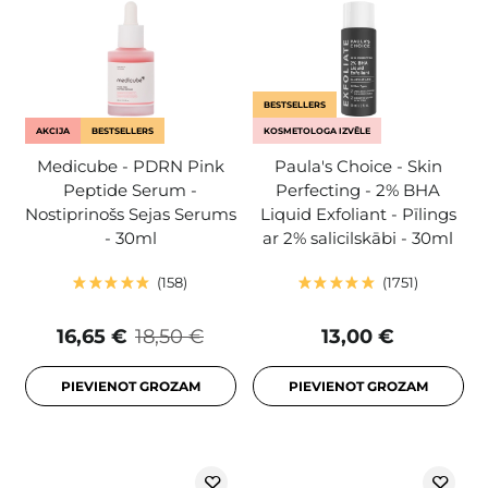
BESTSELLERS
AKCIJA
BESTSELLERS
KOSMETOLOGA IZVĒLE
Medicube - PDRN Pink
Paula's Choice - Skin
Peptide Serum -
Perfecting - 2% BHA
Nostiprinošs Sejas Serums
Liquid Exfoliant - Pīlings
- 30ml
ar 2% salicilskābi - 30ml
158
1751
16,65 €
18,50 €
13,00 €
PIEVIENOT GROZAM
PIEVIENOT GROZAM