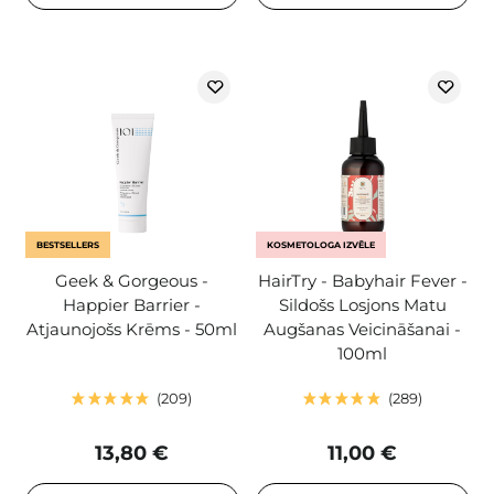
BESTSELLERS
KOSMETOLOGA IZVĒLE
Geek & Gorgeous -
HairTry - Babyhair Fever -
Happier Barrier -
Sildošs Losjons Matu
Atjaunojošs Krēms - 50ml
Augšanas Veicināšanai -
100ml
209
289
13,80 €
11,00 €