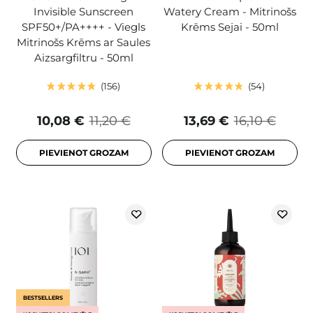
Invisible Sunscreen
Watery Cream - Mitrinošs
SPF50+/PA++++ - Viegls
Krēms Sejai - 50ml
Mitrinošs Krēms ar Saules
Aizsargfiltru - 50ml
156
54
10,08 €
11,20 €
13,69 €
16,10 €
PIEVIENOT GROZAM
PIEVIENOT GROZAM
BESTSELLERS