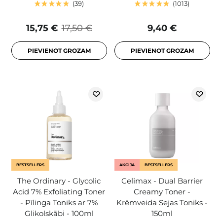
39
1013
15,75 €
17,50 €
9,40 €
PIEVIENOT GROZAM
PIEVIENOT GROZAM
BESTSELLERS
AKCIJA
BESTSELLERS
The Ordinary - Glycolic
Celimax - Dual Barrier
Acid 7% Exfoliating Toner
Creamy Toner -
- Pīlinga Toniks ar 7%
Krēmveida Sejas Toniks -
Glikolskābi - 100ml
150ml