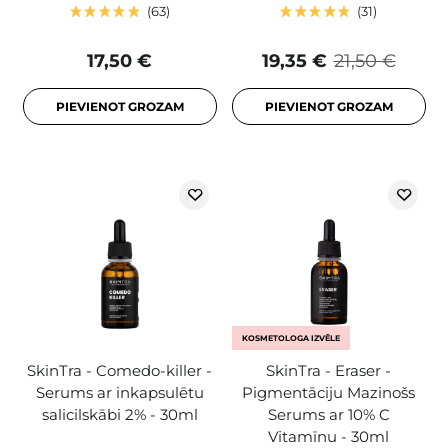
63
31
17,50 €
19,35 €
21,50 €
PIEVIENOT GROZAM
PIEVIENOT GROZAM
KOSMETOLOGA IZVĒLE
SkinTra - Comedo-killer -
SkinTra - Eraser -
Serums ar inkapsulētu
Pigmentāciju Mazinošs
salicilskābi 2% - 30ml
Serums ar 10% C
Vitamīnu - 30ml