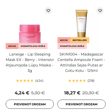
AKCIJA
BESTSELLERS
AKCIJA
KOSMETOLOGA IZVĒLE
KOSMETOLOGA IZVĒLE
Laneige - Lip Sleeping
SKIN1004 - Madagascar
Mask EX - Berry - Intensīvi
Centella Ampoule Foam -
Atjaunojoša Lūpu Maska -
Attīrošas Sejas Putas ar
3g
Gotu Kolu - 125ml
424
218
4,24 €
5,30 €
18,27 €
20,30 €
PIEVIENOT GROZAM
PIEVIENOT GROZAM