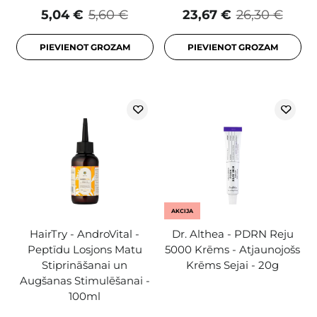
5,04 €
5,60 €
23,67 €
26,30 €
PIEVIENOT GROZAM
PIEVIENOT GROZAM
AKCIJA
HairTry - AndroVital -
Dr. Althea - PDRN Reju
Peptīdu Losjons Matu
5000 Krēms - Atjaunojošs
Stiprināšanai un
Krēms Sejai - 20g
Augšanas Stimulēšanai -
100ml