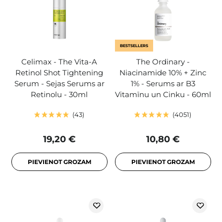
BESTSELLERS
Celimax - The Vita-A
The Ordinary -
Retinol Shot Tightening
Niacinamide 10% + Zinc
Serum - Sejas Serums ar
1% - Serums ar B3
Retinolu - 30ml
Vitamīnu un Cinku - 60ml
43
4051
19,20 €
10,80 €
PIEVIENOT GROZAM
PIEVIENOT GROZAM