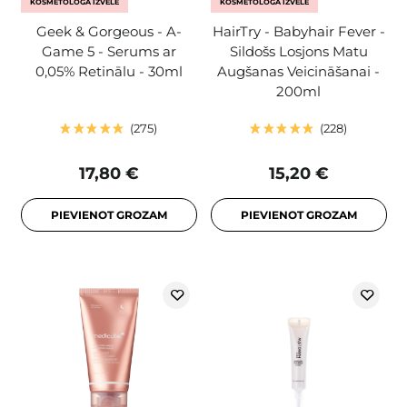
KOSMETOLOGA IZVĒLE
KOSMETOLOGA IZVĒLE
Geek & Gorgeous - A-
HairTry - Babyhair Fever -
Game 5 - Serums ar
Sildošs Losjons Matu
0,05% Retinālu - 30ml
Augšanas Veicināšanai -
200ml
275
228
17,80 €
15,20 €
PIEVIENOT GROZAM
PIEVIENOT GROZAM