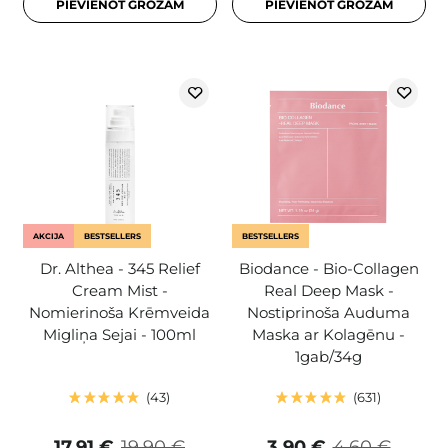
PIEVIENOT GROZAM
PIEVIENOT GROZAM
AKCIJA
BESTSELLERS
BESTSELLERS
Dr. Althea - 345 Relief
Biodance - Bio-Collagen
Cream Mist -
Real Deep Mask -
Nomierinoša Krēmveida
Nostiprinoša Auduma
Migliņa Sejai - 100ml
Maska ar Kolagēnu -
1gab/34g
43
631
17,91 €
19,90 €
3,90 €
4,60 €