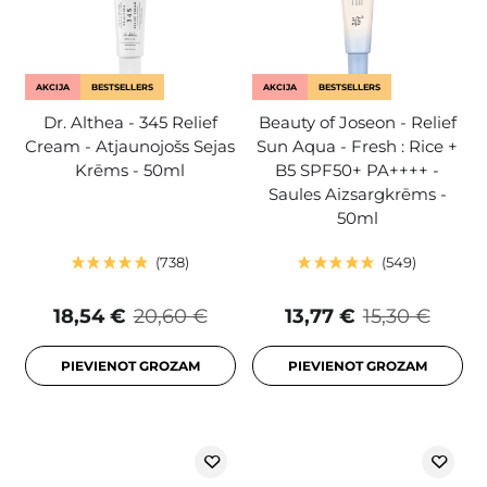
AKCIJA
BESTSELLERS
AKCIJA
BESTSELLERS
Dr. Althea - 345 Relief
Beauty of Joseon - Relief
Cream - Atjaunojošs Sejas
Sun Aqua - Fresh : Rice +
Krēms - 50ml
B5 SPF50+ PA++++ -
Saules Aizsargkrēms -
50ml
738
549
18,54 €
20,60 €
13,77 €
15,30 €
PIEVIENOT GROZAM
PIEVIENOT GROZAM