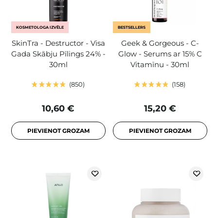
KOSMETOLOGA IZVĒLE
BESTSELLERS
SkinTra - Destructor - Visa
Geek & Gorgeous - C-
Gada Skābju Pīlings 24% -
Glow - Serums ar 15% C
30ml
Vitamīnu - 30ml
850
158
10,60 €
15,20 €
PIEVIENOT GROZAM
PIEVIENOT GROZAM