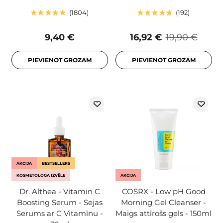
1804
192
9,40 €
16,92 €
19,90 €
PIEVIENOT GROZAM
PIEVIENOT GROZAM
AKCIJA
BESTSELLERS
KOSMETOLOGA IZVĒLE
AKCIJA
Dr. Althea - Vitamin C
COSRX - Low pH Good
Boosting Serum - Sejas
Morning Gel Cleanser -
Serums ar C Vitamīnu -
Maigs attīrošs gels - 150ml