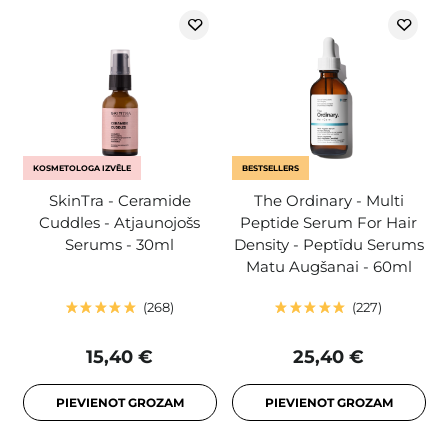
KOSMETOLOGA IZVĒLE
BESTSELLERS
SkinTra - Ceramide
The Ordinary - Multi
Cuddles - Atjaunojošs
Peptide Serum For Hair
Serums - 30ml
Density - Peptīdu Serums
Matu Augšanai - 60ml
268
227
15,40 €
25,40 €
PIEVIENOT GROZAM
PIEVIENOT GROZAM