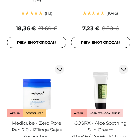
30ml
113
1045
18,36 €
21,60 €
7,23 €
8,50 €
PIEVIENOT GROZAM
PIEVIENOT GROZAM
AKCIJA
BESTSELLERS
AKCIJA
KOSMETOLOGA IZVĒLE
Medicube - Zero Pore
COSRX - Aloe Soothing
Pad 2.0 - Pīlinga Sejas
Sun Cream
Spilventiņi -
SPF50+/PA+++ - Mitrinošs