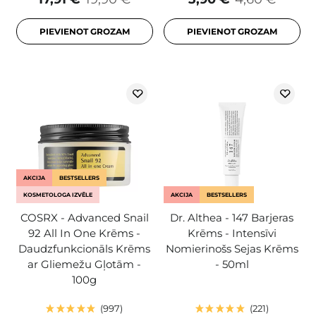
PIEVIENOT GROZAM
PIEVIENOT GROZAM
AKCIJA
BESTSELLERS
KOSMETOLOGA IZVĒLE
AKCIJA
BESTSELLERS
COSRX - Advanced Snail
Dr. Althea - 147 Barjeras
92 All In One Krēms -
Krēms - Intensīvi
Daudzfunkcionāls Krēms
Nomierinošs Sejas Krēms
ar Gliemežu Gļotām -
- 50ml
100g
997
221