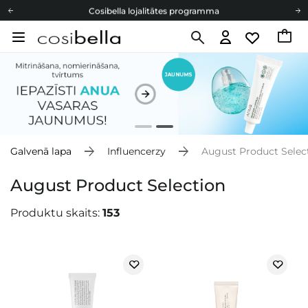
Cosibella lojalitātes programma
Bezmaskas piegāde no 49,00 €
Dāvanu Kartes
Cosibella lojalitātes programma
Bezmaskas piegāde no 49,00 €
Dāvanu Kartes
Galvenā lapa
Influencerzy
August Product Selec
August Product Selection
Produktu skaits:
153