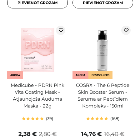
PIEVIENOT GROZAM
PIEVIENOT GROZAM
AKCIJA
AKCIJA
BESTSELLERS
Medicube - PDRN Pink
COSRX - The 6 Peptide
Vita Coating Mask -
Skin Booster Serum -
Atjaunojoša Auduma
Seruma ar Peptīdiem
Maska - 22g
Kompleks - 150ml
39
168
2,38 €
2,80 €
14,76 €
16,40 €