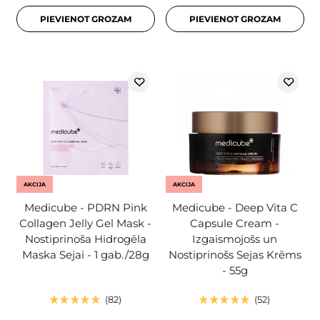
PIEVIENOT GROZAM
PIEVIENOT GROZAM
AKCIJA
AKCIJA
Medicube - PDRN Pink
Medicube - Deep Vita C
Collagen Jelly Gel Mask -
Capsule Cream -
Nostiprinoša Hidrogēla
Izgaismojošs un
Maska Sejai - 1 gab./28g
Nostiprinošs Sejas Krēms
- 55g
82
52