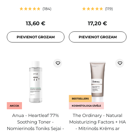
184
119
13,60 €
17,20 €
PIEVIENOT GROZAM
PIEVIENOT GROZAM
BESTSELLERS
AKCIJA
KOSMETOLOGA IZVĒLE
Anua - Heartleaf 77%
The Ordinary - Natural
Soothing Toner -
Moisturizing Factors + HA
Nomierinošs Toniks Sejai -
- Mitrinošs Krēms ar