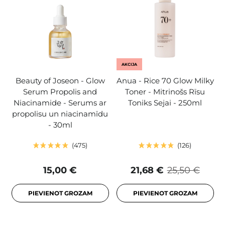
AKCIJA
Beauty of Joseon - Glow
Anua - Rice 70 Glow Milky
Serum Propolis and
Toner - Mitrinošs Rīsu
Niacinamide - Serums ar
Toniks Sejai - 250ml
propolisu un niacinamīdu
- 30ml
475
126
15,00 €
21,68 €
25,50 €
PIEVIENOT GROZAM
PIEVIENOT GROZAM