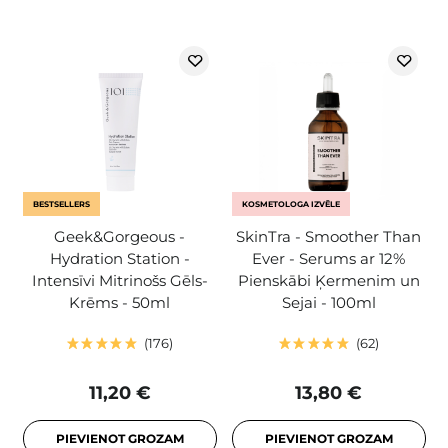
BESTSELLERS
KOSMETOLOGA IZVĒLE
Geek&Gorgeous -
SkinTra - Smoother Than
Hydration Station -
Ever - Serums ar 12%
Intensīvi Mitrinošs Gēls-
Pienskābi Ķermenim un
Krēms - 50ml
Sejai - 100ml
176
62
11,20 €
13,80 €
PIEVIENOT GROZAM
PIEVIENOT GROZAM