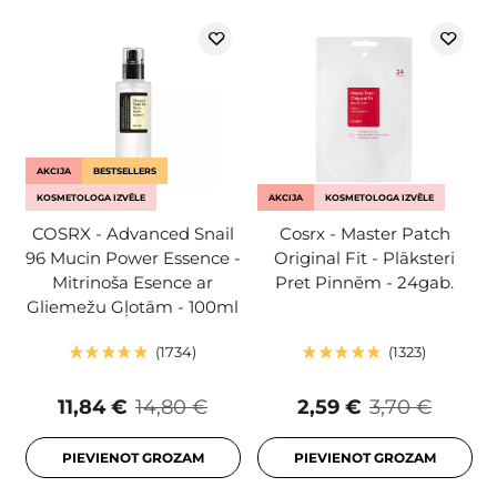
AKCIJA
BESTSELLERS
KOSMETOLOGA IZVĒLE
AKCIJA
KOSMETOLOGA IZVĒLE
COSRX - Advanced Snail
Cosrx - Master Patch
96 Mucin Power Essence -
Original Fit - Plāksteri
Mitrinoša Esence ar
Pret Pinnēm - 24gab.
Gliemežu Gļotām - 100ml
1734
1323
11,84 €
14,80 €
2,59 €
3,70 €
PIEVIENOT GROZAM
PIEVIENOT GROZAM