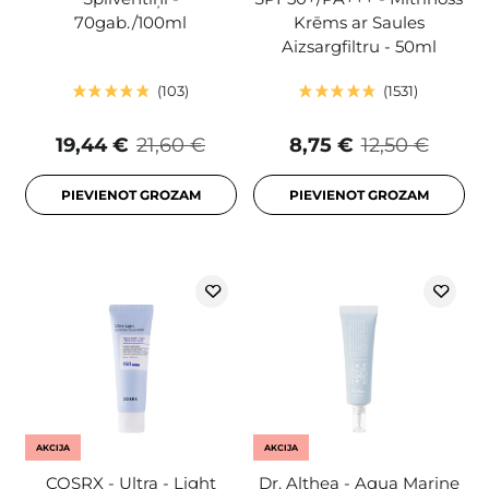
70gab./100ml
Krēms ar Saules
Aizsargfiltru - 50ml
103
1531
19,44 €
21,60 €
8,75 €
12,50 €
PIEVIENOT GROZAM
PIEVIENOT GROZAM
AKCIJA
AKCIJA
COSRX - Ultra - Light
Dr. Althea - Aqua Marine