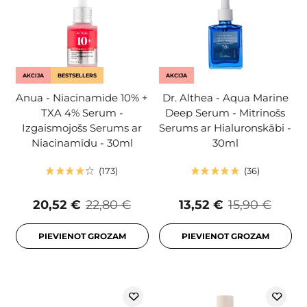
AKCIJA
BESTSELLERS
AKCIJA
Anua - Niacinamide 10% +
Dr. Althea - Aqua Marine
TXA 4% Serum -
Deep Serum - Mitrinošs
Izgaismojošs Serums ar
Serums ar Hialuronskābi -
Niacinamīdu - 30ml
30ml
173
36
20,52 €
22,80 €
13,52 €
15,90 €
PIEVIENOT GROZAM
PIEVIENOT GROZAM