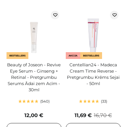
BESTSELLERS
AKCIJA
BESTSELLERS
Beauty of Joseon - Revive
Centellian24 - Madeca
Eye Serum - Ginseng +
Cream Time Reverse -
Retinal - Pretgrumbu
Pretgrumbu Krēms Sejai
Serums Ādai zem Acīm -
- 50ml
30ml
540
33
12,00 €
11,69 €
16,70 €