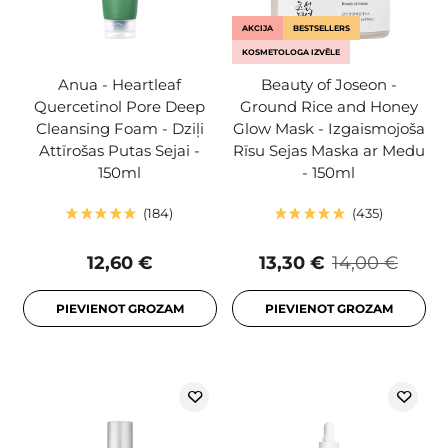
AKCIJA
BESTSELLERS
KOSMETOLOGA IZVĒLE
Anua - Heartleaf
Beauty of Joseon -
Quercetinol Pore Deep
Ground Rice and Honey
Cleansing Foam - Dziļi
Glow Mask - Izgaismojoša
Attīrošas Putas Sejai -
Rīsu Sejas Maska ar Medu
150ml
- 150ml
184
435
12,60 €
13,30 €
14,00 €
PIEVIENOT GROZAM
PIEVIENOT GROZAM