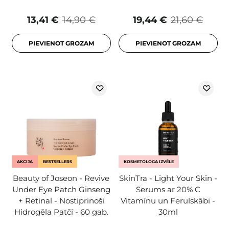
13,41 €
14,90 €
19,44 €
21,60 €
PIEVIENOT GROZAM
PIEVIENOT GROZAM
AKCIJA
BESTSELLERS
KOSMETOLOGA IZVĒLE
Beauty of Joseon - Revive
SkinTra - Light Your Skin -
Under Eye Patch Ginseng
Serums ar 20% C
+ Retinal - Nostiprinoši
Vitamīnu un Ferulskābi -
Hidrogēla Patči - 60 gab.
30ml