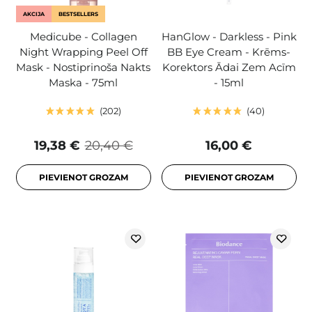
AKCIJA
BESTSELLERS
Medicube - Collagen
HanGlow - Darkless - Pink
Night Wrapping Peel Off
BB Eye Cream - Krēms-
Mask - Nostiprinoša Nakts
Korektors Ādai Zem Acīm
Maska - 75ml
- 15ml
202
40
19,38 €
20,40 €
16,00 €
PIEVIENOT GROZAM
PIEVIENOT GROZAM