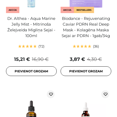
AKCIJA
AKCIJA
BESTSELLERS
Dr. Althea - Aqua Marine
Biodance - Rejuvenating
Jelly Mist - Mitrinoša
Caviar PDRN Real Deep
Želejveida Migliņa Sejai -
Mask - Kolagēna Maska
100ml
Sejai ar PDRN - 1gab/34g
72
36
15,21 €
16,90 €
3,87 €
4,30 €
PIEVIENOT GROZAM
PIEVIENOT GROZAM