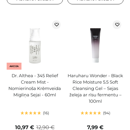
AKCIJA
Dr. Althea - 345 Relief
Haruharu Wonder - Black
Cream Mist -
Rice Moisture 5.5 Soft
Nomierinoša Krēmveida
Cleansing Gel – Sejas
Migliņa Sejai - 60ml
želeja ar rīsu fermentu –
100ml
16
94
10,97 €
12,90 €
7,99 €