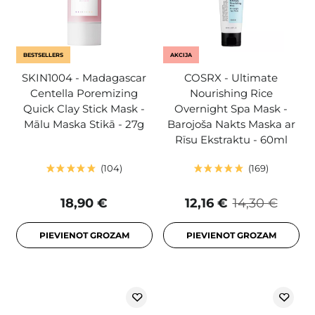
BESTSELLERS
AKCIJA
SKIN1004 - Madagascar
COSRX - Ultimate
Centella Poremizing
Nourishing Rice
Quick Clay Stick Mask -
Overnight Spa Mask -
Mālu Maska Stikā - 27g
Barojoša Nakts Maska ar
Rīsu Ekstraktu - 60ml
104
169
18,90 €
12,16 €
14,30 €
PIEVIENOT GROZAM
PIEVIENOT GROZAM