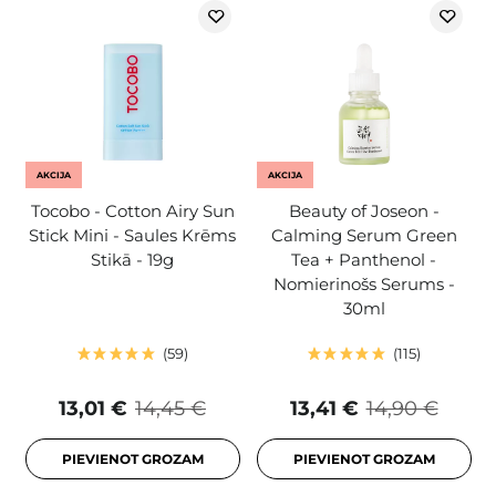
AKCIJA
AKCIJA
Tocobo - Cotton Airy Sun
Beauty of Joseon -
Stick Mini - Saules Krēms
Calming Serum Green
Stikā - 19g
Tea + Panthenol -
Nomierinošs Serums -
30ml
59
115
13,01 €
14,45 €
13,41 €
14,90 €
PIEVIENOT GROZAM
PIEVIENOT GROZAM