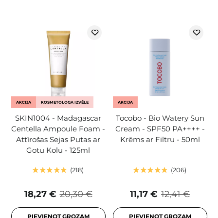
AKCIJA
KOSMETOLOGA IZVĒLE
AKCIJA
SKIN1004 - Madagascar
Tocobo - Bio Watery Sun
Centella Ampoule Foam -
Cream - SPF50 PA++++ -
Attīrošas Sejas Putas ar
Krēms ar Filtru - 50ml
Gotu Kolu - 125ml
218
206
18,27 €
20,30 €
11,17 €
12,41 €
PIEVIENOT GROZAM
PIEVIENOT GROZAM