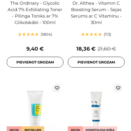
The Ordinary - Glycolic
Dr. Althea - Vitamin C
Acid 7% Exfoliating Toner
Boosting Serum - Sejas
- Pīlinga Toniks ar 7%
Serums ar C Vitamīnu -
Glikolskābi - 100ml
30ml
1804
113
9,40 €
18,36 €
21,60 €
PIEVIENOT GROZAM
PIEVIENOT GROZAM
AKCIJA
BESTSELLERS
AKCIJA
KOSMETOLOGA IZVĒLE