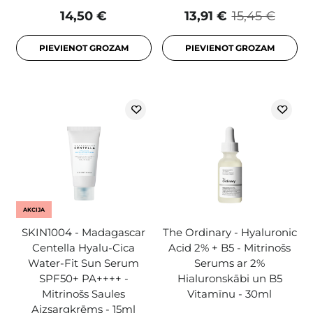
14,50 €
13,91 €
15,45 €
PIEVIENOT GROZAM
PIEVIENOT GROZAM
AKCIJA
SKIN1004 - Madagascar
The Ordinary - Hyaluronic
Centella Hyalu-Cica
Acid 2% + B5 - Mitrinošs
Water-Fit Sun Serum
Serums ar 2%
SPF50+ PA++++ -
Hialuronskābi un B5
Mitrinošs Saules
Vitamīnu - 30ml
Aizsargkrēms - 15ml