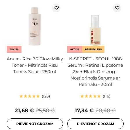
AKCIJA
AKCIJA
BESTSELLERS
Anua - Rice 70 Glow Milky
K-SECRET - SEOUL 1988
Toner - Mitrinošs Rīsu
Serum : Retinal Liposome
Toniks Sejai - 250ml
2% + Black Ginseng -
Nostiprinošs Serums ar
Retinālu - 30ml
126
116
21,68 €
25,50 €
17,34 €
20,40 €
PIEVIENOT GROZAM
PIEVIENOT GROZAM