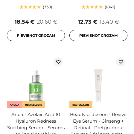
738
1841
18,54 €
20,60 €
12,73 €
13,40 €
PIEVIENOT GROZAM
PIEVIENOT GROZAM
AKCIJA
BESTSELLERS
BESTSELLERS
Anua - Azelaic Acid 10
Beauty of Joseon - Revive
Hyaluron Redness
Eye Serum - Ginseng +
Soothing Serum - Serums
Retinal - Pretgrumbu