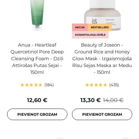
AKCIJA
BESTSELLERS
KOSMETOLOGA IZVĒLE
Anua - Heartleaf
Beauty of Joseon -
Quercetinol Pore Deep
Ground Rice and Honey
Cleansing Foam - Dziļi
Glow Mask - Izgaismojoša
Attīrošas Putas Sejai -
Rīsu Sejas Maska ar Medu
150ml
- 150ml
184
435
12,60 €
13,30 €
14,00 €
PIEVIENOT GROZAM
PIEVIENOT GROZAM