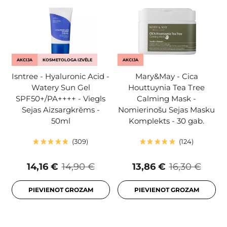
AKCIJA
KOSMETOLOGA IZVĒLE
AKCIJA
Isntree - Hyaluronic Acid -
Mary&May - Cica
Watery Sun Gel
Houttuynia Tea Tree
SPF50+/PA++++ - Viegls
Calming Mask -
Sejas Aizsargkrēms -
Nomierinošu Sejas Masku
50ml
Komplekts - 30 gab.
309
124
14,16 €
14,90 €
13,86 €
16,30 €
PIEVIENOT GROZAM
PIEVIENOT GROZAM