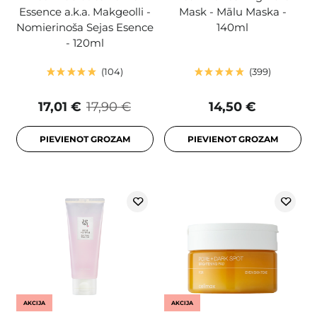
Essence a.k.a. Makgeolli -
Mask - Mālu Maska -
Nomierinoša Sejas Esence
140ml
- 120ml
104
399
17,01 €
17,90 €
14,50 €
PIEVIENOT GROZAM
PIEVIENOT GROZAM
AKCIJA
AKCIJA