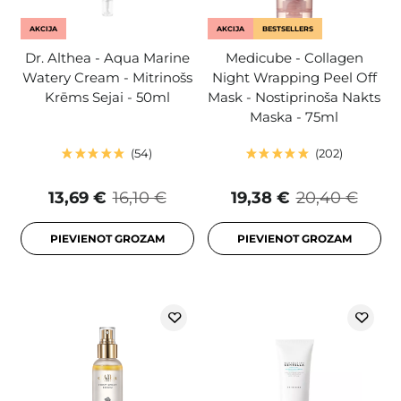
AKCIJA
AKCIJA
BESTSELLERS
Dr. Althea - Aqua Marine
Medicube - Collagen
Watery Cream - Mitrinošs
Night Wrapping Peel Off
Krēms Sejai - 50ml
Mask - Nostiprinoša Nakts
Maska - 75ml
54
202
13,69 €
16,10 €
19,38 €
20,40 €
PIEVIENOT GROZAM
PIEVIENOT GROZAM