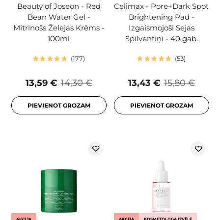
Beauty of Joseon - Red
Celimax - Pore+Dark Spot
Bean Water Gel -
Brightening Pad -
Mitrinošs Želejas Krēms -
Izgaismojoši Sejas
100ml
Spilventiņi - 40 gab.
177
53
13,59 €
14,30 €
13,43 €
15,80 €
PIEVIENOT GROZAM
PIEVIENOT GROZAM
AKCIJA
AKCIJA
KOSMETOLOGA IZVĒLE