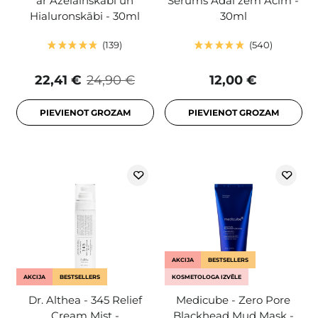
ar Azelainskābi un
Serums Ādai zem Acīm -
Hialuronskābi - 30ml
30ml
139
540
22,41 €
24,90 €
12,00 €
PIEVIENOT GROZAM
PIEVIENOT GROZAM
AKCIJA
BESTSELLERS
AKCIJA
BESTSELLERS
KOSMETOLOGA IZVĒLE
Dr. Althea - 345 Relief
Medicube - Zero Pore
Cream Mist -
Blackhead Mud Mask -