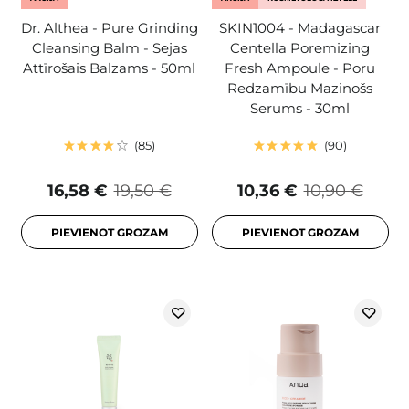
Dr. Althea - Pure Grinding
SKIN1004 - Madagascar
Cleansing Balm - Sejas
Centella Poremizing
Attīrošais Balzams - 50ml
Fresh Ampoule - Poru
Redzamību Mazinošs
Serums - 30ml
85
90
16,58 €
19,50 €
10,36 €
10,90 €
PIEVIENOT GROZAM
PIEVIENOT GROZAM