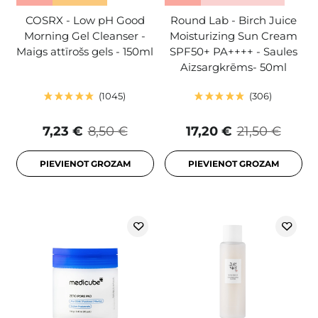
COSRX - Low pH Good
Round Lab - Birch Juice
Morning Gel Cleanser -
Moisturizing Sun Cream
Maigs attīrošs gels - 150ml
SPF50+ PA++++ - Saules
Aizsargkrēms- 50ml
1045
306
7,23 €
8,50 €
17,20 €
21,50 €
PIEVIENOT GROZAM
PIEVIENOT GROZAM