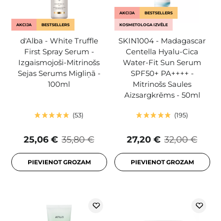
AKCIJA
BESTSELLERS
AKCIJA
BESTSELLERS
KOSMETOLOGA IZVĒLE
d'Alba - White Truffle
SKIN1004 - Madagascar
First Spray Serum -
Centella Hyalu-Cica
Izgaismojoši-Mitrinošs
Water-Fit Sun Serum
Sejas Serums Migliņā -
SPF50+ PA++++ -
100ml
Mitrinošs Saules
Aizsargkrēms - 50ml
53
195
25,06 €
35,80 €
27,20 €
32,00 €
PIEVIENOT GROZAM
PIEVIENOT GROZAM