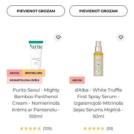
PIEVIENOT GROZAM
PIEVIENOT GROZAM
AKCIJA
BESTSELLERS
KOSMETOLOGA IZVĒLE
AKCIJA
Purito Seoul - Mighty
d'Alba - White Truffle
Bamboo Panthenol
First Spray Serum -
Cream - Nomierinošs
Izgaismojoši-Mitrinošs
Krēms ar Pantenolu -
Sejas Serums Migliņā -
100ml
50ml
105
53