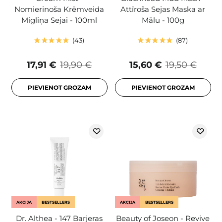
Nomierinoša Krēmveida
Attīroša Sejas Maska ar
Migliņa Sejai - 100ml
Mālu - 100g
43
87
17,91 €
19,90 €
15,60 €
19,50 €
PIEVIENOT GROZAM
PIEVIENOT GROZAM
AKCIJA
BESTSELLERS
AKCIJA
BESTSELLERS
Dr. Althea - 147 Barjeras
Beauty of Joseon - Revive