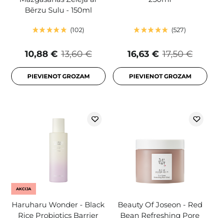
Bērzu Sulu - 150ml
102
527
10,88 €
13,60 €
16,63 €
17,50 €
PIEVIENOT GROZAM
PIEVIENOT GROZAM
AKCIJA
Haruharu Wonder - Black
Beauty Of Joseon - Red
Rice Probiotics Barrier
Bean Refreshing Pore