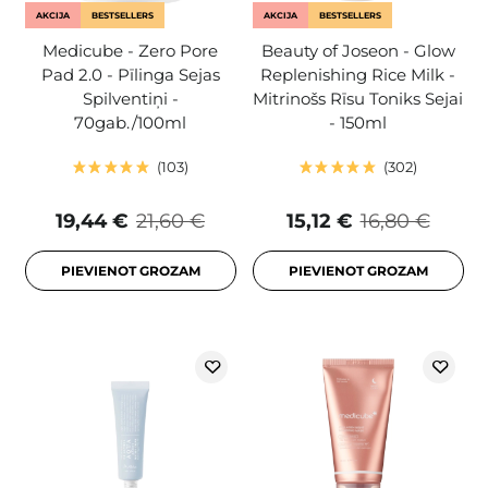
AKCIJA
BESTSELLERS
AKCIJA
BESTSELLERS
Medicube - Zero Pore
Beauty of Joseon - Glow
Pad 2.0 - Pīlinga Sejas
Replenishing Rice Milk -
Spilventiņi -
Mitrinošs Rīsu Toniks Sejai
70gab./100ml
- 150ml
103
302
19,44 €
21,60 €
15,12 €
16,80 €
PIEVIENOT GROZAM
PIEVIENOT GROZAM