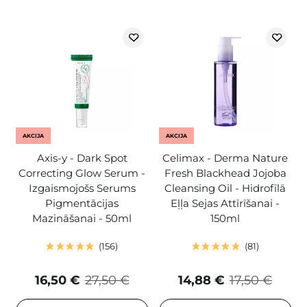
AKCIJA
AKCIJA
Axis-y - Dark Spot
Celimax - Derma Nature
Correcting Glow Serum -
Fresh Blackhead Jojoba
Izgaismojošs Serums
Cleansing Oil - Hidrofīlā
Pigmentācijas
Eļļa Sejas Attīrīšanai -
Mazināšanai - 50ml
150ml
156
81
16,50 €
27,50 €
14,88 €
17,50 €