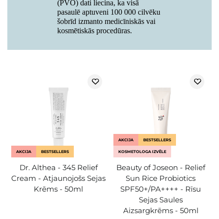
(PVO) dati liecina, ka visā
pasaulē aptuveni 100 000 cilvēku
šobrīd izmanto medicīniskās vai
kosmētiskās procedūras.
AKCIJA
BESTSELLERS
AKCIJA
BESTSELLERS
KOSMETOLOGA IZVĒLE
Dr. Althea - 345 Relief
Beauty of Joseon - Relief
Cream - Atjaunojošs Sejas
Sun Rice Probiotics
Krēms - 50ml
SPF50+/PA++++ - Rīsu
Sejas Saules
Aizsargkrēms - 50ml