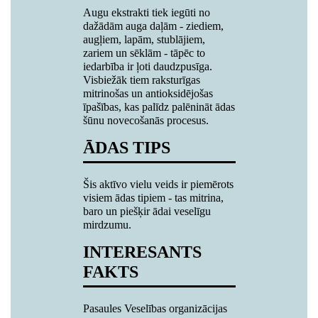
Augu ekstrakti tiek iegūti no
dažādām auga daļām - ziediem,
augļiem, lapām, stublājiem,
zariem un sēklām - tāpēc to
iedarbība ir ļoti daudzpusīga.
Visbiežāk tiem raksturīgas
mitrinošas un antioksidējošas
īpašības, kas palīdz palēnināt ādas
šūnu novecošanās procesus.
ĀDAS TIPS
Šis aktīvo vielu veids ir piemērots
visiem ādas tipiem - tas mitrina,
baro un piešķir ādai veselīgu
mirdzumu.
INTERESANTS
FAKTS
Pasaules Veselības organizācijas