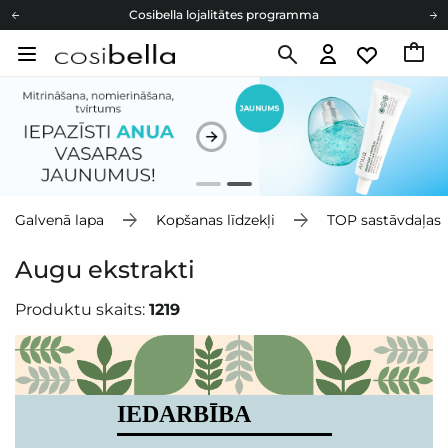
Cosibella lojalitātes programma
Bezmaskas piegāde no 49,00 €
Dāvanu Kartes
Cosibella lojalitātes programma
Bezmaskas piegāde no 49,00 €
Dāvanu Kartes
Galvenā lapa
Kopšanas līdzekļi
TOP sastāvdaļas
Augu ekstrakti
Produktu skaits:
1219
IEDARBĪBA