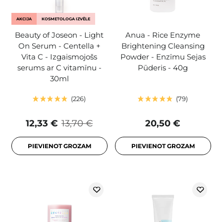
AKCIJA
KOSMETOLOGA IZVĒLE
Beauty of Joseon - Light
Anua - Rice Enzyme
On Serum - Centella +
Brightening Cleansing
Vita C - Izgaismojošs
Powder - Enzīmu Sejas
serums ar C vitamīnu -
Pūderis - 40g
30ml
226
79
12,33 €
13,70 €
20,50 €
PIEVIENOT GROZAM
PIEVIENOT GROZAM