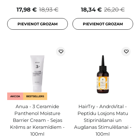
17,98 €
18,93 €
18,34 €
26,20 €
PIEVIENOT GROZAM
PIEVIENOT GROZAM
AKCIJA
BESTSELLERS
Anua - 3 Ceramide
HairTry - AndroVital -
Panthenol Moisture
Peptīdu Losjons Matu
Barrier Cream - Sejas
Stiprināšanai un
Krēms ar Keramīdiem -
Augšanas Stimulēšanai -
100ml
100ml