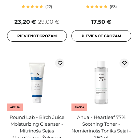
22
63
23,20 €
29,00 €
17,50 €
PIEVIENOT GROZAM
PIEVIENOT GROZAM
AKCIJA
AKCIJA
Round Lab - Birch Juice
Anua - Heartleaf 77%
Moisturizing Cleanser -
Soothing Toner -
Mitrinoša Sejas
Nomierinošs Toniks Sejai -
Mazgāšanas Želeja ar
250ml