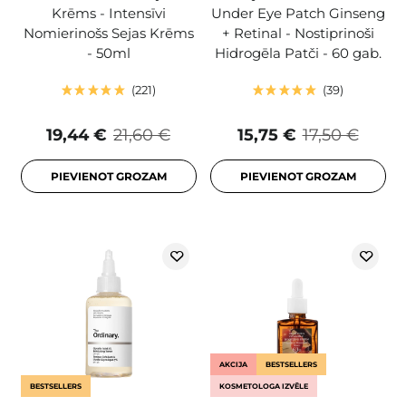
Krēms - Intensīvi
Under Eye Patch Ginseng
Nomierinošs Sejas Krēms
+ Retinal - Nostiprinoši
- 50ml
Hidrogēla Patči - 60 gab.
221
39
19,44 €
21,60 €
15,75 €
17,50 €
PIEVIENOT GROZAM
PIEVIENOT GROZAM
AKCIJA
BESTSELLERS
BESTSELLERS
KOSMETOLOGA IZVĒLE