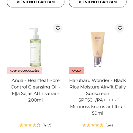
PIEVIENOT GROZAM
PIEVIENOT GROZAM
KOSMETOLOGA IZVĒLE
AKCIJA
Anua - Heartleaf Pore
Haruharu Wonder - Black
Control Cleansing Oil -
Rice Moisture Airyfit Daily
Eļļa Sejas Attīrīšanai -
Sunscreen
200ml
SPF50+/PA++++ -
Mitrinošs krēms ar filtru -
50ml
417
64