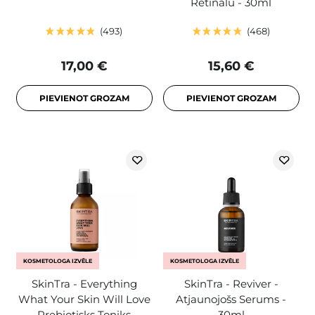
Retinālu - 30ml
493
468
17,00 €
15,60 €
PIEVIENOT GROZAM
PIEVIENOT GROZAM
KOSMETOLOGA IZVĒLE
KOSMETOLOGA IZVĒLE
SkinTra - Everything
SkinTra - Reviver -
What Your Skin Will Love
Atjaunojošs Serums -
- Prebiotisks Toniks -
30ml