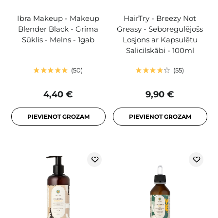
Ibra Makeup - Makeup
HairTry - Breezy Not
Blender Black - Grima
Greasy - Seboregulējošs
Sūklis - Melns - 1gab
Losjons ar Kapsulētu
Salicilskābi - 100ml
50
55
4,40 €
9,90 €
PIEVIENOT GROZAM
PIEVIENOT GROZAM