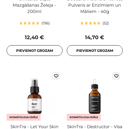
Mazgāšanas Želeja -
Pulveris ar Enzīmiem un
200ml
Māliem - 40g
196
52
12,40 €
14,70 €
PIEVIENOT GROZAM
PIEVIENOT GROZAM
KOSMETOLOGA IZVĒLE
KOSMETOLOGA IZVĒLE
SkinTra - Let Your Skin
SkinTra - Destructor - Visa