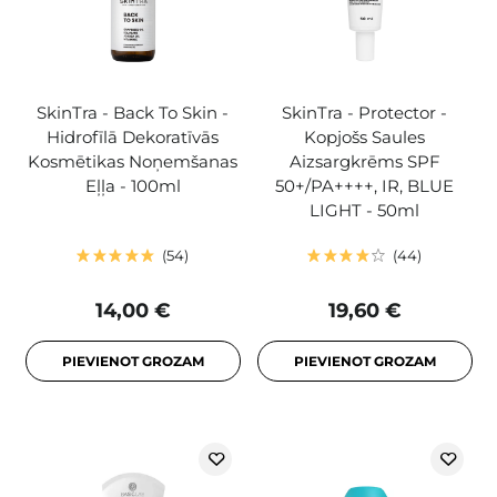
SkinTra - Back To Skin -
SkinTra - Protector -
Hidrofīlā Dekoratīvās
Kopjošs Saules
Kosmētikas Noņemšanas
Aizsargkrēms SPF
Eļļa - 100ml
50+/PA++++, IR, BLUE
LIGHT - 50ml
54
44
14,00 €
19,60 €
PIEVIENOT GROZAM
PIEVIENOT GROZAM