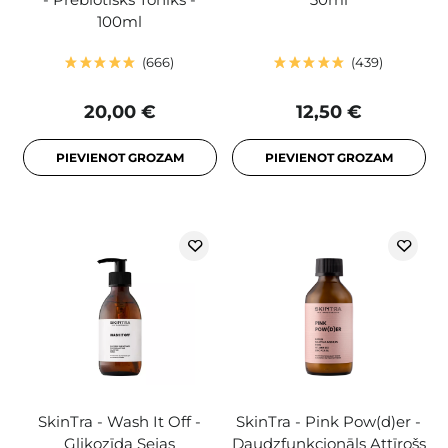
100ml
666
439
20,00 €
12,50 €
PIEVIENOT GROZAM
PIEVIENOT GROZAM
SkinTra - Wash It Off -
SkinTra - Pink Pow(d)er -
Glikozīda Sejas
Daudzfunkcionāls Attīrošs