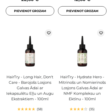
PIEVIENOT GROZAM
PIEVIENOT GROZAM
HairTry - Long Hair, Don't
HairTry - Hydrate Hero -
Care - Barojošs Losjons
Mitrinošs un Nomierinošs
Galvas Ādai ar
Losjons Galvas Ādai ar
Iekapsulētu Eļļu un Augu
NMF Kompleksu un
Ekstraktiem - 100ml
Ektīnu - 100ml
58
35