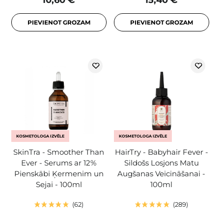
10,60 €
15,40 €
PIEVIENOT GROZAM
PIEVIENOT GROZAM
KOSMETOLOGA IZVĒLE
KOSMETOLOGA IZVĒLE
SkinTra - Smoother Than
HairTry - Babyhair Fever -
Ever - Serums ar 12%
Sildošs Losjons Matu
Pienskābi Ķermenim un
Augšanas Veicināšanai -
Sejai - 100ml
100ml
62
289