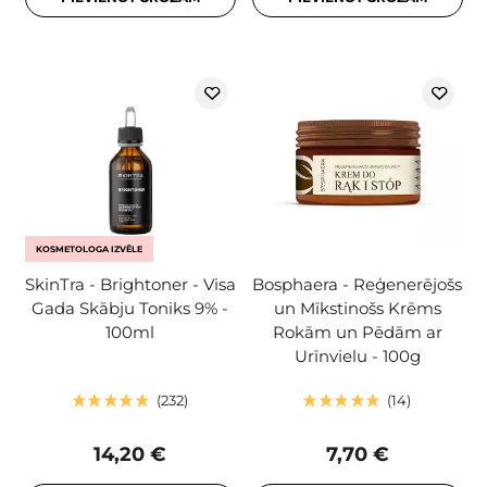
KOSMETOLOGA IZVĒLE
SkinTra - Brightoner - Visa
Bosphaera - Reģenerējošs
Gada Skābju Toniks 9% -
un Mīkstinošs Krēms
100ml
Rokām un Pēdām ar
Urīnvielu - 100g
232
14
14,20 €
7,70 €