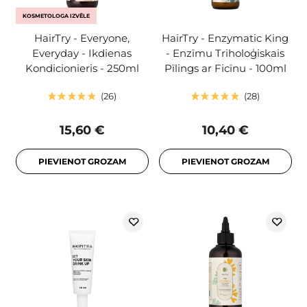
KOSMETOLOGA IZVĒLE
HairTry - Everyone,
HairTry - Enzymatic King
Everyday - Ikdienas
- Enzīmu Triholoģiskais
Kondicionieris - 250ml
Pīlings ar Ficīnu - 100ml
26
28
15,60 €
10,40 €
PIEVIENOT GROZAM
PIEVIENOT GROZAM