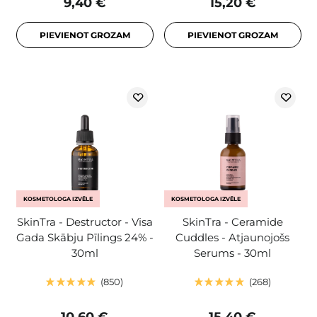
9,40 €
15,20 €
PIEVIENOT GROZAM
PIEVIENOT GROZAM
KOSMETOLOGA IZVĒLE
KOSMETOLOGA IZVĒLE
SkinTra - Destructor - Visa
SkinTra - Ceramide
Gada Skābju Pīlings 24% -
Cuddles - Atjaunojošs
30ml
Serums - 30ml
850
268