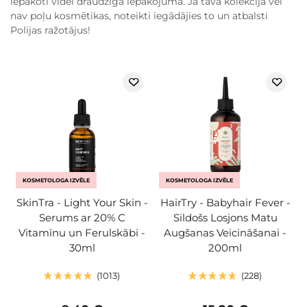
iepakoti videi draudzīgā iepakojumā. Ja tavā kolekcijā vēl
nav poļu kosmētikas, noteikti iegādājies to un atbalsti
Polijas ražotājus!
KOSMETOLOGA IZVĒLE
KOSMETOLOGA IZVĒLE
SkinTra - Light Your Skin -
HairTry - Babyhair Fever -
Serums ar 20% C
Sildošs Losjons Matu
Vitamīnu un Ferulskābi -
Augšanas Veicināšanai -
30ml
200ml
1013
228