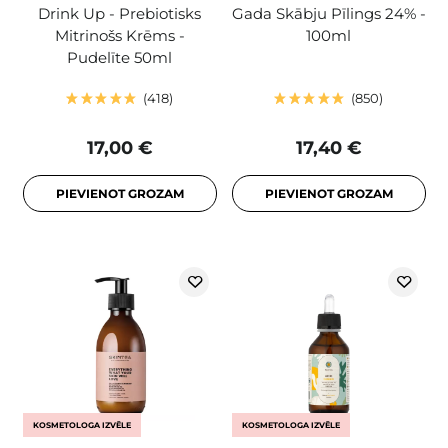
Drink Up - Prebiotisks
Gada Skābju Pīlings 24% -
Mitrinošs Krēms -
100ml
Pudelīte 50ml
418
850
17,00 €
17,40 €
PIEVIENOT GROZAM
PIEVIENOT GROZAM
KOSMETOLOGA IZVĒLE
KOSMETOLOGA IZVĒLE