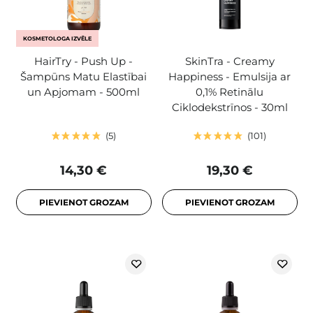
KOSMETOLOGA IZVĒLE
HairTry - Push Up -
SkinTra - Creamy
Šampūns Matu Elastībai
Happiness - Emulsija ar
un Apjomam - 500ml
0,1% Retinālu
Ciklodekstrīnos - 30ml
5
101
14,30 €
19,30 €
PIEVIENOT GROZAM
PIEVIENOT GROZAM