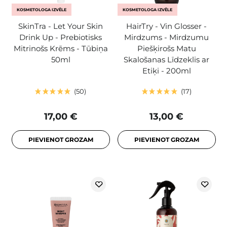
KOSMETOLOGA IZVĒLE
KOSMETOLOGA IZVĒLE
SkinTra - Let Your Skin
HairTry - Vin Glosser -
Drink Up - Prebiotisks
Mirdzums - Mirdzumu
Mitrinošs Krēms - Tūbiņa
Piešķirošs Matu
50ml
Skalošanas Līdzeklis ar
Etiķi - 200ml
50
17
17,00 €
13,00 €
PIEVIENOT GROZAM
PIEVIENOT GROZAM