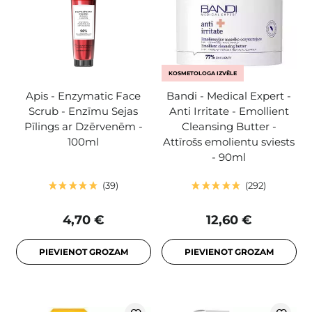
KOSMETOLOGA IZVĒLE
Apis - Enzymatic Face
Bandi - Medical Expert -
Scrub - Enzīmu Sejas
Anti Irritate - Emollient
Pīlings ar Dzērvenēm -
Cleansing Butter -
100ml
Attīrošs emolientu sviests
- 90ml
39
292
4,70 €
12,60 €
PIEVIENOT GROZAM
PIEVIENOT GROZAM