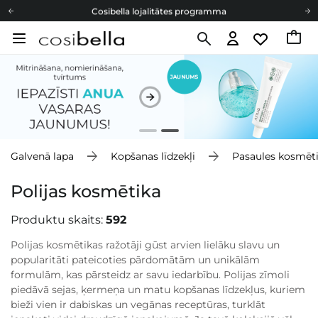
Cosibella lojalitātes programma
Bezmaskas piegāde no 49,00 €
Dāvanu Kartes
Cosibella lojalitātes programma
Bezmaskas piegāde no 49,00 €
Dāvanu Kartes
Galvenā lapa
Kopšanas līdzekļi
Pasaules kosmēt
Polijas kosmētika
Produktu skaits:
592
Polijas kosmētikas ražotāji gūst arvien lielāku slavu un
popularitāti pateicoties pārdomātām un unikālām
formulām, kas pārsteidz ar savu iedarbību. Polijas zīmoli
piedāvā sejas, ķermeņa un matu kopšanas līdzekļus, kuriem
bieži vien ir dabiskas un vegānas receptūras, turklāt