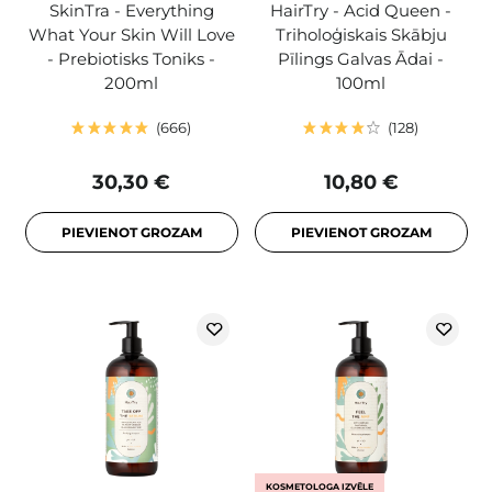
SkinTra - Everything
HairTry - Acid Queen -
What Your Skin Will Love
Triholoģiskais Skābju
- Prebiotisks Toniks -
Pīlings Galvas Ādai -
200ml
100ml
666
128
30,30 €
10,80 €
PIEVIENOT GROZAM
PIEVIENOT GROZAM
KOSMETOLOGA IZVĒLE