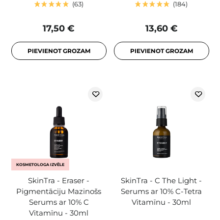
63
184
17,50 €
13,60 €
PIEVIENOT GROZAM
PIEVIENOT GROZAM
KOSMETOLOGA IZVĒLE
SkinTra - Eraser -
SkinTra - C The Light -
Pigmentāciju Mazinošs
Serums ar 10% C-Tetra
Serums ar 10% C
Vitamīnu - 30ml
Vitamīnu - 30ml