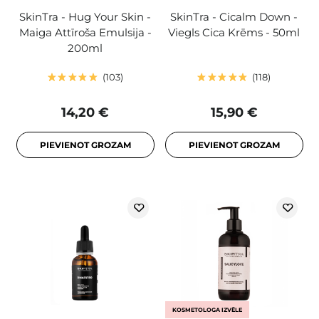
SkinTra - Hug Your Skin -
SkinTra - Cicalm Down -
Maiga Attīroša Emulsija -
Viegls Cica Krēms - 50ml
200ml
103
118
14,20 €
15,90 €
PIEVIENOT GROZAM
PIEVIENOT GROZAM
KOSMETOLOGA IZVĒLE