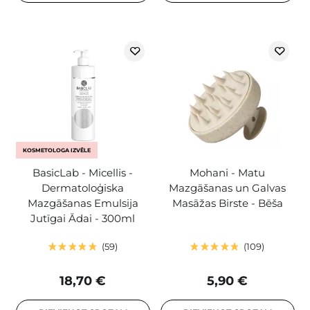
KOSMETOLOGA IZVĒLE
BasicLab - Micellis -
Mohani - Matu
Dermatoloģiska
Mazgāšanas un Galvas
Mazgāšanas Emulsija
Masāžas Birste - Bēša
Jutīgai Ādai - 300ml
59
109
18,70 €
5,90 €