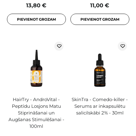
13,80 €
11,00 €
PIEVIENOT GROZAM
PIEVIENOT GROZAM
HairTry - AndroVital -
SkinTra - Comedo-killer -
Peptīdu Losjons Matu
Serums ar inkapsulētu
Stiprināšanai un
salicilskābi 2% - 30ml
Augšanas Stimulēšanai -
100ml