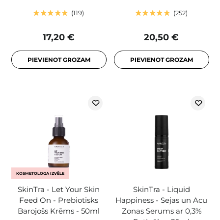
119
252
17,20 €
20,50 €
PIEVIENOT GROZAM
PIEVIENOT GROZAM
KOSMETOLOGA IZVĒLE
SkinTra - Let Your Skin
SkinTra - Liquid
Feed On - Prebiotisks
Happiness - Sejas un Acu
Barojošs Krēms - 50ml
Zonas Serums ar 0,3%