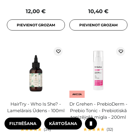
12,00 €
10,40 €
PIEVIENOT GROZAM
PIEVIENOT GROZAM
AKCIJA
HairTry - Who Is She? -
Dr Grehen - PrebioDerm -
Lamelārais Ūdens - 100ml
Prebio Tonic - Prebiotiskā
tonizējošā migla - 200ml
FILTRĒŠANA
KĀRTOŠANA
34
32