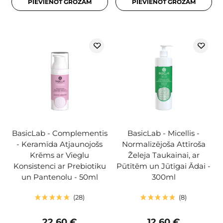
PIEVIENOT GROZAM
PIEVIENOT GROZAM
BasicLab - Complementis
BasicLab - Micellis -
- Keramīda Atjaunojošs
Normalizējoša Attīroša
Krēms ar Vieglu
Želeja Taukainai, ar
Konsistenci ar Prebiotiku
Pūtītēm un Jūtīgai Ādai -
un Pantenolu - 50ml
300ml
28
8
22,60 €
12,60 €