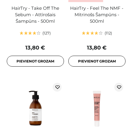
HairTry - Take Off The
HairTry - Feel The NMF -
Sebum - Attīrošais
Mitrinošs Šampūns -
Šampūns - 500ml
500ml
127
112
13,80 €
13,80 €
PIEVIENOT GROZAM
PIEVIENOT GROZAM