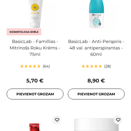
KOSMETOLOGA IZVĒLE
BasicLab - Famillias -
BasicLab - Anti-Perspiris -
Mitrinošs Roku Krēms -
48 val. antiperspirantas -
75ml
60ml
64
28
5,70 €
8,90 €
PIEVIENOT GROZAM
PIEVIENOT GROZAM