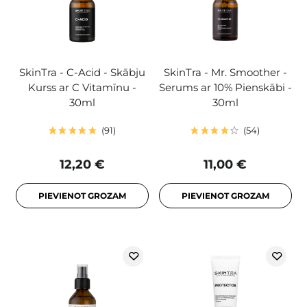
SkinTra - C-Acid - Skābju
SkinTra - Mr. Smoother -
Kurss ar C Vitamīnu -
Serums ar 10% Pienskābi -
30ml
30ml
91
54
12,20 €
11,00 €
PIEVIENOT GROZAM
PIEVIENOT GROZAM