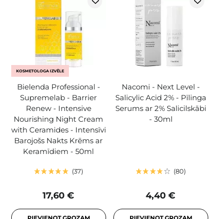
KOSMETOLOGA IZVĒLE
Bielenda Professional -
Nacomi - Next Level -
Supremelab - Barrier
Salicylic Acid 2% - Pīlinga
Renew - Intensive
Serums ar 2% Salicilskābi
Nourishing Night Cream
- 30ml
with Ceramides - Intensīvi
Barojošs Nakts Krēms ar
Keramīdiem - 50ml
37
80
17,60 €
4,40 €
PIEVIENOT GROZAM
PIEVIENOT GROZAM