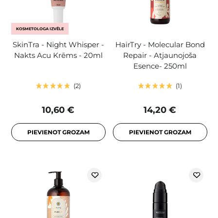
KOSMETOLOGA IZVĒLE
SkinTra - Night Whisper -
HairTry - Molecular Bond
Nakts Acu Krēms - 20ml
Repair - Atjaunojoša
Esence- 250ml
2
1
10,60 €
14,20 €
PIEVIENOT GROZAM
PIEVIENOT GROZAM