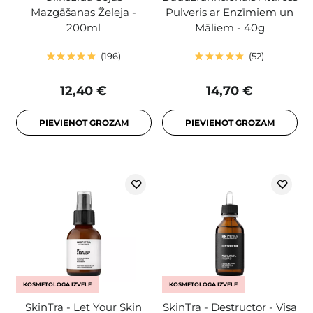
Mazgāšanas Želeja -
Pulveris ar Enzīmiem un
200ml
Māliem - 40g
196
52
12,40 €
14,70 €
PIEVIENOT GROZAM
PIEVIENOT GROZAM
KOSMETOLOGA IZVĒLE
KOSMETOLOGA IZVĒLE
SkinTra - Let Your Skin
SkinTra - Destructor - Visa