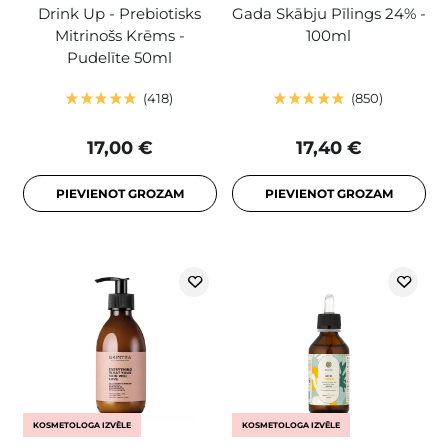
Drink Up - Prebiotisks
Gada Skābju Pīlings 24% -
Mitrinošs Krēms -
100ml
Pudelīte 50ml
418
850
17,00 €
17,40 €
PIEVIENOT GROZAM
PIEVIENOT GROZAM
KOSMETOLOGA IZVĒLE
KOSMETOLOGA IZVĒLE