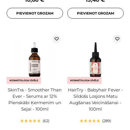
10,60 €
15,40 €
PIEVIENOT GROZAM
PIEVIENOT GROZAM
KOSMETOLOGA IZVĒLE
KOSMETOLOGA IZVĒLE
SkinTra - Smoother Than
HairTry - Babyhair Fever -
Ever - Serums ar 12%
Sildošs Losjons Matu
Pienskābi Ķermenim un
Augšanas Veicināšanai -
Sejai - 100ml
100ml
62
289