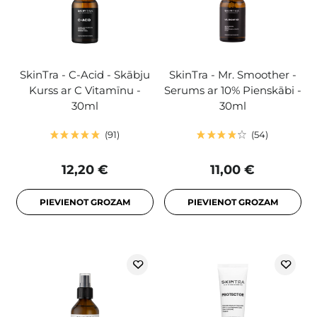
SkinTra - C-Acid - Skābju
SkinTra - Mr. Smoother -
Kurss ar C Vitamīnu -
Serums ar 10% Pienskābi -
30ml
30ml
91
54
12,20 €
11,00 €
PIEVIENOT GROZAM
PIEVIENOT GROZAM