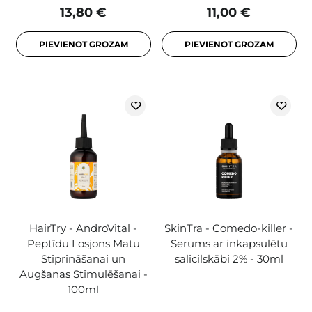
13,80 €
11,00 €
PIEVIENOT GROZAM
PIEVIENOT GROZAM
HairTry - AndroVital -
SkinTra - Comedo-killer -
Peptīdu Losjons Matu
Serums ar inkapsulētu
Stiprināšanai un
salicilskābi 2% - 30ml
Augšanas Stimulēšanai -
100ml