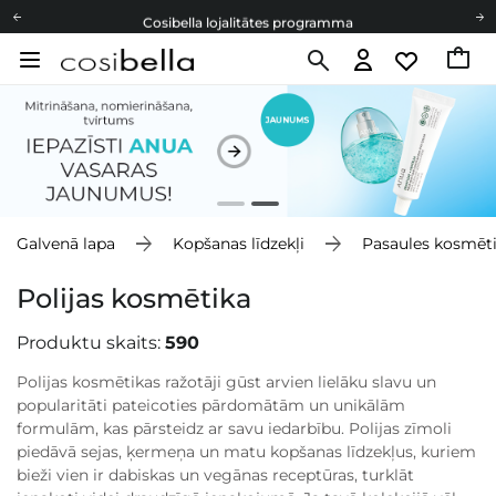
Cosibella lojalitātes programma
Bezmaskas piegāde no 49,00 €
Dāvanu Kartes
Cosibella lojalitātes programma
Bezmaskas piegāde no 49,00 €
Dāvanu Kartes
Galvenā lapa
Kopšanas līdzekļi
Pasaules kosmēt
Polijas kosmētika
Produktu skaits:
590
Polijas kosmētikas ražotāji gūst arvien lielāku slavu un
popularitāti pateicoties pārdomātām un unikālām
formulām, kas pārsteidz ar savu iedarbību. Polijas zīmoli
piedāvā sejas, ķermeņa un matu kopšanas līdzekļus, kuriem
bieži vien ir dabiskas un vegānas receptūras, turklāt