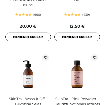
100ml
666
439
20,00 €
12,50 €
PIEVIENOT GROZAM
PIEVIENOT GROZAM
SkinTra - Wash It Off -
SkinTra - Pink Pow(d)er -
Glikozīda Sejas
Daudzfunkcionāls Attīrošs