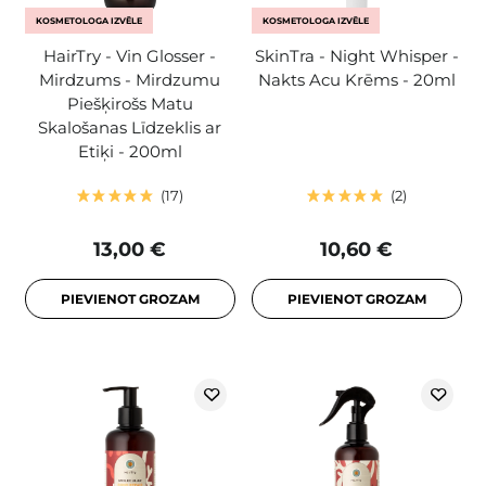
KOSMETOLOGA IZVĒLE
KOSMETOLOGA IZVĒLE
HairTry - Vin Glosser -
SkinTra - Night Whisper -
Mirdzums - Mirdzumu
Nakts Acu Krēms - 20ml
Piešķirošs Matu
Skalošanas Līdzeklis ar
Etiķi - 200ml
17
2
13,00 €
10,60 €
PIEVIENOT GROZAM
PIEVIENOT GROZAM