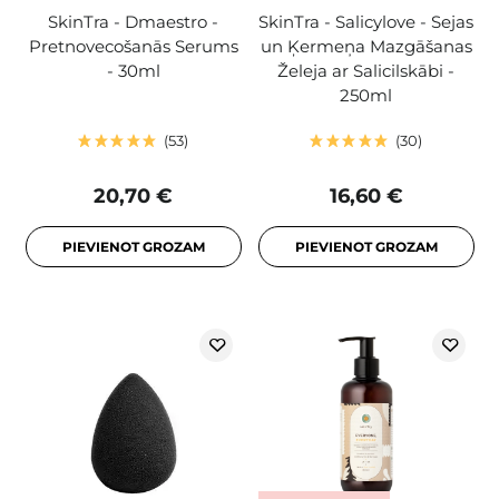
SkinTra - Dmaestro -
SkinTra - Salicylove - Sejas
Pretnovecošanās Serums
un Ķermeņa Mazgāšanas
- 30ml
Želeja ar Salicilskābi -
250ml
53
30
20,70 €
16,60 €
PIEVIENOT GROZAM
PIEVIENOT GROZAM