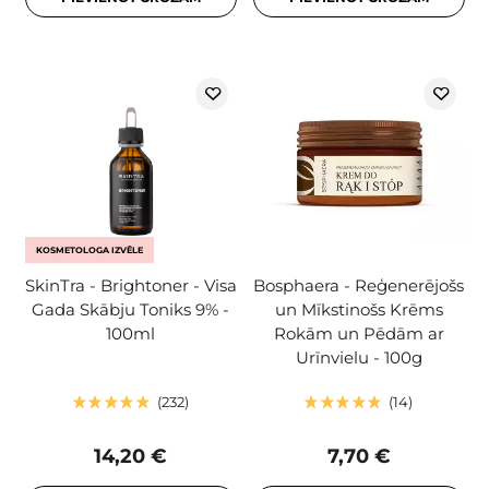
KOSMETOLOGA IZVĒLE
SkinTra - Brightoner - Visa
Bosphaera - Reģenerējošs
Gada Skābju Toniks 9% -
un Mīkstinošs Krēms
100ml
Rokām un Pēdām ar
Urīnvielu - 100g
232
14
14,20 €
7,70 €