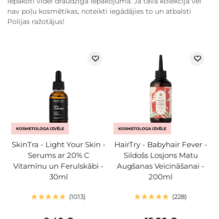
iepakoti videi draudzīgā iepakojumā. Ja tavā kolekcijā vēl
nav poļu kosmētikas, noteikti iegādājies to un atbalsti
Polijas ražotājus!
KOSMETOLOGA IZVĒLE
KOSMETOLOGA IZVĒLE
SkinTra - Light Your Skin -
HairTry - Babyhair Fever -
Serums ar 20% C
Sildošs Losjons Matu
Vitamīnu un Ferulskābi -
Augšanas Veicināšanai -
30ml
200ml
1013
228