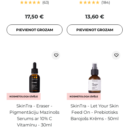
63
184
17,50 €
13,60 €
PIEVIENOT GROZAM
PIEVIENOT GROZAM
KOSMETOLOGA IZVĒLE
KOSMETOLOGA IZVĒLE
SkinTra - Eraser -
SkinTra - Let Your Skin
Pigmentāciju Mazinošs
Feed On - Prebiotisks
Serums ar 10% C
Barojošs Krēms - 50ml
Vitamīnu - 30ml