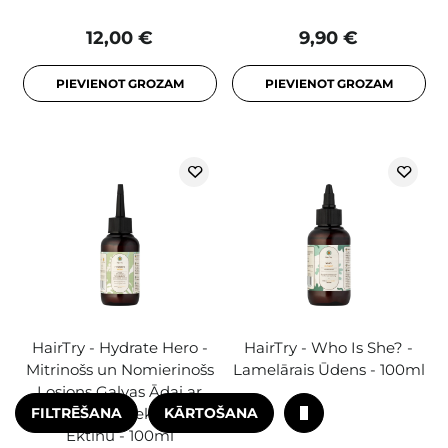
12,00 €
9,90 €
PIEVIENOT GROZAM
PIEVIENOT GROZAM
HairTry - Hydrate Hero -
HairTry - Who Is She? -
Mitrinošs un Nomierinošs
Lamelārais Ūdens - 100ml
Losjons Galvas Ādai ar
FILTRĒŠANA
KĀRTOŠANA
NMF Kompleksu un
Ektīnu - 100ml