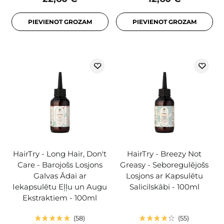
PIEVIENOT GROZAM
PIEVIENOT GROZAM
HairTry - Long Hair, Don't
HairTry - Breezy Not
Care - Barojošs Losjons
Greasy - Seboregulējošs
Galvas Ādai ar
Losjons ar Kapsulētu
Iekapsulētu Eļļu un Augu
Salicilskābi - 100ml
Ekstraktiem - 100ml
58
55