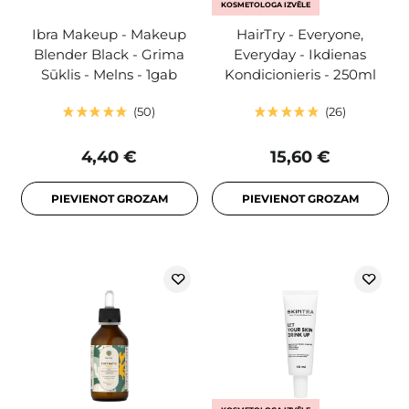
KOSMETOLOGA IZVĒLE
Ibra Makeup - Makeup
HairTry - Everyone,
Blender Black - Grima
Everyday - Ikdienas
Sūklis - Melns - 1gab
Kondicionieris - 250ml
50
26
4,40 €
15,60 €
PIEVIENOT GROZAM
PIEVIENOT GROZAM