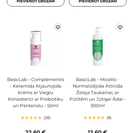
PIEVIENOT GROZAM
PIEVIENOT GROZAM
BasicLab - Complementis
BasicLab - Micellis -
- Keramīda Atjaunojošs
Normalizējoša Attīroša
Krēms ar Vieglu
Želeja Taukainai, ar
Konsistenci ar Prebiotiku
Pūtītēm un Jūtīgai Ādai -
un Pantenolu - 50ml
300ml
28
8
22,60 €
12,60 €