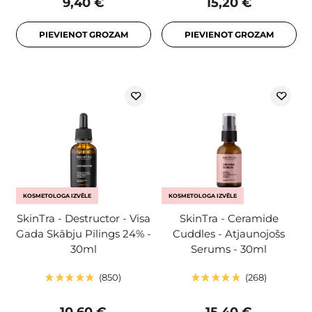
9,40 €
15,20 €
PIEVIENOT GROZAM
PIEVIENOT GROZAM
KOSMETOLOGA IZVĒLE
KOSMETOLOGA IZVĒLE
SkinTra - Destructor - Visa
SkinTra - Ceramide
Gada Skābju Pīlings 24% -
Cuddles - Atjaunojošs
30ml
Serums - 30ml
850
268