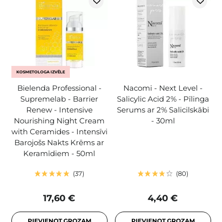
KOSMETOLOGA IZVĒLE
Bielenda Professional -
Nacomi - Next Level -
Supremelab - Barrier
Salicylic Acid 2% - Pīlinga
Renew - Intensive
Serums ar 2% Salicilskābi
Nourishing Night Cream
- 30ml
with Ceramides - Intensīvi
Barojošs Nakts Krēms ar
Keramīdiem - 50ml
37
80
17,60 €
4,40 €
PIEVIENOT GROZAM
PIEVIENOT GROZAM