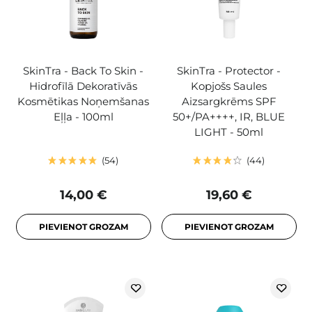
SkinTra - Back To Skin -
SkinTra - Protector -
Hidrofīlā Dekoratīvās
Kopjošs Saules
Kosmētikas Noņemšanas
Aizsargkrēms SPF
Eļļa - 100ml
50+/PA++++, IR, BLUE
LIGHT - 50ml
54
44
14,00 €
19,60 €
PIEVIENOT GROZAM
PIEVIENOT GROZAM