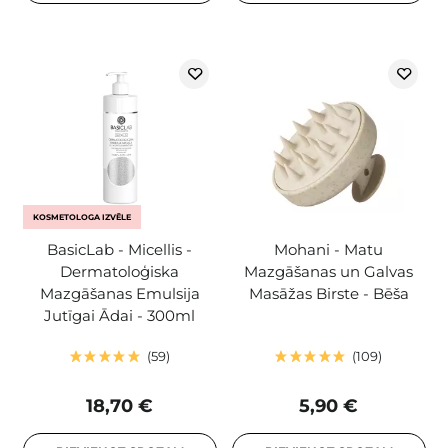
KOSMETOLOGA IZVĒLE
BasicLab - Micellis -
Mohani - Matu
Dermatoloģiska
Mazgāšanas un Galvas
Mazgāšanas Emulsija
Masāžas Birste - Bēša
Jutīgai Ādai - 300ml
59
109
18,70 €
5,90 €