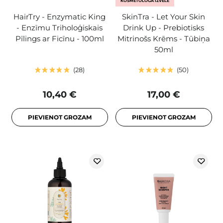
KOSMETOLOGA IZVĒLE
HairTry - Enzymatic King
SkinTra - Let Your Skin
- Enzīmu Triholoģiskais
Drink Up - Prebiotisks
Pīlings ar Ficīnu - 100ml
Mitrinošs Krēms - Tūbiņa
50ml
28
50
10,40 €
17,00 €
PIEVIENOT GROZAM
PIEVIENOT GROZAM