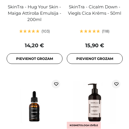
SkinTra - Hug Your Skin -
SkinTra - Cicalm Down -
Maiga Attīroša Emulsija -
Viegls Cica Krēms - 50ml
200ml
103
118
14,20 €
15,90 €
PIEVIENOT GROZAM
PIEVIENOT GROZAM
KOSMETOLOGA IZVĒLE