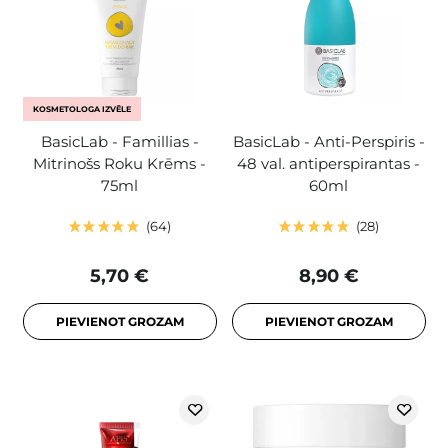
KOSMETOLOGA IZVĒLE
BasicLab - Famillias -
BasicLab - Anti-Perspiris -
Mitrinošs Roku Krēms -
48 val. antiperspirantas -
75ml
60ml
64
28
5,70 €
8,90 €
PIEVIENOT GROZAM
PIEVIENOT GROZAM