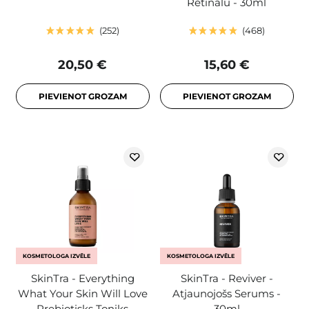
Retinālu - 30ml
252
468
20,50 €
15,60 €
PIEVIENOT GROZAM
PIEVIENOT GROZAM
KOSMETOLOGA IZVĒLE
KOSMETOLOGA IZVĒLE
SkinTra - Everything
SkinTra - Reviver -
What Your Skin Will Love
Atjaunojošs Serums -
- Prebiotisks Toniks -
30ml