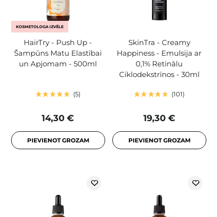
KOSMETOLOGA IZVĒLE
HairTry - Push Up -
SkinTra - Creamy
Šampūns Matu Elastībai
Happiness - Emulsija ar
un Apjomam - 500ml
0,1% Retinālu
Ciklodekstrīnos - 30ml
5
101
14,30 €
19,30 €
PIEVIENOT GROZAM
PIEVIENOT GROZAM