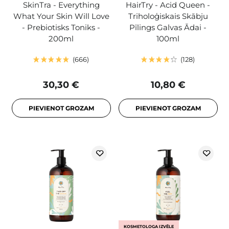
SkinTra - Everything
HairTry - Acid Queen -
What Your Skin Will Love
Triholoģiskais Skābju
- Prebiotisks Toniks -
Pīlings Galvas Ādai -
200ml
100ml
666
128
30,30 €
10,80 €
PIEVIENOT GROZAM
PIEVIENOT GROZAM
KOSMETOLOGA IZVĒLE