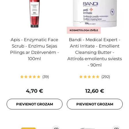
KOSMETOLOGA IZVĒLE
Apis - Enzymatic Face
Bandi - Medical Expert -
Scrub - Enzīmu Sejas
Anti Irritate - Emollient
Pīlings ar Dzērvenēm -
Cleansing Butter -
100ml
Attīrošs emolientu sviests
- 90ml
39
292
4,70 €
12,60 €
PIEVIENOT GROZAM
PIEVIENOT GROZAM