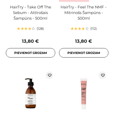
HairTry - Take Off The
HairTry - Feel The NMF -
Sebum - Attīrošais
Mitrinošs Šampūns -
Šampūns - 500ml
500ml
128
112
13,80 €
13,80 €
PIEVIENOT GROZAM
PIEVIENOT GROZAM