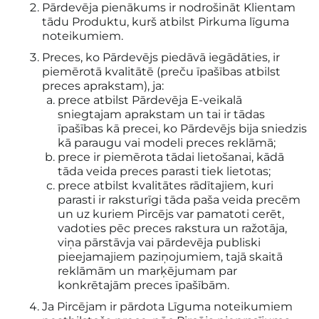
Pārdevēja pienākums ir nodrošināt Klientam
tādu Produktu, kurš atbilst Pirkuma līguma
noteikumiem.
Preces, ko Pārdevējs piedāvā iegādāties, ir
piemērotā kvalitātē (preču īpašības atbilst
preces aprakstam), ja:
prece atbilst Pārdevēja E-veikalā
sniegtajam aprakstam un tai ir tādas
īpašības kā precei, ko Pārdevējs bija sniedzis
kā paraugu vai modeli preces reklāmā;
prece ir piemērota tādai lietošanai, kādā
tāda veida preces parasti tiek lietotas;
prece atbilst kvalitātes rādītajiem, kuri
parasti ir raksturīgi tāda paša veida precēm
un uz kuriem Pircējs var pamatoti cerēt,
vadoties pēc preces rakstura un ražotāja,
viņa pārstāvja vai pārdevēja publiski
pieejamajiem paziņojumiem, tajā skaitā
reklāmām un marķējumam par
konkrētajām preces īpašībām.
Ja Pircējam ir pārdota Līguma noteikumiem