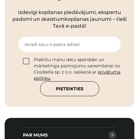
Izdevīgi kopšanas piedāvājumi, ekspertu
padomi un skaistumkopšanas jaunumi – tieši
Tavā e-pastā!
Ievadi savu e-pasta adresi
Piekrītu manu datu apstrādei un
mārketinga paziņojumu saņemšanai no
Cosibella sp. z o.o. saskaņā ar
privātuma
politiku
.
PIETEIKTIES
PAR MUMS