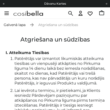
Dāvanu Kartes
Cosibella lojalitātes programma
Bezmaskas piegāde no 49,00 €
Galvenā lapa
Atgriešana un sūdzības
Dāvanu Kartes
Atgriešana un sūdzības
Atteikuma Tiesības
Patērētājs var izmantot likumiskās atteikuma
tiesības un vienpusēji atkāpties no Pirkuma
līguma 14 dienu laikā bez iemesla norādīšanas,
skaitot no dienas, kad Patērētājs vai trešā
persona, kas nav pārvadātājs un kuru norādījis
Patērētājs, ir ieguvusi Produktu valdījumā.
Lai ievērotu termiņu, ir pietiekami, ja Klients
iesniedz Pārdevējam paziņojumu par
atkāpšanos no Pirkuma līguma pirms termiņa
iztecēšanas. Patērētājs ir tiesīgs iesniegt