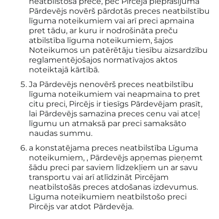
neatbilstoša prece, pēc Pircēja pieprasījuma
Pārdevējs novērš pārdotās preces neatbilstību
līguma noteikumiem vai arī preci apmaina
pret tādu, ar kuru ir nodrošināta preču
atbilstība līguma noteikumiem, šajos
Noteikumos un patērētāju tiesību aizsardzību
reglamentējošajos normatīvajos aktos
noteiktajā kārtībā.
Ja Pārdevējs nenovērš preces neatbilstību
līguma noteikumiem vai neapmaina to pret
citu preci, Pircējs ir tiesīgs Pārdevējam prasīt,
lai Pārdevējs samazina preces cenu vai atceļ
līgumu un atmaksā par preci samaksāto
naudas summu.
a konstatējama preces neatbilstība Līguma
noteikumiem, , Pārdevējs apņemas pieņemt
šādu preci par saviem līdzekļiem un ar savu
transportu vai arī atlīdzināt Pircējam
neatbilstošās preces atdošanas izdevumus.
Līguma noteikumiem neatbilstošo preci
Pircējs var atdot Pārdevēja.