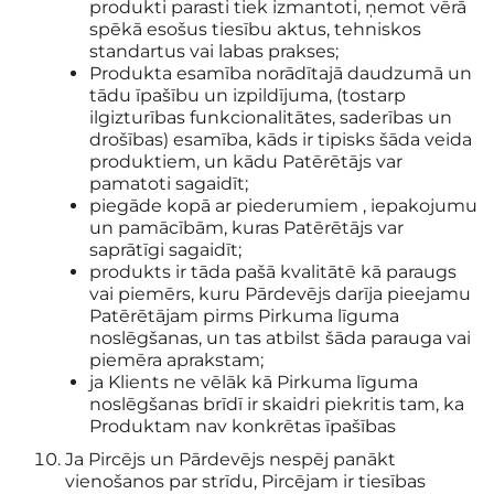
produkti parasti tiek izmantoti, ņemot vērā
spēkā esošus tiesību aktus, tehniskos
standartus vai labas prakses;
Produkta esamība norādītajā daudzumā un
tādu īpašību un izpildījuma, (tostarp
ilgizturības funkcionalitātes, saderības un
drošības) esamība, kāds ir tipisks šāda veida
produktiem, un kādu Patērētājs var
pamatoti sagaidīt;
piegāde kopā ar piederumiem , iepakojumu
un pamācībām, kuras Patērētājs var
saprātīgi sagaidīt;
produkts ir tāda pašā kvalitātē kā paraugs
vai piemērs, kuru Pārdevējs darīja pieejamu
Patērētājam pirms Pirkuma līguma
noslēgšanas, un tas atbilst šāda parauga vai
piemēra aprakstam;
ja Klients ne vēlāk kā Pirkuma līguma
noslēgšanas brīdī ir skaidri piekritis tam, ka
Produktam nav konkrētas īpašības
Ja Pircējs un Pārdevējs nespēj panākt
vienošanos par strīdu, Pircējam ir tiesības