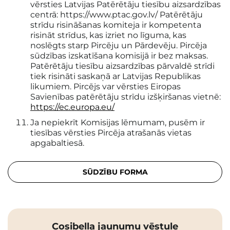
vērsties Latvijas Patērētāju tiesību aizsardzības
centrā: https://www.ptac.gov.lv/ Patērētāju
strīdu risināšanas komiteja ir kompetenta
risināt strīdus, kas izriet no līguma, kas
noslēgts starp Pircēju un Pārdevēju. Pircēja
sūdzības izskatīšana komisijā ir bez maksas.
Patērētāju tiesību aizsardzības pārvaldē strīdi
tiek risināti saskaņā ar Latvijas Republikas
likumiem. Pircējs var vērsties Eiropas
Savienības patērētāju strīdu izšķiršanas vietnē:
https://ec.europa.eu/
Ja nepiekrīt Komisijas lēmumam, pusēm ir
tiesības vērsties Pircēja atrašanās vietas
apgabaltiesā.
SŪDZĪBU FORMA
Cosibella jaunumu vēstule