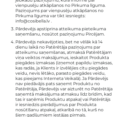
jebkādu paziņojumu, kurā informē par
vienpusēju atkāpšanos no Pirkuma līguma.
Paziņojums par vienpusēju atkāpšanos no
Pirkuma līguma var tikt iesniegts:
info@cosibella.lv .
Pārdevējs apstiprina atteikuma pieteikuma
saņemšanu, nosūtot paziņojumu Pircējam.
Pārdevējs nekavējoties, bet ne vēlāk kā 14
dienu laikā no Patērētāja paziņojums par
atteikumu saņemšanas, atmaksā Patērētājam
viņa veiktos maksājumus, ieskaitot Produkta
piegādes izmaksas (izņemot papildu izmaksas,
kas radās, ja Klients ir izvēlējies citu piegādes
veidu, nevis lētāko, parasto piegādes veidu,
kas pieejams Interneta Veikalā). Ja Pārdevējs
nav piedāvājis pats saņemt Produktu no
Patērētāja, Pārdevējs var aizturēt no Patērētāja
saņemtā maksājuma atmaksu līdz brīdim, kad
tas ir saņēmis Produktu atpakaļ vai Patērētājs
ir iesniedzis pierādījumus par Produkta
nosūtīšanu atpakaļ, atkarībā no tā, kurš no
šiem gadījumiem iestājas pirmais.