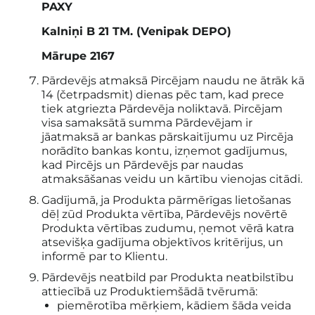
PAXY
Kalniņi B 21 TM. (Venipak DEPO)
Mārupe 2167
Pārdevējs atmaksā Pircējam naudu ne ātrāk kā
14 (četrpadsmit) dienas pēc tam, kad prece
tiek atgriezta Pārdevēja noliktavā. Pircējam
visa samaksātā summa Pārdevējam ir
jāatmaksā ar bankas pārskaitījumu uz Pircēja
norādīto bankas kontu, izņemot gadījumus,
kad Pircējs un Pārdevējs par naudas
atmaksāšanas veidu un kārtību vienojas citādi.
Gadījumā, ja Produkta pārmērīgas lietošanas
dēļ zūd Produkta vērtība, Pārdevējs novērtē
Produkta vērtības zudumu, ņemot vērā katra
atsevišķa gadījuma objektīvos kritērijus, un
informē par to Klientu.
Pārdevējs neatbild par Produkta neatbilstību
attiecībā uz Produktiemšādā tvērumā:
piemērotība mērķiem, kādiem šāda veida