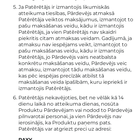
Ja Patērētājs ir izmantojis likumiskās
atteikuma tiesības, Pārdevējs atmaksā
Patērētāja veiktos maksājumus, izmantojot to
pašu maksāšanas veidu, kādu ir izmantojis
Patērētājs, ja vien Patērētājs nav skaidri
piekritis citam atmaksas veidam. Gadījumā, ja
atmaksu nav iespējams veikt, izmantojot to
pašu maksāšanas veidu, kādu ir izmantojis
Patērētājs, jo Pārdevējs vairs neatbalsta
konkrētu maksāšanas veidu, Pārdevējs veic
atmaksu, izmantojot tādu maksāšanas veidu,
kas pēc iespējas precīzāk atbilst tā
maksāšanas veida īpašībām, kuru iepriekš ir
izmantojis Patērētājs.
Patērētājs nekavējoties, bet ne vēlāk kā 14
dienu laikā no atteikuma dienas, nosūta
Produktu Pārdevējam vai nodod to Pārdevēja
pilnvarotai personai, ja vien Pārdevējs nav
ierosinājis, ka Produktu paņems pats.
Patērētājs var atgriezt preci uz adresi:
PAXY