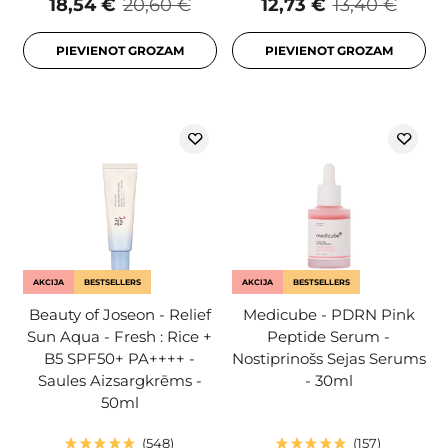
18,54 €
20,60 €
12,73 €
13,40 €
PIEVIENOT GROZAM
PIEVIENOT GROZAM
AKCIJA
BESTSELLERS
AKCIJA
BESTSELLERS
Beauty of Joseon - Relief
Medicube - PDRN Pink
Sun Aqua - Fresh : Rice +
Peptide Serum -
B5 SPF50+ PA++++ -
Nostiprinošs Sejas Serums
Saules Aizsargkrēms -
- 30ml
50ml
548
157