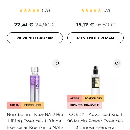
139
37
22,41 €
24,90 €
15,12 €
16,80 €
PIEVIENOT GROZAM
PIEVIENOT GROZAM
AKCIJA
BESTSELLERS
AKCIJA
BESTSELLERS
KOSMETOLOGA IZVĒLE
Numbuzin - No.9 NAD Bio
COSRX - Advanced Snail
Lifting Essence - Liftinga
96 Mucin Power Essence -
Esence ar Koenzīmu NAD
Mitrinoša Esence ar