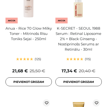
AKCIJA
AKCIJA
Anua - Rice 70 Glow Milky
K-SECRET - SEOUL 1988
Toner - Mitrinošs Rīsu
Serum : Retinal Liposome
Toniks Sejai - 250ml
2% + Black Ginseng -
Nostiprinošs Serums ar
Retinālu - 30ml
125
115
21,68 €
25,50 €
17,34 €
20,40 €
PIEVIENOT GROZAM
PIEVIENOT GROZAM