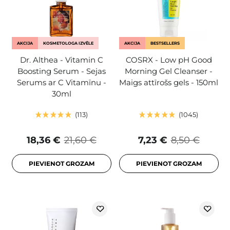
AKCIJA
KOSMETOLOGA IZVĒLE
AKCIJA
BESTSELLERS
Dr. Althea - Vitamin C
COSRX - Low pH Good
Boosting Serum - Sejas
Morning Gel Cleanser -
Serums ar C Vitamīnu -
Maigs attīrošs gels - 150ml
30ml
113
1045
18,36 €
21,60 €
7,23 €
8,50 €
PIEVIENOT GROZAM
PIEVIENOT GROZAM