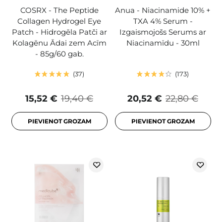
COSRX - The Peptide
Anua - Niacinamide 10% +
Collagen Hydrogel Eye
TXA 4% Serum -
Patch - Hidrogēla Patči ar
Izgaismojošs Serums ar
Kolagēnu Ādai zem Acīm
Niacinamīdu - 30ml
- 85g/60 gab.
37
173
15,52 €
19,40 €
20,52 €
22,80 €
PIEVIENOT GROZAM
PIEVIENOT GROZAM