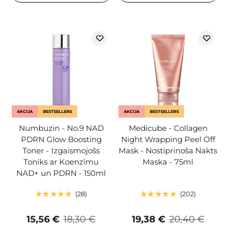
AKCIJA
BESTSELLERS
AKCIJA
BESTSELLERS
Numbuzin - No.9 NAD
Medicube - Collagen
PDRN Glow Boosting
Night Wrapping Peel Off
Toner - Izgaismojošs
Mask - Nostiprinoša Nakts
Toniks ar Koenzīmu
Maska - 75ml
NAD+ un PDRN - 150ml
28
202
15,56 €
18,30 €
19,38 €
20,40 €