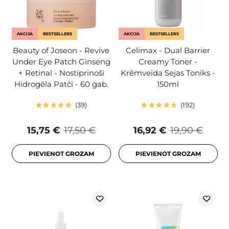
AKCIJA
BESTSELLERS
AKCIJA
BESTSELLERS
Beauty of Joseon - Revive
Celimax - Dual Barrier
Under Eye Patch Ginseng
Creamy Toner -
+ Retinal - Nostiprinoši
Krēmveida Sejas Toniks -
Hidrogēla Patči - 60 gab.
150ml
39
192
15,75 €
17,50 €
16,92 €
19,90 €
PIEVIENOT GROZAM
PIEVIENOT GROZAM