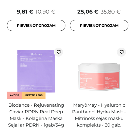
9,81 €
10,90 €
25,06 €
35,80 €
PIEVIENOT GROZAM
PIEVIENOT GROZAM
AKCIJA
BESTSELLERS
Biodance - Rejuvenating
Mary&May - Hyaluronic
Caviar PDRN Real Deep
Panthenol Hydra Mask -
Mask - Kolagēna Maska
Mitrinošs sejas masku
Sejai ar PDRN - 1gab/34g
komplekts - 30 gab.