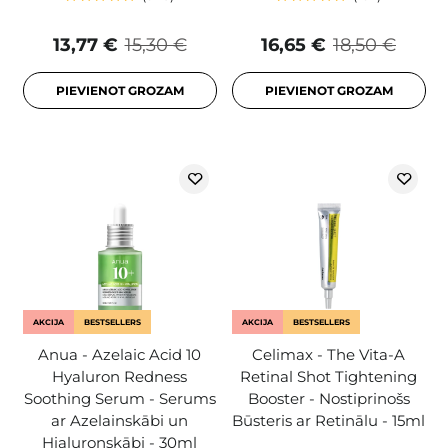
13,77 €
15,30 €
16,65 €
18,50 €
PIEVIENOT GROZAM
PIEVIENOT GROZAM
AKCIJA
BESTSELLERS
AKCIJA
BESTSELLERS
Anua - Azelaic Acid 10
Celimax - The Vita-A
Hyaluron Redness
Retinal Shot Tightening
Soothing Serum - Serums
Booster - Nostiprinošs
ar Azelainskābi un
Būsteris ar Retinālu - 15ml
Hialuronskābi - 30ml