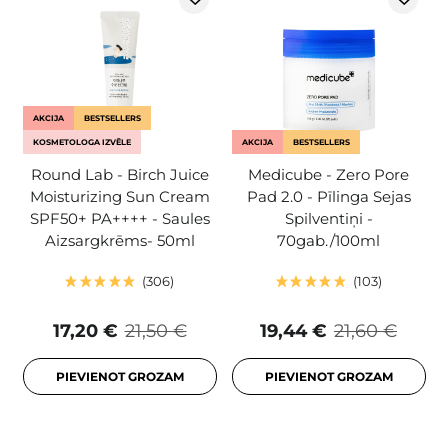
AKCIJA
BESTSELLERS
KOSMETOLOGA IZVĒLE
AKCIJA
BESTSELLERS
Round Lab - Birch Juice
Medicube - Zero Pore
Moisturizing Sun Cream
Pad 2.0 - Pīlinga Sejas
SPF50+ PA++++ - Saules
Spilventiņi -
Aizsargkrēms- 50ml
70gab./100ml
306
103
17,20 €
21,50 €
19,44 €
21,60 €
PIEVIENOT GROZAM
PIEVIENOT GROZAM