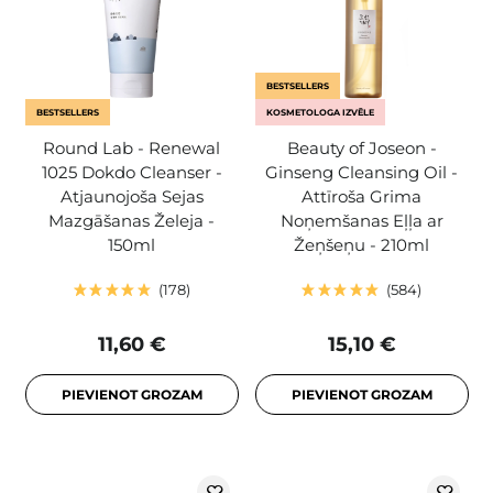
BESTSELLERS
BESTSELLERS
KOSMETOLOGA IZVĒLE
Round Lab - Renewal
Beauty of Joseon -
1025 Dokdo Cleanser -
Ginseng Cleansing Oil -
Atjaunojoša Sejas
Attīroša Grima
Mazgāšanas Želeja -
Noņemšanas Eļļa ar
150ml
Žeņšeņu - 210ml
178
584
11,60 €
15,10 €
PIEVIENOT GROZAM
PIEVIENOT GROZAM