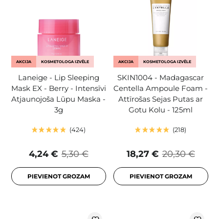
AKCIJA
KOSMETOLOGA IZVĒLE
AKCIJA
KOSMETOLOGA IZVĒLE
Laneige - Lip Sleeping
SKIN1004 - Madagascar
Mask EX - Berry - Intensīvi
Centella Ampoule Foam -
Atjaunojoša Lūpu Maska -
Attīrošas Sejas Putas ar
3g
Gotu Kolu - 125ml
424
218
4,24 €
5,30 €
18,27 €
20,30 €
PIEVIENOT GROZAM
PIEVIENOT GROZAM