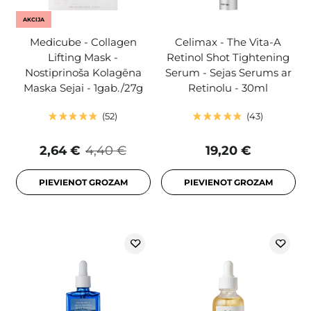
AKCIJA
Medicube - Collagen
Celimax - The Vita-A
Lifting Mask -
Retinol Shot Tightening
Nostiprinoša Kolagēna
Serum - Sejas Serums ar
Maska Sejai - 1gab./27g
Retinolu - 30ml
52
43
2,64 €
4,40 €
19,20 €
PIEVIENOT GROZAM
PIEVIENOT GROZAM