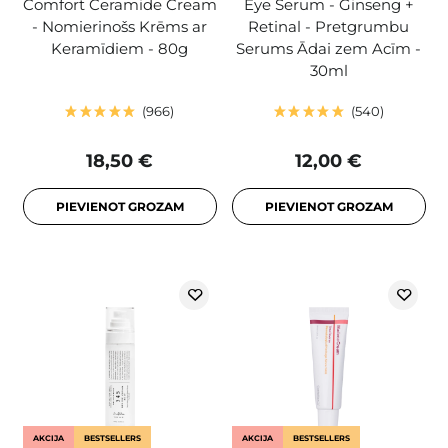
Comfort Ceramide Cream
Eye Serum - Ginseng +
- Nomierinošs Krēms ar
Retinal - Pretgrumbu
Keramīdiem - 80g
Serums Ādai zem Acīm -
30ml
966
540
18,50 €
12,00 €
PIEVIENOT GROZAM
PIEVIENOT GROZAM
AKCIJA
BESTSELLERS
AKCIJA
BESTSELLERS