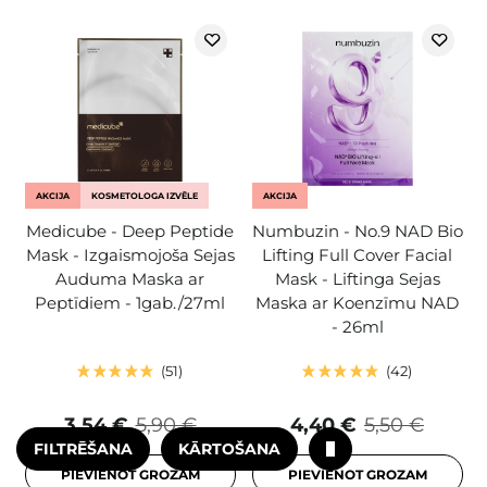
AKCIJA
KOSMETOLOGA IZVĒLE
AKCIJA
Medicube - Deep Peptide
Numbuzin - No.9 NAD Bio
Mask - Izgaismojoša Sejas
Lifting Full Cover Facial
Auduma Maska ar
Mask - Liftinga Sejas
Peptīdiem - 1gab./27ml
Maska ar Koenzīmu NAD
- 26ml
51
42
3,54 €
5,90 €
4,40 €
5,50 €
FILTRĒŠANA
KĀRTOŠANA
PIEVIENOT GROZAM
PIEVIENOT GROZAM