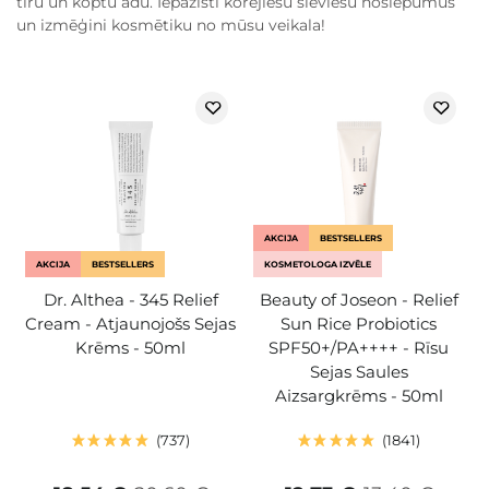
tīru un koptu ādu. Iepazīsti korejiešu sieviešu noslēpumus
un izmēģini kosmētiku no mūsu veikala!
AKCIJA
BESTSELLERS
AKCIJA
BESTSELLERS
KOSMETOLOGA IZVĒLE
Dr. Althea - 345 Relief
Beauty of Joseon - Relief
Cream - Atjaunojošs Sejas
Sun Rice Probiotics
Krēms - 50ml
SPF50+/PA++++ - Rīsu
Sejas Saules
Aizsargkrēms - 50ml
737
1841