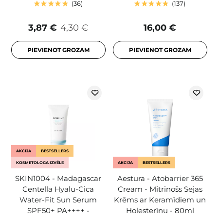
36
137
3,87 €
4,30 €
16,00 €
PIEVIENOT GROZAM
PIEVIENOT GROZAM
AKCIJA
BESTSELLERS
KOSMETOLOGA IZVĒLE
AKCIJA
BESTSELLERS
SKIN1004 - Madagascar
Aestura - Atobarrier 365
Centella Hyalu-Cica
Cream - Mitrinošs Sejas
Water-Fit Sun Serum
Krēms ar Keramīdiem un
SPF50+ PA++++ -
Holesterīnu - 80ml