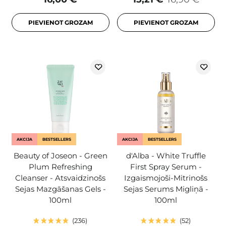
PIEVIENOT GROZAM
PIEVIENOT GROZAM
AKCIJA
BESTSELLERS
AKCIJA
BESTSELLERS
Beauty of Joseon - Green
d'Alba - White Truffle
Plum Refreshing
First Spray Serum -
Cleanser - Atsvaidzinošs
Izgaismojoši-Mitrinošs
Sejas Mazgāšanas Gels -
Sejas Serums Migliņā -
100ml
100ml
236
52