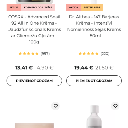
AKCIJA
KOSMETOLOGA IZVĒLE
AKCIJA
BESTSELLERS
COSRX - Advanced Snail
Dr. Althea - 147 Barjeras
92 All In One Krēms -
Krēms - Intensīvi
Daudzfunkcionāls Krēms
Nomierinošs Sejas Krēms
ar Gliemežu Gļotām -
- 50ml
100g
997
220
13,41 €
14,90 €
19,44 €
21,60 €
PIEVIENOT GROZAM
PIEVIENOT GROZAM