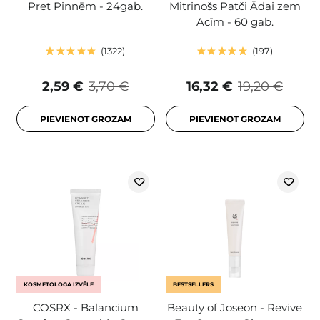
Pret Pinnēm - 24gab.
Mitrinošs Patči Ādai zem
Acīm - 60 gab.
1322
197
2,59 €
3,70 €
16,32 €
19,20 €
PIEVIENOT GROZAM
PIEVIENOT GROZAM
KOSMETOLOGA IZVĒLE
BESTSELLERS
COSRX - Balancium
Beauty of Joseon - Revive