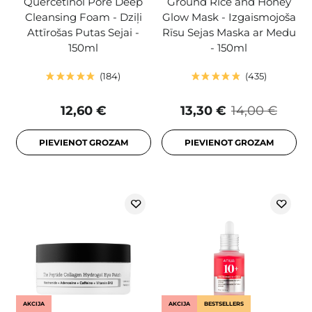
Quercetinol Pore Deep
Ground Rice and Honey
Cleansing Foam - Dziļi
Glow Mask - Izgaismojoša
Attīrošas Putas Sejai -
Rīsu Sejas Maska ar Medu
150ml
- 150ml
184
435
12,60 €
13,30 €
14,00 €
PIEVIENOT GROZAM
PIEVIENOT GROZAM
AKCIJA
AKCIJA
BESTSELLERS