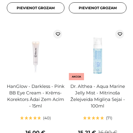
PIEVIENOT GROZAM
PIEVIENOT GROZAM
AKCIJA
HanGlow - Darkless - Pink
Dr. Althea - Aqua Marine
BB Eye Cream - Krēms-
Jelly Mist - Mitrinoša
Korektors Ādai Zem Acīm
Želejveida Migliņa Sejai -
- 15ml
100ml
40
71
16,00 €
15,21 €
16,90 €