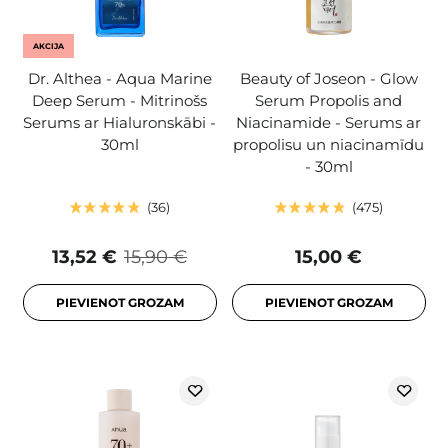
AKCIJA
Dr. Althea - Aqua Marine
Beauty of Joseon - Glow
Deep Serum - Mitrinošs
Serum Propolis and
Serums ar Hialuronskābi -
Niacinamide - Serums ar
30ml
propolisu un niacinamīdu
- 30ml
36
475
13,52 €
15,90 €
15,00 €
PIEVIENOT GROZAM
PIEVIENOT GROZAM