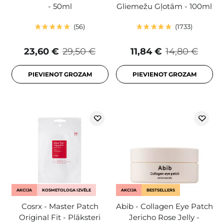
- 50ml
Gliemežu Gļotām - 100ml
56
1733
23,60 €
29,50 €
11,84 €
14,80 €
PIEVIENOT GROZAM
PIEVIENOT GROZAM
AKCIJA
KOSMETOLOGA IZVĒLE
AKCIJA
BESTSELLERS
Cosrx - Master Patch
Abib - Collagen Eye Patch
Original Fit - Plāksteri
Jericho Rose Jelly -