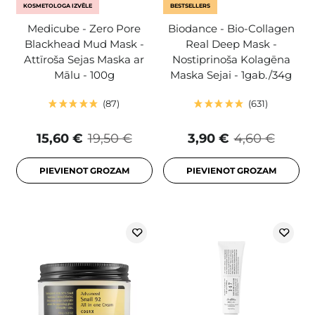
KOSMETOLOGA IZVĒLE
BESTSELLERS
Medicube - Zero Pore
Biodance - Bio-Collagen
Blackhead Mud Mask -
Real Deep Mask -
Attīroša Sejas Maska ar
Nostiprinoša Kolagēna
Mālu - 100g
Maska Sejai - 1gab./34g
87
631
15,60 €
19,50 €
3,90 €
4,60 €
PIEVIENOT GROZAM
PIEVIENOT GROZAM