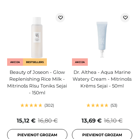
AKCIJA
BESTSELLERS
AKCIJA
Beauty of Joseon - Glow
Dr. Althea - Aqua Marine
Replenishing Rice Milk -
Watery Cream - Mitrinošs
Mitrinošs Rīsu Toniks Sejai
Krēms Sejai - 50ml
- 150ml
302
53
15,12 €
16,80 €
13,69 €
16,10 €
PIEVIENOT GROZAM
PIEVIENOT GROZAM