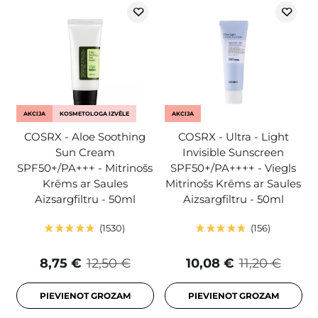
AKCIJA
KOSMETOLOGA IZVĒLE
AKCIJA
COSRX - Aloe Soothing
COSRX - Ultra - Light
Sun Cream
Invisible Sunscreen
SPF50+/PA+++ - Mitrinošs
SPF50+/PA++++ - Viegls
Krēms ar Saules
Mitrinošs Krēms ar Saules
Aizsargfiltru - 50ml
Aizsargfiltru - 50ml
1530
156
8,75 €
12,50 €
10,08 €
11,20 €
PIEVIENOT GROZAM
PIEVIENOT GROZAM