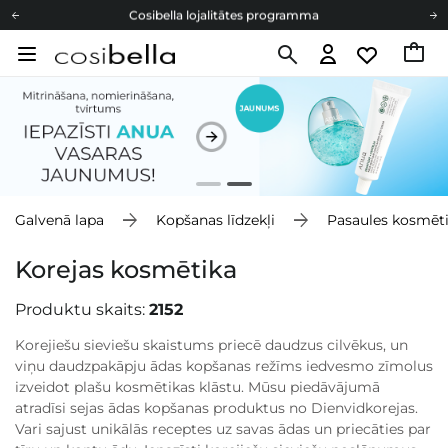
Cosibella lojalitātes programma
Bezmaskas piegāde no 49,00 €
Dāvanu Kartes
Cosibella lojalitātes programma
Bezmaskas piegāde no 49,00 €
Dāvanu Kartes
Galvenā lapa
Kopšanas līdzekļi
Pasaules kosmēt
Korejas kosmētika
Produktu skaits:
2152
Korejiešu sieviešu skaistums priecē daudzus cilvēkus, un
viņu daudzpakāpju ādas kopšanas režīms iedvesmo zīmolus
izveidot plašu kosmētikas klāstu. Mūsu piedāvājumā
atradīsi sejas ādas kopšanas produktus no Dienvidkorejas.
Vari sajust unikālās receptes uz savas ādas un priecāties par