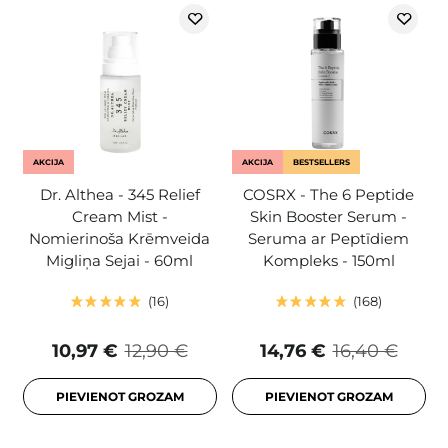
AKCIJA
AKCIJA
BESTSELLERS
Dr. Althea - 345 Relief
COSRX - The 6 Peptide
Cream Mist -
Skin Booster Serum -
Nomierinoša Krēmveida
Seruma ar Peptīdiem
Migliņa Sejai - 60ml
Kompleks - 150ml
16
168
10,97 €
12,90 €
14,76 €
16,40 €
PIEVIENOT GROZAM
PIEVIENOT GROZAM