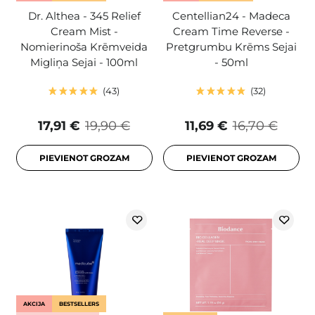
Dr. Althea - 345 Relief
Centellian24 - Madeca
Cream Mist -
Cream Time Reverse -
Nomierinoša Krēmveida
Pretgrumbu Krēms Sejai
Migliņa Sejai - 100ml
- 50ml
43
32
17,91 €
19,90 €
11,69 €
16,70 €
PIEVIENOT GROZAM
PIEVIENOT GROZAM
AKCIJA
BESTSELLERS