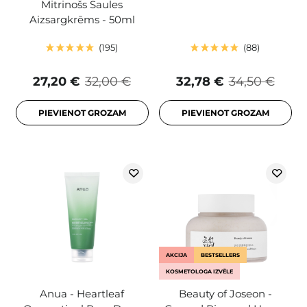
Mitrinošs Saules
Aizsargkrēms - 50ml
195
88
27,20 €
32,00 €
32,78 €
34,50 €
PIEVIENOT GROZAM
PIEVIENOT GROZAM
AKCIJA
BESTSELLERS
KOSMETOLOGA IZVĒLE
Anua - Heartleaf
Beauty of Joseon -