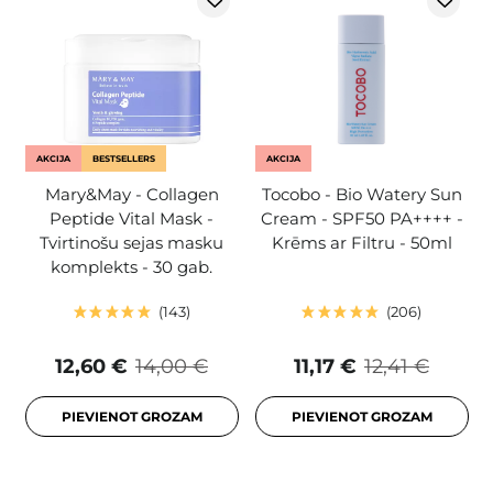
AKCIJA
BESTSELLERS
AKCIJA
Mary&May - Collagen
Tocobo - Bio Watery Sun
Peptide Vital Mask -
Cream - SPF50 PA++++ -
Tvirtinošu sejas masku
Krēms ar Filtru - 50ml
komplekts - 30 gab.
143
206
12,60 €
14,00 €
11,17 €
12,41 €
PIEVIENOT GROZAM
PIEVIENOT GROZAM