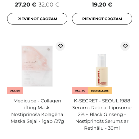
27,20 €
32,00 €
19,20 €
PIEVIENOT GROZAM
PIEVIENOT GROZAM
AKCIJA
AKCIJA
BESTSELLERS
Medicube - Collagen
K-SECRET - SEOUL 1988
Lifting Mask -
Serum : Retinal Liposome
Nostiprinoša Kolagēna
2% + Black Ginseng -
Maska Sejai - 1gab./27g
Nostiprinošs Serums ar
Retinālu - 30ml