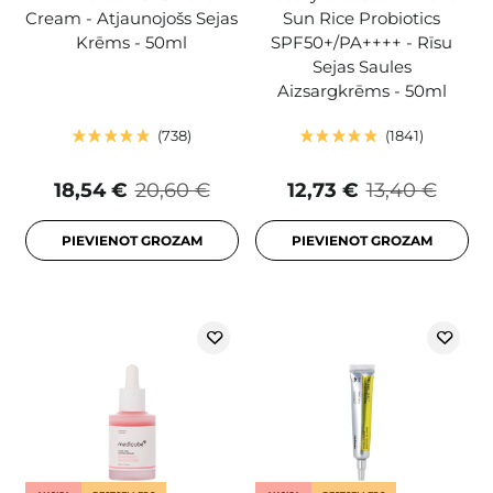
Cream - Atjaunojošs Sejas
Sun Rice Probiotics
Krēms - 50ml
SPF50+/PA++++ - Rīsu
Sejas Saules
Aizsargkrēms - 50ml
738
1841
18,54 €
20,60 €
12,73 €
13,40 €
PIEVIENOT GROZAM
PIEVIENOT GROZAM