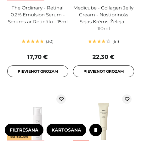
The Ordinary - Retinal
Medicube - Collagen Jelly
0.2% Emulsion Serum -
Cream - Nostiprinošs
Serums ar Retinālu - 15ml
Sejas Krēms-Želeja -
110ml
30
61
17,70 €
22,30 €
PIEVIENOT GROZAM
PIEVIENOT GROZAM
FILTRĒŠANA
KĀRTOŠANA
BESTSELLERS