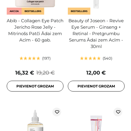
AKCIJA
BESTSELLERS
BESTSELLERS
Abib - Collagen Eye Patch
Beauty of Joseon - Revive
Jericho Rose Jelly -
Eye Serum - Ginseng +
Mitrinošs Patči Ādai zem
Retinal - Pretgrumbu
Acīm - 60 gab.
Serums Ādai zem Acīm -
30ml
197
540
16,32 €
19,20 €
12,00 €
PIEVIENOT GROZAM
PIEVIENOT GROZAM