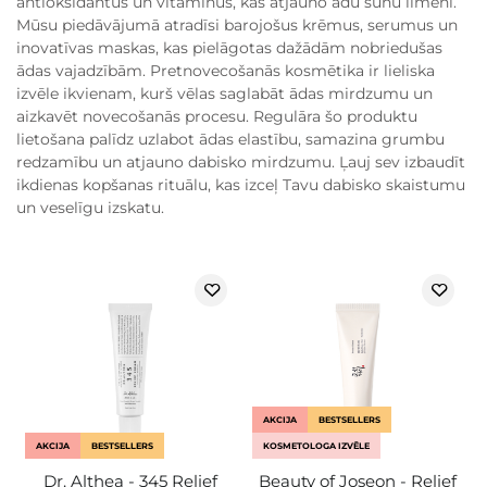
antioksidantus un vitamīnus, kas atjauno ādu šūnu līmenī.
Mūsu piedāvājumā atradīsi barojošus krēmus, serumus un
inovatīvas maskas, kas pielāgotas dažādām nobriedušas
ādas vajadzībām. Pretnovecošanās kosmētika ir lieliska
izvēle ikvienam, kurš vēlas saglabāt ādas mirdzumu un
aizkavēt novecošanās procesu. Regulāra šo produktu
lietošana palīdz uzlabot ādas elastību, samazina grumbu
redzamību un atjauno dabisko mirdzumu. Ļauj sev izbaudīt
ikdienas kopšanas rituālu, kas izceļ Tavu dabisko skaistumu
un veselīgu izskatu.
AKCIJA
BESTSELLERS
AKCIJA
BESTSELLERS
KOSMETOLOGA IZVĒLE
Dr. Althea - 345 Relief
Beauty of Joseon - Relief