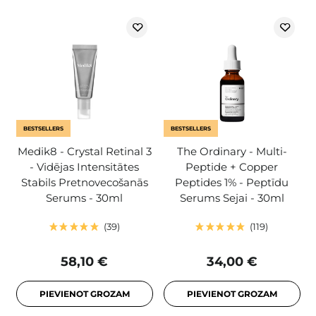
BESTSELLERS
BESTSELLERS
Medik8 - Crystal Retinal 3
The Ordinary - Multi-
- Vidējas Intensitātes
Peptide + Copper
Stabils Pretnovecošanās
Peptides 1% - Peptīdu
Serums - 30ml
Serums Sejai - 30ml
39
119
58,10 €
34,00 €
PIEVIENOT GROZAM
PIEVIENOT GROZAM