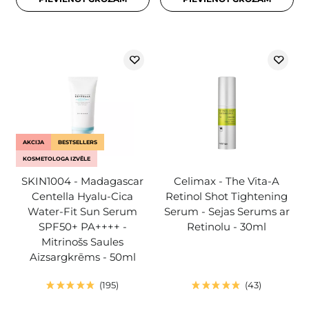
AKCIJA
BESTSELLERS
KOSMETOLOGA IZVĒLE
SKIN1004 - Madagascar
Celimax - The Vita-A
Centella Hyalu-Cica
Retinol Shot Tightening
Water-Fit Sun Serum
Serum - Sejas Serums ar
SPF50+ PA++++ -
Retinolu - 30ml
Mitrinošs Saules
Aizsargkrēms - 50ml
195
43