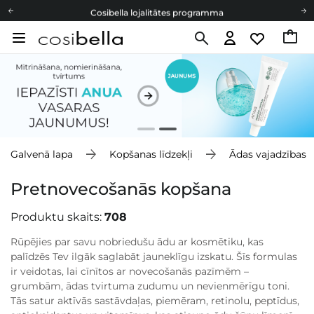
Cosibella lojalitātes programma
Bezmaskas piegāde no 49,00 €
Dāvanu Kartes
Cosibella lojalitātes programma
Bezmaskas piegāde no 49,00 €
Dāvanu Kartes
Galvenā lapa
Kopšanas līdzekļi
Ādas vajadzības
Pretnovecošanās kopšana
Produktu skaits:
708
Rūpējies par savu nobriedušu ādu ar kosmētiku, kas
palīdzēs Tev ilgāk saglabāt jauneklīgu izskatu. Šīs formulas
ir veidotas, lai cīnītos ar novecošanās pazīmēm –
grumbām, ādas tvirtuma zudumu un nevienmērīgu toni.
Tās satur aktīvās sastāvdaļas, piemēram, retinolu, peptīdus,