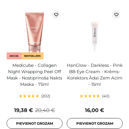
AKCIJA
BESTSELLERS
Medicube - Collagen
HanGlow - Darkless - Pink
Night Wrapping Peel Off
BB Eye Cream - Krēms-
Mask - Nostiprinoša Nakts
Korektors Ādai Zem Acīm
Maska - 75ml
- 15ml
202
40
19,38 €
20,40 €
16,00 €
PIEVIENOT GROZAM
PIEVIENOT GROZAM