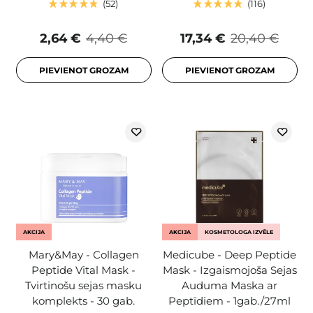
52
116
2,64 €
4,40 €
17,34 €
20,40 €
PIEVIENOT GROZAM
PIEVIENOT GROZAM
AKCIJA
AKCIJA
KOSMETOLOGA IZVĒLE
Mary&May - Collagen
Medicube - Deep Peptide
Peptide Vital Mask -
Mask - Izgaismojoša Sejas
Tvirtinošu sejas masku
Auduma Maska ar
komplekts - 30 gab.
Peptīdiem - 1gab./27ml