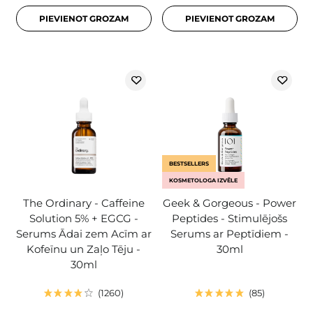
PIEVIENOT GROZAM
PIEVIENOT GROZAM
BESTSELLERS
KOSMETOLOGA IZVĒLE
The Ordinary - Caffeine
Geek & Gorgeous - Power
Solution 5% + EGCG -
Peptides - Stimulējošs
Serums Ādai zem Acīm ar
Serums ar Peptīdiem -
Kofeīnu un Zaļo Tēju -
30ml
30ml
1260
85