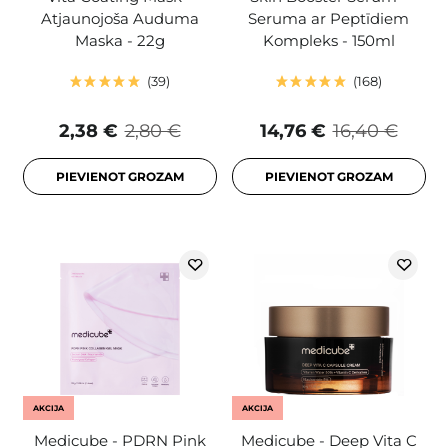
Atjaunojoša Auduma
Seruma ar Peptīdiem
Maska - 22g
Kompleks - 150ml
39
168
2,38 €
2,80 €
14,76 €
16,40 €
PIEVIENOT GROZAM
PIEVIENOT GROZAM
AKCIJA
AKCIJA
Medicube - PDRN Pink
Medicube - Deep Vita C