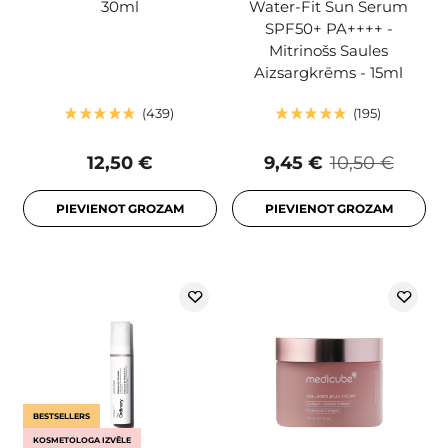
30ml
Water-Fit Sun Serum
SPF50+ PA++++ -
Mitrinošs Saules
Aizsargkrēms - 15ml
439
195
12,50 €
9,45 €
10,50 €
PIEVIENOT GROZAM
PIEVIENOT GROZAM
BESTSELLERS
KOSMETOLOGA IZVĒLE