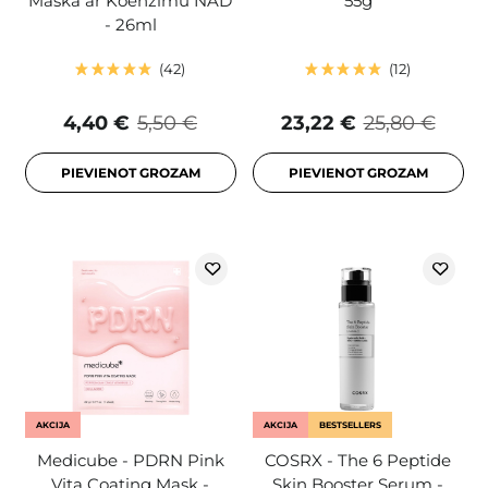
Maska ar Koenzīmu NAD
55g
- 26ml
42
12
4,40 €
5,50 €
23,22 €
25,80 €
PIEVIENOT GROZAM
PIEVIENOT GROZAM
AKCIJA
AKCIJA
BESTSELLERS
Medicube - PDRN Pink
COSRX - The 6 Peptide
Vita Coating Mask -
Skin Booster Serum -