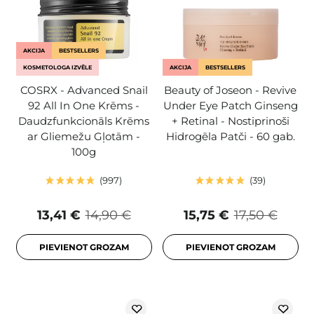
AKCIJA
BESTSELLERS
KOSMETOLOGA IZVĒLE
AKCIJA
BESTSELLERS
COSRX - Advanced Snail
Beauty of Joseon - Revive
92 All In One Krēms -
Under Eye Patch Ginseng
Daudzfunkcionāls Krēms
+ Retinal - Nostiprinoši
ar Gliemežu Gļotām -
Hidrogēla Patči - 60 gab.
100g
997
39
13,41 €
14,90 €
15,75 €
17,50 €
PIEVIENOT GROZAM
PIEVIENOT GROZAM