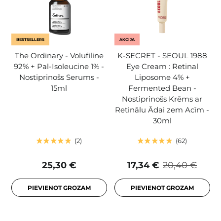
BESTSELLERS
AKCIJA
The Ordinary - Volufiline
K-SECRET - SEOUL 1988
92% + Pal-Isoleucine 1% -
Eye Cream : Retinal
Nostiprinošs Serums -
Liposome 4% +
15ml
Fermented Bean -
Nostiprinošs Krēms ar
Retinālu Ādai zem Acīm -
30ml
2
62
25,30 €
17,34 €
20,40 €
PIEVIENOT GROZAM
PIEVIENOT GROZAM