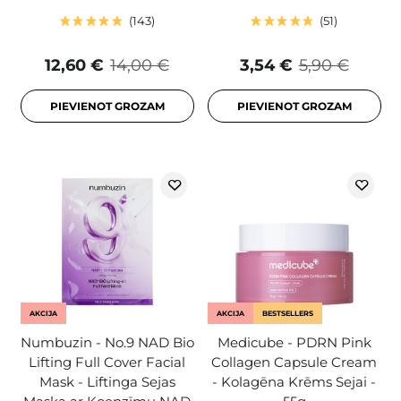
143
51
12,60 €
14,00 €
3,54 €
5,90 €
PIEVIENOT GROZAM
PIEVIENOT GROZAM
AKCIJA
AKCIJA
BESTSELLERS
Numbuzin - No.9 NAD Bio
Medicube - PDRN Pink
Lifting Full Cover Facial
Collagen Capsule Cream
Mask - Liftinga Sejas
- Kolagēna Krēms Sejai -