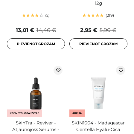
12g
2
219
13,01 €
14,46 €
2,95 €
5,90 €
PIEVIENOT GROZAM
PIEVIENOT GROZAM
KOSMETOLOGA IZVĒLE
AKCIJA
SkinTra - Reviver -
SKIN1004 - Madagascar
Atjaunojošs Serums -
Centella Hyalu-Cica