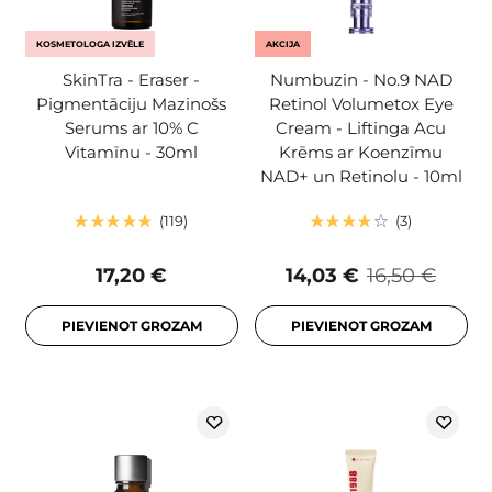
KOSMETOLOGA IZVĒLE
AKCIJA
SkinTra - Eraser -
Numbuzin - No.9 NAD
Pigmentāciju Mazinošs
Retinol Volumetox Eye
Serums ar 10% C
Cream - Liftinga Acu
Vitamīnu - 30ml
Krēms ar Koenzīmu
NAD+ un Retinolu - 10ml
119
3
17,20 €
14,03 €
16,50 €
PIEVIENOT GROZAM
PIEVIENOT GROZAM