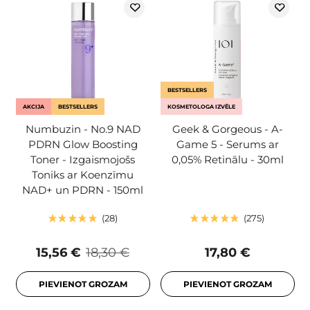
BESTSELLERS
AKCIJA
BESTSELLERS
KOSMETOLOGA IZVĒLE
Numbuzin - No.9 NAD
Geek & Gorgeous - A-
PDRN Glow Boosting
Game 5 - Serums ar
Toner - Izgaismojošs
0,05% Retinālu - 30ml
Toniks ar Koenzīmu
NAD+ un PDRN - 150ml
28
275
15,56 €
18,30 €
17,80 €
PIEVIENOT GROZAM
PIEVIENOT GROZAM