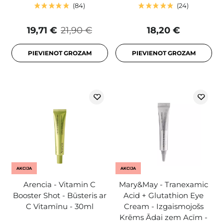
84
24
19,71 €
21,90 €
18,20 €
PIEVIENOT GROZAM
PIEVIENOT GROZAM
AKCIJA
AKCIJA
Arencia - Vitamin C
Mary&May - Tranexamic
Booster Shot - Būsteris ar
Acid + Glutathion Eye
C Vitamīnu - 30ml
Cream - Izgaismojošs
Krēms Ādai zem Acīm -