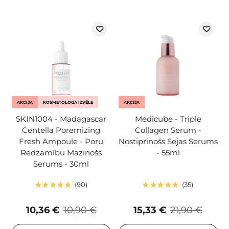
AKCIJA
KOSMETOLOGA IZVĒLE
AKCIJA
SKIN1004 - Madagascar
Medicube - Triple
Centella Poremizing
Collagen Serum -
Fresh Ampoule - Poru
Nostiprinošs Sejas Serums
Redzamību Mazinošs
- 55ml
Serums - 30ml
90
35
10,36 €
10,90 €
15,33 €
21,90 €