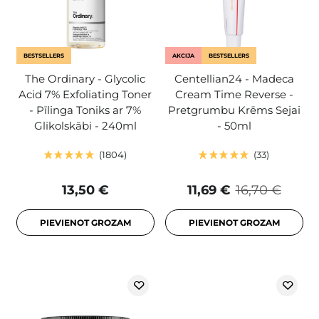
BESTSELLERS
AKCIJA
BESTSELLERS
The Ordinary - Glycolic
Centellian24 - Madeca
Acid 7% Exfoliating Toner
Cream Time Reverse -
- Pīlinga Toniks ar 7%
Pretgrumbu Krēms Sejai
Glikolskābi - 240ml
- 50ml
1804
33
13,50 €
11,69 €
16,70 €
PIEVIENOT GROZAM
PIEVIENOT GROZAM