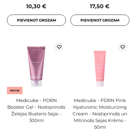
10,30 €
17,50 €
PIEVIENOT GROZAM
PIEVIENOT GROZAM
AKCIJA
Medicube - PDRN
Medicube - PDRN Pink
Booster Gel - Nostiprinošs
Hyaluronic Moisturizing
Želejas Busteris Sejai -
Cream - Nostiprinošs un
300ml
Mitrinošs Sejas Krēms -
50ml