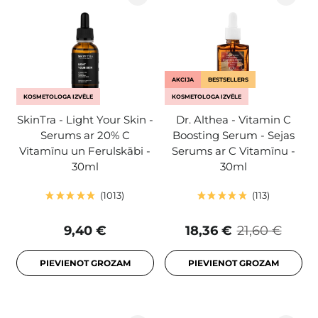
AKCIJA
BESTSELLERS
KOSMETOLOGA IZVĒLE
KOSMETOLOGA IZVĒLE
SkinTra - Light Your Skin -
Dr. Althea - Vitamin C
Serums ar 20% C
Boosting Serum - Sejas
Vitamīnu un Ferulskābi -
Serums ar C Vitamīnu -
30ml
30ml
1013
113
9,40 €
18,36 €
21,60 €
PIEVIENOT GROZAM
PIEVIENOT GROZAM