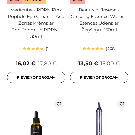
AKCIJA
BESTSELLERS
AKCIJA
Medicube - PDRN Pink
Beauty of Joseon -
Peptide Eye Cream - Acu
Ginseng Essence Water –
Zonas Krēms ar
Esences Ūdens ar
Peptīdiem un PDRN -
Žeņšeņu- 150ml
30ml
1
468
16,02 €
17,80 €
13,50 €
15,00 €
PIEVIENOT GROZAM
PIEVIENOT GROZAM