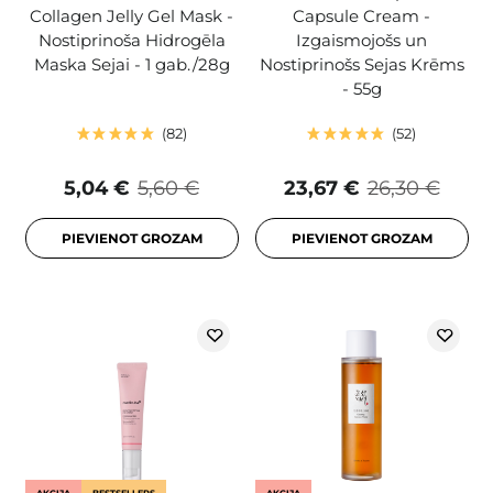
Collagen Jelly Gel Mask -
Capsule Cream -
Nostiprinoša Hidrogēla
Izgaismojošs un
Maska Sejai - 1 gab./28g
Nostiprinošs Sejas Krēms
- 55g
82
52
5,04 €
5,60 €
23,67 €
26,30 €
PIEVIENOT GROZAM
PIEVIENOT GROZAM