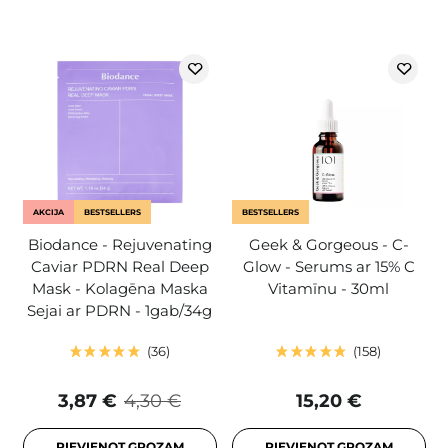
AKCIJA
BESTSELLERS
BESTSELLERS
Biodance - Rejuvenating
Geek & Gorgeous - C-
Caviar PDRN Real Deep
Glow - Serums ar 15% C
Mask - Kolagēna Maska
Vitamīnu - 30ml
Sejai ar PDRN - 1gab/34g
36
158
3,87 €
4,30 €
15,20 €
PIEVIENOT GROZAM
PIEVIENOT GROZAM