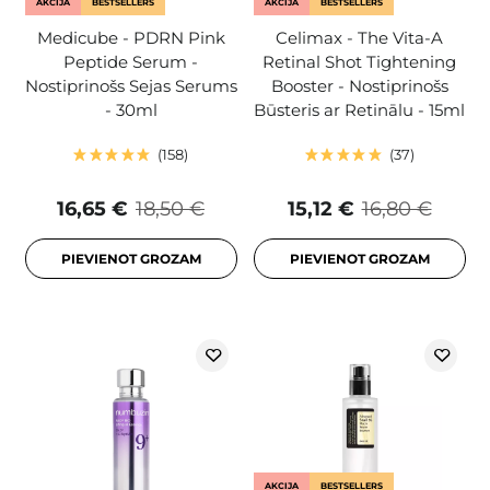
AKCIJA
BESTSELLERS
AKCIJA
BESTSELLERS
Medicube - PDRN Pink
Celimax - The Vita-A
Peptide Serum -
Retinal Shot Tightening
Nostiprinošs Sejas Serums
Booster - Nostiprinošs
- 30ml
Būsteris ar Retinālu - 15ml
158
37
16,65 €
18,50 €
15,12 €
16,80 €
PIEVIENOT GROZAM
PIEVIENOT GROZAM
AKCIJA
BESTSELLERS