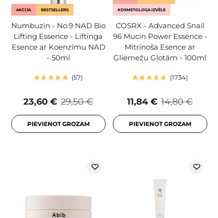
AKCIJA
BESTSELLERS
KOSMETOLOGA IZVĒLE
Numbuzin - No.9 NAD Bio
COSRX - Advanced Snail
Lifting Essence - Liftinga
96 Mucin Power Essence -
Esence ar Koenzīmu NAD
Mitrinoša Esence ar
- 50ml
Gliemežu Gļotām - 100ml
57
1734
23,60 €
29,50 €
11,84 €
14,80 €
PIEVIENOT GROZAM
PIEVIENOT GROZAM