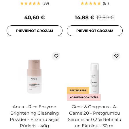
39
81
40,60 €
14,88 €
17,50 €
PIEVIENOT GROZAM
PIEVIENOT GROZAM
BESTSELLERS
KOSMETOLOGA IZVĒLE
Anua - Rice Enzyme
Geek & Gorgeous - A-
Brightening Cleansing
Game 20 - Pretgrumbu
Powder - Enzīmu Sejas
Serums ar 0,2 % Retinālu
Pūderis - 40g
un Ektoīnu - 30 ml