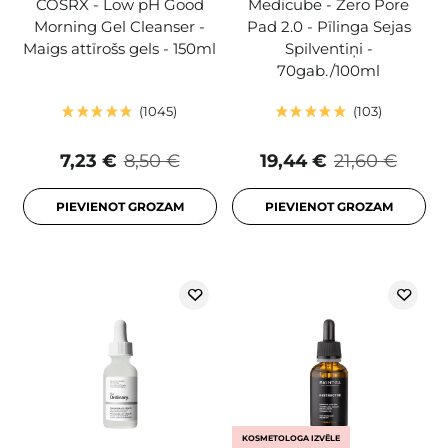
COSRX - Low pH Good
Medicube - Zero Pore
Morning Gel Cleanser -
Pad 2.0 - Pīlinga Sejas
Maigs attīrošs gels - 150ml
Spilventiņi -
70gab./100ml
1045
103
7,23 €
8,50 €
19,44 €
21,60 €
PIEVIENOT GROZAM
PIEVIENOT GROZAM
KOSMETOLOGA IZVĒLE