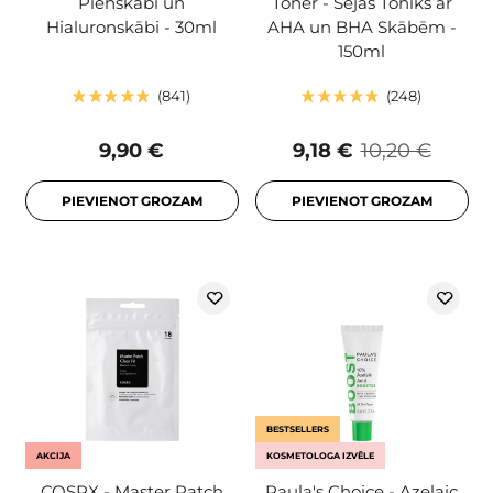
Pienskābi un
Toner - Sejas Toniks ar
Hialuronskābi - 30ml
AHA un BHA Skābēm -
150ml
841
248
9,90 €
9,18 €
10,20 €
PIEVIENOT GROZAM
PIEVIENOT GROZAM
BESTSELLERS
AKCIJA
KOSMETOLOGA IZVĒLE
COSRX - Master Patch
Paula's Choice - Azelaic