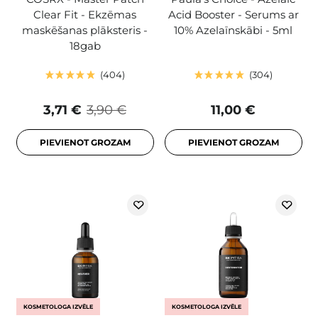
Clear Fit - Ekzēmas
Acid Booster - Serums ar
maskēšanas plāksteris -
10% Azelaīnskābi - 5ml
18gab
404
304
3,71 €
3,90 €
11,00 €
PIEVIENOT GROZAM
PIEVIENOT GROZAM
KOSMETOLOGA IZVĒLE
KOSMETOLOGA IZVĒLE