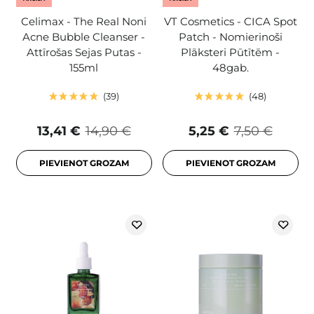
Celimax - The Real Noni
VT Cosmetics - CICA Spot
Acne Bubble Cleanser -
Patch - Nomierinoši
Attīrošas Sejas Putas -
Plāksteri Pūtītēm -
155ml
48gab.
39
48
13,41 €
14,90 €
5,25 €
7,50 €
PIEVIENOT GROZAM
PIEVIENOT GROZAM