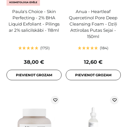
KOSMETOLOGA IZVĒLE
Paula's Choice - Skin
Anua - Heartleaf
Perfecting - 2% BHA
Quercetinol Pore Deep
Liquid Exfoliant - Pīlings
Cleansing Foam - Dziļi
ar 2% salicilskābi - 118ml
Attīrošas Putas Sejai -
150ml
1751
184
38,00 €
12,60 €
PIEVIENOT GROZAM
PIEVIENOT GROZAM