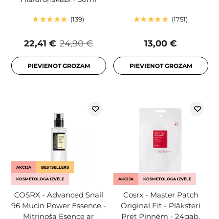
139
1751
22,41 €
24,90 €
13,00 €
PIEVIENOT GROZAM
PIEVIENOT GROZAM
AKCIJA
BESTSELLERS
KOSMETOLOGA IZVĒLE
AKCIJA
KOSMETOLOGA IZVĒLE
COSRX - Advanced Snail
Cosrx - Master Patch
96 Mucin Power Essence -
Original Fit - Plāksteri
Mitrinoša Esence ar
Pret Pinnēm - 24gab.