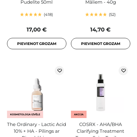
Pudelīte 50ml
Māliem - 40g
418
52
17,00 €
14,70 €
PIEVIENOT GROZAM
PIEVIENOT GROZAM
KOSMETOLOGA IZVĒLE
AKCIJA
The Ordinary - Lactic Acid
COSRX - AHA/BHA
10% + HA - Pīlings ar
Clarifying Treatment