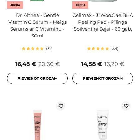
AKCIJA
AKCIJA
Dr. Althea - Gentle
Celimax - Ji.Woo.Gae BHA
Vitamin C Serum - Maigs
Peeling Pad - Pīlinga
Serums ar C Vitamīnu -
Spilventiņi Sejai - 60 gab.
30ml
32
39
16,48 €
20,60 €
14,58 €
16,20 €
PIEVIENOT GROZAM
PIEVIENOT GROZAM