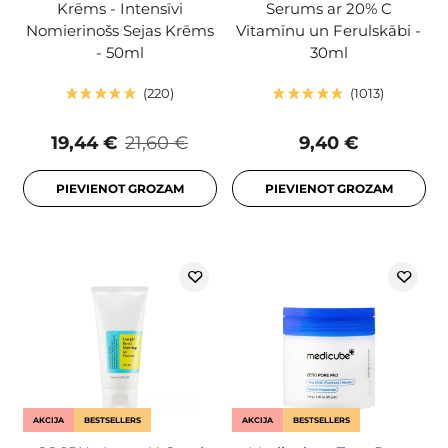
Krēms - Intensīvi
Serums ar 20% C
Nomierinošs Sejas Krēms
Vitamīnu un Ferulskābi -
- 50ml
30ml
220
1013
19,44 €
21,60 €
9,40 €
PIEVIENOT GROZAM
PIEVIENOT GROZAM
AKCIJA
BESTSELLERS
AKCIJA
BESTSELLERS