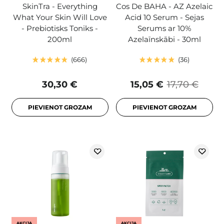
SkinTra - Everything
Cos De BAHA - AZ Azelaic
What Your Skin Will Love
Acid 10 Serum - Sejas
- Prebiotisks Toniks -
Serums ar 10%
200ml
Azelaīnskābi - 30ml
666
36
30,30 €
15,05 €
17,70 €
PIEVIENOT GROZAM
PIEVIENOT GROZAM
AKCIJA
AKCIJA