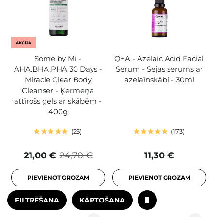
AKCIJA
Some by Mi -
Q+A - Azelaic Acid Facial
AHA.BHA.PHA 30 Days -
Serum - Sejas serums ar
Miracle Clear Body
azelaīnskābi - 30ml
Cleanser - Ķermeņa
attīrošs gels ar skābēm -
400g
25
173
21,00 €
24,70 €
11,30 €
PIEVIENOT GROZAM
PIEVIENOT GROZAM
FILTRĒŠANA
KĀRTOŠANA