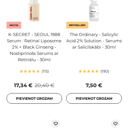
AKCIJA
BESTSELLERS
K-SECRET - SEOUL 1988
The Ordinary - Salicylic
Serum : Retinal Liposome
Acid 2% Solution - Serums
2% + Black Ginseng -
ar Salicilskābi - 30ml
Nostiprinošs Serums ar
Retinālu - 30ml
115
190
17,34 €
20,40 €
7,50 €
PIEVIENOT GROZAM
PIEVIENOT GROZAM