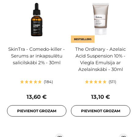
BESTSELLERS
SkinTra - Comedo-killer -
The Ordinary - Azelaic
Serums ar inkapsulētu
Acid Suspension 10% -
salicilskābi 2% - 30ml
Viegla Emulsija ar
Azelaīnskābi - 30ml
184
511
13,60 €
13,10 €
PIEVIENOT GROZAM
PIEVIENOT GROZAM