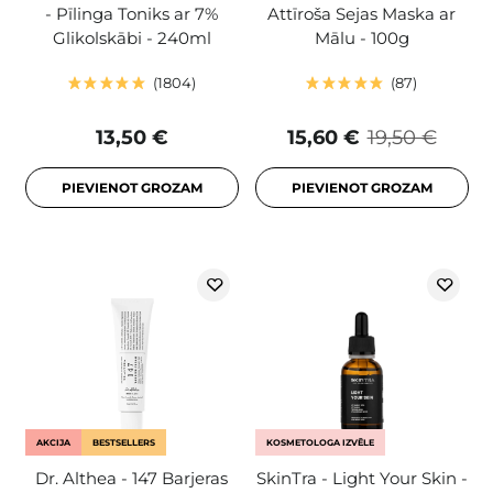
- Pīlinga Toniks ar 7%
Attīroša Sejas Maska ar
Glikolskābi - 240ml
Mālu - 100g
1804
87
13,50 €
15,60 €
19,50 €
PIEVIENOT GROZAM
PIEVIENOT GROZAM
AKCIJA
BESTSELLERS
KOSMETOLOGA IZVĒLE
Dr. Althea - 147 Barjeras
SkinTra - Light Your Skin -