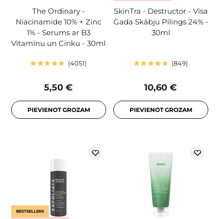
The Ordinary -
SkinTra - Destructor - Visa
Niacinamide 10% + Zinc
Gada Skābju Pīlings 24% -
1% - Serums ar B3
30ml
Vitamīnu un Cinku - 30ml
4051
849
5,50 €
10,60 €
PIEVIENOT GROZAM
PIEVIENOT GROZAM
BESTSELLERS