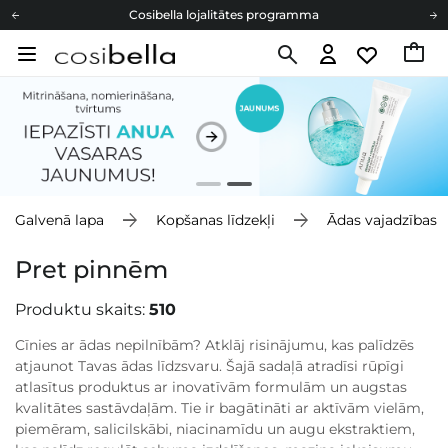
Bezmaskas piegāde no 49,00 €
Dāvanu Kartes
Cosibella lojalitātes programma
Bezmaskas piegāde no 49,00 €
Dāvanu Kartes
Galvenā lapa
Kopšanas līdzekļi
Ādas vajadzības
Pret pinnēm
Produktu skaits:
510
Cīnies ar ādas nepilnībām? Atklāj risinājumu, kas palīdzēs
atjaunot Tavas ādas līdzsvaru. Šajā sadaļā atradīsi rūpīgi
atlasītus produktus ar inovatīvām formulām un augstas
kvalitātes sastāvdaļām. Tie ir bagātināti ar aktīvām vielām,
piemēram, salicilskābi, niacinamīdu un augu ekstraktiem,