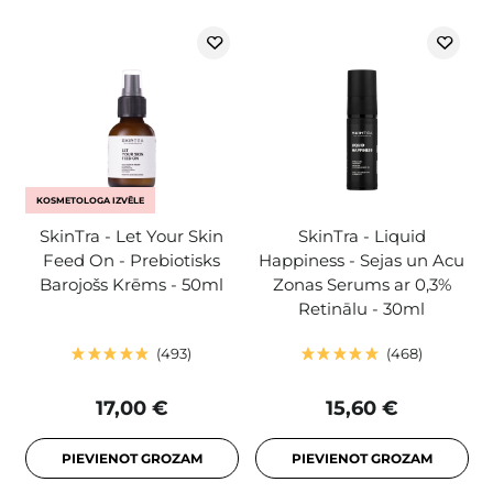
KOSMETOLOGA IZVĒLE
SkinTra - Let Your Skin
SkinTra - Liquid
Feed On - Prebiotisks
Happiness - Sejas un Acu
Barojošs Krēms - 50ml
Zonas Serums ar 0,3%
Retinālu - 30ml
493
468
17,00 €
15,60 €
PIEVIENOT GROZAM
PIEVIENOT GROZAM