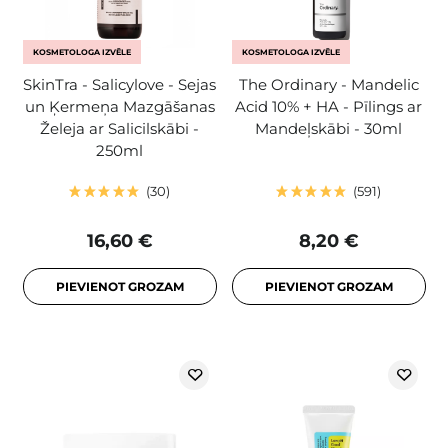
KOSMETOLOGA IZVĒLE
KOSMETOLOGA IZVĒLE
SkinTra - Salicylove - Sejas
The Ordinary - Mandelic
un Ķermeņa Mazgāšanas
Acid 10% + HA - Pīlings ar
Želeja ar Salicilskābi -
Mandeļskābi - 30ml
250ml
30
591
16,60 €
8,20 €
PIEVIENOT GROZAM
PIEVIENOT GROZAM