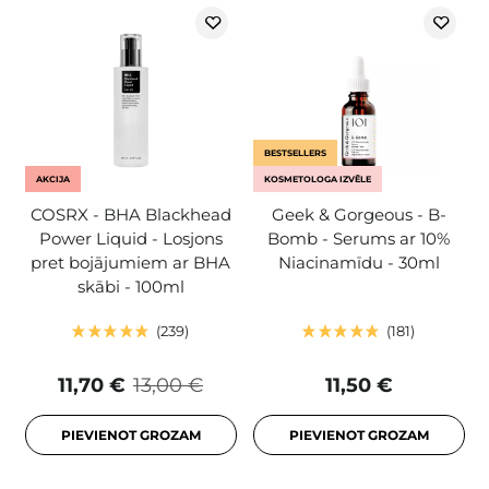
BESTSELLERS
AKCIJA
KOSMETOLOGA IZVĒLE
COSRX - BHA Blackhead
Geek & Gorgeous - B-
Power Liquid - Losjons
Bomb - Serums ar 10%
pret bojājumiem ar BHA
Niacinamīdu - 30ml
skābi - 100ml
239
181
11,70 €
13,00 €
11,50 €
PIEVIENOT GROZAM
PIEVIENOT GROZAM