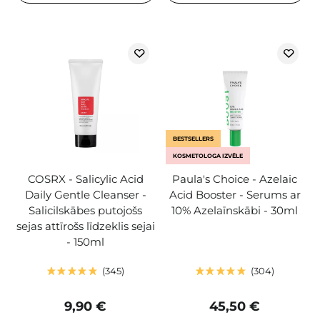
BESTSELLERS
KOSMETOLOGA IZVĒLE
COSRX - Salicylic Acid
Paula's Choice - Azelaic
Daily Gentle Cleanser -
Acid Booster - Serums ar
Salicilskābes putojošs
10% Azelaīnskābi - 30ml
sejas attīrošs līdzeklis sejai
- 150ml
345
304
9,90 €
45,50 €