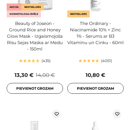
AKCIJA
BESTSELLERS
KOSMETOLOGA IZVĒLE
BESTSELLERS
Beauty of Joseon -
The Ordinary -
Ground Rice and Honey
Niacinamide 10% + Zinc
Glow Mask - Izgaismojoša
1% - Serums ar B3
Rīsu Sejas Maska ar Medu
Vitamīnu un Cinku - 60ml
- 150ml
435
4051
13,30 €
14,00 €
10,80 €
PIEVIENOT GROZAM
PIEVIENOT GROZAM