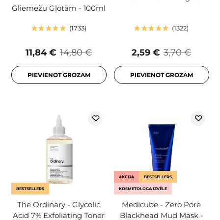
Gliemežu Gļotām - 100ml
1733
1322
11,84 €
14,80 €
2,59 €
3,70 €
PIEVIENOT GROZAM
PIEVIENOT GROZAM
AKCIJA
BESTSELLERS
BESTSELLERS
KOSMETOLOGA IZVĒLE
The Ordinary - Glycolic
Medicube - Zero Pore
Acid 7% Exfoliating Toner
Blackhead Mud Mask -