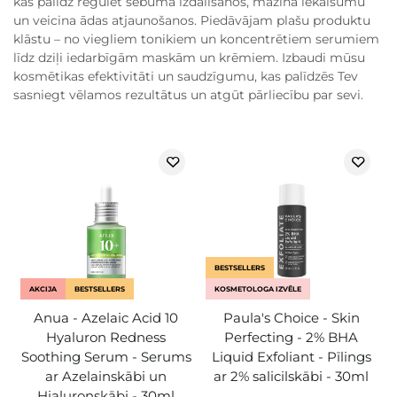
kas palīdz regulēt sebuma izdalīšanos, mazina iekaisumu
un veicina ādas atjaunošanos. Piedāvājam plašu produktu
klāstu – no viegliem tonikiem un koncentrētiem serumiem
līdz dziļi iedarbīgām maskām un krēmiem. Izbaudi mūsu
kosmētikas efektivitāti un saudzīgumu, kas palīdzēs Tev
sasniegt vēlamos rezultātus un atgūt pārliecību par sevi.
BESTSELLERS
AKCIJA
BESTSELLERS
KOSMETOLOGA IZVĒLE
Anua - Azelaic Acid 10
Paula's Choice - Skin
Hyaluron Redness
Perfecting - 2% BHA
Soothing Serum - Serums
Liquid Exfoliant - Pīlings
ar Azelainskābi un
ar 2% salicilskābi - 30ml
Hialuronskābi - 30ml