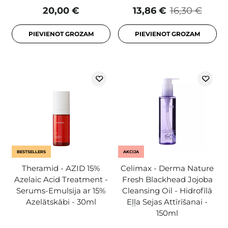
20,00 €
13,86 €
16,30 €
PIEVIENOT GROZAM
PIEVIENOT GROZAM
BESTSELLERS
AKCIJA
Theramid - AZID 15%
Celimax - Derma Nature
Azelaic Acid Treatment -
Fresh Blackhead Jojoba
Serums-Emulsija ar 15%
Cleansing Oil - Hidrofīlā
Azelātskābi - 30ml
Eļļa Sejas Attīrīšanai -
150ml