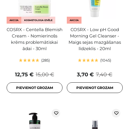
AKCIJA
KOSMETOLOGA IZVĒLE
AKCIJA
COSRX - Centella Blemish
COSRX - Low pH Good
Cream - Nomierinošs
Morning Gel Cleanser -
krēms problemātiskai
Maigs sejas mazgāšanas
ādai - 30ml
līdzeklis - 20ml
285
1045
12,75 €
15,00 €
3,70 €
7,40 €
PIEVIENOT GROZAM
PIEVIENOT GROZAM