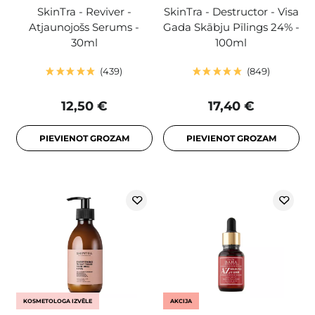
SkinTra - Reviver -
SkinTra - Destructor - Visa
Atjaunojošs Serums -
Gada Skābju Pīlings 24% -
30ml
100ml
439
849
12,50 €
17,40 €
PIEVIENOT GROZAM
PIEVIENOT GROZAM
KOSMETOLOGA IZVĒLE
AKCIJA