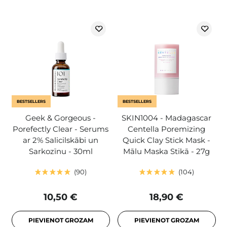
BESTSELLERS
BESTSELLERS
Geek & Gorgeous -
SKIN1004 - Madagascar
Porefectly Clear - Serums
Centella Poremizing
ar 2% Salicilskābi un
Quick Clay Stick Mask -
Sarkozīnu - 30ml
Mālu Maska Stikā - 27g
90
104
10,50 €
18,90 €
PIEVIENOT GROZAM
PIEVIENOT GROZAM