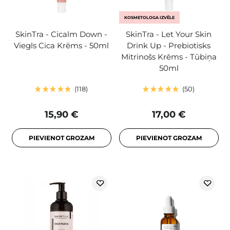
KOSMETOLOGA IZVĒLE
SkinTra - Cicalm Down -
SkinTra - Let Your Skin
Viegls Cica Krēms - 50ml
Drink Up - Prebiotisks
Mitrinošs Krēms - Tūbiņa
50ml
118
50
15,90 €
17,00 €
PIEVIENOT GROZAM
PIEVIENOT GROZAM