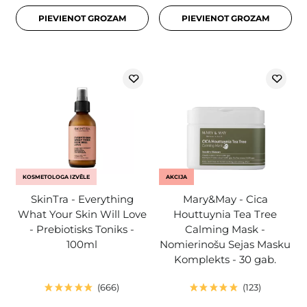
PIEVIENOT GROZAM
PIEVIENOT GROZAM
KOSMETOLOGA IZVĒLE
AKCIJA
SkinTra - Everything
Mary&May - Cica
What Your Skin Will Love
Houttuynia Tea Tree
- Prebiotisks Toniks -
Calming Mask -
100ml
Nomierinošu Sejas Masku
Komplekts - 30 gab.
666
123