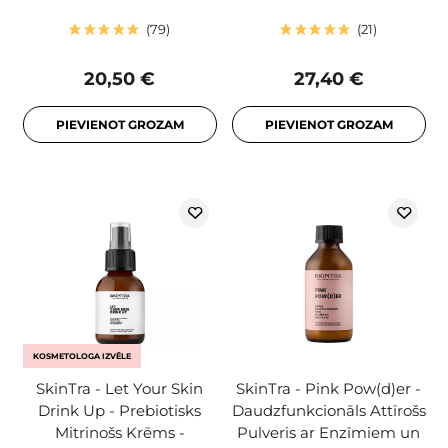
79
21
20,50 €
27,40 €
PIEVIENOT GROZAM
PIEVIENOT GROZAM
KOSMETOLOGA IZVĒLE
SkinTra - Let Your Skin
SkinTra - Pink Pow(d)er -
Drink Up - Prebiotisks
Daudzfunkcionāls Attīrošs
Mitrinošs Krēms -
Pulveris ar Enzīmiem un