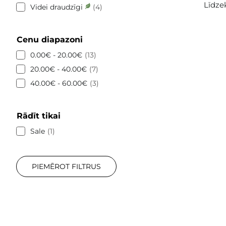
Līdze
Videi draudzīgi
4
Cenu diapazoni
0.00€ - 20.00€
13
20.00€ - 40.00€
7
40.00€ - 60.00€
3
Rādīt tikai
Sale
1
PIEMĒROT FILTRUS