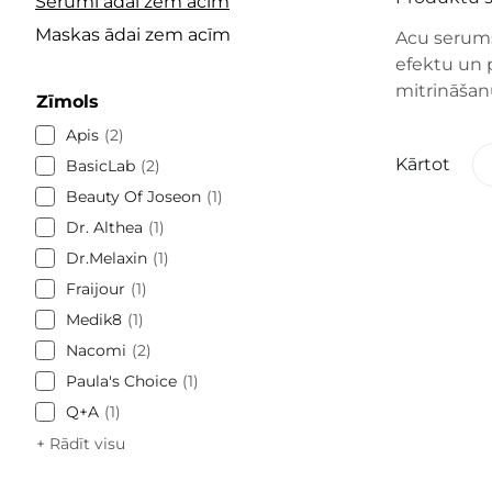
Serumi ādai zem acīm
Maskas ādai zem acīm
Acu serums
efektu un 
mitrināšanu
Zīmols
Apis
2
Kārtot
BasicLab
2
Beauty Of Joseon
1
Dr. Althea
1
Dr.Melaxin
1
Fraijour
1
Medik8
1
Nacomi
2
Paula's Choice
1
Q+A
1
+ Rādīt visu