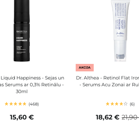
AKCIJA
 Liquid Happiness - Sejas un
Dr. Althea - Retinol Flat Iro
s Serums ar 0,3% Retinālu -
- Serums Acu Zonai ar Rull
30ml
468
6
15,60 €
18,62 €
21,90