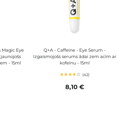
s Magic Eye
Q+A - Caffeine - Eye Serum -
tjaunojošs
Izgaismojošs serums ādai zem acīm ar
em - 15ml
kofeīnu - 15ml
42
8,10 €