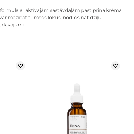
ā formula ar aktīvajām sastāvdaļām pastiprina krēma
var mazināt tumšos lokus, nodrošināt dziļu
piedāvājumā!