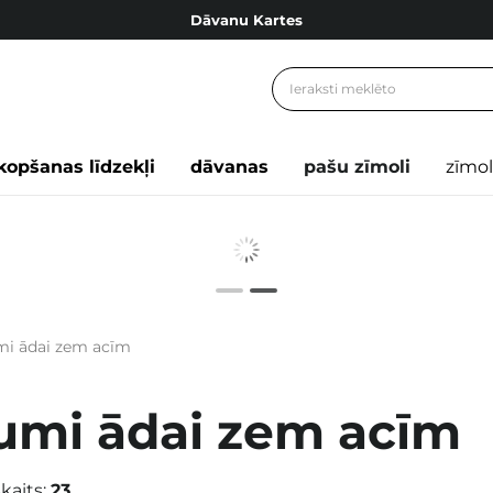
Dāvanu Kartes
Cosibella lojalitātes programma
Bezmaskas piegāde no 49,00 €
Dāvanu Kartes
kopšanas līdzekļi
dāvanas
pašu zīmoli
zīmol
mi ādai zem acīm
umi ādai zem acīm
kaits:
23