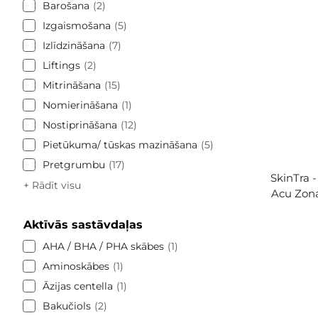
Barošana
2
Izgaismošana
5
Izlīdzināšana
7
Liftings
2
Mitrināšana
15
Nomierināšana
1
Nostiprināšana
12
Pietūkuma/ tūskas mazināšana
5
Pretgrumbu
17
SkinTra -
+ Rādīt visu
Acu Zona
Aktīvās sastāvdaļas
AHA / BHA / PHA skābes
1
Aminoskābes
1
Āzijas centella
1
Bakučiols
2