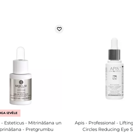
GA IZVĒLE
- Esteticus - Mitrināšana un
Apis - Professional - Lifti
iprināšana - Pretgrumbu
Circles Reducing Eye 