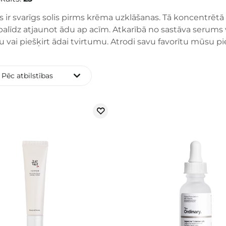
 ir svarīgs solis pirms krēma uzklāšanas. Tā koncentrēt
palīdz atjaunot ādu ap acīm. Atkarībā no sastāva serums 
 vai piešķirt ādai tvirtumu. Atrodi savu favorītu mūsu 
Pēc atbilstības