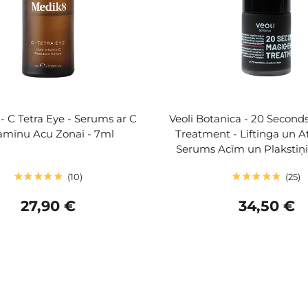
- C Tetra Eye - Serums ar C
Veoli Botanica - 20 Second
amīnu Acu Zonai - 7ml
Treatment - Liftinga un A
Serums Acīm un Plakstiņi
10
25
27,90 €
34,50 €