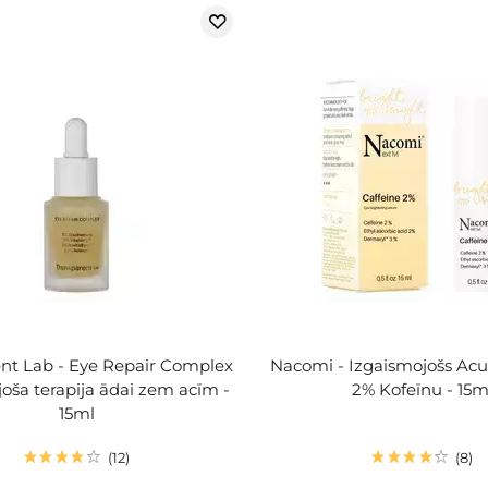
nt Lab - Eye Repair Complex
Nacomi - Izgaismojošs Acu
joša terapija ādai zem acīm -
2% Kofeīnu - 15m
15ml
12
8