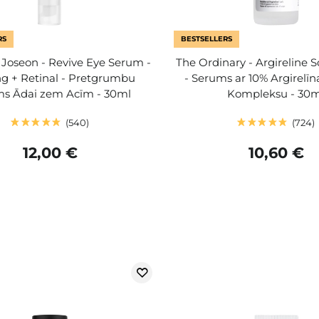
RS
BESTSELLERS
 Joseon - Revive Eye Serum -
The Ordinary - Argireline S
g + Retinal - Pretgrumbu
- Serums ar 10% Argirelī
s Ādai zem Acīm - 30ml
Kompleksu - 30m
540
724
12,00 €
10,60 €