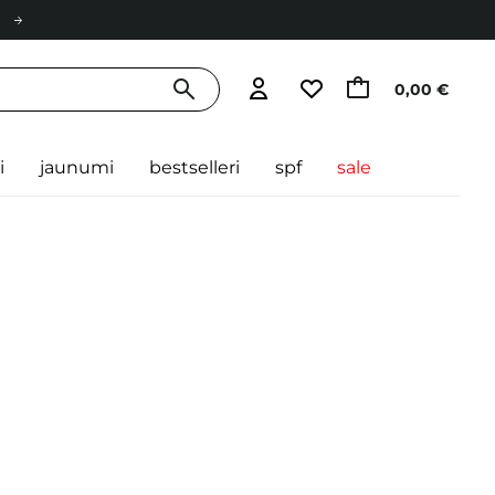
0,00 €
i
jaunumi
bestselleri
spf
sale