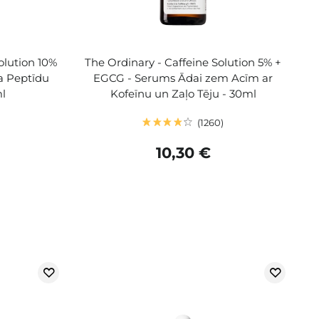
olution 10%
The Ordinary - Caffeine Solution 5% +
na Peptīdu
EGCG - Serums Ādai zem Acīm ar
l
Kofeīnu un Zaļo Tēju - 30ml
1260
10,30 €