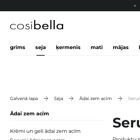
grims
seja
ķermenis
mati
mājas
Galvenā lapa
Seja
Ādai zem acīm
Seru
Ādai zem acīm
Ser
Krēmi un geli ādai zem acīm
Produktu s