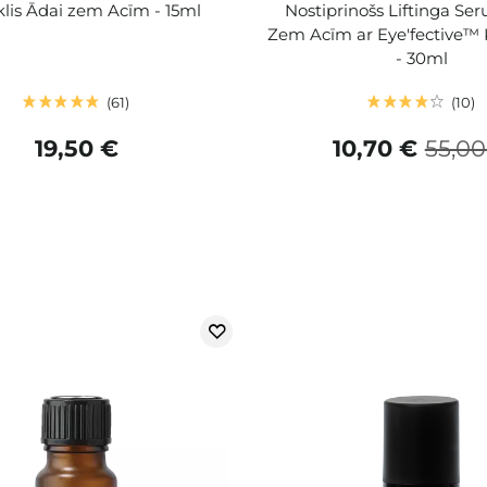
klis Ādai zem Acīm - 15ml
Nostiprinošs Liftinga Se
Zem Acīm ar Eye'fective™
- 30ml
61
10
19,50 €
10,70 €
55,00