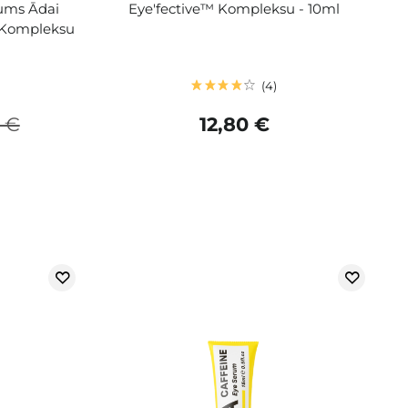
rums Ādai
Eye'fective™ Kompleksu - 10ml
 Kompleksu
4
 €
12,80 €