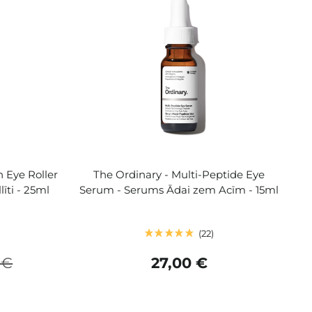
n Eye Roller
The Ordinary - Multi-Peptide Eye
īti - 25ml
Serum - Serums Ādai zem Acīm - 15ml
22
 €
27,00 €