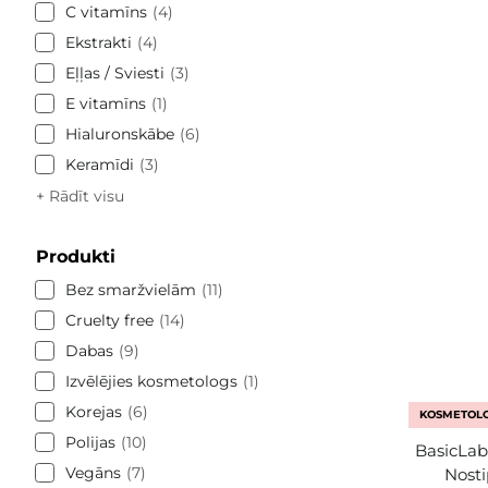
C vitamīns
4
Ekstrakti
4
Eļļas / Sviesti
3
E vitamīns
1
Hialuronskābe
6
Keramīdi
3
+ Rādīt visu
Produkti
Bez smaržvielām
11
Cruelty free
14
Dabas
9
Izvēlējies kosmetologs
1
Korejas
6
KOSMETOLO
Polijas
10
BasicLab 
Vegāns
7
Nost