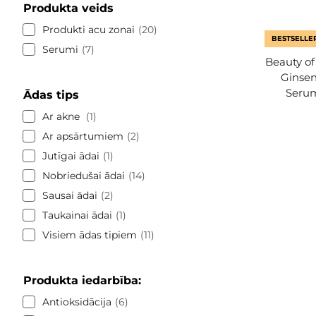
Produkta veids
Produkti acu zonai
20
BESTSELLE
Serumi
7
Beauty of
Ginsen
Serum
Ādas tips
Ar akne
1
Ar apsārtumiem
2
Jutīgai ādai
1
Nobriedušai ādai
14
Sausai ādai
2
Taukainai ādai
1
Visiem ādas tipiem
11
Produkta iedarbība:
Antioksidācija
6