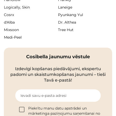
Logically, Skin
Laneige
Cosrx
Pyunkang Yul
d'Alba
Dr. Althea
Mixsoon
Tree Hut
Medi-Peel
Cosibella jaunumu vēstule
Izdevīgi kopšanas piedāvājumi, ekspertu
padomi un skaistumkopšanas jaunumi – tieši
Tavā e-pastā!
Ievadi savu e-pasta adresi
Piekrītu manu datu apstrādei un
mārketinga paziņojumu saņemšanai no