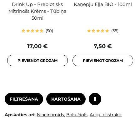
Drink Up - Prebiotisks
Kaņepju Eļļa BIO - 100ml
Mitrinošs Krēms - Tūbiņa
50ml
50
38
17,00 €
7,50 €
PIEVIENOT GROZAM
PIEVIENOT GROZAM
FILTRĒŠANA
KĀRTOŠANA
Apskaties arī:
Niacinamīds
,
Bakučiols
,
Augu ekstrakti