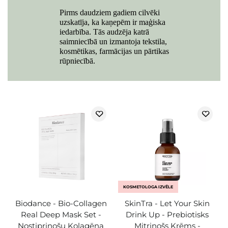
Pirms daudziem gadiem cilvēki
uzskatīja, ka kaņepēm ir maģiska
iedarbība. Tās audzēja katrā
saimniecībā un izmantoja tekstila,
kosmētikas, farmācijas un pārtikas
rūpniecībā.
KOSMETOLOGA IZVĒLE
Biodance - Bio-Collagen
SkinTra - Let Your Skin
Real Deep Mask Set -
Drink Up - Prebiotisks
Nostiprinošu Kolagēna
Mitrinošs Krēms -