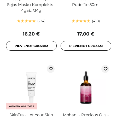
Sejas Masku Komplekts -
Pudelīte 50ml
4gab./34g
224
418
16,20 €
17,00 €
PIEVIENOT GROZAM
PIEVIENOT GROZAM
KOSMETOLOGA IZVĒLE
SkinTra - Let Your Skin
Mohani - Precious Oils -