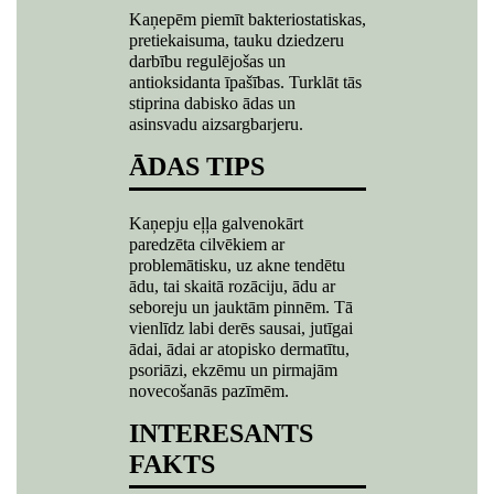
Kaņepēm piemīt bakteriostatiskas,
pretiekaisuma, tauku dziedzeru
darbību regulējošas un
antioksidanta īpašības. Turklāt tās
stiprina dabisko ādas un
asinsvadu aizsargbarjeru.
ĀDAS TIPS
Kaņepju eļļa galvenokārt
paredzēta cilvēkiem ar
problemātisku, uz akne tendētu
ādu, tai skaitā rozāciju, ādu ar
seboreju un jauktām pinnēm. Tā
vienlīdz labi derēs sausai, jutīgai
ādai, ādai ar atopisko dermatītu,
psoriāzi, ekzēmu un pirmajām
novecošanās pazīmēm.
INTERESANTS
FAKTS