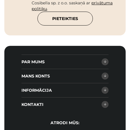
Cosibella sp. z o.o. saskaņā ar
privātuma
politiku
.
PIETEIKTIES
PAR MUMS
MANS KONTS
INFORMĀCIJA
KONTAKTI
ATRODI MŪS: