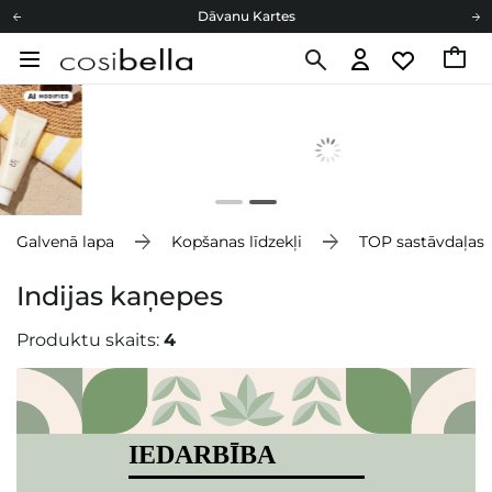
Dāvanu Kartes
Cosibella lojalitātes programma
Bezmaskas piegāde no 49,00 €
Dāvanu Kartes
Galvenā lapa
Kopšanas līdzekļi
TOP sastāvdaļas
Indijas kaņepes
Produktu skaits:
4
IEDARBĪBA