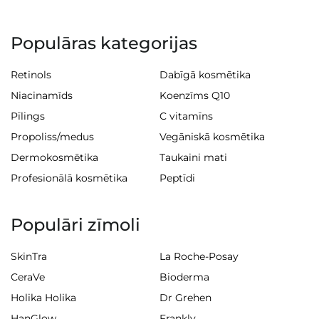
Populāras kategorijas
Retinols
Dabīgā kosmētika
Niacinamīds
Koenzīms Q10
Pīlings
C vitamīns
Propoliss/medus
Vegāniskā kosmētika
Dermokosmētika
Taukaini mati
Profesionālā kosmētika
Peptīdi
Populāri zīmoli
SkinTra
La Roche-Posay
CeraVe
Bioderma
Holika Holika
Dr Grehen
HanGlow
Frankly