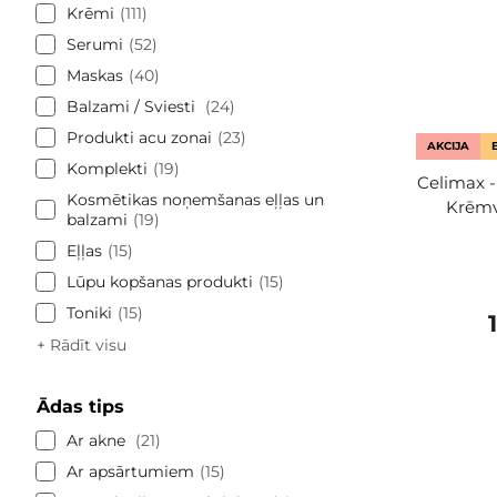
Krēmi
111
Serumi
52
Maskas
40
Balzami / Sviesti
24
Produkti acu zonai
23
AKCIJA
Komplekti
19
Celimax -
Kosmētikas noņemšanas eļļas un
Krēmv
balzami
19
Eļļas
15
Lūpu kopšanas produkti
15
Toniki
15
+ Rādīt visu
Ādas tips
Ar akne
21
Ar apsārtumiem
15