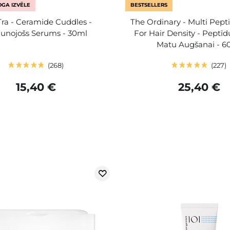
GA IZVĒLE
BESTSELLERS
Tra - Ceramide Cuddles -
The Ordinary - Multi Pep
aunojošs Serums - 30ml
For Hair Density - Peptī
Matu Augšanai - 6
268
227
15,40 €
25,40 €