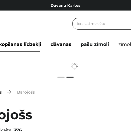
Dāvanu Kartes
Cosibella lojalitātes programma
Bezmaskas piegāde no 49,00 €
Dāvanu Kartes
kopšanas līdzekļi
dāvanas
pašu zīmoli
zīmol
s
Barojošs
ojošs
kaits:
376