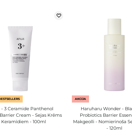
BESTSELLERS
AKCIJA
 - 3 Ceramide Panthenol
Haruharu Wonder - Bla
 Barrier Cream - Sejas Krēms
Probiotics Barrier Essenc
r Keramīdiem - 100ml
Makgeolli - Nomierinoša S
- 120ml