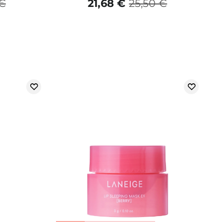
 €
21,68 €
25,50 €