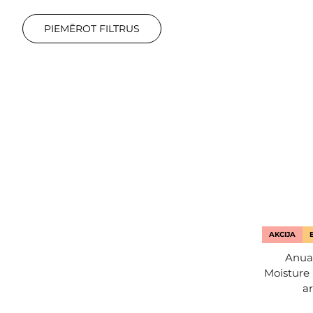
PIEMĒROT FILTRUS
AKCIJA
Anua
Moisture
a