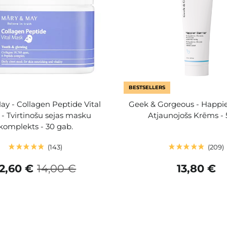
BESTSELLERS
y - Collagen Peptide Vital
Geek & Gorgeous - Happier
- Tvirtinošu sejas masku
Atjaunojošs Krēms -
komplekts - 30 gab.
143
209
12,60 €
14,00 €
13,80 €