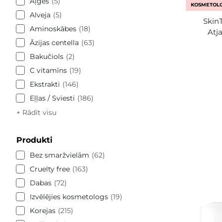
Aļģes
5
KOSMETOLO
Alveja
5
Skin
Aminoskābes
18
Atj
Āzijas centella
63
Bakučiols
2
C vitamīns
19
Ekstrakti
146
Eļļas / Sviesti
186
+ Rādīt visu
Produkti
Bez smaržvielām
62
Cruelty free
163
Dabas
72
Izvēlējies kosmetologs
19
Korejas
215