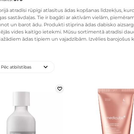
rijā atradīsi rūpīgi atlasītus ādas kopšanas līdzekļus, 
gas sastāvdaļas. Tie ir bagāti ar aktīvām vielām, piemēr
unot un barot ādu. Produkti stiprina ādas dabisko aizsargb
ējās vides kaitīgo ietekmi. Mūsu sortimentā atradīsi da
dažādiem ādas tipiem un vajadzībām. Izvēlies barojošus k
Pēc atbilstības