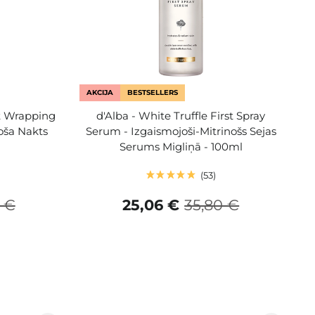
AKCIJA
BESTSELLERS
t Wrapping
d'Alba - White Truffle First Spray
noša Nakts
Serum - Izgaismojoši-Mitrinošs Sejas
Serums Migliņā - 100ml
53
 €
25,06 €
35,80 €