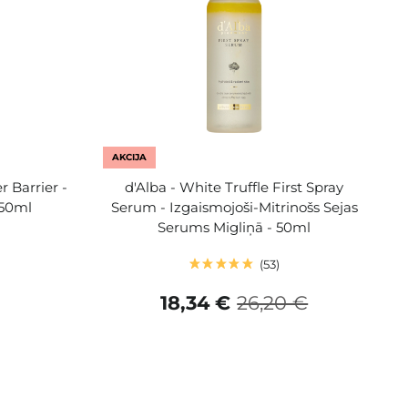
AKCIJA
 Barrier -
d'Alba - White Truffle First Spray
 50ml
Serum - Izgaismojoši-Mitrinošs Sejas
Serums Migliņā - 50ml
53
18,34 €
26,20 €