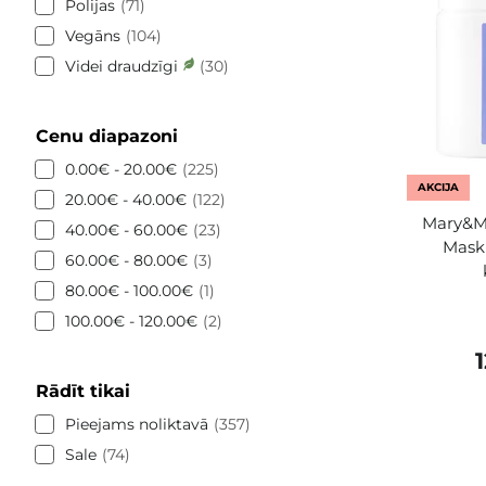
Polijas
71
Vegāns
104
Videi draudzīgi
30
Cenu diapazoni
0.00€ - 20.00€
225
AKCIJA
20.00€ - 40.00€
122
Mary&Ma
40.00€ - 60.00€
23
Mask 
60.00€ - 80.00€
3
80.00€ - 100.00€
1
100.00€ - 120.00€
2
Rādīt tikai
Pieejams noliktavā
357
Sale
74