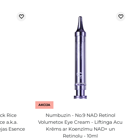
AKCIJA
ck Rice
Numbuzin - No.9 NAD Retinol
e a.k.a.
Volumetox Eye Cream - Liftinga Acu
ejas Esence
Krēms ar Koenzīmu NAD+ un
Retinolu - 10ml