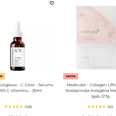
RS
AKCIJA
Gorgeous - C-Glow - Serums
Medicube - Collagen Lift
 15% C Vitamīnu - 30ml
Nostiprinoša Kolagēna Mas
1gab./27g
158
52