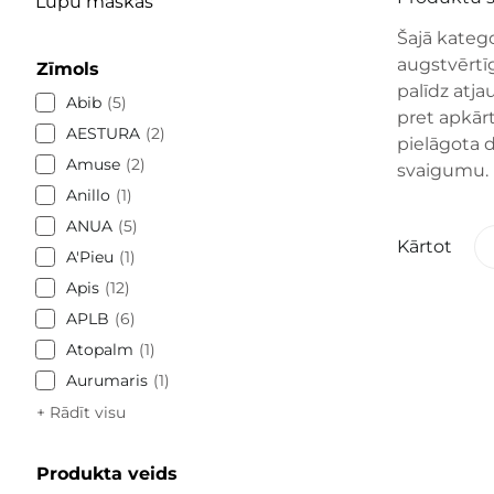
Lūpu maskas
Šajā katego
augstvērtī
Zīmols
palīdz atja
Abib
5
pret apkārt
AESTURA
2
pielāgota 
Amuse
2
svaigumu.
Anillo
1
ANUA
5
Kārtot
A'Pieu
1
Apis
12
APLB
6
Atopalm
1
Aurumaris
1
+ Rādīt visu
Produkta veids