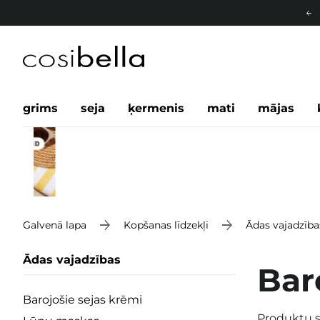
grims
seja
ķermenis
mati
mājas
Galvenā lapa
Kopšanas līdzekļi
Ādas vajadzība
Ādas vajadzības
Bar
Barojošie sejas krēmi
Produktu s