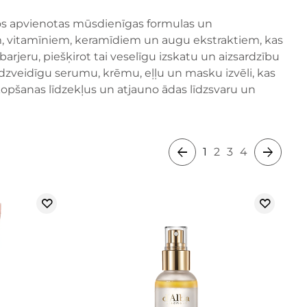
kuros apvienotas mūsdienīgas formulas un
am, vitamīniem, keramīdiem un augu ekstraktiem, kas
arjeru, piešķirot tai veselīgu izskatu un aizsardzību
udzveidīgu serumu, krēmu, eļļu un masku izvēli, kas
opšanas līdzekļus un atjauno ādas līdzsvaru un
1
2
3
4