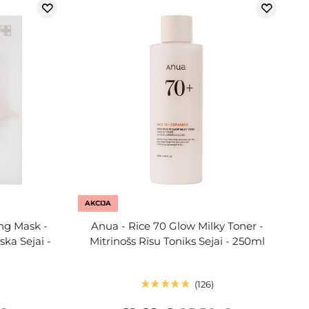
AKCIJA
ing Mask -
Anua - Rice 70 Glow Milky Toner -
ka Sejai -
Mitrinošs Rīsu Toniks Sejai - 250ml
126