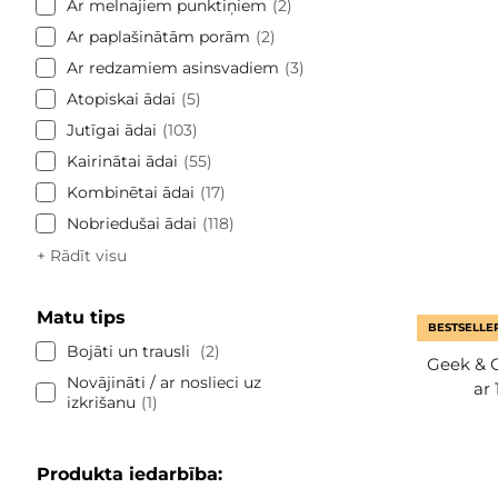
Ar melnajiem punktiņiem
2
Ar paplašinātām porām
2
Ar redzamiem asinsvadiem
3
Atopiskai ādai
5
Jutīgai ādai
103
Kairinātai ādai
55
Kombinētai ādai
17
Nobriedušai ādai
118
+ Rādīt visu
Matu tips
BESTSELLE
Bojāti un trausli
2
Geek & 
Novājināti / ar noslieci uz
ar
izkrišanu
1
Produkta iedarbība: