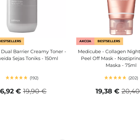
BESTSELLERS
AKCIJA
BESTSELLERS
 Dual Barrier Creamy Toner -
Medicube - Collagen Nigh
eida Sejas Toniks - 150ml
Peel Off Mask - Nostipri
Maska - 75ml
192
202
16,92 €
19,90 €
19,38 €
20,40