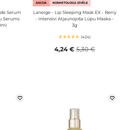
AKCIJA
KOSMETOLOGA IZVĒLE
tide Serum
Laneige - Lip Sleeping Mask EX - Berry
du Serums
- Intensīvi Atjaunojoša Lūpu Maska -
0ml
3g
424
4,24 €
5,30 €