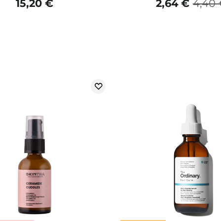
15,20 €
2,64 €
4,40