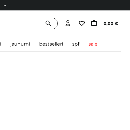
0,00 €
i
jaunumi
bestselleri
spf
sale