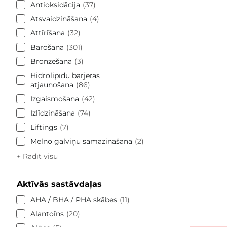
Antioksidācija
37
Atsvaidzināšana
4
Attīrīšana
32
Barošana
301
Bronzēšana
3
Hidrolipīdu barjeras
atjaunošana
86
Izgaismošana
42
Izlīdzināšana
74
Liftings
7
Melno galviņu samazināšana
2
+ Rādīt visu
Aktīvās sastāvdaļas
AHA / BHA / PHA skābes
11
Alantoīns
20