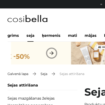
grims
seja
ķermenis
mati
mājas
Galvenā lapa
Seja
Sejas attīrīšana
Sejas attīrīšana
Seja
Sejas mazgāšanas želejas
Produktu s