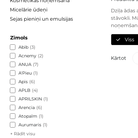
Kosmētikas noņemšana
Micelārie ūdeņi
Dziļa ādas 
stāvokli. M
Sejas pieniņi un emulsijas
noņemšanai
Zīmols
Viss
Abib
3
Acnemy
2
Kārtot
ANUA
7
A'Pieu
1
Apis
6
APLB
4
APRILSKIN
1
Arencia
6
Atopalm
1
Aurumaris
1
+ Rādīt visu