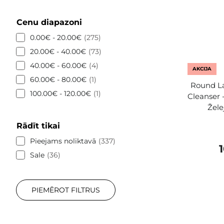
Cenu diapazoni
0.00€ - 20.00€
275
20.00€ - 40.00€
73
40.00€ - 60.00€
4
AKCIJA
60.00€ - 80.00€
1
Round La
100.00€ - 120.00€
1
Cleanser 
Žele
Rādīt tikai
Pieejams noliktavā
337
Sale
36
PIEMĒROT FILTRUS