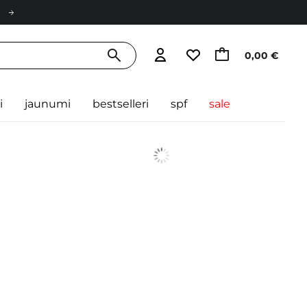
0,00 €
i
jaunumi
bestselleri
spf
sale