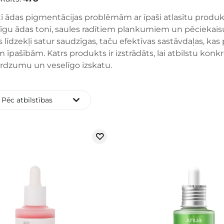
tī ādas pigmentācijas problēmām ar īpaši atlasītu produktu 
gu ādas toni, saules radītiem plankumiem un pēciekaisu
līdzekļi satur saudzīgas, taču efektīvas sastāvdaļas, k
m īpašībām. Katrs produkts ir izstrādāts, lai atbilstu kon
rdzumu un veselīgo izskatu.
Pēc atbilstības