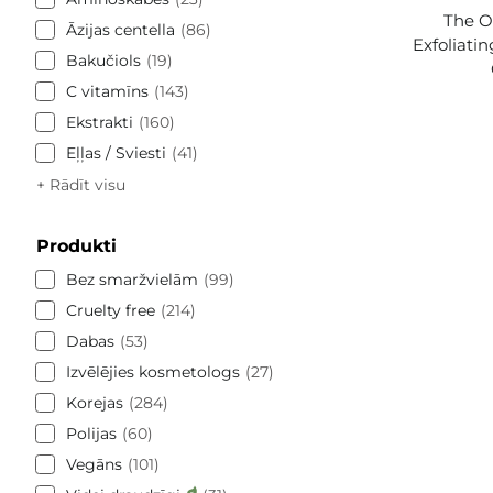
The Or
Āzijas centella
86
Exfoliatin
Bakučiols
19
C vitamīns
143
Ekstrakti
160
Eļļas / Sviesti
41
+ Rādīt visu
Produkti
Bez smaržvielām
99
Cruelty free
214
Dabas
53
Izvēlējies kosmetologs
27
Korejas
284
Polijas
60
Vegāns
101