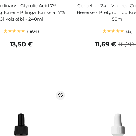
dinary - Glycolic Acid 7%
Centellian24 - Madeca C
g Toner - Pīlinga Toniks ar 7%
Reverse - Pretgrumbu Krē
Glikolskābi - 240ml
50ml
1804
33
13,50 €
11,69 €
16,70