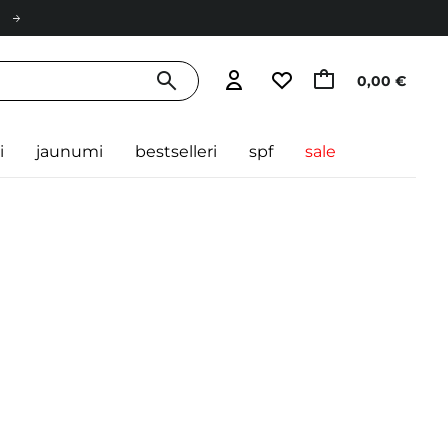
0,00 €
i
jaunumi
bestselleri
spf
sale