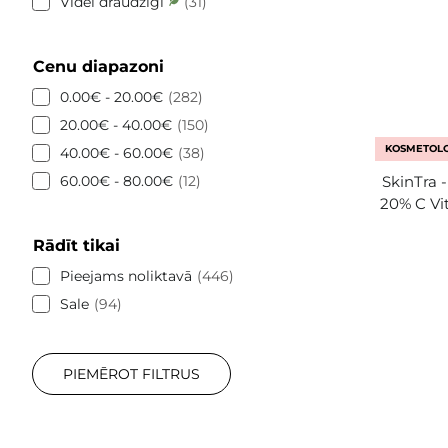
Videi draudzīgi
31
Cenu diapazoni
0.00€ - 20.00€
282
20.00€ - 40.00€
150
KOSMETOLO
40.00€ - 60.00€
38
60.00€ - 80.00€
12
SkinTra 
20% C Vi
Rādīt tikai
Pieejams noliktavā
446
Sale
94
PIEMĒROT FILTRUS