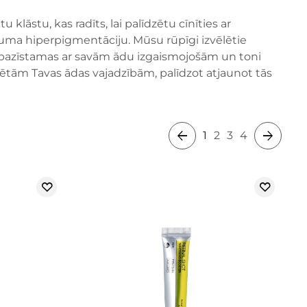
klāstu, kas radīts, lai palīdzētu cīnīties ar
ma hiperpigmentāciju. Mūsu rūpīgi izvēlētie
as pazīstamas ar savām ādu izgaismojošām un toni
krētām Tavas ādas vajadzībām, palīdzot atjaunot tās
1
2
3
4