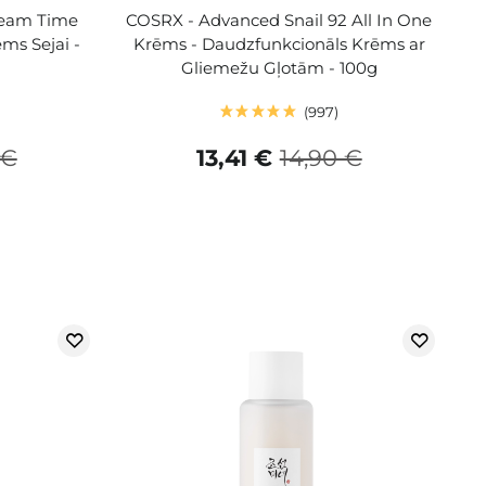
ream Time
COSRX - Advanced Snail 92 All In One
ms Sejai -
Krēms - Daudzfunkcionāls Krēms ar
Gliemežu Gļotām - 100g
997
 €
13,41 €
14,90 €