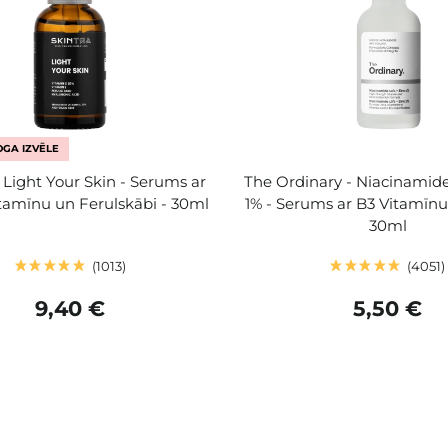
GA IZVĒLE
- Light Your Skin - Serums ar
The Ordinary - Niacinamide
tamīnu un Ferulskābi - 30ml
1% - Serums ar B3 Vitamīnu
30ml
1013
4051
9,40 €
5,50 €