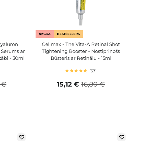
AKCIJA
BESTSELLERS
Hyaluron
Celimax - The Vita-A Retinal Shot
 Serums ar
Tightening Booster - Nostiprinošs
kābi - 30ml
Būsteris ar Retinālu - 15ml
37
 €
15,12 €
16,80 €