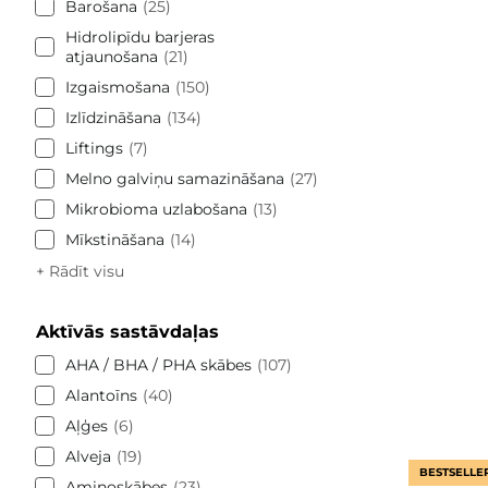
Barošana
25
Hidrolipīdu barjeras
atjaunošana
21
Izgaismošana
150
Izlīdzināšana
134
Liftings
7
Melno galviņu samazināšana
27
Mikrobioma uzlabošana
13
Mīkstināšana
14
+ Rādīt visu
Aktīvās sastāvdaļas
AHA / BHA / PHA skābes
107
Alantoīns
40
Aļģes
6
Alveja
19
BESTSELLE
Aminoskābes
23