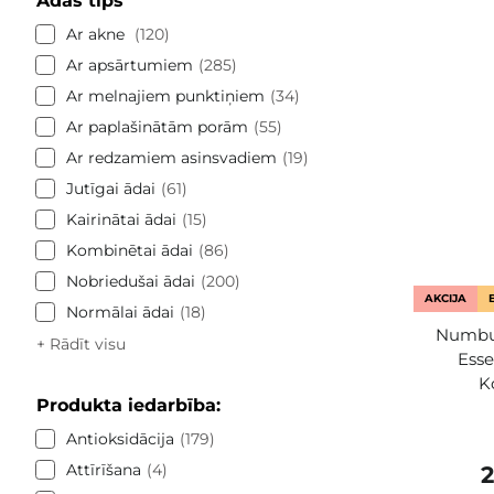
Ādas tips
Ar akne
120
Ar apsārtumiem
285
Ar melnajiem punktiņiem
34
Ar paplašinātām porām
55
Ar redzamiem asinsvadiem
19
Jutīgai ādai
61
Kairinātai ādai
15
Kombinētai ādai
86
Nobriedušai ādai
200
AKCIJA
Normālai ādai
18
Numbuz
+ Rādīt visu
Esse
K
Produkta iedarbība:
Antioksidācija
179
Attīrīšana
4
2