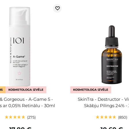
RS
KOSMETOLOGA IZVĒLE
KOSMETOLOGA IZVĒLE
& Gorgeous - A-Game 5 -
SkinTra - Destructor - V
 ar 0,05% Retinālu - 30ml
Skābju Pīlings 24% -
275
850