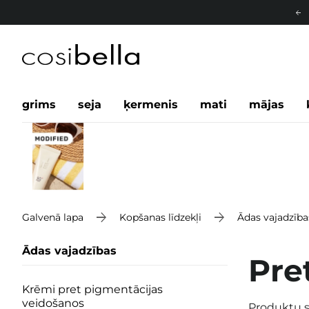
grims
seja
ķermenis
mati
mājas
Galvenā lapa
Kopšanas līdzekļi
Ādas vajadzība
Ādas vajadzības
Pre
Krēmi pret pigmentācijas
veidošanos
Produktu s