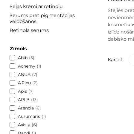
Sejas krēmi ar retinolu
Stājies pre
Serums pret pigmentācijas
nevienmērī
veidošanos
kosmētikas 
Retinola serums
izlīdzinošā
dabisko mi
Zīmols
Abib
5
Kārtot
Acnemy
1
ANUA
7
A'Pieu
2
Apis
7
APLB
13
Arencia
6
Aurumaris
1
Axis-y
6
Bandi
1