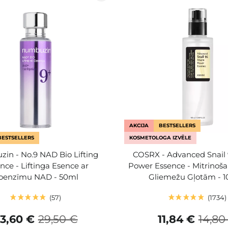
AKCIJA
BESTSELLERS
BESTSELLERS
KOSMETOLOGA IZVĒLE
in - No.9 NAD Bio Lifting
COSRX - Advanced Snail
nce - Liftinga Esence ar
Power Essence - Mitrinoša
oenzīmu NAD - 50ml
Gliemežu Gļotām - 
57
1734
3,60 €
29,50 €
11,84 €
14,80