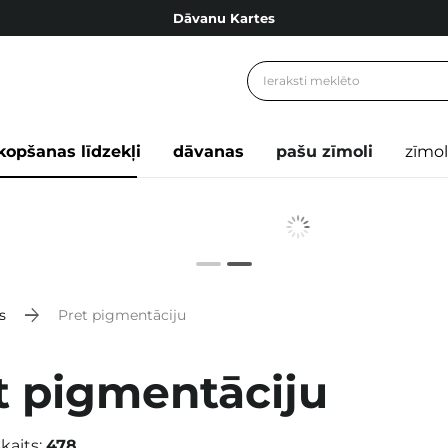
Dāvanu Kartes
Cosibella lojalitātes programma
Bezmaskas piegāde no 49,00 €
Dāvanu Kartes
kopšanas līdzekļi
dāvanas
pašu zīmoli
zīmol
s
Pret pigmentāciju
t pigmentāciju
kaits:
478