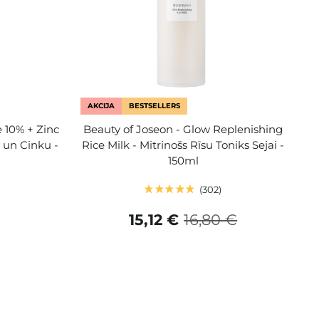
AKCIJA
BESTSELLERS
 10% + Zinc
Beauty of Joseon - Glow Replenishing
 un Cinku -
Rice Milk - Mitrinošs Rīsu Toniks Sejai -
150ml
302
15,12 €
16,80 €