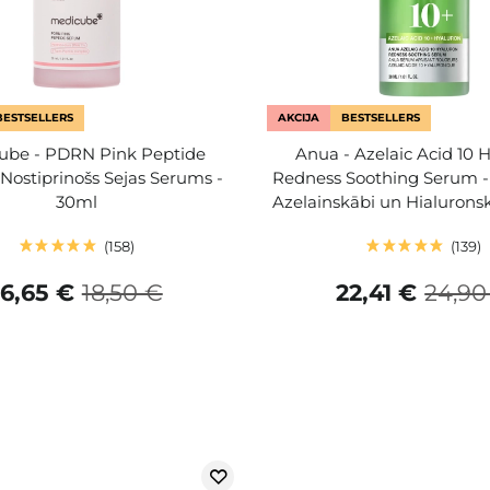
BESTSELLERS
AKCIJA
BESTSELLERS
ube - PDRN Pink Peptide
Anua - Azelaic Acid 10 
Nostiprinošs Sejas Serums -
Redness Soothing Serum -
30ml
Azelainskābi un Hialurons
158
139
16,65 €
18,50 €
22,41 €
24,90