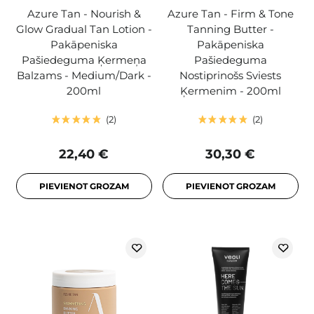
Azure Tan - Nourish &
Azure Tan - Firm & Tone
Glow Gradual Tan Lotion -
Tanning Butter -
Pakāpeniska
Pakāpeniska
Pašiedeguma Ķermeņa
Pašiedeguma
Balzams - Medium/Dark -
Nostiprinošs Sviests
200ml
Ķermenim - 200ml
2
2
22,40 €
30,30 €
PIEVIENOT GROZAM
PIEVIENOT GROZAM