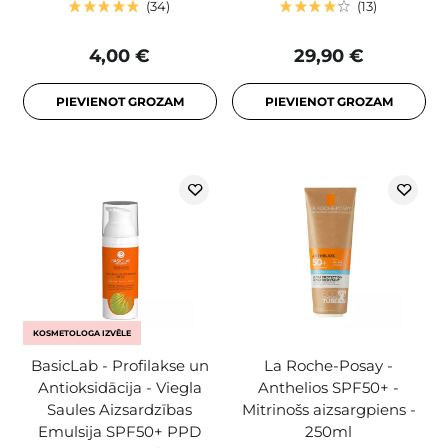
34
13
4,00 €
29,90 €
PIEVIENOT GROZAM
PIEVIENOT GROZAM
KOSMETOLOGA IZVĒLE
BasicLab - Profilakse un
La Roche-Posay -
Antioksidācija - Viegla
Anthelios SPF50+ -
Saules Aizsardzības
Mitrinošs aizsargpiens -
Emulsija SPF50+ PPD
250ml