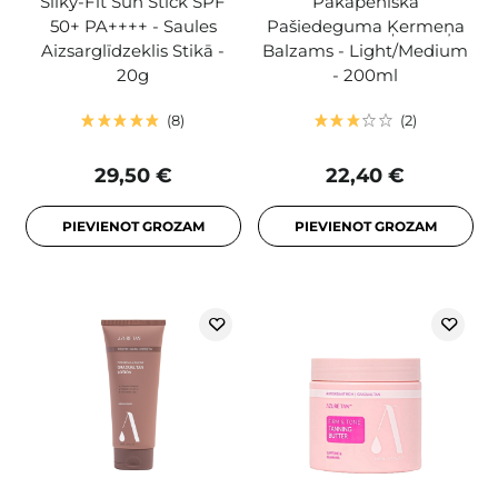
Silky-Fit Sun Stick SPF
Pakāpeniska
50+ PA++++ - Saules
Pašiedeguma Ķermeņa
Aizsarglīdzeklis Stikā -
Balzams - Light/Medium
20g
- 200ml
8
2
29,50 €
22,40 €
PIEVIENOT GROZAM
PIEVIENOT GROZAM