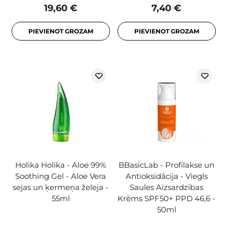
19,60 €
7,40 €
PIEVIENOT GROZAM
PIEVIENOT GROZAM
Holika Holika - Aloe 99%
BBasicLab - Profilakse un
Soothing Gel - Aloe Vera
Antioksidācija - Viegls
sejas un ķermeņa želeja -
Saules Aizsardzības
55ml
Krēms SPF50+ PPD 46,6 -
50ml