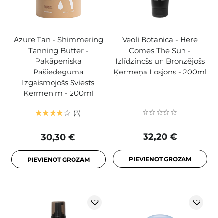
Azure Tan - Shimmering
Veoli Botanica - Here
Tanning Butter -
Comes The Sun -
Pakāpeniska
Izlīdzinošs un Bronzējošs
Pašiedeguma
Ķermeņa Losjons - 200ml
Izgaismojošs Sviests
Ķermenim - 200ml
3
32,20 €
30,30 €
PIEVIENOT GROZAM
PIEVIENOT GROZAM