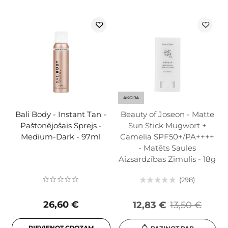
AKCIJA
Bali Body - Instant Tan -
Beauty of Joseon - Matte
Paštonējošais Sprejs -
Sun Stick Mugwort +
Medium-Dark - 97ml
Camelia SPF50+/PA++++
- Matēts Saules
Aizsardzības Zīmulis - 18g
298
26,60 €
12,83 €
13,50 €
PIEVIENOT GROZAM