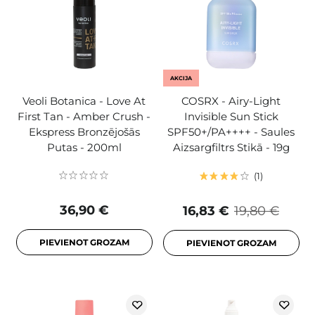
AKCIJA
Veoli Botanica - Love At
COSRX - Airy-Light
First Tan - Amber Crush -
Invisible Sun Stick
Ekspress Bronzējošās
SPF50+/PA++++ - Saules
Putas - 200ml
Aizsargfiltrs Stikā - 19g
1
36,90 €
16,83 €
19,80 €
PIEVIENOT GROZAM
PIEVIENOT GROZAM