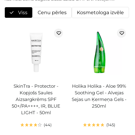
Viss
Cenu pērles
Kosmetologa izvēle
SkinTra - Protector -
Holika Holika - Aloe 99%
Kopjošs Saules
Soothing Gel - Alvejas
Aizsargkrēms SPF
Sejas un Ķermeņa Gels -
50+/PA++++, IR, BLUE
250ml
LIGHT - 50ml
44
145