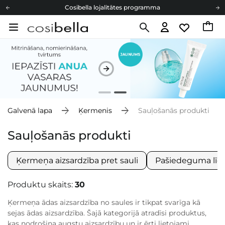
Cosibella lojalitātes programma
Bezmaskas piegāde no 49,00 €
Dāvanu Kartes
Cosibella lojalitātes programma
Bezmaskas piegāde no 49,00 €
Dāvanu Kartes
Galvenā lapa
Ķermenis
Sauļošanās produkti
Sauļošanās produkti
Ķermeņa aizsardzība pret sauli
Pašiedeguma līd
Produktu skaits:
30
Ķermeņa ādas aizsardzība no saules ir tikpat svarīga kā
sejas ādas aizsardzība. Šajā kategorijā atradīsi produktus,
kas nodrošina augstu aizsardzību un ir ērti lietojami.