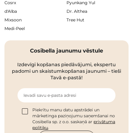
Cosrx
Pyunkang Yul
d'Alba
Dr. Althea
Mixsoon
Tree Hut
Medi-Peel
Cosibella jaunumu vēstule
Izdevīgi kopšanas piedāvājumi, ekspertu
padomi un skaistumkopšanas jaunumi – tieši
Tavā e-pastā!
Ievadi savu e-pasta adresi
Piekrītu manu datu apstrādei un
mārketinga paziņojumu saņemšanai no
Cosibella sp. z o.o. saskaņā ar
privātuma
politiku
.