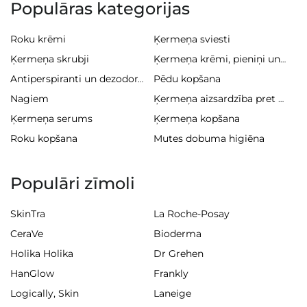
Populāras kategorijas
Roku krēmi
Ķermeņa sviesti
Ķermeņa skrubji
Ķermeņa krēmi, pieniņi un balzami
Pēdu kopšana
Antiperspiranti un dezodoranti
Nagiem
Ķermeņa aizsardzība pret sauli
Ķermeņa serums
Ķermeņa kopšana
Roku kopšana
Mutes dobuma higiēna
Populāri zīmoli
SkinTra
La Roche-Posay
CeraVe
Bioderma
Holika Holika
Dr Grehen
HanGlow
Frankly
Logically, Skin
Laneige