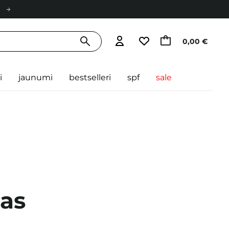
0,00 €
i
jaunumi
bestselleri
spf
sale
jas