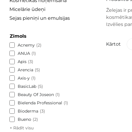
Kosmētikas noņemšana
Micelārie ūdeņi
Želejas ir 
kosmētikas
Sejas pieniņi un emulsijas
Izvēlies p
Zīmols
Kārtot
Acnemy
2
ANUA
1
Apis
3
Arencia
5
Axis-y
1
BasicLab
5
Beauty Of Joseon
1
Bielenda Professional
1
Bioderma
3
Bueno
2
+ Rādīt visu