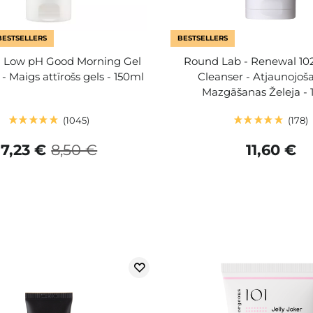
BESTSELLERS
BESTSELLERS
 Low pH Good Morning Gel
Round Lab - Renewal 10
- Maigs attīrošs gels - 150ml
Cleanser - Atjaunojoša
Mazgāšanas Želeja - 
1045
178
7,23 €
8,50 €
11,60 €