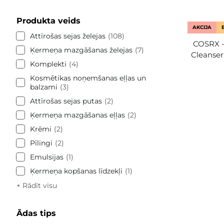
Produkta veids
AKCIJA
Attīrošas sejas želejas
108
COSRX -
Ķermeņa mazgāšanas želejas
7
Cleanser 
Komplekti
4
Kosmētikas noņemšanas eļļas un
balzami
3
Attīrošas sejas putas
2
Ķermeņa mazgāšanas eļļas
2
Krēmi
2
Pīlingi
2
Emulsijas
1
Ķermeņa kopšanas līdzekļi
1
+ Rādīt visu
Ādas tips