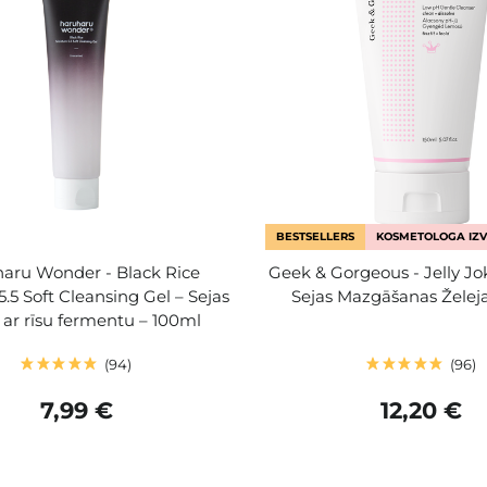
BESTSELLERS
KOSMETOLOGA IZV
aru Wonder - Black Rice
Geek & Gorgeous - Jelly Jo
5.5 Soft Cleansing Gel – Sejas
Sejas Mazgāšanas Želeja
a ar rīsu fermentu – 100ml
94
96
7,99 €
12,20 €