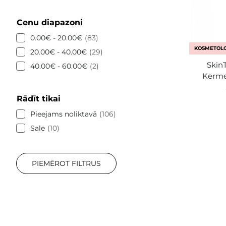
Cenu diapazoni
0.00€ - 20.00€
83
KOSMETOLO
20.00€ - 40.00€
29
SkinT
40.00€ - 60.00€
2
Ķerme
Rādīt tikai
Pieejams noliktavā
106
Sale
10
PIEMĒROT FILTRUS