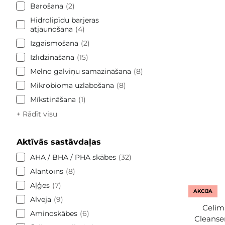
Barošana
2
Hidrolipīdu barjeras
atjaunošana
4
Izgaismošana
2
Izlīdzināšana
15
Melno galviņu samazināšana
8
Mikrobioma uzlabošana
8
Mīkstināšana
1
+ Rādīt visu
Aktīvās sastāvdaļas
AHA / BHA / PHA skābes
32
Alantoīns
8
Aļģes
7
AKCIJA
Alveja
9
Celima
Aminoskābes
6
Cleanse