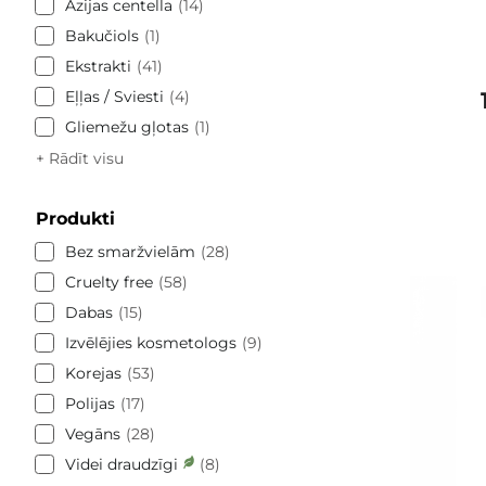
Āzijas centella
14
Bakučiols
1
Ekstrakti
41
Eļļas / Sviesti
4
Gliemežu gļotas
1
+ Rādīt visu
Produkti
Bez smaržvielām
28
Cruelty free
58
Dabas
15
Izvēlējies kosmetologs
9
Korejas
53
Polijas
17
Vegāns
28
Videi draudzīgi
8