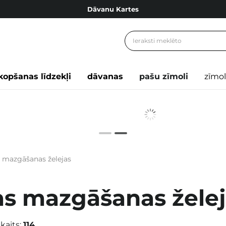
Dāvanu Kartes
Cosibella lojalitātes programma
Bezmaskas piegāde no 49,00 €
Dāvanu Kartes
kopšanas līdzekļi
dāvanas
pašu zīmoli
zīmol
s mazgāšanas želejas
as mazgāšanas žele
kaits:
114