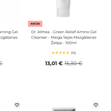
AKCIJA
rning Gel
Dr. Althea - Green Relief Amino Gel
azgāšanas
Cleanser - Maiga Sejas Mazgāšanas
Želeja - 100ml
15
€
13,01 €
15,30 €