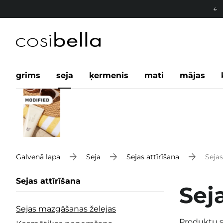
grims
seja
ķermenis
mati
mājas
Galvenā lapa
Seja
Sejas attīrīšana
Seja
Sejas attīrīšana
Sej
Sejas mazgāšanas želejas
Produktu s