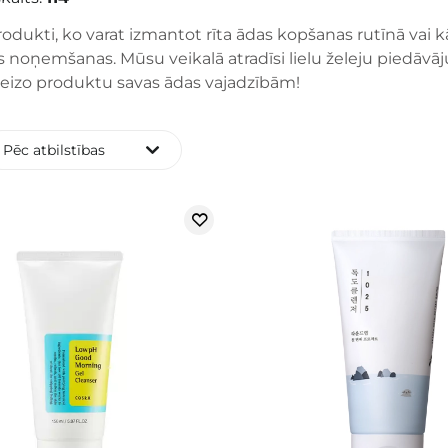
produkti, ko varat izmantot rīta ādas kopšanas rutīnā vai kā
 noņemšanas. Mūsu veikalā atradīsi lielu želeju piedāvāj
areizo produktu savas ādas vajadzībām!
Pēc atbilstības