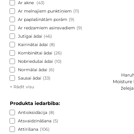
Ar akne
43
Ar melnajiem punktiņiem
11
Ar paplašinātām porām
9
Ar redzamiem asinsvadiem
9
Jutīgai ādai
46
Kairinātai ādai
8
Kombinētai ādai
26
Nobriedušai ādai
10
Normālai ādai
6
Haruh
Sausai ādai
33
Moisture 
+ Rādīt visu
želej
Produkta iedarbība:
Antioksidācija
8
Atsvaidzināšana
5
Attīrīšana
106