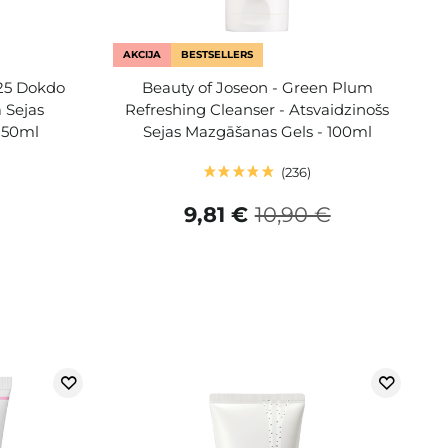
AKCIJA
BESTSELLERS
25 Dokdo
Beauty of Joseon - Green Plum
 Sejas
Refreshing Cleanser - Atsvaidzinošs
150ml
Sejas Mazgāšanas Gels - 100ml
236
9,81 €
10,90 €