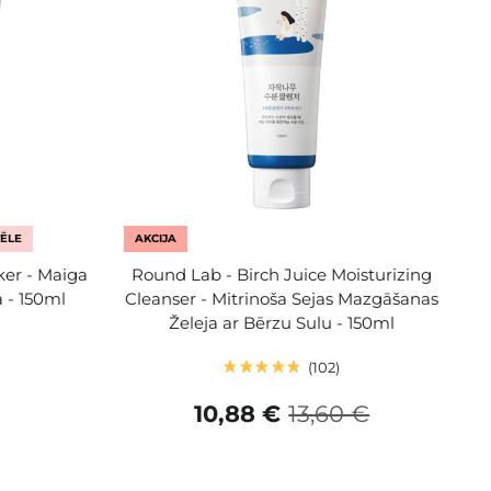
ĒLE
AKCIJA
ker - Maiga
Round Lab - Birch Juice Moisturizing
 - 150ml
Cleanser - Mitrinoša Sejas Mazgāšanas
Želeja ar Bērzu Sulu - 150ml
102
10,88 €
13,60 €