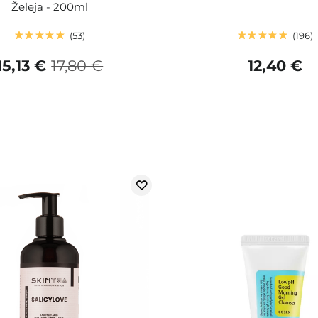
Želeja - 200ml
53
196
15,13 €
17,80 €
12,40 €