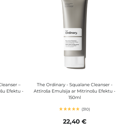
Cleanser –
The Ordinary - Squalane Cleanser -
ošu Efektu -
Attīroša Emulsija ar Mitrinošu Efektu -
150ml
310
22,40 €