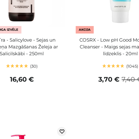
GA IZVĒLE
AKCIJA
ra - Salicylove - Sejas un
COSRX - Low pH Good Mo
ņa Mazgāšanas Želeja ar
Cleanser - Maigs sejas m
Salicilskābi - 250ml
līdzeklis - 20ml
30
1045
16,60 €
3,70 €
7,40 