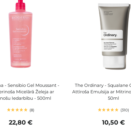
a - Sensibio Gel Moussant -
The Ordinary - Squalane 
rinoša Micelārā Želeja ar
Attīroša Emulsija ar Mitrin
inošu Iedarbību - 500ml
50ml
8
310
22,80 €
10,50 €