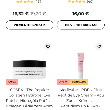
197
40
16,32 €
19,20 €
16,00 €
PIEVIENOT GROZAM
PIEVIENOT GROZAM
AKCIJA
AKCIJA
BESTSELLERS
COSRX - The Peptide
Medicube - PDRN Pink
Collagen Hydrogel Eye
Peptide Eye Cream - Acu
Patch - Hidrogēla Patči ar
Zonas Krēms ar
Kolagēnu Ādai zem Acīm
Peptīdiem un PDRN -