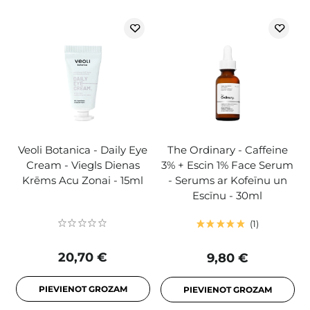
Veoli Botanica - Daily Eye
The Ordinary - Caffeine
Cream - Viegls Dienas
3% + Escin 1% Face Serum
Krēms Acu Zonai - 15ml
- Serums ar Kofeīnu un
Escīnu - 30ml
1
20,70 €
9,80 €
PIEVIENOT GROZAM
PIEVIENOT GROZAM