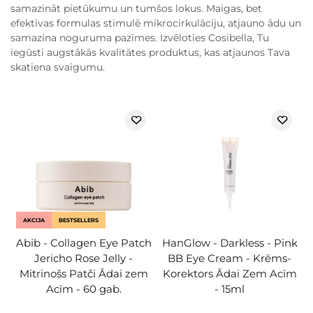
samazināt pietūkumu un tumšos lokus. Maigas, bet
efektīvas formulas stimulē mikrocirkulāciju, atjauno ādu un
samazina noguruma pazīmes. Izvēloties Cosibella, Tu
iegūsti augstākās kvalitātes produktus, kas atjaunos Tava
skatiena svaigumu.
AKCIJA
BESTSELLERS
Abib - Collagen Eye Patch
HanGlow - Darkless - Pink
Jericho Rose Jelly -
BB Eye Cream - Krēms-
Mitrinošs Patči Ādai zem
Korektors Ādai Zem Acīm
Acīm - 60 gab.
- 15ml