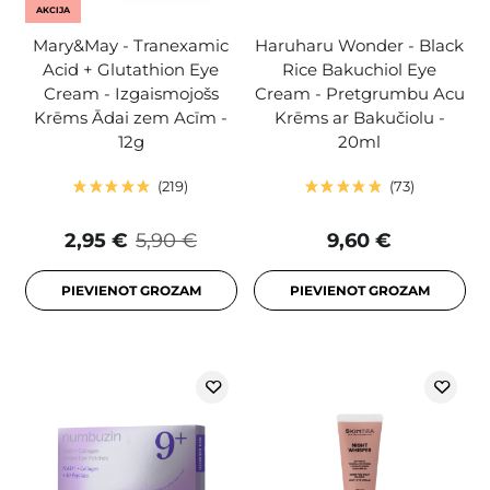
AKCIJA
Mary&May - Tranexamic
Haruharu Wonder - Black
Acid + Glutathion Eye
Rice Bakuchiol Eye
Cream - Izgaismojošs
Cream - Pretgrumbu Acu
Krēms Ādai zem Acīm -
Krēms ar Bakučiolu -
12g
20ml
219
73
2,95 €
5,90 €
9,60 €
PIEVIENOT GROZAM
PIEVIENOT GROZAM