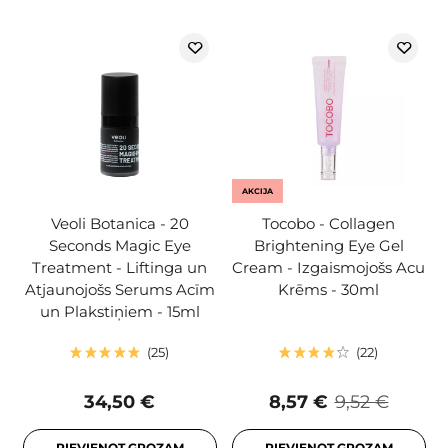
AKCIJA
Veoli Botanica - 20
Tocobo - Collagen
Seconds Magic Eye
Brightening Eye Gel
Treatment - Liftinga un
Cream - Izgaismojošs Acu
Atjaunojošs Serums Acīm
Krēms - 30ml
un Plakstiņiem - 15ml
25
22
34,50 €
8,57 €
9,52 €
PIEVIENOT GROZAM
PIEVIENOT GROZAM