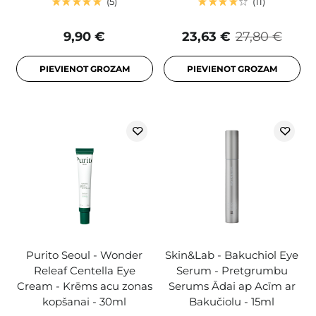
5
11
9,90 €
23,63 €
27,80 €
PIEVIENOT GROZAM
PIEVIENOT GROZAM
Purito Seoul - Wonder
Skin&Lab - Bakuchiol Eye
Releaf Centella Eye
Serum - Pretgrumbu
Cream - Krēms acu zonas
Serums Ādai ap Acīm ar
kopšanai - 30ml
Bakučiolu - 15ml