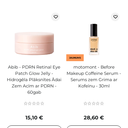
JAUNUMS
Abib - PDRN Retinal Eye
motomont - Before
Patch Glow Jelly -
Makeup Coffeine Serum -
Hidrogēla Plāksnītes Ādai
Serums zem Grima ar
Zem Acīm ar PDRN -
Kofeīnu - 30ml
60gab
15,10 €
28,60 €