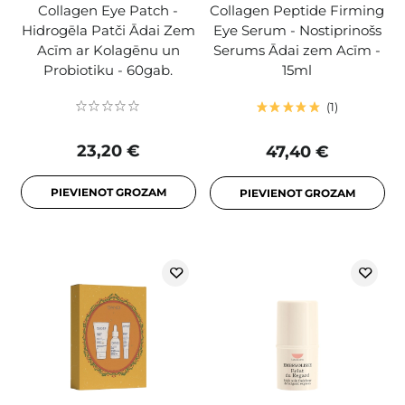
Collagen Eye Patch -
Collagen Peptide Firming
Hidrogēla Patči Ādai Zem
Eye Serum - Nostiprinošs
Acīm ar Kolagēnu un
Serums Ādai zem Acīm -
Probiotiku - 60gab.
15ml
1
23,20 €
47,40 €
PIEVIENOT GROZAM
PIEVIENOT GROZAM