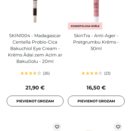
KOSMETOLOGA IZVĒLE
SKIN1004 - Madagascar
SkinTra - Anti-Ager -
Centella Probio-Cica
Pretgrumbu Krēms -
Bakuchiol Eye Cream -
50ml
Krēms Ādai zem Acīm ar
Bakučiolu - 20ml
26
23
21,90 €
16,50 €
PIEVIENOT GROZAM
PIEVIENOT GROZAM