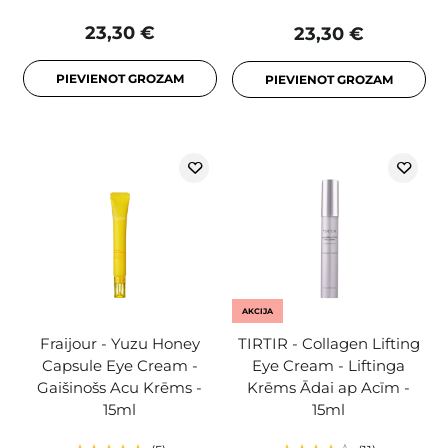
23,30 €
23,30 €
PIEVIENOT GROZAM
PIEVIENOT GROZAM
AKCIJA
Fraijour - Yuzu Honey
TIRTIR - Collagen Lifting
Capsule Eye Cream -
Eye Cream - Liftinga
Gaišinošs Acu Krēms -
Krēms Ādai ap Acīm -
15ml
15ml