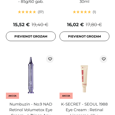
- 85g/60 gab.
30ml
37
1
15,52 €
19,40 €
16,02 €
17,80 €
PIEVIENOT GROZAM
PIEVIENOT GROZAM
AKCIJA
AKCIJA
Numbuzin - No.9 NAD
K-SECRET - SEOUL 1988
Retinol Volumetox Eye
Eye Cream : Retinal