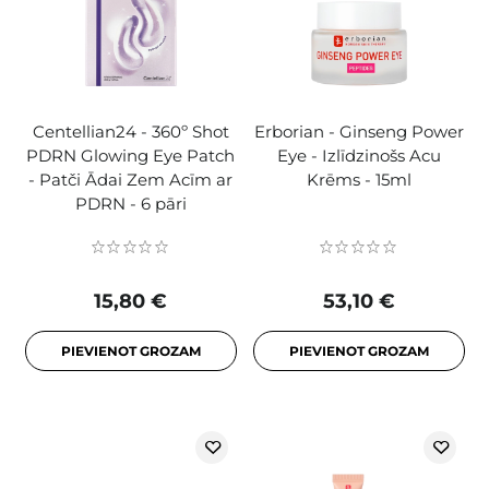
Centellian24 - 360º Shot
Erborian - Ginseng Power
PDRN Glowing Eye Patch
Eye - Izlīdzinošs Acu
- Patči Ādai Zem Acīm ar
Krēms - 15ml
PDRN - 6 pāri
15,80 €
53,10 €
PIEVIENOT GROZAM
PIEVIENOT GROZAM