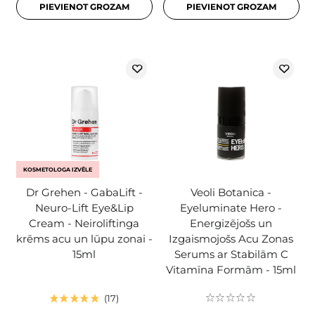
PIEVIENOT GROZAM
PIEVIENOT GROZAM
KOSMETOLOGA IZVĒLE
Dr Grehen - GabaLift -
Veoli Botanica -
Neuro-Lift Eye&Lip
Eyeluminate Hero -
Cream - Neiroliftinga
Energizējošs un
krēms acu un lūpu zonai -
Izgaismojošs Acu Zonas
15ml
Serums ar Stabilām C
Vitamīna Formām - 15ml
17