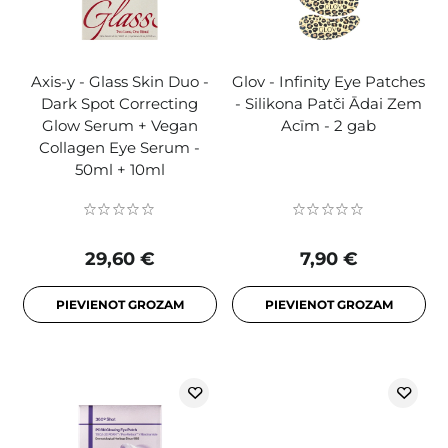
Axis-y - Glass Skin Duo -
Glov - Infinity Eye Patches
Dark Spot Correcting
- Silikona Patči Ādai Zem
Glow Serum + Vegan
Acīm - 2 gab
Collagen Eye Serum -
50ml + 10ml
29,60 €
7,90 €
PIEVIENOT GROZAM
PIEVIENOT GROZAM