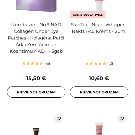
KOSMETOLOGA IZVĒLE
Numbuzin - No.9 NAD
SkinTra - Night Whisper -
Collagen Under Eye
Nakts Acu Krēms - 20ml
Patches - Kolagēna Patči
Ādai Zem Acīm ar
Koenzīmu NAD+ - 5gab
6
2
15,50 €
10,60 €
PIEVIENOT GROZAM
PIEVIENOT GROZAM