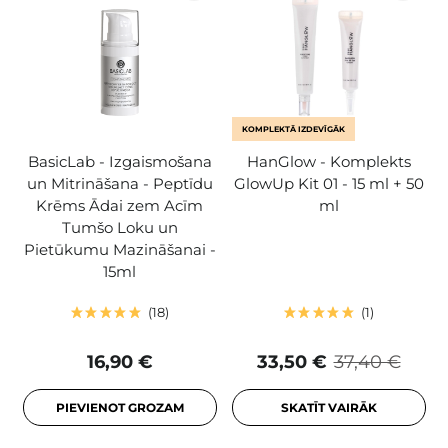
KOMPLEKTĀ IZDEVĪGĀK
BasicLab - Izgaismošana
HanGlow - Komplekts
un Mitrināšana - Peptīdu
GlowUp Kit 01 - 15 ml + 50
Krēms Ādai zem Acīm
ml
Tumšo Loku un
Pietūkumu Mazināšanai -
15ml
18
1
16,90 €
33,50 €
37,40 €
PIEVIENOT GROZAM
SKATĪT VAIRĀK