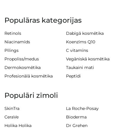
Populāras kategorijas
Retinols
Dabīgā kosmētika
Niacinamīds
Koenzīms Q10
Pīlings
C vitamīns
Propoliss/medus
Vegāniskā kosmētika
Dermokosmētika
Taukaini mati
Profesionālā kosmētika
Peptīdi
Populāri zīmoli
SkinTra
La Roche-Posay
CeraVe
Bioderma
Holika Holika
Dr Grehen