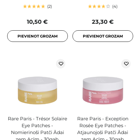
2
4
10,50 €
23,30 €
PIEVIENOT GROZAM
PIEVIENOT GROZAM
Rare Paris - Trésor Solaire
Rare Paris - Exception
Eye Patches -
Rosée Eye Patches -
Nomierinoši Patči Ādai
Atjaunojoši Patči Ādai
zem Acīm - 30gab.
zem Acīm - 30gab.