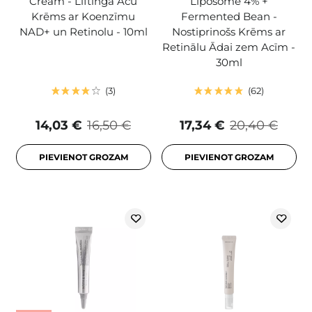
Cream - Liftinga Acu
Liposome 4% +
Krēms ar Koenzīmu
Fermented Bean -
NAD+ un Retinolu - 10ml
Nostiprinošs Krēms ar
Retinālu Ādai zem Acīm -
30ml
3
62
14,03 €
16,50 €
17,34 €
20,40 €
PIEVIENOT GROZAM
PIEVIENOT GROZAM