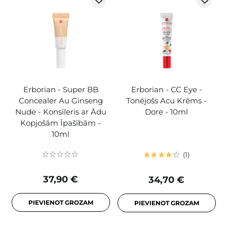
Erborian - Super BB
Erborian - CC Eye -
Concealer Au Ginseng
Tonējošs Acu Krēms -
Nude - Konsīleris ar Ādu
Dore - 10ml
Kopjošām Īpašībām -
10ml
1
37,90 €
34,70 €
PIEVIENOT GROZAM
PIEVIENOT GROZAM