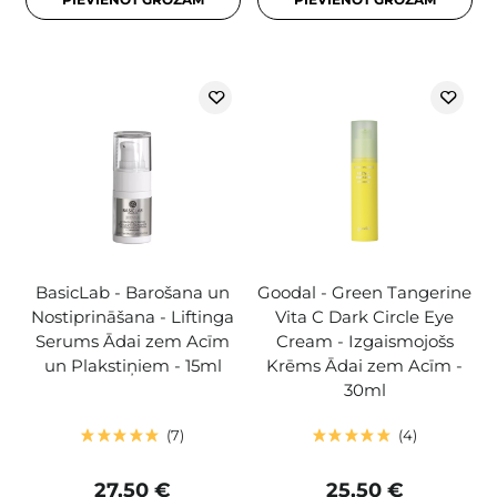
BasicLab - Barošana un
Goodal - Green Tangerine
Nostiprināšana - Liftinga
Vita C Dark Circle Eye
Serums Ādai zem Acīm
Cream - Izgaismojošs
un Plakstiņiem - 15ml
Krēms Ādai zem Acīm -
30ml
7
4
27,50 €
25,50 €