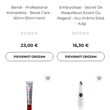
Bandi - Professional
Embryolisse - Secret De
Komplekts - Boost Care -
Maquilleurs Eclact Du
50ml+30ml+14ml
Regard - Acu Krēms Stikā
- 4,5g
23,00 €
16,30 €
PIEVIENOT GROZAM
PIEVIENOT GROZAM