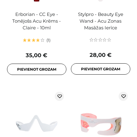
Erborian - CC Eye -
Stylpro - Beauty Eye
Tonējošs Acu Krēms -
Wand - Acu Zonas
Claire - 10ml
Masāžas Ierīce
1
28,00 €
35,00 €
PIEVIENOT GROZAM
PIEVIENOT GROZAM