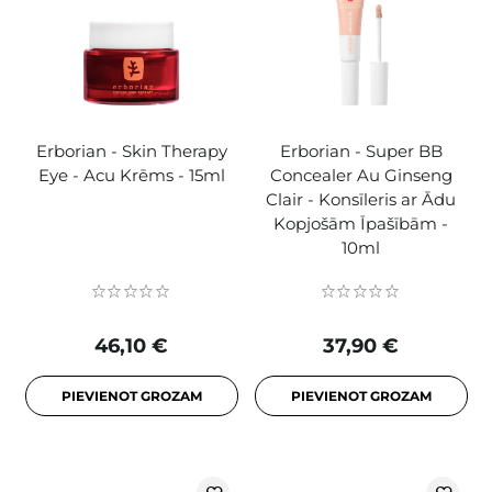
Erborian - Skin Therapy
Erborian - Super BB
Eye - Acu Krēms - 15ml
Concealer Au Ginseng
Clair - Konsīleris ar Ādu
Kopjošām Īpašībām -
10ml
46,10 €
37,90 €
PIEVIENOT GROZAM
PIEVIENOT GROZAM