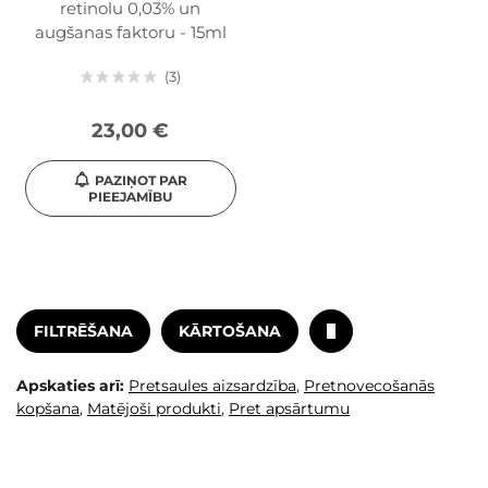
retinolu 0,03% un
augšanas faktoru - 15ml
3
23,00 €
PAZIŅOT PAR
PIEEJAMĪBU
FILTRĒŠANA
KĀRTOŠANA
Apskaties arī:
Pretsaules aizsardzība
,
Pretnovecošanās
kopšana
,
Matējoši produkti
,
Pret apsārtumu