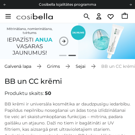
Cosibella lojalitātes programma
Bezmaskas piegāde no 49,00 €
Dāvanu Kartes
Cosibella lojalitātes programma
Bezmaskas piegāde no 49,00 €
Dāvanu Kartes
Galvenā lapa
Grims
Sejai
BB un CC krēm
BB un CC krēmi
Produktu skaits:
50
BB krēmi ir universāla kosmētika ar daudzpusīgu iedarbību.
Papildus nepilnību nosegšanai un ādas toņa izlīdzināšanai
tie veic arī skaistumkopšanas funkcijas – mitrina, padara
gaišāku un atjauno. Daži no tiem ir bagātināti ar UV
filtriem, kas aizsargā pret ultravioletajiem stariem.