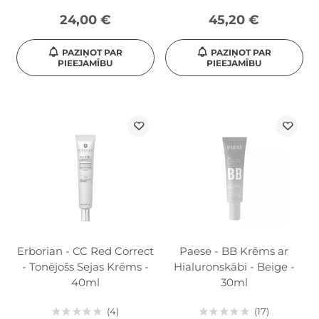
24,00 €
45,20 €
PAZIŅOT PAR
PAZIŅOT PAR
PIEEJAMĪBU
PIEEJAMĪBU
Erborian - CC Red Correct
Paese - BB Krēms ar
- Tonējošs Sejas Krēms -
Hialuronskābi - Beige -
40ml
30ml
4
17