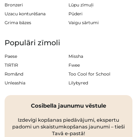
Bronzeri
Lūpu zīmuļi
Uzacu konturēšana
Pūderi
Grima bāzes
Vaigu sārtumi
Populāri zīmoli
Paese
Missha
TIRTIR
Fwee
Rom&nd
Too Cool for School
Unleashia
Lilybyred
Cosibella jaunumu vēstule
Izdevīgi kopšanas piedāvājumi, ekspertu
padomi un skaistumkopšanas jaunumi – tieši
Tavā e-pastā!