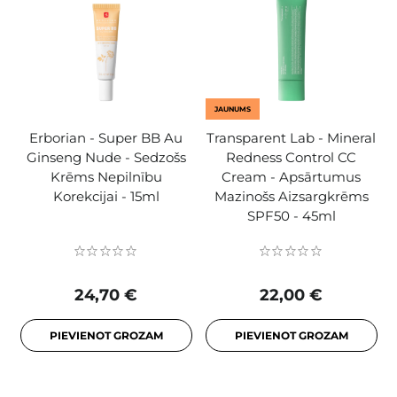
JAUNUMS
Erborian - Super BB Au
Transparent Lab - Mineral
Ginseng Nude - Sedzošs
Redness Control CC
Krēms Nepilnību
Cream - Apsārtumus
Korekcijai - 15ml
Mazinošs Aizsargkrēms
SPF50 - 45ml
24,70 €
22,00 €
PIEVIENOT GROZAM
PIEVIENOT GROZAM