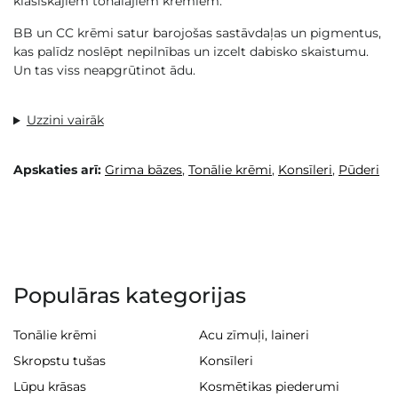
klasiskajiem tonālajiem krēmiem.
BB un CC krēmi satur barojošas sastāvdaļas un pigmentus,
kas palīdz noslēpt nepilnības un izcelt dabisko skaistumu.
Un tas viss neapgrūtinot ādu.
Uzzini vairāk
Apskaties arī:
Grima bāzes
,
Tonālie krēmi
,
Konsīleri
,
Pūderi
Populāras kategorijas
Tonālie krēmi
Acu zīmuļi, laineri
Skropstu tušas
Konsīleri
Lūpu krāsas
Kosmētikas piederumi