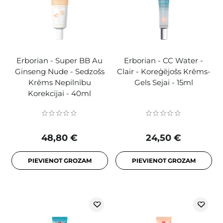
Erborian - Super BB Au
Erborian - CC Water -
Ginseng Nude - Sedzošs
Clair - Koreģējošs Krēms-
Krēms Nepilnību
Gels Sejai - 15ml
Korekcijai - 40ml
48,80 €
24,50 €
PIEVIENOT GROZAM
PIEVIENOT GROZAM