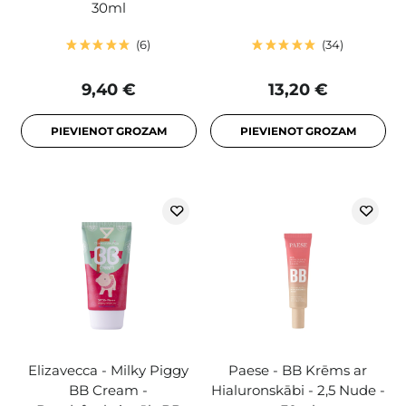
30ml
6
34
9,40 €
13,20 €
PIEVIENOT GROZAM
PIEVIENOT GROZAM
Elizavecca - Milky Piggy
Paese - BB Krēms ar
BB Cream -
Hialuronskābi - 2,5 Nude -