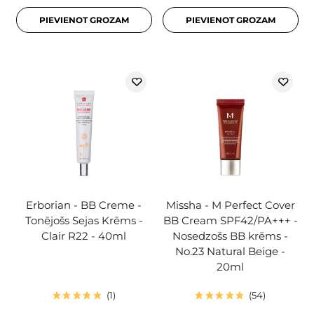
PIEVIENOT GROZAM
PIEVIENOT GROZAM
Erborian - BB Creme -
Missha - M Perfect Cover
Tonējošs Sejas Krēms -
BB Cream SPF42/PA+++ -
Clair R22 - 40ml
Nosedzošs BB krēms -
No.23 Natural Beige -
20ml
1
54