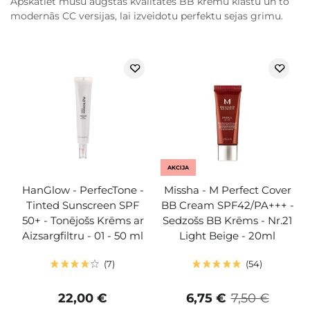
Apskatiet mūsu augstas kvalitātes BB krēmu klāstu un to
modernās CC versijas, lai izveidotu perfektu sejas grimu.
AKCIJA
HanGlow - PerfecTone -
Missha - M Perfect Cover
Tinted Sunscreen SPF
BB Cream SPF42/PA+++ -
50+ - Tonējošs Krēms ar
Sedzošs BB Krēms - Nr.21
Aizsargfiltru - 01 - 50 ml
Light Beige - 20ml
7
54
22,00 €
6,75 €
7,50 €