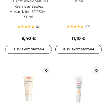
Daudzfunkcionāls BB
30ml
Krēms ar Saules
Aizsardzību SPF50+ -
50ml
2
17
9,40 €
11,10 €
PIEVIENOT GROZAM
PIEVIENOT GROZAM