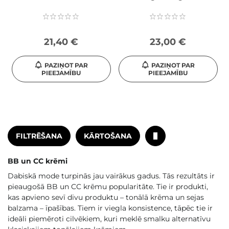
21,40 €
23,00 €
PAZIŅOT PAR
PAZIŅOT PAR
PIEEJAMĪBU
PIEEJAMĪBU
FILTRĒŠANA
KĀRTOŠANA
BB un CC krēmi
Dabiskā mode turpinās jau vairākus gadus. Tās rezultāts ir
pieaugošā BB un CC krēmu popularitāte. Tie ir produkti,
kas apvieno sevī divu produktu – tonālā krēma un sejas
balzama – īpašības. Tiem ir viegla konsistence, tāpēc tie ir
ideāli piemēroti cilvēkiem, kuri meklē smalku alternatīvu