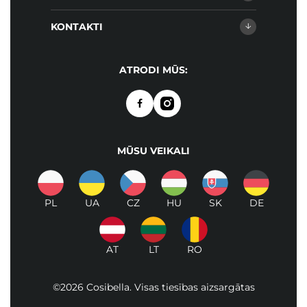
KONTAKTI
ATRODI MŪS:
MŪSU VEIKALI
PL
UA
CZ
HU
SK
DE
AT
LT
RO
©2026 Cosibella. Visas tiesības aizsargātas