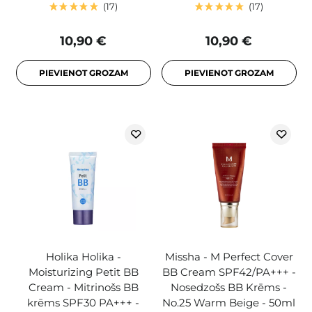
17
17
10,90 €
10,90 €
PIEVIENOT GROZAM
PIEVIENOT GROZAM
Holika Holika -
Missha - M Perfect Cover
Moisturizing Petit BB
BB Cream SPF42/PA+++ -
Cream - Mitrinošs BB
Nosedzošs BB Krēms -
krēms SPF30 PA+++ -
No.25 Warm Beige - 50ml