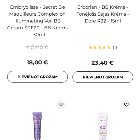
Embryolisse - Secret De
Erborian - BB Krēms -
Maquilleurs Complexion
Tonējošs Sejas Krēms -
Illuminating Veil BB
Dore R22 - 15ml
Cream SPF20 - BB Krēms
- 30ml
1
18,00 €
23,40 €
PIEVIENOT GROZAM
PIEVIENOT GROZAM