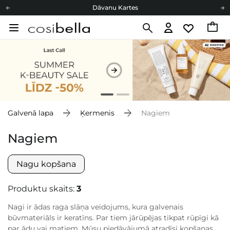
Dāvanu Kartes
Cosibella lojalitātes programma
Bezmaskas piegāde no 49,00 €
Dāvanu Kartes
Galvenā lapa
Ķermenis
Nagiem
Nagiem
Nagu kopšana
Produktu skaits:
3
Nagi ir ādas raga slāņa veidojums, kura galvenais
būvmateriāls ir keratīns. Par tiem jārūpējas tikpat rūpīgi kā
par ādu vai matiem. Mūsu piedāvājumā atradīsi kopšanas