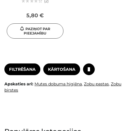
2
5,80 €
PAZIŅOT PAR
PIEEJAMĪBU
FILTRĒŠANA
KĀRTOŠANA
Apskaties arī:
Mutes dobuma higiēna
,
Zobu pastas
,
Zobu
birstes