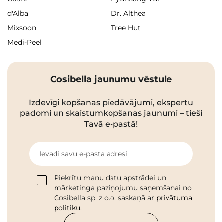
d'Alba
Dr. Althea
Mixsoon
Tree Hut
Medi-Peel
Cosibella jaunumu vēstule
Izdevīgi kopšanas piedāvājumi, ekspertu
padomi un skaistumkopšanas jaunumi – tieši
Tavā e-pastā!
Ievadi savu e-pasta adresi
Piekrītu manu datu apstrādei un
mārketinga paziņojumu saņemšanai no
Cosibella sp. z o.o. saskaņā ar
privātuma
politiku
.