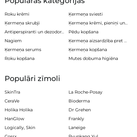
Populāras kategorijas
Roku krēmi
Ķermeņa sviesti
Ķermeņa skrubji
Ķermeņa krēmi, pieniņi un balzami
Pēdu kopšana
Antiperspiranti un dezodoranti
Nagiem
Ķermeņa aizsardzība pret sauli
Ķermeņa serums
Ķermeņa kopšana
Roku kopšana
Mutes dobuma higiēna
Populāri zīmoli
SkinTra
La Roche-Posay
CeraVe
Bioderma
Holika Holika
Dr Grehen
HanGlow
Frankly
Logically, Skin
Laneige
Cosrx
Pyunkang Yul