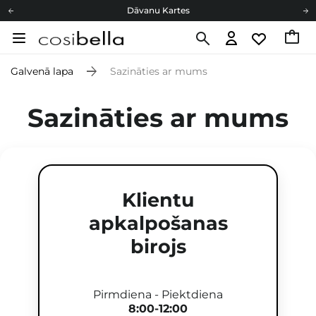
Dāvanu Kartes
Cosibella lojalitātes programma
Bezmaskas piegāde no 49,00 €
Galvenā lapa
Sazināties ar mums
Dāvanu Kartes
Sazināties ar mums
Klientu
apkalpošanas
birojs
Pirmdiena - Piektdiena
8:00-12:00