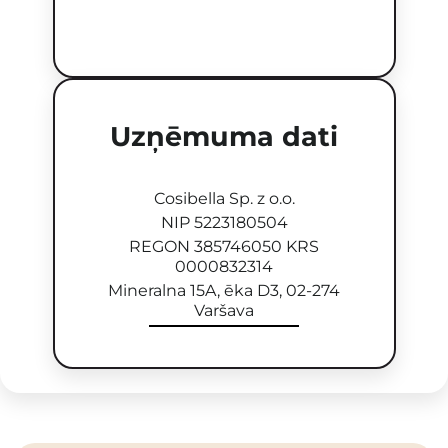
Uzņēmuma dati
Cosibella Sp. z o.o.
NIP 5223180504
REGON 385746050 KRS
0000832314
Mineralna 15A, ēka D3, 02-274
Varšava