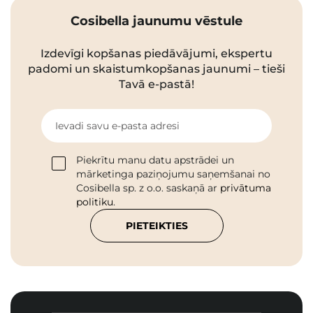
Cosibella jaunumu vēstule
Izdevīgi kopšanas piedāvājumi, ekspertu
padomi un skaistumkopšanas jaunumi – tieši
Tavā e-pastā!
Ievadi savu e-pasta adresi
Piekrītu manu datu apstrādei un
mārketinga paziņojumu saņemšanai no
Cosibella sp. z o.o. saskaņā ar
privātuma
politiku
.
PIETEIKTIES