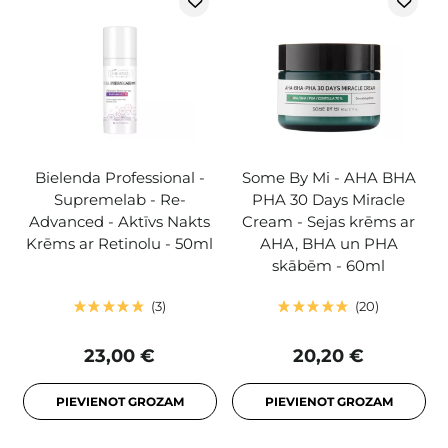
Bielenda Professional -
Some By Mi - AHA BHA
Supremelab - Re-
PHA 30 Days Miracle
Advanced - Aktīvs Nakts
Cream - Sejas krēms ar
Krēms ar Retinolu - 50ml
AHA, BHA un PHA
skābēm - 60ml
3
20
23,00 €
20,20 €
PIEVIENOT GROZAM
PIEVIENOT GROZAM