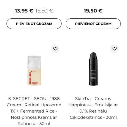
13,95 €
15,50 €
19,50 €
PIEVIENOT GROZAM
PIEVIENOT GROZAM
K-SECRET - SEOUL 1988
SkinTra - Creamy
Cream : Retinal Liposome
Happiness - Emulsija ar
1% + Fermented Rice -
0,1% Retinālu
Nostiprinošs Krēms ar
Ciklodekstrīnos - 30ml
Retinolu - 50ml