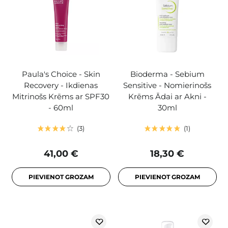
Paula's Choice - Skin
Bioderma - Sebium
Recovery - Ikdienas
Sensitive - Nomierinošs
Mitrinošs Krēms ar SPF30
Krēms Ādai ar Akni -
- 60ml
30ml
3
1
41,00 €
18,30 €
PIEVIENOT GROZAM
PIEVIENOT GROZAM