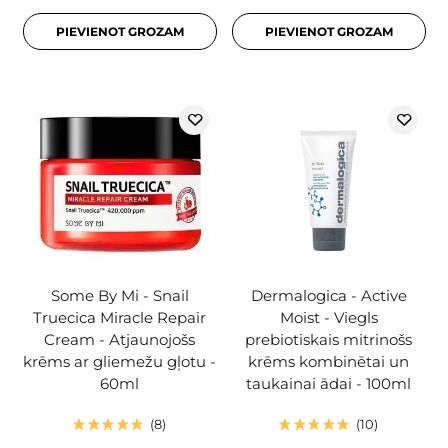
PIEVIENOT GROZAM
PIEVIENOT GROZAM
Some By Mi - Snail
Dermalogica - Active
Truecica Miracle Repair
Moist - Viegls
Cream - Atjaunojošs
prebiotiskais mitrinošs
krēms ar gliemežu gļotu -
krēms kombinētai un
60ml
taukainai ādai - 100ml
8
10