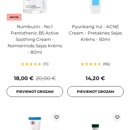
AKCIJA
Numbuzin - No.1
Pyunkang Yul - ACNE
Pantothenic B5 Active
Cream - Pretaknes Sejas
Soothing Cream -
Krēms - 50ml
Nomierinošs Sejas Krēms
- 80ml
11
96
18,00 €
20,00 €
14,20 €
PIEVIENOT GROZAM
PIEVIENOT GROZAM