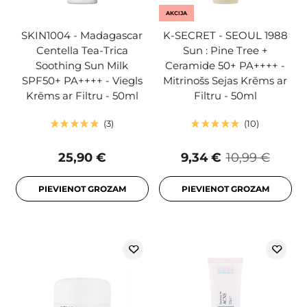
AKCIJA
SKIN1004 - Madagascar
K-SECRET - SEOUL 1988
Centella Tea-Trica
Sun : Pine Tree +
Soothing Sun Milk
Ceramide 50+ PA++++ -
SPF50+ PA++++ - Viegls
Mitrinošs Sejas Krēms ar
Krēms ar Filtru - 50ml
Filtru - 50ml
3
10
25,90 €
9,34 €
10,99 €
PIEVIENOT GROZAM
PIEVIENOT GROZAM