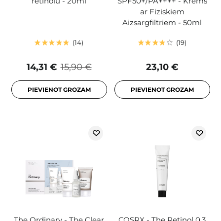
retinolu - 20ml
SPF50+/PA++++ - Krēms
ar Fiziskiem
Aizsargfiltriem - 50ml
14
19
14,31 €
15,90 €
23,10 €
PIEVIENOT GROZAM
PIEVIENOT GROZAM
The Ordinary - The Clear
COSRX - The Retinol 0.3