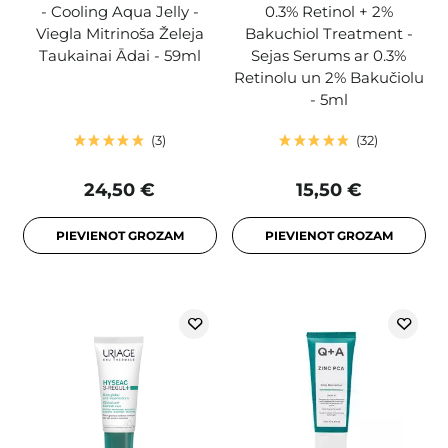
- Cooling Aqua Jelly -
0.3% Retinol + 2%
Viegla Mitrinoša Želeja
Bakuchiol Treatment -
Taukainai Ādai - 59ml
Sejas Serums ar 0.3%
Retinolu un 2% Bakučiolu
- 5ml
3
32
24,50 €
15,50 €
PIEVIENOT GROZAM
PIEVIENOT GROZAM