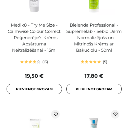
Medik8 - Try Me Size -
Bielenda Professional -
Calmwise Colour Correct
Supremelab - Sebio Derm
- Reģenerējošs Krēms
- Normalizējošs un
Apsārtuma
Mitrinošs Krēms ar
Neitralizēšanai - 15ml
Bakučiolu - 50ml
13
5
19,50 €
17,80 €
PIEVIENOT GROZAM
PIEVIENOT GROZAM