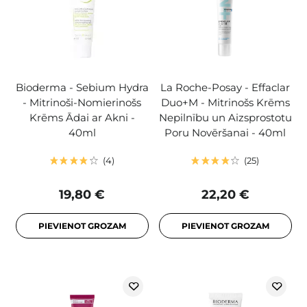
Bioderma - Sebium Hydra
La Roche-Posay - Effaclar
- Mitrinoši-Nomierinošs
Duo+M - Mitrinošs Krēms
Krēms Ādai ar Akni -
Nepilnību un Aizsprostotu
40ml
Poru Novēršanai - 40ml
4
25
19,80 €
22,20 €
PIEVIENOT GROZAM
PIEVIENOT GROZAM