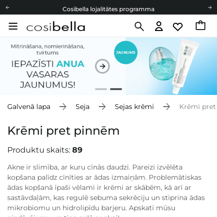
Cosibella lojalitātes programma
Bezmaskas piegāde no 49,00 €
Dāvanu Kartes
Cosibella lojalitātes programma
Bezmaskas piegāde no 49,00 €
Dāvanu Kartes
Galvenā lapa
Seja
Sejas krēmi
Krēmi pre
Krēmi pret pinnēm
Produktu skaits:
89
Akne ir slimība, ar kuru cīnās daudzi. Pareizi izvēlēta
kopšana palīdz cīnīties ar ādas izmaiņām. Problemātiskas
ādas kopšanā īpaši vēlami ir krēmi ar skābēm, kā arī ar
sastāvdaļām, kas regulē sebuma sekrēciju un stiprina ādas
mikrobiomu un hidrolipīdu barjeru. Apskati mūsu