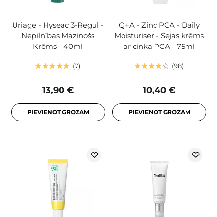
Uriage - Hyseac 3-Regul -
Q+A - Zinc PCA - Daily
Nepilnības Mazinošs
Moisturiser - Sejas krēms
Krēms - 40ml
ar cinka PCA - 75ml
7
98
13,90 €
10,40 €
PIEVIENOT GROZAM
PIEVIENOT GROZAM