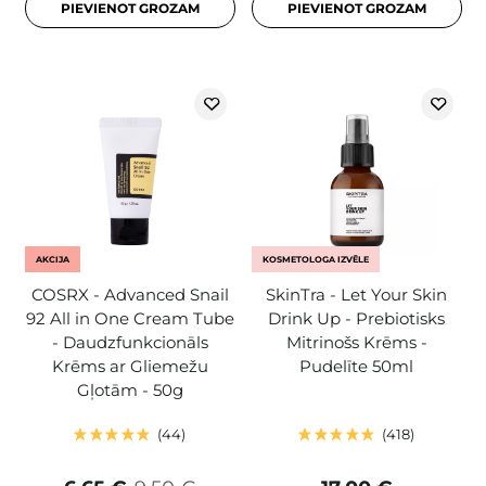
PIEVIENOT GROZAM
PIEVIENOT GROZAM
AKCIJA
KOSMETOLOGA IZVĒLE
COSRX - Advanced Snail
SkinTra - Let Your Skin
92 All in One Cream Tube
Drink Up - Prebiotisks
- Daudzfunkcionāls
Mitrinošs Krēms -
Krēms ar Gliemežu
Pudelīte 50ml
Gļotām - 50g
44
418