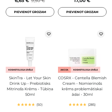
6,65 €
9,50 €
17,00 €
PIEVIENOT GROZAM
PIEVIENOT GROZAM
KOSMETOLOGA IZVĒLE
AKCIJA
KOSMETOLOGA IZVĒLE
SkinTra - Let Your Skin
COSRX - Centella Blemish
Drink Up - Prebiotisks
Cream - Nomierinošs
Mitrinošs Krēms - Tūbiņa
krēms problemātiskai
50ml
ādai - 30ml
50
285