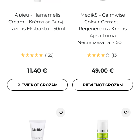
A'pieu - Hamamelis
Medik8 - Calmwise
Cream - Krēms ar Burvju
Colour Correct -
Lazdas Ekstraktu - 50ml
Reģenerējošs Krēms
Apsārtuma
Neitralizēšanai - 50ml
139
13
11,40 €
49,00 €
PIEVIENOT GROZAM
PIEVIENOT GROZAM