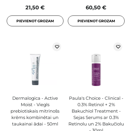
21,50 €
60,50 €
PIEVIENOT GROZAM
PIEVIENOT GROZAM
Dermalogica - Active
Paula's Choice - Clinical -
Moist - Viegls
0.3% Retinol + 2%
prebiotiskais mitrinošs
Bakuchiol Treatment -
krēms kombinētai un
Sejas Serums ar 0.3%
taukainai ādai - 50ml
Retinolu un 2% Bakučiolu
- 30ml