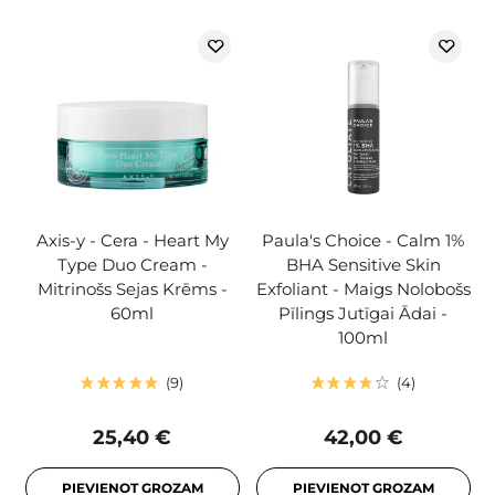
Axis-y - Cera - Heart My
Paula's Choice - Calm 1%
Type Duo Cream -
BHA Sensitive Skin
Mitrinošs Sejas Krēms -
Exfoliant - Maigs Nolobošs
60ml
Pīlings Jutīgai Ādai -
100ml
9
4
25,40 €
42,00 €
PIEVIENOT GROZAM
PIEVIENOT GROZAM