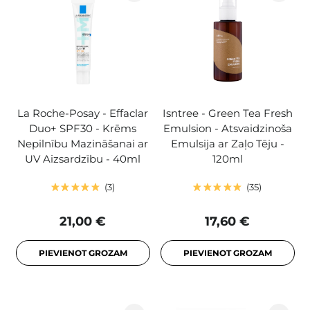
La Roche-Posay - Effaclar
Isntree - Green Tea Fresh
Duo+ SPF30 - Krēms
Emulsion - Atsvaidzinoša
Nepilnību Mazināšanai ar
Emulsija ar Zaļo Tēju -
UV Aizsardzību - 40ml
120ml
3
35
21,00 €
17,60 €
PIEVIENOT GROZAM
PIEVIENOT GROZAM