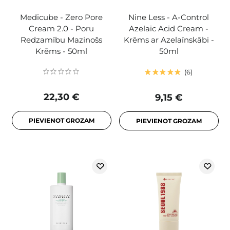
Medicube - Zero Pore
Nine Less - A-Control
Cream 2.0 - Poru
Azelaic Acid Cream -
Redzamību Mazinošs
Krēms ar Azelaīnskābi -
Krēms - 50ml
50ml
6
22,30 €
9,15 €
PIEVIENOT GROZAM
PIEVIENOT GROZAM