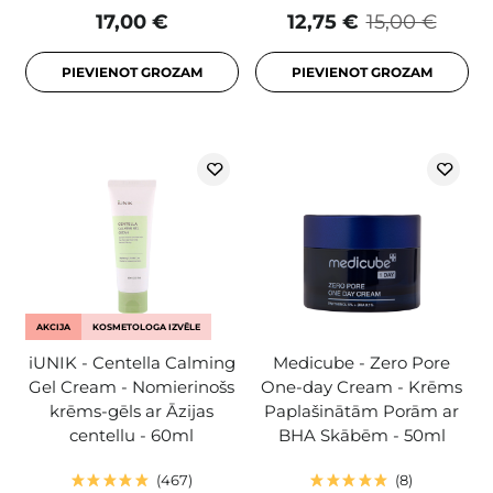
17,00 €
12,75 €
15,00 €
PIEVIENOT GROZAM
PIEVIENOT GROZAM
AKCIJA
KOSMETOLOGA IZVĒLE
iUNIK - Centella Calming
Medicube - Zero Pore
Gel Cream - Nomierinošs
One-day Cream - Krēms
krēms-gēls ar Āzijas
Paplašinātām Porām ar
centellu - 60ml
BHA Skābēm - 50ml
467
8