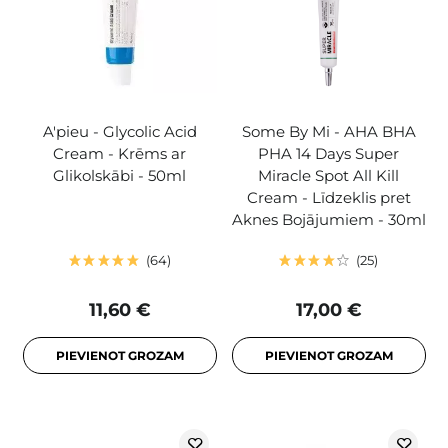
A'pieu - Glycolic Acid
Some By Mi - AHA BHA
Cream - Krēms ar
PHA 14 Days Super
Glikolskābi - 50ml
Miracle Spot All Kill
Cream - Līdzeklis pret
Aknes Bojājumiem - 30ml
64
25
11,60 €
17,00 €
PIEVIENOT GROZAM
PIEVIENOT GROZAM