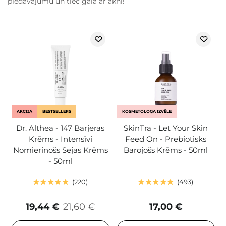
piedāvājumu un tiec galā ar akni!
AKCIJA
BESTSELLERS
KOSMETOLOGA IZVĒLE
Dr. Althea - 147 Barjeras
SkinTra - Let Your Skin
Krēms - Intensīvi
Feed On - Prebiotisks
Nomierinošs Sejas Krēms
Barojošs Krēms - 50ml
- 50ml
220
493
19,44 €
21,60 €
17,00 €