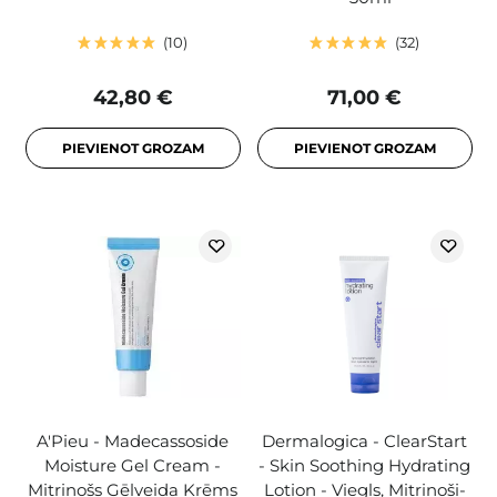
10
32
42,80 €
71,00 €
PIEVIENOT GROZAM
PIEVIENOT GROZAM
A'Pieu - Madecassoside
Dermalogica - ClearStart
Moisture Gel Cream -
- Skin Soothing Hydrating
Mitrinošs Gēlveida Krēms
Lotion - Viegls, Mitrinoši-