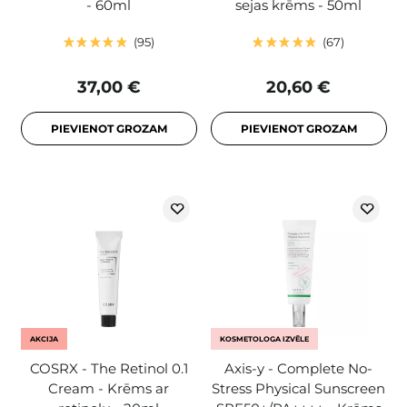
- 60ml
sejas krēms - 50ml
95
67
37,00 €
20,60 €
PIEVIENOT GROZAM
PIEVIENOT GROZAM
AKCIJA
KOSMETOLOGA IZVĒLE
COSRX - The Retinol 0.1
Axis-y - Complete No-
Cream - Krēms ar
Stress Physical Sunscreen