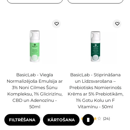
BasicLab - Viegla
BasicLab - Stiprināšana
Normalizējoša Emulsija ar
un Līdzsvarošana –
3% Noni Cilmes Šūnu
Prebiotisks Nomierinošs
Kompleksu, 1% Glicirizīnu,
Krēms ar 5% Prebiotikām,
CBD un Adenozīnu -
1% Gotu Kolu un F
50ml
Vitamīnu - 50ml
6
24
FILTRĒŠANA
KĀRTOŠANA