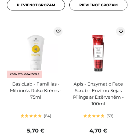
PIEVIENOT GROZAM
PIEVIENOT GROZAM
KOSMETOLOGA IZVĒLE
BasicLab - Famillias -
Apis - Enzymatic Face
Mitrinošs Roku Krēms -
Scrub - Enzīmu Sejas
75ml
Pīlings ar Dzērvenēm -
100ml
64
39
5,70 €
4,70 €