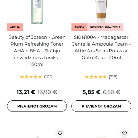
AKCIJA
AKCIJA
KOSMETOLOGA IZVĒLE
Beauty of Joseon - Green
SKIN1004 - Madagascar
Plum Refreshing Toner
Centella Ampoule Foam -
AHA + BHA - Skābju
Attīrošas Sejas Putas ar
atsvaidzinošs toniks -
Gotu Kolu - 20ml
150ml
100
218
13,21 €
13,90 €
5,85 €
6,50 €
PIEVIENOT GROZAM
PIEVIENOT GROZAM