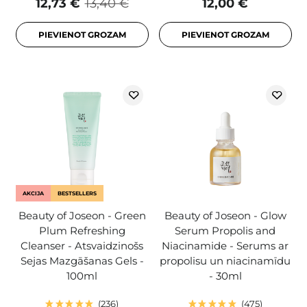
12,73 €
13,40 €
12,00 €
PIEVIENOT GROZAM
PIEVIENOT GROZAM
AKCIJA
BESTSELLERS
Beauty of Joseon - Green
Beauty of Joseon - Glow
Plum Refreshing
Serum Propolis and
Cleanser - Atsvaidzinošs
Niacinamide - Serums ar
Sejas Mazgāšanas Gels -
propolisu un niacinamīdu
100ml
- 30ml
236
475