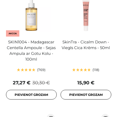
AKCIJA
SKIN1004 - Madagascar
SkinTra - Cicalm Down -
Centella Ampoule - Sejas
Viegls Cica Krēms - 50ml
Ampula ar Gotu Kolu -
100ml
769
118
27,27 €
30,30 €
15,90 €
PIEVIENOT GROZAM
PIEVIENOT GROZAM