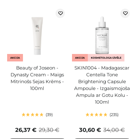
AKCIJA
AKCIJA
KOSMETOLOGA IZVĒLE
Beauty of Joseon -
SKIN1004 - Madagascar
Dynasty Cream - Maigs
Centella Tone
Mitrinošs Sejas Krēms -
Brightening Capsule
100ml
Ampoule - Izgaismojoša
Ampula ar Gotu Kolu -
100ml
39
235
26,37 €
29,30 €
30,60 €
34,00 €