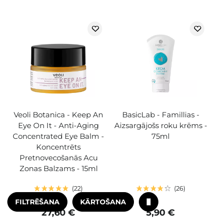
Veoli Botanica - Keep An
BasicLab - Famillias -
Eye On It - Anti-Aging
Aizsargājošs roku krēms -
Concentrated Eye Balm -
75ml
Koncentrēts
Pretnovecošanās Acu
Zonas Balzams - 15ml
22
26
FILTRĒŠANA
KĀRTOŠANA
27,60 €
5,90 €