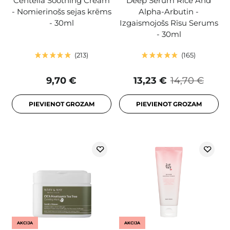
Centella Soothing Cream
Deep Serum Rice And
- Nomierinošs sejas krēms
Alpha-Arbutin -
- 30ml
Izgaismojošs Rīsu Serums
- 30ml
213
165
9,70 €
13,23 €
14,70 €
PIEVIENOT GROZAM
PIEVIENOT GROZAM
AKCIJA
AKCIJA