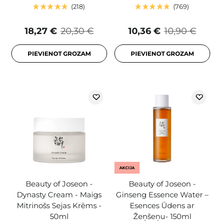
218
769
18,27 €
20,30 €
10,36 €
10,90 €
PIEVIENOT GROZAM
PIEVIENOT GROZAM
AKCIJA
Beauty of Joseon -
Beauty of Joseon -
Dynasty Cream - Maigs
Ginseng Essence Water –
Mitrinošs Sejas Krēms -
Esences Ūdens ar
50ml
Žeņšeņu- 150ml