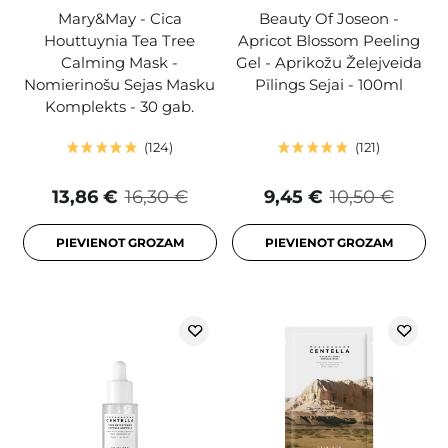
Mary&May - Cica
Beauty Of Joseon -
Houttuynia Tea Tree
Apricot Blossom Peeling
Calming Mask -
Gel - Aprikožu Želejveida
Nomierinošu Sejas Masku
Pīlings Sejai - 100ml
Komplekts - 30 gab.
124
121
13,86 €
16,30 €
9,45 €
10,50 €
PIEVIENOT GROZAM
PIEVIENOT GROZAM