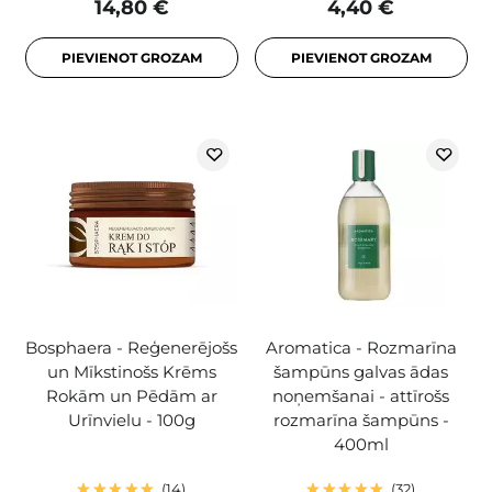
14,80 €
4,40 €
PIEVIENOT GROZAM
PIEVIENOT GROZAM
Bosphaera - Reģenerējošs
Aromatica - Rozmarīna
un Mīkstinošs Krēms
šampūns galvas ādas
Rokām un Pēdām ar
noņemšanai - attīrošs
Urīnvielu - 100g
rozmarīna šampūns -
400ml
14
32