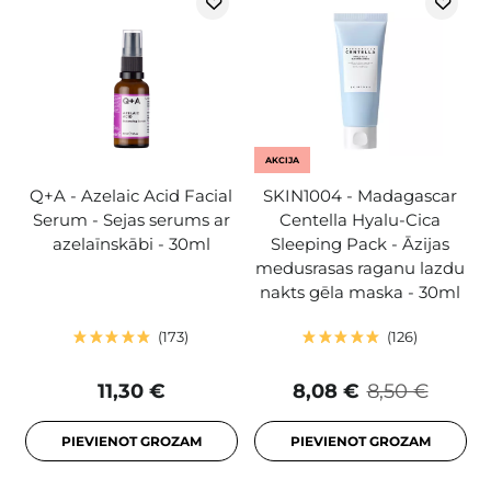
AKCIJA
Q+A - Azelaic Acid Facial
SKIN1004 - Madagascar
Serum - Sejas serums ar
Centella Hyalu-Cica
azelaīnskābi - 30ml
Sleeping Pack - Āzijas
medusrasas raganu lazdu
nakts gēla maska - 30ml
173
126
11,30 €
8,08 €
8,50 €
PIEVIENOT GROZAM
PIEVIENOT GROZAM