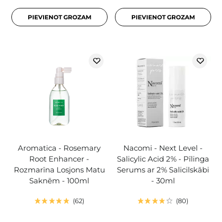
PIEVIENOT GROZAM
PIEVIENOT GROZAM
Aromatica - Rosemary
Nacomi - Next Level -
Root Enhancer -
Salicylic Acid 2% - Pīlinga
Rozmarīna Losjons Matu
Serums ar 2% Salicilskābi
Saknēm - 100ml
- 30ml
62
80