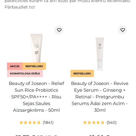
pateicoties kurām tā ātri kļūst par mūsu klientu iecienītāko.
Pārbaudiet to!
AKCIJA
BESTSELLERS
KOSMETOLOGA IZVĒLE
BESTSELLERS
Beauty of Joseon - Relief
Beauty of Joseon - Revive
Sun Rice Probiotics
Eye Serum - Ginseng +
SPF50+/PA++++ - Rīsu
Retinal - Pretgrumbu
Sejas Saules
Serums Ādai zem Acīm -
Aizsargkrēms - 50ml
30ml
1841
540