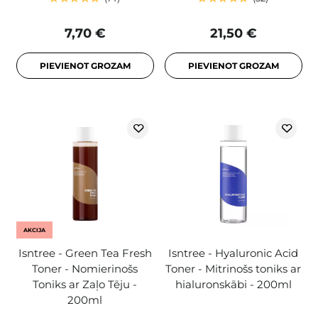
7,70 €
21,50 €
PIEVIENOT GROZAM
PIEVIENOT GROZAM
AKCIJA
Isntree - Green Tea Fresh
Isntree - Hyaluronic Acid
Toner - Nomierinošs
Toner - Mitrinošs toniks ar
Toniks ar Zaļo Tēju -
hialuronskābi - 200ml
200ml