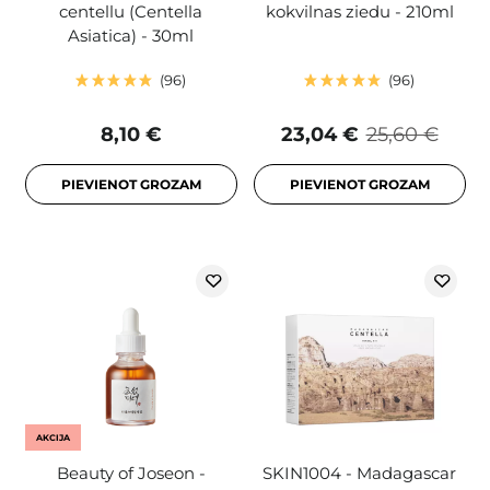
centellu (Centella
kokvilnas ziedu - 210ml
Asiatica) - 30ml
96
96
8,10 €
23,04 €
25,60 €
PIEVIENOT GROZAM
PIEVIENOT GROZAM
AKCIJA
Beauty of Joseon -
SKIN1004 - Madagascar