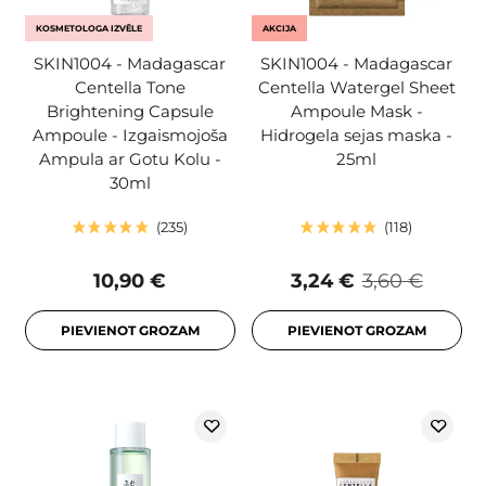
KOSMETOLOGA IZVĒLE
AKCIJA
SKIN1004 - Madagascar
SKIN1004 - Madagascar
Centella Tone
Centella Watergel Sheet
Brightening Capsule
Ampoule Mask -
Ampoule - Izgaismojoša
Hidrogela sejas maska -
Ampula ar Gotu Kolu -
25ml
30ml
235
118
10,90 €
3,24 €
3,60 €
PIEVIENOT GROZAM
PIEVIENOT GROZAM