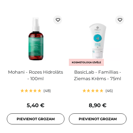
KOSMETOLOGA IZVĒLE
Mohani - Rozes Hidrolāts
BasicLab - Famillias -
- 100ml
Ziemas Krēms - 75ml
48
46
5,40 €
8,90 €
PIEVIENOT GROZAM
PIEVIENOT GROZAM