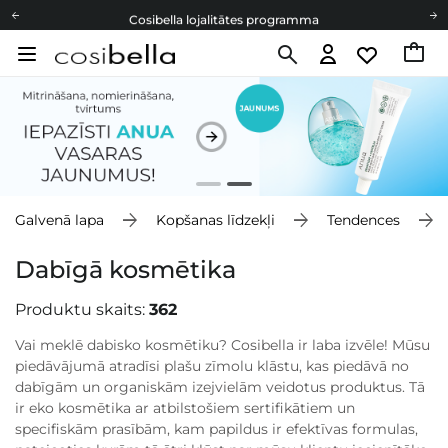
Cosibella lojalitātes programma
Bezmaskas piegāde no 49,00 €
Dāvanu Kartes
Cosibella lojalitātes programma
Bezmaskas piegāde no 49,00 €
Dāvanu Kartes
Galvenā lapa
Kopšanas līdzekļi
Tendences
Dabīgā kosmētika
Produktu skaits:
362
Vai meklē dabisko kosmētiku? Cosibella ir laba izvēle! Mūsu
piedāvājumā atradīsi plašu zīmolu klāstu, kas piedāvā no
dabīgām un organiskām izejvielām veidotus produktus. Tā
ir eko kosmētika ar atbilstošiem sertifikātiem un
specifiskām prasībām, kam papildus ir efektīvas formulas,