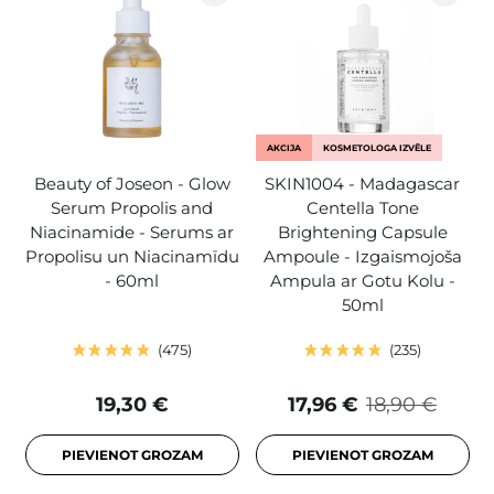
AKCIJA
KOSMETOLOGA IZVĒLE
Beauty of Joseon - Glow
SKIN1004 - Madagascar
Serum Propolis and
Centella Tone
Niacinamide - Serums ar
Brightening Capsule
Propolisu un Niacinamīdu
Ampoule - Izgaismojoša
- 60ml
Ampula ar Gotu Kolu -
50ml
475
235
19,30 €
17,96 €
18,90 €
PIEVIENOT GROZAM
PIEVIENOT GROZAM