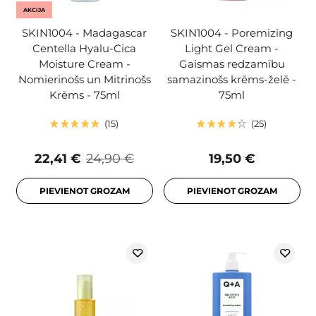
AKCIJA
SKIN1004 - Madagascar
SKIN1004 - Poremizing
Centella Hyalu-Cica
Light Gel Cream -
Moisture Cream -
Gaismas redzamību
Nomierinošs un Mitrinošs
samazinošs krēms-želē -
Krēms - 75ml
75ml
15
25
22,41 €
24,90 €
19,50 €
PIEVIENOT GROZAM
PIEVIENOT GROZAM