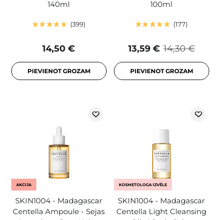
140ml
100ml
399
177
14,50 €
13,59 €
14,30 €
PIEVIENOT GROZAM
PIEVIENOT GROZAM
AKCIJA
KOSMETOLOGA IZVĒLE
SKIN1004 - Madagascar
SKIN1004 - Madagascar
Centella Ampoule - Sejas
Centella Light Cleansing