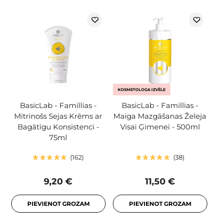
KOSMETOLOGA IZVĒLE
BasicLab - Famillias -
BasicLab - Famillias -
Mitrinošs Sejas Krēms ar
Maiga Mazgāšanas Želeja
Bagātīgu Konsistenci -
Visai Ģimenei - 500ml
75ml
162
38
9,20 €
11,50 €
PIEVIENOT GROZAM
PIEVIENOT GROZAM