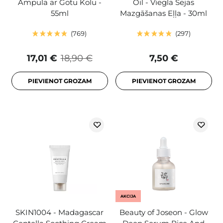
Ampula ar Gotu Kolu -
Oil - Viegla Sejas
55ml
Mazgāšanas Eļļa - 30ml
769
297
17,01 €
18,90 €
7,50 €
PIEVIENOT GROZAM
PIEVIENOT GROZAM
AKCIJA
SKIN1004 - Madagascar
Beauty of Joseon - Glow