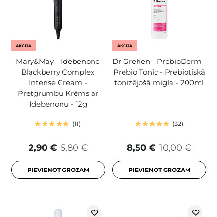
AKCIJA
AKCIJA
Mary&May - Idebenone
Dr Grehen - PrebioDerm -
Blackberry Complex
Prebio Tonic - Prebiotiskā
Intense Cream -
tonizējošā migla - 200ml
Pretgrumbu Krēms ar
Idebenonu - 12g
11
32
2,90 €
5,80 €
8,50 €
10,00 €
PIEVIENOT GROZAM
PIEVIENOT GROZAM