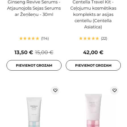
Ginseng Revive Serums -
Centella Travel Kit -
Atjaunojošs Sejas Serums
Ceļojumu kosmētikas
ar Žeņšeņu - 30ml
komplekts ar asijas
centellu (Centella
Asiatica)
114
22
13,50 €
15,00 €
42,00 €
PIEVIENOT GROZAM
PIEVIENOT GROZAM