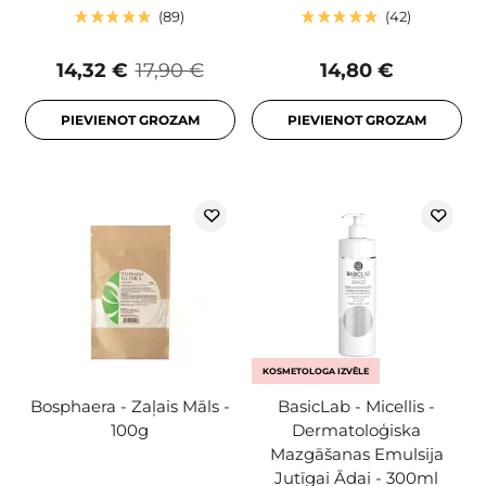
89
42
14,32 €
17,90 €
14,80 €
PIEVIENOT GROZAM
PIEVIENOT GROZAM
KOSMETOLOGA IZVĒLE
Bosphaera - Zaļais Māls -
BasicLab - Micellis -
100g
Dermatoloģiska
Mazgāšanas Emulsija
Jutīgai Ādai - 300ml