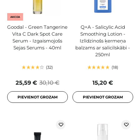
AKCIJA
Goodal - Green Tangerine
Q+A - Salicylic Acid
Vita C Dark Spot Care
Smoothing Lotion -
Serum - Izgaismojošs
Izlīdzinošs ķermeņa
Sejas Serums - 40ml
balzams ar salicilskābi -
250ml
32
18
25,59 €
30,10 €
15,20 €
PIEVIENOT GROZAM
PIEVIENOT GROZAM