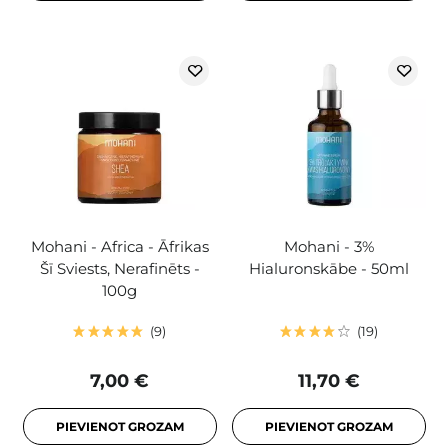
Mohani - Africa - Āfrikas
Mohani - 3%
Šī Sviests, Nerafinēts -
Hialuronskābe - 50ml
100g
9
19
7,00 €
11,70 €
PIEVIENOT GROZAM
PIEVIENOT GROZAM