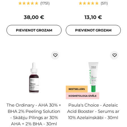
1751
511
38,00 €
13,10 €
PIEVIENOT GROZAM
PIEVIENOT GROZAM
BESTSELLERS
KOSMETOLOGA IZVĒLE
The Ordinary - AHA 30% +
Paula's Choice - Azelaic
BHA 2% Peeling Solution
Acid Booster - Serums ar
- Skābju Pīlings ar 30%
10% Azelaīnskābi - 30ml
AHA + 2% BHA - 30ml