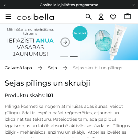
Cosibella lojalitātes programma
Bezmaskas piegāde no 49,00 €
Dāvanu Kartes
Cosibella lojalitātes programma
Bezmaskas piegāde no 49,00 €
Dāvanu Kartes
Galvenā lapa
Seja
Sejas skrubji un pīlings
Sejas pīlings un skrubji
Produktu skaits:
101
Pīlinga kosmētika noņem atmirušās ādas šūnas. Veicot
pīlingu, ādai ir iespēja pašai reģenerēties, atjaunot un
izlīdzināt tās tekstūru. Pateicoties tam, āda papildus
izgaismojas un labāk absorbē aktīvās sastāvdaļas. Pīlingus
izšķir - mehāniskos, enzīmu un skābju. Atceries izvēlēties