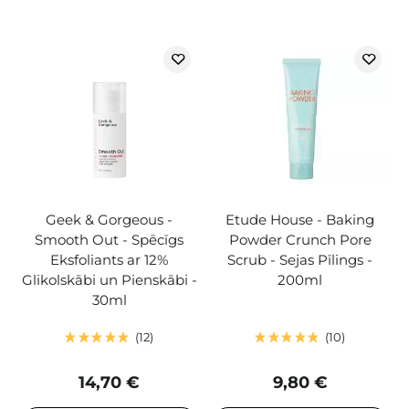
Geek & Gorgeous -
Etude House - Baking
Smooth Out - Spēcīgs
Powder Crunch Pore
Eksfoliants ar 12%
Scrub - Sejas Pīlings -
Glikolskābi un Pienskābi -
200ml
30ml
12
10
14,70 €
9,80 €