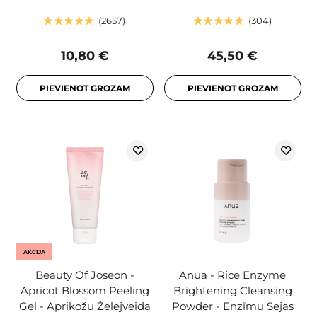
2657
304
10,80 €
45,50 €
PIEVIENOT GROZAM
PIEVIENOT GROZAM
AKCIJA
Beauty Of Joseon -
Anua - Rice Enzyme
Apricot Blossom Peeling
Brightening Cleansing
Gel - Aprikožu Želejveida
Powder - Enzīmu Sejas