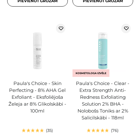
PIEVIENOT GROZAM
PIEVIENOT GROZAM
KOSMETOLOGA IZVĒLE
Paula's Choice - Skin
Paula's Choice - Clear -
Perfecting - 8% AHA Gel
Extra Strength Anti-
Exfoliant - Eksfoliējoša
Redness Exfoliating
Želeja ar 8% Glikolskābi -
Solution 2% BHA -
100ml
Nolobošs Toniks ar 2%
Salicilskābi - 118ml
35
76