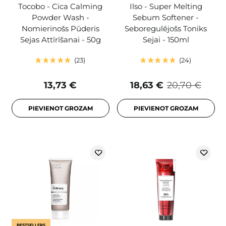
Tocobo - Cica Calming
Ilso - Super Melting
Powder Wash -
Sebum Softener -
Nomierinošs Pūderis
Seboregulējošs Toniks
Sejas Attīrīšanai - 50g
Sejai - 150ml
23
24
13,73 €
18,63 €
20,70 €
PIEVIENOT GROZAM
PIEVIENOT GROZAM
BESTSELLERS