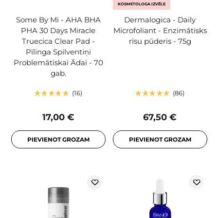
KOSMETOLOGA IZVĒLE
Some By Mi - AHA BHA
Dermalogica - Daily
PHA 30 Days Miracle
Microfoliant - Enzimātisks
Truecica Clear Pad -
rīsu pūderis - 75g
Pīlinga Spilventiņi
Problemātiskai Ādai - 70
gab.
16
86
17,00 €
67,50 €
PIEVIENOT GROZAM
PIEVIENOT GROZAM