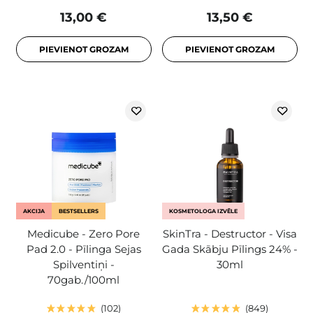
13,00 €
13,50 €
PIEVIENOT GROZAM
PIEVIENOT GROZAM
AKCIJA
BESTSELLERS
KOSMETOLOGA IZVĒLE
Medicube - Zero Pore
SkinTra - Destructor - Visa
Pad 2.0 - Pīlinga Sejas
Gada Skābju Pīlings 24% -
Spilventiņi -
30ml
70gab./100ml
102
849