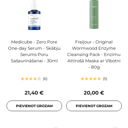
Medicube - Zero Pore
Fraijour - Original
One-day Serum - Skābju
Wormwood Enzyme
Serums Poru
Cleansing Pack - Enzīmu
Sašaurināšanai - 30ml
Attīrošā Maska ar Vībotni
- 80g
6
5
21,40 €
20,00 €
PIEVIENOT GROZAM
PIEVIENOT GROZAM