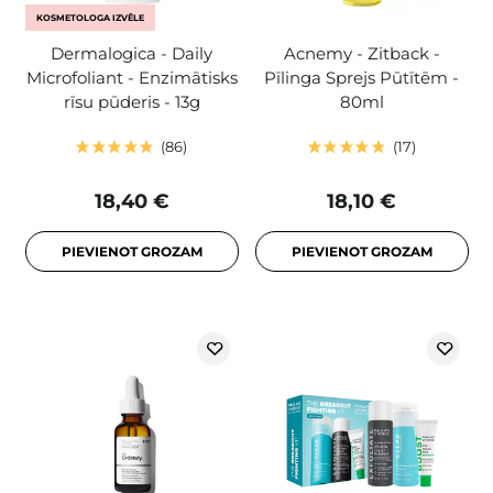
KOSMETOLOGA IZVĒLE
Dermalogica - Daily
Acnemy - Zitback -
Microfoliant - Enzimātisks
Pīlinga Sprejs Pūtītēm -
rīsu pūderis - 13g
80ml
86
17
18,40 €
18,10 €
PIEVIENOT GROZAM
PIEVIENOT GROZAM