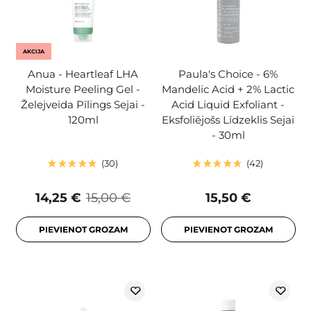
AKCIJA
Anua - Heartleaf LHA
Paula's Choice - 6%
Moisture Peeling Gel -
Mandelic Acid + 2% Lactic
Želejveida Pīlings Sejai -
Acid Liquid Exfoliant -
120ml
Eksfoliējošs Līdzeklis Sejai
- 30ml
30
42
14,25 €
15,00 €
15,50 €
PIEVIENOT GROZAM
PIEVIENOT GROZAM