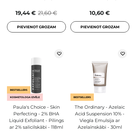
19,44 €
21,60 €
10,60 €
PIEVIENOT GROZAM
PIEVIENOT GROZAM
BESTSELLERS
KOSMETOLOGA IZVĒLE
BESTSELLERS
Paula's Choice - Skin
The Ordinary - Azelaic
Perfecting - 2% BHA
Acid Suspension 10% -
Liquid Exfoliant - Pīlings
Viegla Emulsija ar
ar 2% salicilskābi - 118ml
Azelaīnskābi - 30ml