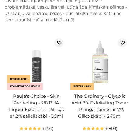
savam ādas tipam piemērotu pīlingu. Ja Tev ir
problemātiska, vaskulāra vai jutīga āda, ķīmiskais pīlings -
uz skābju vai enzīmu bāzes - būs labāka izvēle. Katru no
tiem atradīsi mūsu piedāvājumā!
BESTSELLERS
KOSMETOLOGA IZVĒLE
BESTSELLERS
Paula's Choice - Skin
The Ordinary - Glycolic
Perfecting - 2% BHA
Acid 7% Exfoliating Toner
Liquid Exfoliant - Pīlings
- Pīlinga Toniks ar 7%
ar 2% salicilskābi - 30ml
Glikolskābi - 240ml
1751
1803