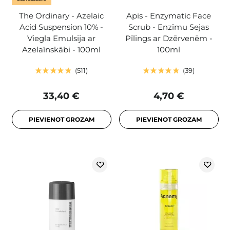
The Ordinary - Azelaic
Apis - Enzymatic Face
Acid Suspension 10% -
Scrub - Enzīmu Sejas
Viegla Emulsija ar
Pīlings ar Dzērvenēm -
Azelaīnskābi - 100ml
100ml
511
39
33,40 €
4,70 €
PIEVIENOT GROZAM
PIEVIENOT GROZAM