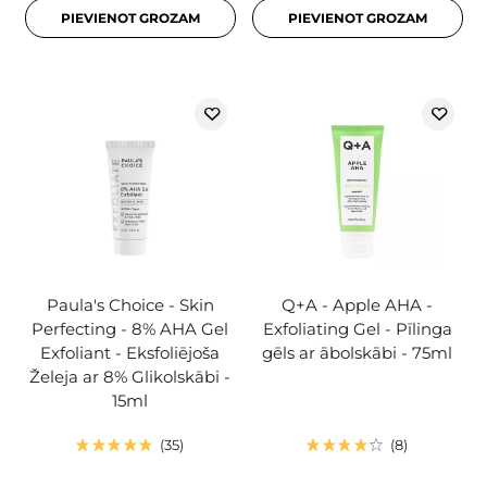
PIEVIENOT GROZAM
PIEVIENOT GROZAM
Paula's Choice - Skin
Q+A - Apple AHA -
Perfecting - 8% AHA Gel
Exfoliating Gel - Pīlinga
Exfoliant - Eksfoliējoša
gēls ar ābolskābi - 75ml
Želeja ar 8% Glikolskābi -
15ml
35
8