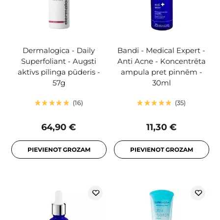
Dermalogica - Daily
Bandi - Medical Expert -
Superfoliant - Augsti
Anti Acne - Koncentrēta
aktīvs pīlinga pūderis -
ampula pret pinnēm -
57g
30ml
16
35
64,90 €
11,30 €
PIEVIENOT GROZAM
PIEVIENOT GROZAM