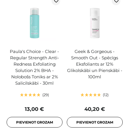
Paula's Choice - Clear -
Geek & Gorgeous -
Regular Strength Anti-
Smooth Out - Spēcīgs
Redness Exfoliating
Eksfoliants ar 12%
Solution 2% BHA -
Glikolskābi un Pienskābi -
Nolobošs Toniks ar 2%
100ml
Salicilskābi - 30ml
29
12
13,00 €
40,20 €
PIEVIENOT GROZAM
PIEVIENOT GROZAM