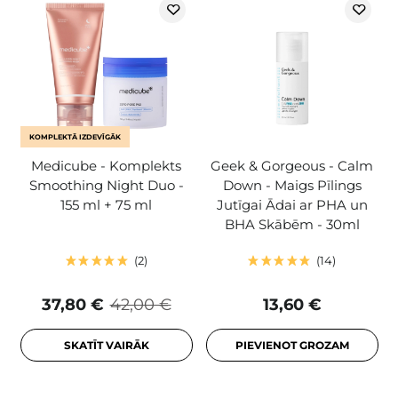
KOMPLEKTĀ IZDEVĪGĀK
Medicube - Komplekts
Geek & Gorgeous - Calm
Smoothing Night Duo -
Down - Maigs Pīlings
155 ml + 75 ml
Jutīgai Ādai ar PHA un
BHA Skābēm - 30ml
2
14
37,80 €
42,00 €
13,60 €
SKATĪT VAIRĀK
PIEVIENOT GROZAM