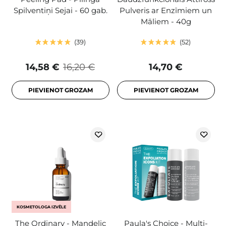
Spilventiņi Sejai - 60 gab.
Pulveris ar Enzīmiem un
Māliem - 40g
39
52
14,58 €
16,20 €
14,70 €
PIEVIENOT GROZAM
PIEVIENOT GROZAM
KOSMETOLOGA IZVĒLE
The Ordinary - Mandelic
Paula's Choice - Multi-