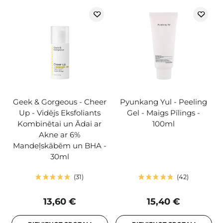
Geek & Gorgeous - Cheer
Pyunkang Yul - Peeling
Up - Vidējs Eksfoliants
Gel - Maigs Pīlings -
Kombinētai un Ādai ar
100ml
Akne ar 6%
Mandeļskābēm un BHA -
30ml
31
42
13,60 €
15,40 €