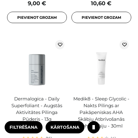
9,00 €
10,60 €
PIEVIENOT GROZAM
PIEVIENOT GROZAM
Dermalogica - Daily
Medik8 - Sleep Glycolic -
Superfoliant - Augstās
Nakts Pīlings ar
Aktivitātes Pīlinga
Pakāpeniskas AHA
Pūderis - 13g
Skābju Atbrīvošanās
Tehnoloģiju - 30ml
FILTRĒŠANA
KĀRTOŠANA