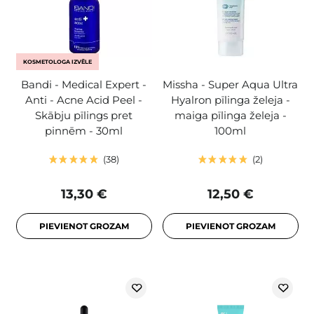
KOSMETOLOGA IZVĒLE
Bandi - Medical Expert -
Missha - Super Aqua Ultra
Anti - Acne Acid Peel -
Hyalron pīlinga želeja -
Skābju pīlings pret
maiga pīlinga želeja -
pinnēm - 30ml
100ml
38
2
13,30 €
12,50 €
PIEVIENOT GROZAM
PIEVIENOT GROZAM