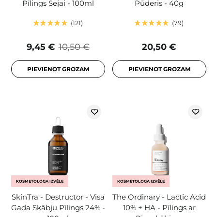
Pīlings Sejai - 100ml
Pūderis - 40g
121
79
9,45 €
10,50 €
20,50 €
PIEVIENOT GROZAM
PIEVIENOT GROZAM
KOSMETOLOGA IZVĒLE
KOSMETOLOGA IZVĒLE
SkinTra - Destructor - Visa
The Ordinary - Lactic Acid
Gada Skābju Pīlings 24% -
10% + HA - Pīlings ar