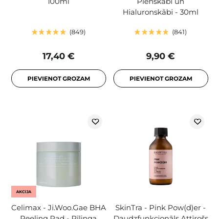
100ml
Pienskābi un
Hialuronskābi - 30ml
849
841
17,40 €
9,90 €
PIEVIENOT GROZAM
PIEVIENOT GROZAM
AKCIJA
Celimax - Ji.Woo.Gae BHA
SkinTra - Pink Pow(d)er -
Peeling Pad - Pīlinga
Daudzfunkcionāls Attīrošs