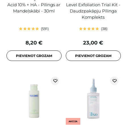
Acid 10% + HA - Pīlings ar
Level Exfoliation Trial Kit -
Mandeļskābi - 30ml
Daudzpakāpju Pīlinga
Komplekts
591
38
8,20 €
23,00 €
PIEVIENOT GROZAM
PIEVIENOT GROZAM
AKCIJA