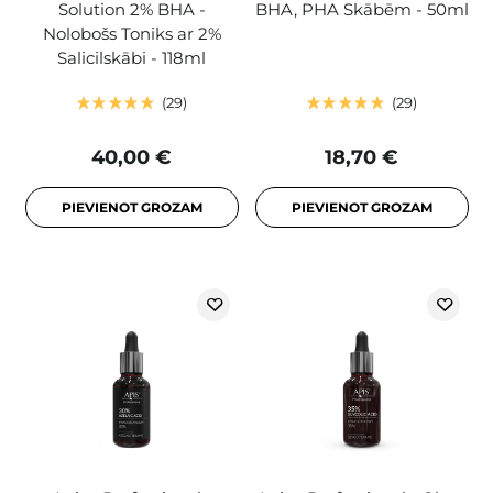
Solution 2% BHA -
BHA, PHA Skābēm - 50ml
Nolobošs Toniks ar 2%
Salicilskābi - 118ml
29
29
40,00 €
18,70 €
PIEVIENOT GROZAM
PIEVIENOT GROZAM