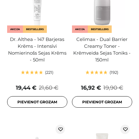
AKCIJA
BESTSELLERS
AKCIJA
BESTSELLERS
Dr. Althea - 147 Barjeras
Celimax - Dual Barrier
Krēms - Intensīvi
Creamy Toner -
Nomierinošs Sejas Krēms
Krēmveida Sejas Toniks -
- 50ml
150ml
221
192
19,44 €
21,60 €
16,92 €
19,90 €
PIEVIENOT GROZAM
PIEVIENOT GROZAM