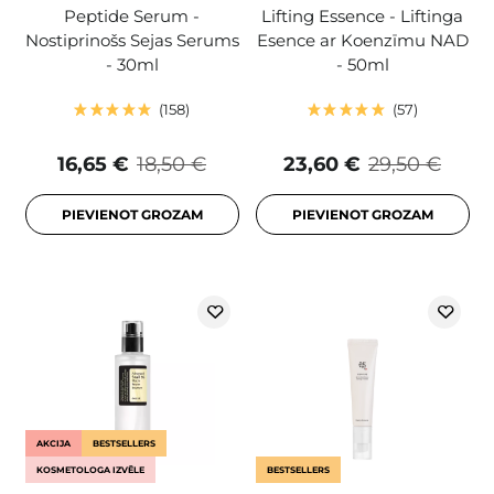
Peptide Serum -
Lifting Essence - Liftinga
Nostiprinošs Sejas Serums
Esence ar Koenzīmu NAD
- 30ml
- 50ml
158
57
16,65 €
18,50 €
23,60 €
29,50 €
PIEVIENOT GROZAM
PIEVIENOT GROZAM
AKCIJA
BESTSELLERS
KOSMETOLOGA IZVĒLE
BESTSELLERS