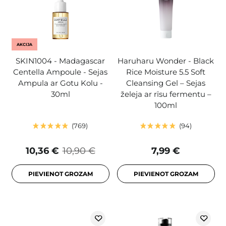
AKCIJA
SKIN1004 - Madagascar
Haruharu Wonder - Black
Centella Ampoule - Sejas
Rice Moisture 5.5 Soft
Ampula ar Gotu Kolu -
Cleansing Gel – Sejas
30ml
želeja ar rīsu fermentu –
100ml
769
94
10,36 €
10,90 €
7,99 €
PIEVIENOT GROZAM
PIEVIENOT GROZAM