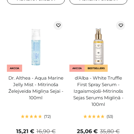
AKCIJA
AKCIJA
BESTSELLERS
Dr. Althea - Aqua Marine
d'Alba - White Truffle
Jelly Mist - Mitrinoša
First Spray Serum -
Želejveida Migliņa Sejai -
Izgaismojoši-Mitrinošs
100ml
Sejas Serums Migliņā -
100ml
72
53
15,21 €
16,90 €
25,06 €
35,80 €