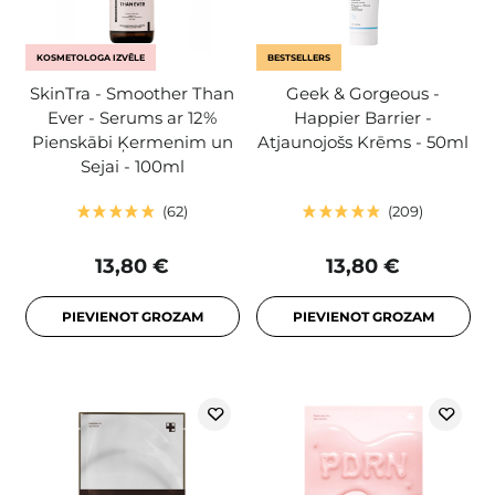
KOSMETOLOGA IZVĒLE
BESTSELLERS
SkinTra - Smoother Than
Geek & Gorgeous -
Ever - Serums ar 12%
Happier Barrier -
Pienskābi Ķermenim un
Atjaunojošs Krēms - 50ml
Sejai - 100ml
62
209
13,80 €
13,80 €
PIEVIENOT GROZAM
PIEVIENOT GROZAM