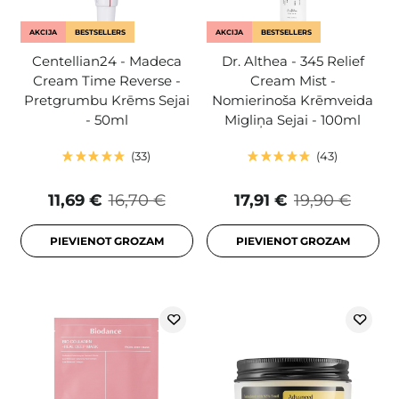
AKCIJA
BESTSELLERS
AKCIJA
BESTSELLERS
Centellian24 - Madeca
Dr. Althea - 345 Relief
Cream Time Reverse -
Cream Mist -
Pretgrumbu Krēms Sejai
Nomierinoša Krēmveida
- 50ml
Migliņa Sejai - 100ml
33
43
11,69 €
16,70 €
17,91 €
19,90 €
PIEVIENOT GROZAM
PIEVIENOT GROZAM