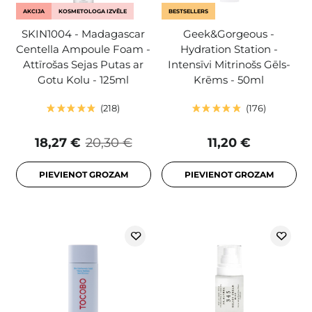
AKCIJA
KOSMETOLOGA IZVĒLE
BESTSELLERS
SKIN1004 - Madagascar
Geek&Gorgeous -
Centella Ampoule Foam -
Hydration Station -
Attīrošas Sejas Putas ar
Intensīvi Mitrinošs Gēls-
Gotu Kolu - 125ml
Krēms - 50ml
218
176
18,27 €
20,30 €
11,20 €
PIEVIENOT GROZAM
PIEVIENOT GROZAM