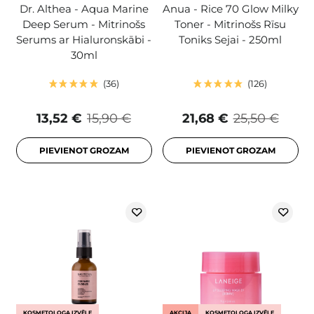
Dr. Althea - Aqua Marine
Anua - Rice 70 Glow Milky
Deep Serum - Mitrinošs
Toner - Mitrinošs Rīsu
Serums ar Hialuronskābi -
Toniks Sejai - 250ml
30ml
36
126
13,52 €
15,90 €
21,68 €
25,50 €
PIEVIENOT GROZAM
PIEVIENOT GROZAM
KOSMETOLOGA IZVĒLE
AKCIJA
KOSMETOLOGA IZVĒLE