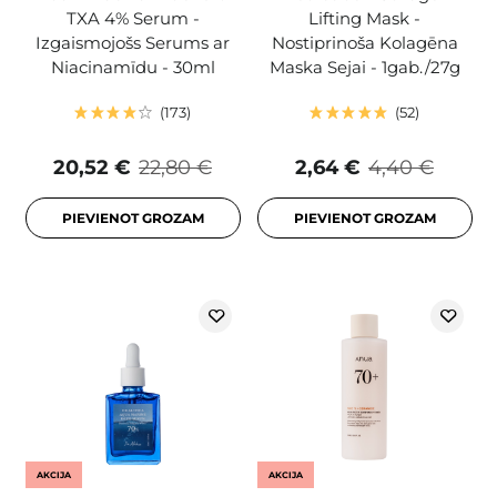
TXA 4% Serum -
Lifting Mask -
Izgaismojošs Serums ar
Nostiprinoša Kolagēna
Niacinamīdu - 30ml
Maska Sejai - 1gab./27g
173
52
20,52 €
22,80 €
2,64 €
4,40 €
PIEVIENOT GROZAM
PIEVIENOT GROZAM
AKCIJA
AKCIJA