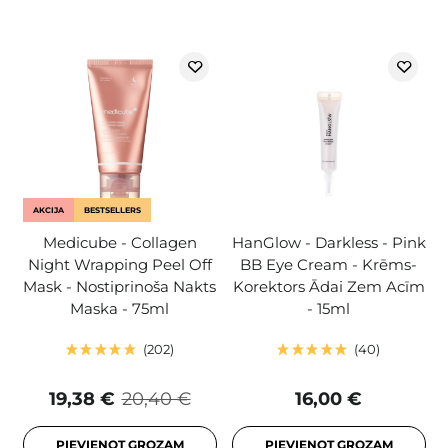
AKCIJA
BESTSELLERS
Medicube - Collagen
HanGlow - Darkless - Pink
Night Wrapping Peel Off
BB Eye Cream - Krēms-
Mask - Nostiprinoša Nakts
Korektors Ādai Zem Acīm
Maska - 75ml
- 15ml
202
40
19,38 €
20,40 €
16,00 €
PIEVIENOT GROZAM
PIEVIENOT GROZAM