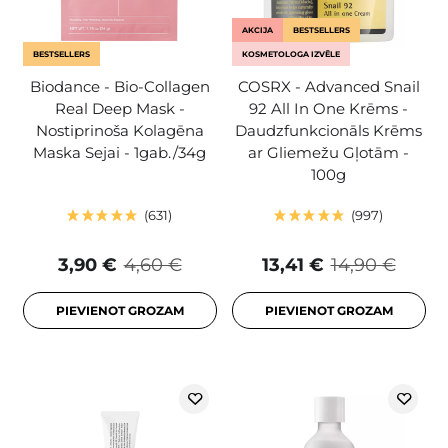
AKCIJA
BESTSELLERS
BESTSELLERS
KOSMETOLOGA IZVĒLE
Biodance - Bio-Collagen
COSRX - Advanced Snail
Real Deep Mask -
92 All In One Krēms -
Nostiprinoša Kolagēna
Daudzfunkcionāls Krēms
Maska Sejai - 1gab./34g
ar Gliemežu Gļotām -
100g
631
997
3,90 €
4,60 €
13,41 €
14,90 €
PIEVIENOT GROZAM
PIEVIENOT GROZAM