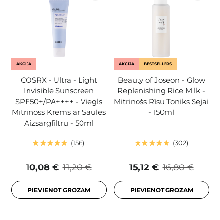
AKCIJA
AKCIJA
BESTSELLERS
COSRX - Ultra - Light
Beauty of Joseon - Glow
Invisible Sunscreen
Replenishing Rice Milk -
SPF50+/PA++++ - Viegls
Mitrinošs Rīsu Toniks Sejai
Mitrinošs Krēms ar Saules
- 150ml
Aizsargfiltru - 50ml
156
302
10,08 €
11,20 €
15,12 €
16,80 €
PIEVIENOT GROZAM
PIEVIENOT GROZAM