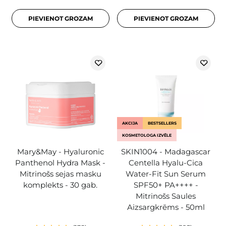
PIEVIENOT GROZAM
PIEVIENOT GROZAM
AKCIJA
BESTSELLERS
KOSMETOLOGA IZVĒLE
Mary&May - Hyaluronic
SKIN1004 - Madagascar
Panthenol Hydra Mask -
Centella Hyalu-Cica
Mitrinošs sejas masku
Water-Fit Sun Serum
komplekts - 30 gab.
SPF50+ PA++++ -
Mitrinošs Saules
Aizsargkrēms - 50ml