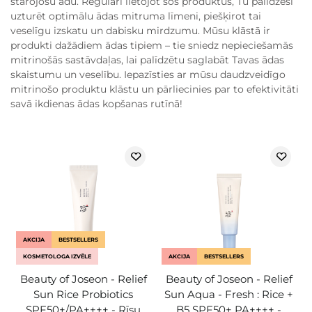
starojošu ādu. Regulāri lietojot šos produktus, Tu palīdzēsi
uzturēt optimālu ādas mitruma līmeni, piešķirot tai
veselīgu izskatu un dabisku mirdzumu. Mūsu klāstā ir
produkti dažādiem ādas tipiem – tie sniedz nepieciešamās
mitrinošās sastāvdaļas, lai palīdzētu saglabāt Tavas ādas
skaistumu un veselību. Iepazīsties ar mūsu daudzveidīgo
mitrinošo produktu klāstu un pārliecinies par to efektivitāti
savā ikdienas ādas kopšanas rutīnā!
AKCIJA
BESTSELLERS
KOSMETOLOGA IZVĒLE
AKCIJA
BESTSELLERS
Beauty of Joseon - Relief
Beauty of Joseon - Relief
Sun Rice Probiotics
Sun Aqua - Fresh : Rice +
SPF50+/PA++++ - Rīsu
B5 SPF50+ PA++++ -