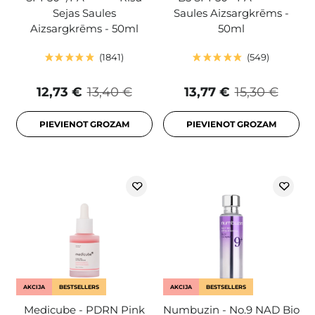
Sejas Saules
Saules Aizsargkrēms -
Aizsargkrēms - 50ml
50ml
1841
549
12,73 €
13,40 €
13,77 €
15,30 €
PIEVIENOT GROZAM
PIEVIENOT GROZAM
AKCIJA
BESTSELLERS
AKCIJA
BESTSELLERS
Medicube - PDRN Pink
Numbuzin - No.9 NAD Bio