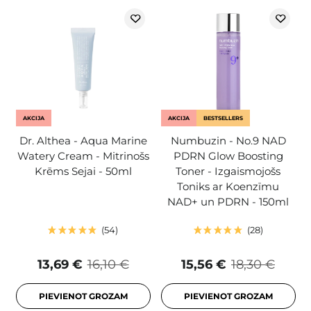
AKCIJA
AKCIJA
BESTSELLERS
Dr. Althea - Aqua Marine
Numbuzin - No.9 NAD
Watery Cream - Mitrinošs
PDRN Glow Boosting
Krēms Sejai - 50ml
Toner - Izgaismojošs
Toniks ar Koenzīmu
NAD+ un PDRN - 150ml
54
28
13,69 €
16,10 €
15,56 €
18,30 €
PIEVIENOT GROZAM
PIEVIENOT GROZAM