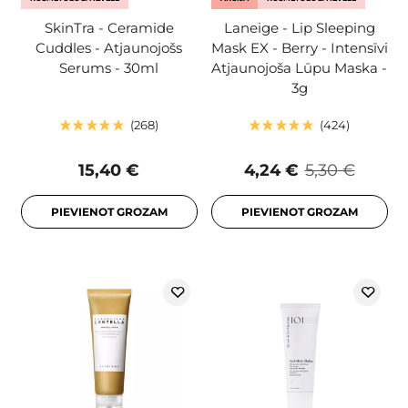
SkinTra - Ceramide
Laneige - Lip Sleeping
Cuddles - Atjaunojošs
Mask EX - Berry - Intensīvi
Serums - 30ml
Atjaunojoša Lūpu Maska -
3g
268
424
15,40 €
4,24 €
5,30 €
PIEVIENOT GROZAM
PIEVIENOT GROZAM