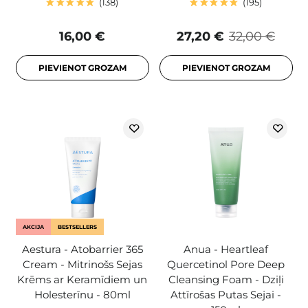
138
195
16,00 €
27,20 €
32,00 €
PIEVIENOT GROZAM
PIEVIENOT GROZAM
AKCIJA
BESTSELLERS
Aestura - Atobarrier 365
Anua - Heartleaf
Cream - Mitrinošs Sejas
Quercetinol Pore Deep
Krēms ar Keramīdiem un
Cleansing Foam - Dziļi
Holesterīnu - 80ml
Attīrošas Putas Sejai -