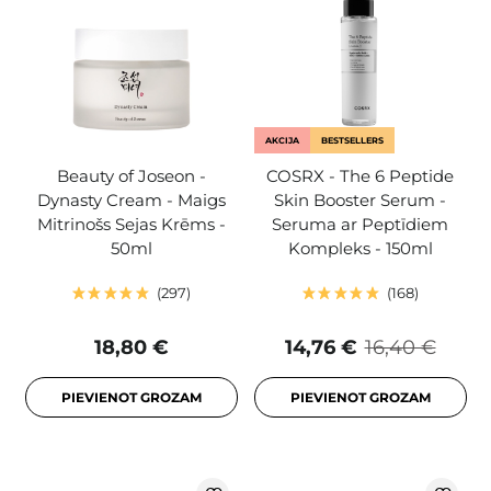
AKCIJA
BESTSELLERS
Beauty of Joseon -
COSRX - The 6 Peptide
Dynasty Cream - Maigs
Skin Booster Serum -
Mitrinošs Sejas Krēms -
Seruma ar Peptīdiem
50ml
Kompleks - 150ml
297
168
18,80 €
14,76 €
16,40 €
PIEVIENOT GROZAM
PIEVIENOT GROZAM