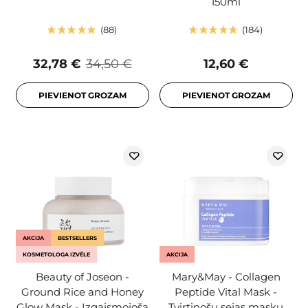
150ml
88
184
32,78 €
34,50 €
12,60 €
PIEVIENOT GROZAM
PIEVIENOT GROZAM
AKCIJA
BESTSELLERS
KOSMETOLOGA IZVĒLE
AKCIJA
Beauty of Joseon -
Mary&May - Collagen
Ground Rice and Honey
Peptide Vital Mask -
Glow Mask - Izgaismojoša
Tvirtinošu sejas masku