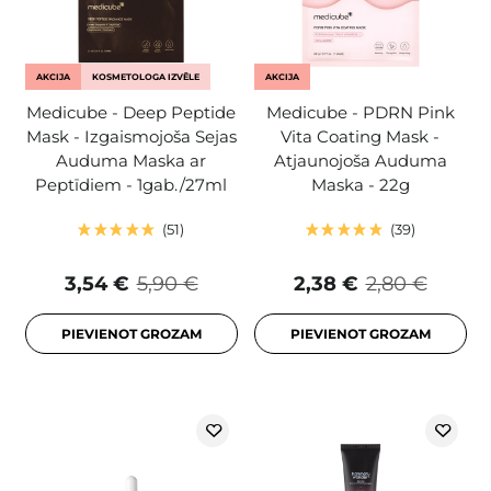
AKCIJA
KOSMETOLOGA IZVĒLE
AKCIJA
Medicube - Deep Peptide
Medicube - PDRN Pink
Mask - Izgaismojoša Sejas
Vita Coating Mask -
Auduma Maska ar
Atjaunojoša Auduma
Peptīdiem - 1gab./27ml
Maska - 22g
51
39
3,54 €
5,90 €
2,38 €
2,80 €
PIEVIENOT GROZAM
PIEVIENOT GROZAM