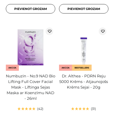
PIEVIENOT GROZAM
PIEVIENOT GROZAM
AKCIJA
AKCIJA
BESTSELLERS
Numbuzin - No.9 NAD Bio
Dr. Althea - PDRN Reju
Lifting Full Cover Facial
5000 Krēms - Atjaunojošs
Mask - Liftinga Sejas
Krēms Sejai - 20g
Maska ar Koenzīmu NAD
- 26ml
42
31