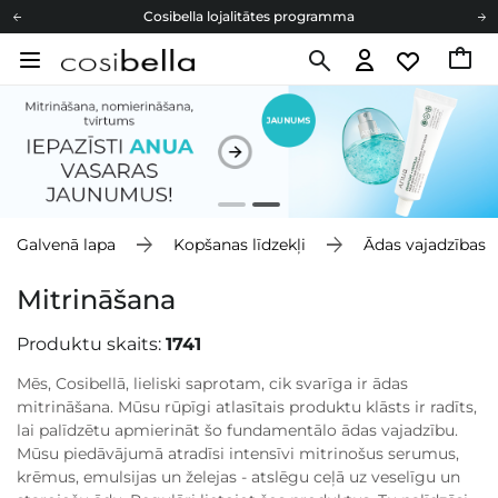
Cosibella lojalitātes programma
Bezmaskas piegāde no 49,00 €
Dāvanu Kartes
Cosibella lojalitātes programma
Bezmaskas piegāde no 49,00 €
Dāvanu Kartes
Galvenā lapa
Kopšanas līdzekļi
Ādas vajadzības
Mitrināšana
Produktu skaits:
1741
Mēs, Cosibellā, lieliski saprotam, cik svarīga ir ādas
mitrināšana. Mūsu rūpīgi atlasītais produktu klāsts ir radīts,
lai palīdzētu apmierināt šo fundamentālo ādas vajadzību.
Mūsu piedāvājumā atradīsi intensīvi mitrinošus serumus,
krēmus, emulsijas un želejas - atslēgu ceļā uz veselīgu un