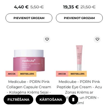
4,40 €
5,50 €
19,35 €
21,50 €
PIEVIENOT GROZAM
PIEVIENOT GROZAM
AKCIJA
BESTSELLERS
AKCIJA
BESTSELLERS
Medicube - PDRN Pink
Medicube - PDRN Pink
Collagen Capsule Cream
Peptide Eye Cream - Acu
- Kolagēna Krēms Sejai -
Zonas Krēms ar
55g
Peptīdiem un PDRN -
FILTRĒŠANA
KĀRTOŠANA
30ml