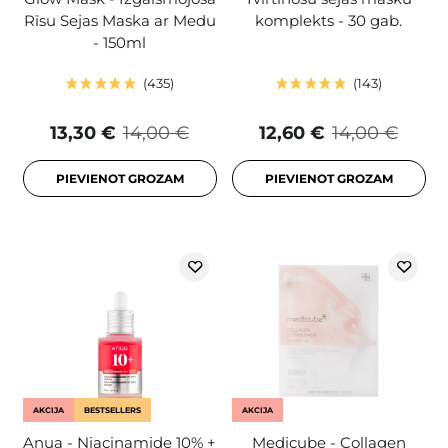
Rīsu Sejas Maska ar Medu
komplekts - 30 gab.
- 150ml
435
143
13,30 €
14,00 €
12,60 €
14,00 €
PIEVIENOT GROZAM
PIEVIENOT GROZAM
AKCIJA
BESTSELLERS
AKCIJA
Anua - Niacinamide 10% +
Medicube - Collagen