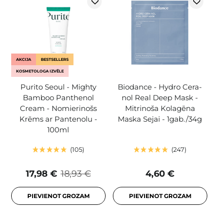
AKCIJA
BESTSELLERS
KOSMETOLOGA IZVĒLE
Purito Seoul - Mighty
Biodance - Hydro Cera-
Bamboo Panthenol
nol Real Deep Mask -
Cream - Nomierinošs
Mitrinoša Kolagēna
Krēms ar Pantenolu -
Maska Sejai - 1gab./34g
100ml
105
247
17,98 €
18,93 €
4,60 €
PIEVIENOT GROZAM
PIEVIENOT GROZAM