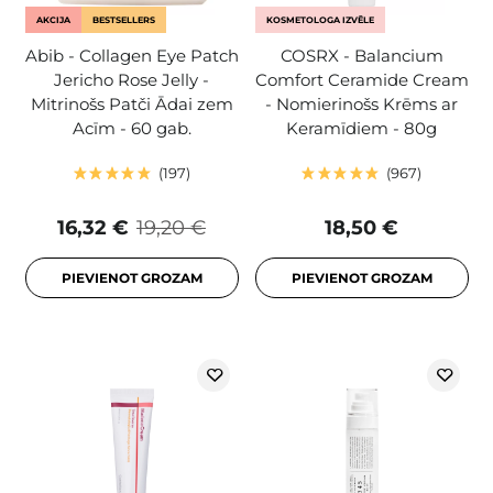
AKCIJA
BESTSELLERS
KOSMETOLOGA IZVĒLE
Abib - Collagen Eye Patch
COSRX - Balancium
Jericho Rose Jelly -
Comfort Ceramide Cream
Mitrinošs Patči Ādai zem
- Nomierinošs Krēms ar
Acīm - 60 gab.
Keramīdiem - 80g
197
967
16,32 €
19,20 €
18,50 €
PIEVIENOT GROZAM
PIEVIENOT GROZAM