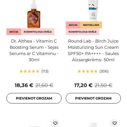
AKCIJA
BESTSELLERS
AKCIJA
KOSMETOLOGA IZVĒLE
KOSMETOLOGA IZVĒLE
Dr. Althea - Vitamin C
Round Lab - Birch Juice
Boosting Serum - Sejas
Moisturizing Sun Cream
Serums ar C Vitamīnu -
SPF50+ PA++++ - Saules
30ml
Aizsargkrēms- 50ml
113
306
18,36 €
21,60 €
17,20 €
21,50 €
PIEVIENOT GROZAM
PIEVIENOT GROZAM