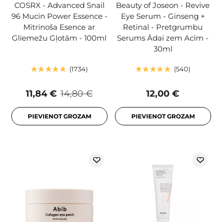
COSRX - Advanced Snail
Beauty of Joseon - Revive
96 Mucin Power Essence -
Eye Serum - Ginseng +
Mitrinoša Esence ar
Retinal - Pretgrumbu
Gliemežu Gļotām - 100ml
Serums Ādai zem Acīm -
30ml
1734
540
11,84 €
14,80 €
12,00 €
PIEVIENOT GROZAM
PIEVIENOT GROZAM