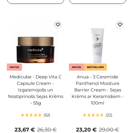
AKCIJA
AKCIJA
BESTSELLERS
Medicube - Deep Vita C
Anua - 3 Ceramide
Capsule Cream -
Panthenol Moisture
Izgaismojošs un
Barrier Cream - Sejas
Nostiprinošs Sejas Krēms
Krēms ar Keramīdiem -
- 55g
100ml
52
22
23,67 €
26,30 €
23,20 €
29,00 €