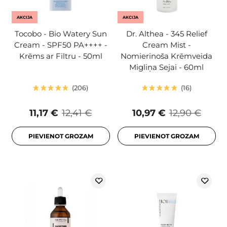
AKCIJA
AKCIJA
Tocobo - Bio Watery Sun
Dr. Althea - 345 Relief
Cream - SPF50 PA++++ -
Cream Mist -
Krēms ar Filtru - 50ml
Nomierinoša Krēmveida
Migliņa Sejai - 60ml
206
16
11,17 €
12,41 €
10,97 €
12,90 €
PIEVIENOT GROZAM
PIEVIENOT GROZAM