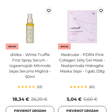
AKCIJA
AKCIJA
d'Alba - White Truffle
Medicube - PDRN Pink
First Spray Serum -
Collagen Jelly Gel Mask -
Izgaismojoši-Mitrinošs
Nostiprinoša Hidrogēla
Sejas Serums Migliņā -
Maska Sejai - 1 gab./28g
50ml
53
82
18,34 €
26,20 €
5,04 €
5,60 €
PIEVIENOT GROZAM
PIEVIENOT GROZAM