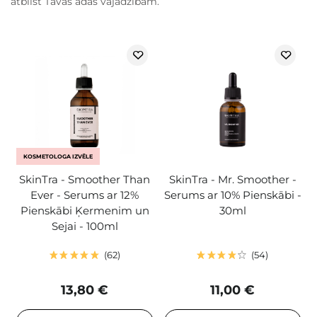
atbilst Tavas ādas vajadzībām.
KOSMETOLOGA IZVĒLE
SkinTra - Smoother Than
SkinTra - Mr. Smoother -
Ever - Serums ar 12%
Serums ar 10% Pienskābi -
Pienskābi Ķermenim un
30ml
Sejai - 100ml
62
54
13,80 €
11,00 €