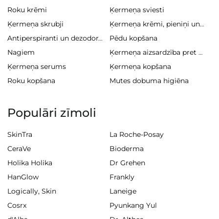
Roku krēmi
Ķermeņa sviesti
Ķermeņa skrubji
Ķermeņa krēmi, pieniņi un balzami
Pēdu kopšana
Antiperspiranti un dezodoranti
Nagiem
Ķermeņa aizsardzība pret sauli
Ķermeņa serums
Ķermeņa kopšana
Roku kopšana
Mutes dobuma higiēna
Populāri zīmoli
SkinTra
La Roche-Posay
CeraVe
Bioderma
Holika Holika
Dr Grehen
HanGlow
Frankly
Logically, Skin
Laneige
Cosrx
Pyunkang Yul