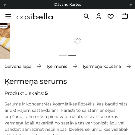
Dāvanu Kartes
Cosibella lojalitātes programma
Bezmaskas piegāde no 49,00 €
Dāvanu Kartes
Galvenā lapa
Ķermenis
Ķermeņa kopšana
Ķermeņa serums
Produktu skaits:
5
Serums ir koncentrēts kosmētikas līdzeklis, kas bagātināts
ar aktīvajām sastāvdaļām. Parasti to saistām ar sejas
kopšanu, taču mūsu piedāvājumā atradīsi arī serumus
ķermeņa ādai! Atkarībā no sastāva tas var tonizēt ādu vai
palīdzēt samazināt nepilnības. Izvēlies serumu, kas vislabāk