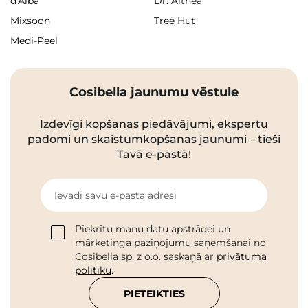
d'Alba
Dr. Althea
Mixsoon
Tree Hut
Medi-Peel
Cosibella jaunumu vēstule
Izdevīgi kopšanas piedāvājumi, ekspertu
padomi un skaistumkopšanas jaunumi – tieši
Tavā e-pastā!
Ievadi savu e-pasta adresi
Piekrītu manu datu apstrādei un
mārketinga paziņojumu saņemšanai no
Cosibella sp. z o.o. saskaņā ar
privātuma
politiku
.
PIETEIKTIES