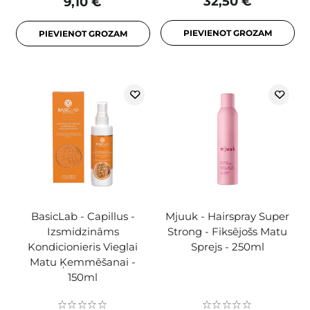
32,50 €
9,10 €
PIEVIENOT GROZAM
PIEVIENOT GROZAM
BasicLab - Capillus -
Mjuuk - Hairspray Super
Izsmidzināms
Strong - Fiksējošs Matu
Kondicionieris Vieglai
Sprejs - 250ml
Matu Ķemmēšanai -
150ml