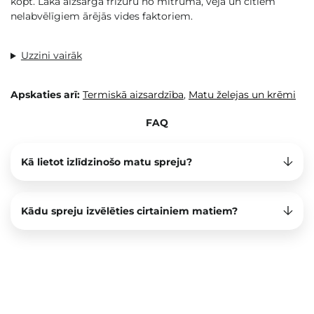
kopt. Laka aizsargā frizūru no mitruma, vēja un citiem
nelabvēlīgiem ārējās vides faktoriem.
Uzzini vairāk
Apskaties arī:
Termiskā aizsardzība
,
Matu želejas un krēmi
FAQ
Kā lietot izlīdzinošo matu spreju?
Kādu spreju izvēlēties cirtainiem matiem?