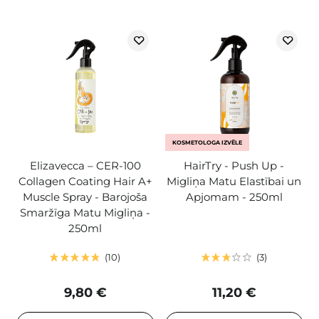
KOSMETOLOGA IZVĒLE
Elizavecca – CER-100
HairTry - Push Up -
Collagen Coating Hair A+
Migliņa Matu Elastībai un
Muscle Spray - Barojoša
Apjomam - 250ml
Smaržīga Matu Migliņa -
250ml
10
3
9,80 €
11,20 €