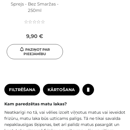
Sprejs - Bez Smaržas -
250ml
9,90 €
PAZIŅOT PAR
PIEEJAMĪBU
FILTRĒŠANA
KĀRTOŠANA
Kam paredzētas matu lakas?
Neatkarīgi no tā, vai vēlies izcelt viļņotus matus vai ieveidot
frizūru, matu laka būs uzticams palīgs. Tā ne tikai savalda
nepaklausīgas šķipsnas, bet arī palīdz matus pasargāt un