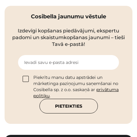
Cosibella jaunumu vēstule
Izdevīgi kopšanas piedāvājumi, ekspertu
padomi un skaistumkopšanas jaunumi – tieši
Tavā e-pastā!
Ievadi savu e-pasta adresi
Piekrītu manu datu apstrādei un
mārketinga paziņojumu saņemšanai no
Cosibella sp. z o.o. saskaņā ar
privātuma
politiku
.
PIETEIKTIES