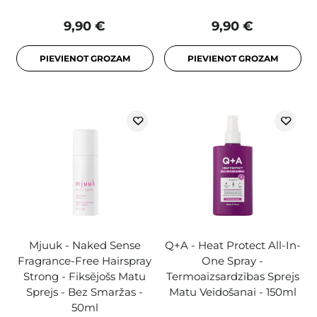
9,90 €
9,90 €
PIEVIENOT GROZAM
PIEVIENOT GROZAM
Mjuuk - Naked Sense
Q+A - Heat Protect All-In-
Fragrance-Free Hairspray
One Spray -
Strong - Fiksējošs Matu
Termoaizsardzības Sprejs
Sprejs - Bez Smaržas -
Matu Veidošanai - 150ml
50ml