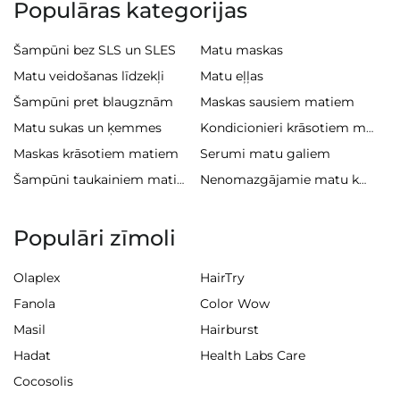
Populāras kategorijas
Šampūni bez SLS un SLES
Matu maskas
Matu veidošanas līdzekļi
Matu eļļas
Šampūni pret blaugznām
Maskas sausiem matiem
Matu sukas un ķemmes
Kondicionieri krāsotiem matiem
Maskas krāsotiem matiem
Serumi matu galiem
Šampūni taukainiem matiem
Nenomazgājamie matu kondicionieri
Populāri zīmoli
Olaplex
HairTry
Fanola
Color Wow
Masil
Hairburst
Hadat
Health Labs Care
Cocosolis