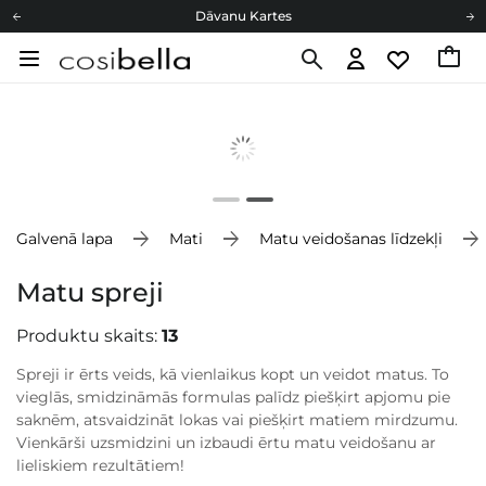
Dāvanu Kartes
Cosibella lojalitātes programma
Bezmaskas piegāde no 49,00 €
Dāvanu Kartes
Galvenā lapa
Mati
Matu veidošanas līdzekļi
Matu spreji
Produktu skaits:
13
Spreji ir ērts veids, kā vienlaikus kopt un veidot matus. To
vieglās, smidzināmās formulas palīdz piešķirt apjomu pie
saknēm, atsvaidzināt lokas vai piešķirt matiem mirdzumu.
Vienkārši uzsmidzini un izbaudi ērtu matu veidošanu ar
lieliskiem rezultātiem!