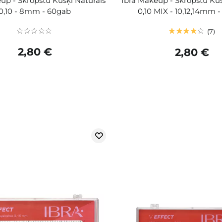
up - Skropstu Kušķi Naturals
Ibra Makeup - Skropstu Kuš
0,10 - 8mm - 60gab
0,10 MIX - 10,12,14mm 
7
2,80 €
2,80 €