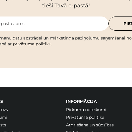
tieši Tavā e-pastā!
-pasta adresi
PIE
 manu datu apstrādei un mārketinga paziņojumu saņemšanai no C
kaņā ar
privātuma politiku
.
S
INFORMĀCIJA
rozs
Pirkumu noteikumi
jumi
Privātuma politika
sts
Atgriešana un sūdzības