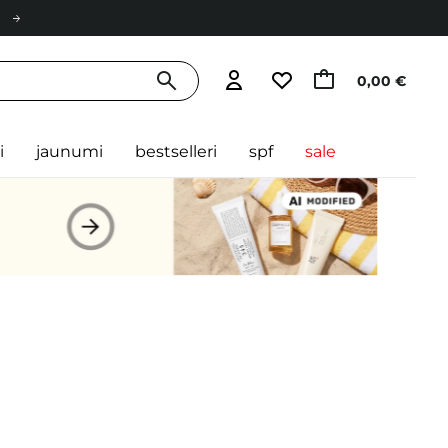
0,00 €
i
jaunumi
bestselleri
spf
sale