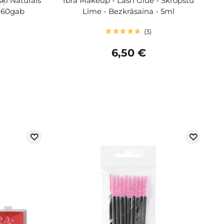
ķi Naturals
Ibra Makeup - Lash Glue - Skropstu
- 60gab
Līme - Bezkrāsaina - 5ml
3
6,50 €