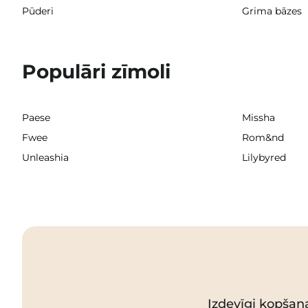
Pūderi
Grima bāzes
Populāri zīmoli
Paese
Missha
Fwee
Rom&nd
Unleashia
Lilybyred
Izdevīgi kopšan