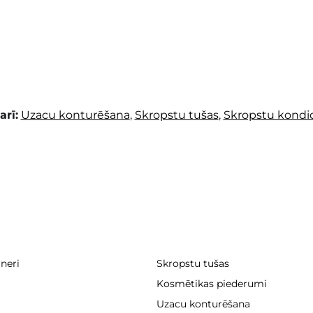
arī:
Uzacu konturēšana
,
Skropstu tušas
,
Skropstu kondic
ineri
Skropstu tušas
Kosmētikas piederumi
Uzacu konturēšana