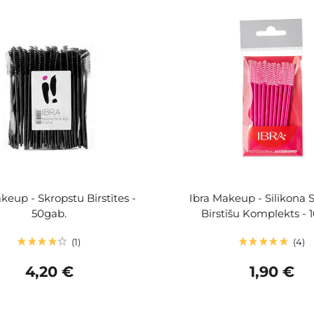
keup - Skropstu Birstītes -
Ibra Makeup - Silikona 
50gab.
Birstīšu Komplekts - 
1
4
4,20 €
1,90 €