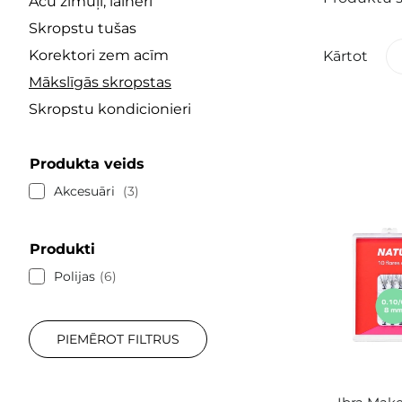
Acu zīmuļi, laineri
Skropstu tušas
Korektori zem acīm
Kārtot
Mākslīgās skropstas
Skropstu kondicionieri
Produkta veids
Akcesuāri
3
Produkti
Polijas
6
PIEMĒROT FILTRUS