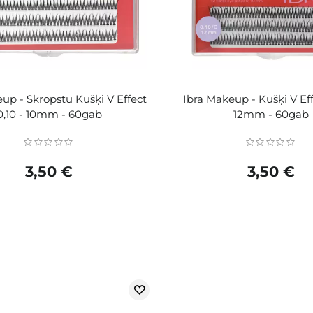
up - Skropstu Kušķi V Effect
Ibra Makeup - Kušķi V Eff
0,10 - 10mm - 60gab
12mm - 60gab
3,50 €
3,50 €