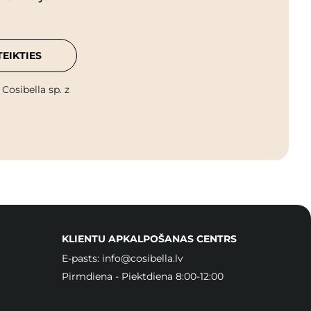
TEIKTIES
osibella sp. z
KLIENTU APKALPOŠANAS CENTRS
E-pasts:
info@cosibella.lv
Pirmdiena - Piektdiena 8:00-12:00