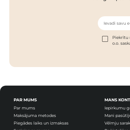
Ievadi savu e
Piekrītu
o.o. sas
PAR MUMS
MANS KONT
Par mums
Iepirkumu g
Maksājuma metodes
Mani pasūtī
Piegādes laiks un izmaksas
Vēlmju sarak