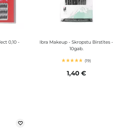
ect 0,10 -
Ibra Makeup - Skropstu Birstītes -
10gab.
19
1,40 €