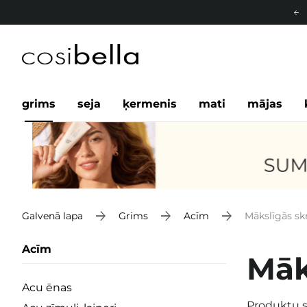
grims
seja
ķermenis
mati
mājas
Galvenā lapa
Grims
Acīm
Mākslīgās sk
Acīm
Māk
Acu ēnas
Produktu s