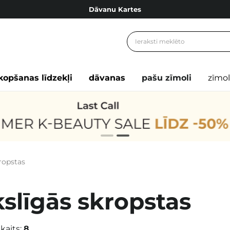
Dāvanu Kartes
Cosibella lojalitātes programma
Bezmaskas piegāde no 49,00 €
Dāvanu Kartes
kopšanas līdzekļi
dāvanas
pašu zīmoli
zīmol
ropstas
slīgās skropstas
kaits:
8