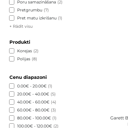
Poru samazināšana
2
Pretgrumbu
7
Pret matu izkrišanu
1
+ Rādīt visu
Produkti
Korejas
2
Polijas
8
Cenu diapazoni
0.00€ - 20.00€
1
20.00€ - 40.00€
5
40.00€ - 60.00€
4
60.00€ - 80.00€
3
Garett 
80.00€ - 100.00€
1
100.00€ - 120.00€
2