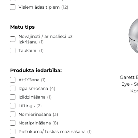
Visiem ādas tipiem
12
Matu tips
Novājināti / ar noslieci uz
izkrišanu
1
Taukaini
1
Produkta iedarbība:
Garett 
Attīrīšana
1
Eye - 
Izgaismošana
4
Kom
Izlīdzināšana
1
Liftings
2
Nomierināšana
3
Nostiprināšana
8
Pietūkuma/ tūskas mazināšana
1