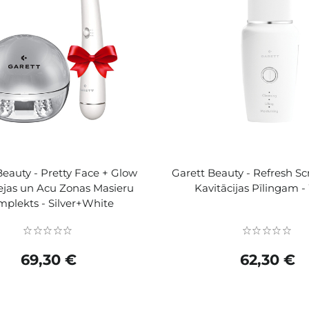
Beauty - Pretty Face + Glow
Garett Beauty - Refresh Scr
Sejas un Acu Zonas Masieru
Kavitācijas Pīlingam 
plekts - Silver+White
69,30 €
62,30 €