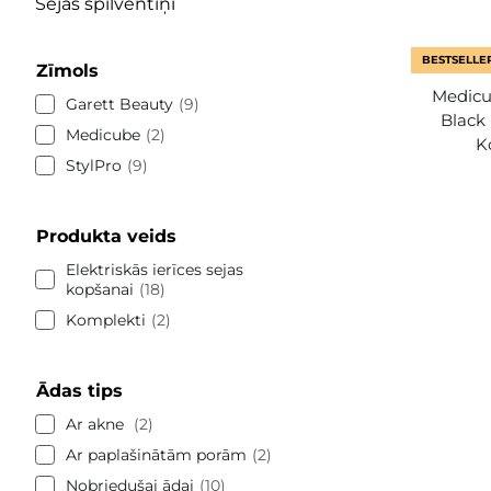
Sejas spilventiņi
BESTSELLE
Zīmols
Medicu
Garett Beauty
9
Black
Medicube
2
K
StylPro
9
Produkta veids
Elektriskās ierīces sejas
kopšanai
18
Komplekti
2
Ādas tips
Ar akne
2
Ar paplašinātām porām
2
Nobriedušai ādai
10