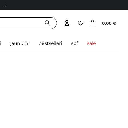
0,00 €
i
jaunumi
bestselleri
spf
sale