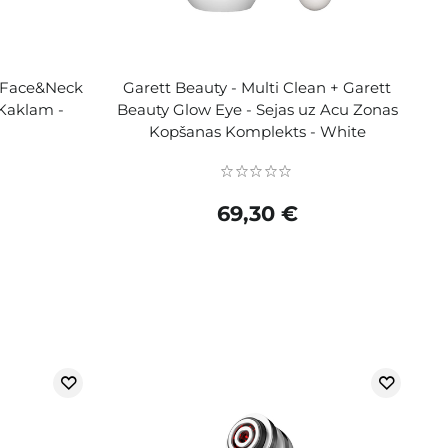
l Face&Neck
Garett Beauty - Multi Clean + Garett
Kaklam -
Beauty Glow Eye - Sejas uz Acu Zonas
Kopšanas Komplekts - White
69,30 €