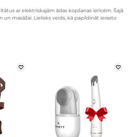
ltātus ar elektriskajām ādas kopšanas ierīcēm. Šajā
m un masāžai. Lielisks veids, kā papildināt ierasto