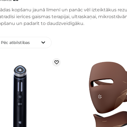
ādas kopšanu jaunā līmenī un panāc vēl izteiktākus rezu
atradīsi ierīces gaismas terapijai, ultraskaņai, mikrostrāvā
opšanu un padarīt to daudzveidīgāku.
Pēc atbilstības