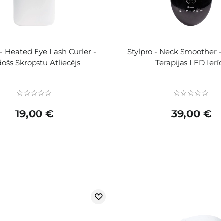
 - Heated Eye Lash Curler -
Stylpro - Neck Smoother 
došs Skropstu Atliecējs
Terapijas LED Ierī
19,00 €
39,00 €