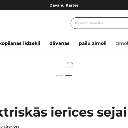
Dāvanu Kartes
Cosibella lojalitātes programma
Bezmaskas piegāde no 49,00 €
Dāvanu Kartes
kopšanas līdzekļi
dāvanas
pašu zīmoli
zīmol
triskās ierīces sejai
kaits:
20