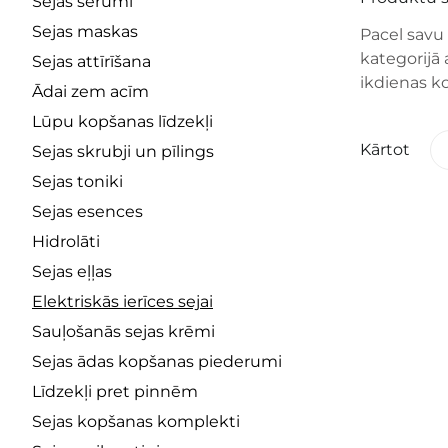
Sejas serumi
Sejas maskas
Pacel savu 
kategorijā 
Sejas attīrīšana
ikdienas k
Ādai zem acīm
Lūpu kopšanas līdzekļi
Kārtot
Sejas skrubji un pīlings
Sejas toniki
Sejas esences
Hidrolāti
Sejas eļļas
Elektriskās ierīces sejai
Sauļošanās sejas krēmi
Sejas ādas kopšanas piederumi
Līdzekļi pret pinnēm
Sejas kopšanas komplekti