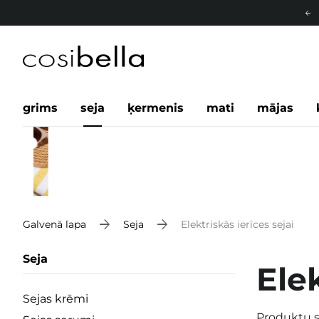
grims
seja
ķermenis
mati
mājas
Galvenā lapa
Seja
Elektriskās ierīces sejai
Seja
Elek
Sejas krēmi
Produktu s