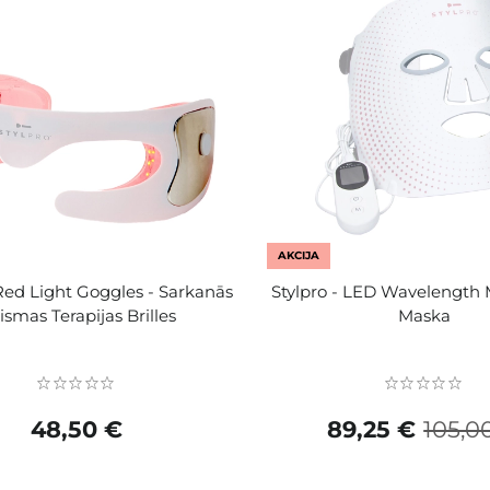
AKCIJA
 Red Light Goggles - Sarkanās
Stylpro - LED Wavelength 
ismas Terapijas Brilles
Maska
48,50 €
89,25 €
105,0