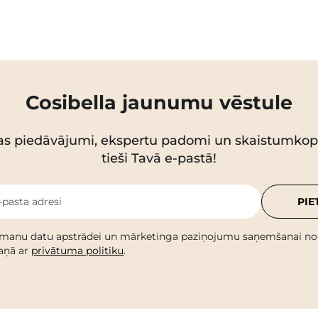
Cosibella jaunumu vēstule
as piedāvājumi, ekspertu padomi un skaistumko
tieši Tavā e-pastā!
-pasta adresi
PIE
 manu datu apstrādei un mārketinga paziņojumu saņemšanai no C
kaņā ar
privātuma politiku
.