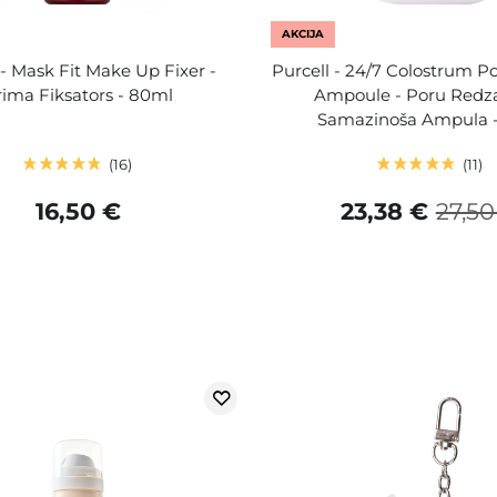
AKCIJA
- Mask Fit Make Up Fixer -
Purcell - 24/7 Colostrum P
ima Fiksators - 80ml
Ampoule - Poru Red
Samazinoša Ampula -
16
11
16,50 €
23,38 €
27,50