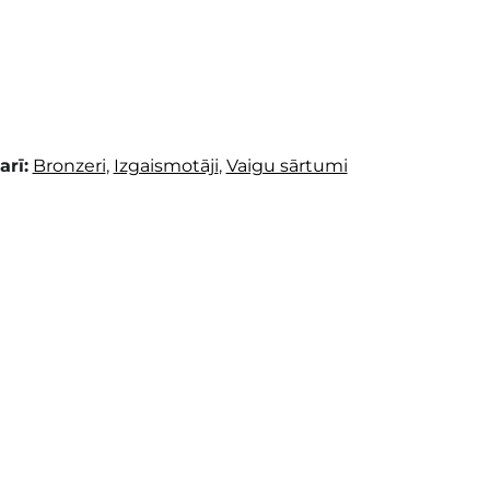
arī:
Bronzeri
,
Izgaismotāji
,
Vaigu sārtumi