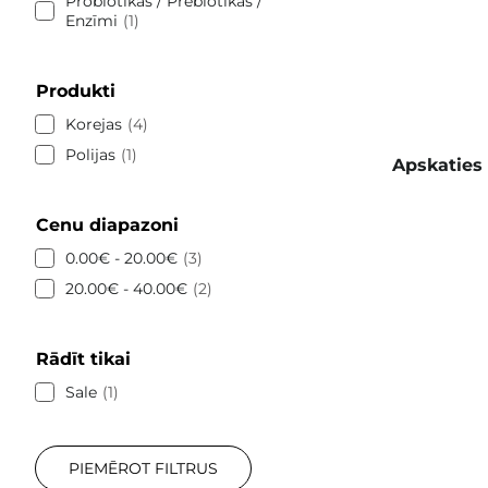
Probiotikas / Prebiotikas /
Enzīmi
1
Produkti
Korejas
4
Polijas
1
Apskaties 
Cenu diapazoni
0.00€ - 20.00€
3
20.00€ - 40.00€
2
Rādīt tikai
Sale
1
PIEMĒROT FILTRUS