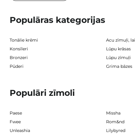
Populāras kategorijas
Tonālie krēmi
Acu zīmuļi, la
Konsīleri
Lūpu krāsas
Bronzeri
Lūpu zīmuļi
Pūderi
Grima bāzes
Populāri zīmoli
Paese
Missha
Fwee
Rom&nd
Unleashia
Lilybyred