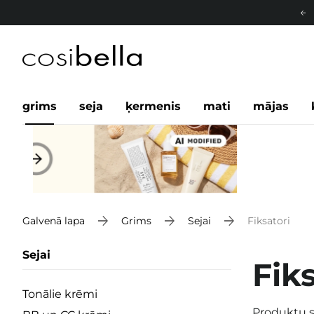
grims
seja
ķermenis
mati
mājas
Galvenā lapa
Grims
Sejai
Fiksatori
Sejai
Fiks
Tonālie krēmi
Produktu s