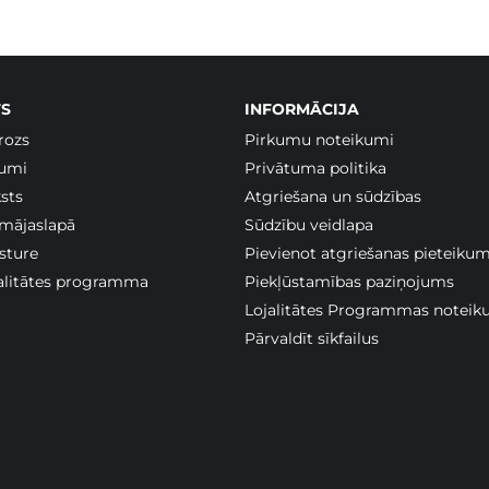
S
INFORMĀCIJA
rozs
Pirkumu noteikumi
jumi
Privātuma politika
sts
Atgriešana un sūdzības
 mājaslapā
Sūdzību veidlapa
sture
Pievienot atgriešanas pieteiku
jalitātes programma
Piekļūstamības paziņojums
Lojalitātes Programmas noteik
Pārvaldīt sīkfailus