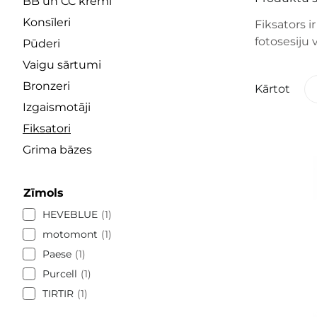
BB un CC krēmi
Konsīleri
Fiksators i
fotosesiju 
Pūderi
Vaigu sārtumi
Bronzeri
Kārtot
Izgaismotāji
Fiksatori
Grima bāzes
Zīmols
HEVEBLUE
1
motomont
1
Paese
1
Purcell
1
TIRTIR
1