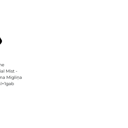
ne
al Mist -
ima Migliņa
ml+1gab