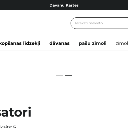
Dāvanu Kartes
Cosibella lojalitātes programma
Bezmaskas piegāde no 49,00 €
Dāvanu Kartes
kopšanas līdzekļi
dāvanas
pašu zīmoli
zīmol
atori
kaits:
5