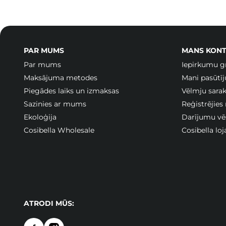
PAR MUMS
MANS KONT
Par mums
Iepirkumu g
Maksājuma metodes
Mani pasūtī
Piegādes laiks un izmaksas
Vēlmju sarak
Sazinies ar mums
Reģistrējies
Ekoloģija
Darījumu vē
Cosibella Wholesale
Cosibella lo
ATRODI MŪS: