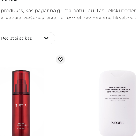
r produkts, kas pagarina grima noturību. Tas lieliski noder
vai vakara iziešanas laikā. Ja Tev vēl nav neviena fiksato
Pēc atbilstības