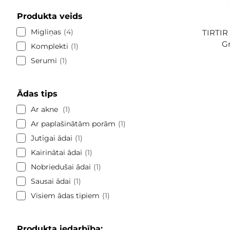
Produkta veids
Migliņas
4
TIRTIR 
Gr
Komplekti
1
Serumi
1
Ādas tips
Ar akne
1
Ar paplašinātām porām
1
Jutīgai ādai
1
Kairinātai ādai
1
Nobriedušai ādai
1
Sausai ādai
1
Visiem ādas tipiem
1
Produkta iedarbība: