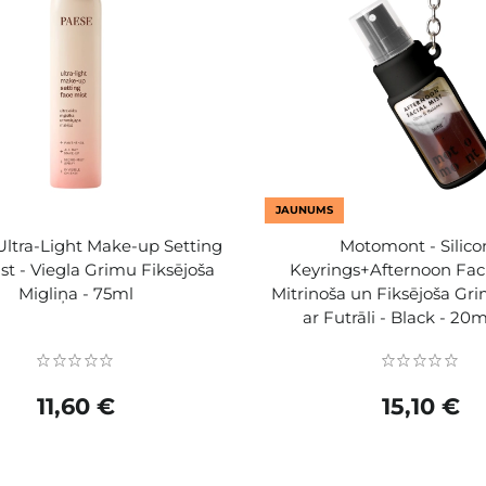
JAUNUMS
Ultra-Light Make-up Setting
Motomont - Silico
st - Viegla Grimu Fiksējoša
Keyrings+Afternoon Faci
Migliņa - 75ml
Mitrinoša un Fiksējoša Gr
ar Futrāli - Black - 20
11,60 €
15,10 €