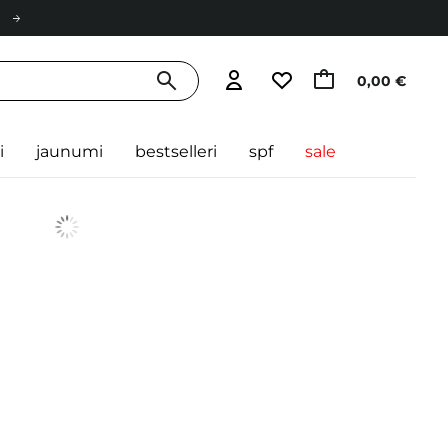
0,00 €
i
jaunumi
bestselleri
spf
sale