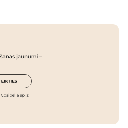
pšanas jaunumi –
TEIKTIES
osibella sp. z