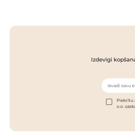
Izdevīgi kopšan
Ievadi savu e
Piekrītu
o.o. sas