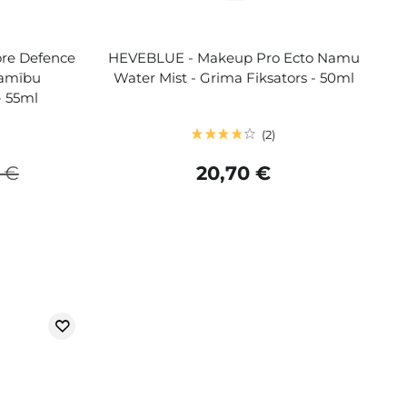
ore Defence
HEVEBLUE - Makeup Pro Ecto Namu
zamību
Water Mist - Grima Fiksators - 50ml
 55ml
2
 €
20,70 €