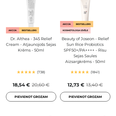
AKCIJA
BESTSELLERS
AKCIJA
BESTSELLERS
KOSMETOLOGA IZVĒLE
Dr. Althea - 345 Relief
Beauty of Joseon - Relief
Cream - Atjaunojošs Sejas
Sun Rice Probiotics
Krēms - 50ml
SPF50+/PA++++ - Rīsu
Sejas Saules
Aizsargkrēms - 50ml
738
1841
18,54 €
20,60 €
12,73 €
13,40 €
PIEVIENOT GROZAM
PIEVIENOT GROZAM