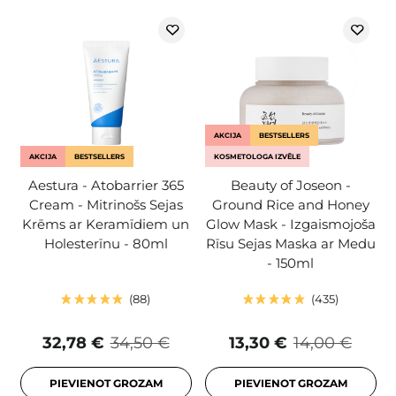
AKCIJA
BESTSELLERS
AKCIJA
BESTSELLERS
KOSMETOLOGA IZVĒLE
Aestura - Atobarrier 365
Beauty of Joseon -
Cream - Mitrinošs Sejas
Ground Rice and Honey
Krēms ar Keramīdiem un
Glow Mask - Izgaismojoša
Holesterīnu - 80ml
Rīsu Sejas Maska ar Medu
- 150ml
88
435
32,78 €
34,50 €
13,30 €
14,00 €
PIEVIENOT GROZAM
PIEVIENOT GROZAM