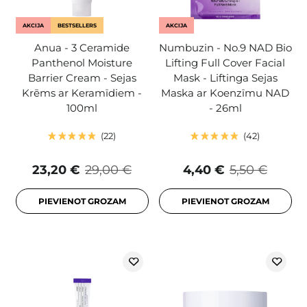
AKCIJA
BESTSELLERS
AKCIJA
Anua - 3 Ceramide
Numbuzin - No.9 NAD Bio
Panthenol Moisture
Lifting Full Cover Facial
Barrier Cream - Sejas
Mask - Liftinga Sejas
Krēms ar Keramīdiem -
Maska ar Koenzīmu NAD
100ml
- 26ml
22
42
23,20 €
29,00 €
4,40 €
5,50 €
PIEVIENOT GROZAM
PIEVIENOT GROZAM