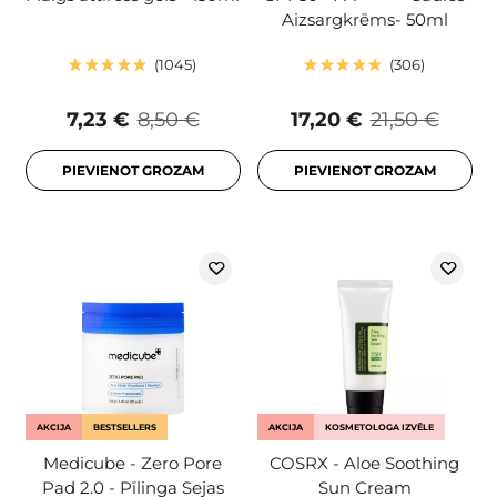
Aizsargkrēms- 50ml
1045
306
7,23 €
8,50 €
17,20 €
21,50 €
PIEVIENOT GROZAM
PIEVIENOT GROZAM
AKCIJA
BESTSELLERS
AKCIJA
KOSMETOLOGA IZVĒLE
Medicube - Zero Pore
COSRX - Aloe Soothing
Pad 2.0 - Pīlinga Sejas
Sun Cream