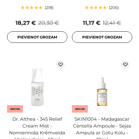
218
206
18,27 €
20,30 €
11,17 €
12,41 €
PIEVIENOT GROZAM
PIEVIENOT GROZAM
AKCIJA
AKCIJA
Dr. Althea - 345 Relief
SKIN1004 - Madagascar
Cream Mist -
Centella Ampoule - Sejas
Nomierinoša Krēmveida
Ampula ar Gotu Kolu -