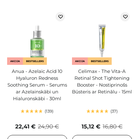
AKCIJA
BESTSELLERS
AKCIJA
BESTSELLERS
Anua - Azelaic Acid 10
Celimax - The Vita-A
Hyaluron Redness
Retinal Shot Tightening
Soothing Serum - Serums
Booster - Nostiprinošs
ar Azelainskābi un
Būsteris ar Retinālu - 15ml
Hialuronskābi - 30ml
139
37
22,41 €
24,90 €
15,12 €
16,80 €