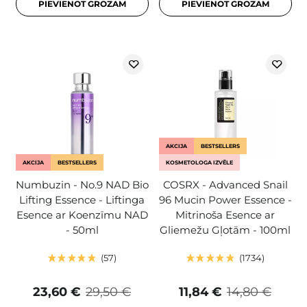
PIEVIENOT GROZAM
PIEVIENOT GROZAM
AKCIJA
BESTSELLERS
AKCIJA
BESTSELLERS
KOSMETOLOGA IZVĒLE
Numbuzin - No.9 NAD Bio
COSRX - Advanced Snail
Lifting Essence - Liftinga
96 Mucin Power Essence -
Esence ar Koenzīmu NAD
Mitrinoša Esence ar
- 50ml
Gliemežu Gļotām - 100ml
57
1734
23,60 €
29,50 €
11,84 €
14,80 €