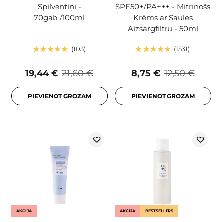
Spilventiņi -
SPF50+/PA+++ - Mitrinošs
70gab./100ml
Krēms ar Saules
Aizsargfiltru - 50ml
103
1531
19,44 €
21,60 €
8,75 €
12,50 €
PIEVIENOT GROZAM
PIEVIENOT GROZAM
AKCIJA
AKCIJA
BESTSELLERS