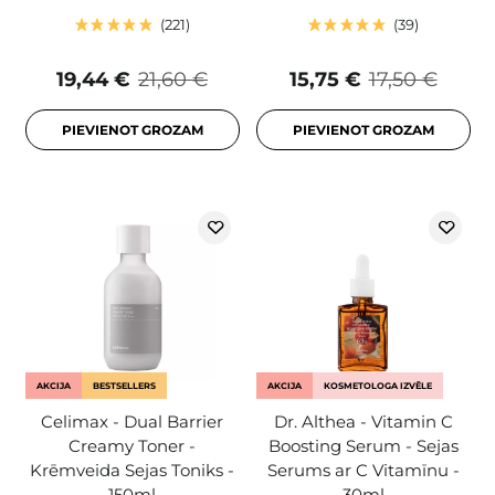
221
39
19,44 €
21,60 €
15,75 €
17,50 €
PIEVIENOT GROZAM
PIEVIENOT GROZAM
AKCIJA
BESTSELLERS
AKCIJA
KOSMETOLOGA IZVĒLE
Celimax - Dual Barrier
Dr. Althea - Vitamin C
Creamy Toner -
Boosting Serum - Sejas
Krēmveida Sejas Toniks -
Serums ar C Vitamīnu -
150ml
30ml