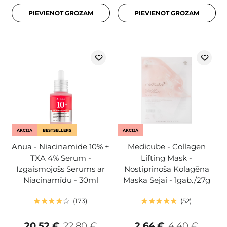
PIEVIENOT GROZAM
PIEVIENOT GROZAM
AKCIJA
BESTSELLERS
AKCIJA
Anua - Niacinamide 10% +
Medicube - Collagen
TXA 4% Serum -
Lifting Mask -
Izgaismojošs Serums ar
Nostiprinoša Kolagēna
Niacinamīdu - 30ml
Maska Sejai - 1gab./27g
173
52
20,52 €
22,80 €
2,64 €
4,40 €