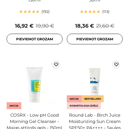
192
113
16,92 €
19,90 €
18,36 €
21,60 €
PIEVIENOT GROZAM
PIEVIENOT GROZAM
AKCIJA
BESTSELLERS
AKCIJA
KOSMETOLOGA IZVĒLE
COSRX - Low pH Good
Round Lab - Birch Juice
Morning Gel Cleanser -
Moisturizing Sun Cream
Maigs attīrošs gels - 150ml
SPF50+ PA++++ - Saules