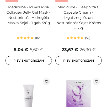
Medicube - PDRN Pink
Medicube - Deep Vita C
Collagen Jelly Gel Mask -
Capsule Cream -
Nostiprinoša Hidrogēla
Izgaismojošs un
Maska Sejai - 1 gab./28g
Nostiprinošs Sejas Krēms
- 55g
82
52
5,04 €
5,60 €
23,67 €
26,30 €
PIEVIENOT GROZAM
PIEVIENOT GROZAM