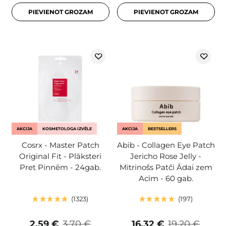
PIEVIENOT GROZAM
PIEVIENOT GROZAM
AKCIJA
KOSMETOLOGA IZVĒLE
AKCIJA
BESTSELLERS
Cosrx - Master Patch
Abib - Collagen Eye Patch
Original Fit - Plāksteri
Jericho Rose Jelly -
Pret Pinnēm - 24gab.
Mitrinošs Patči Ādai zem
Acīm - 60 gab.
1323
197
2,59 €
3,70 €
16,32 €
19,20 €