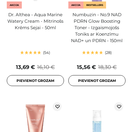
AKCIJA
AKCIJA
BESTSELLERS
Dr. Althea - Aqua Marine
Numbuzin - No.9 NAD
Watery Cream - Mitrinošs
PDRN Glow Boosting
Krēms Sejai - 50ml
Toner - Izgaismojošs
Toniks ar Koenzīmu
NAD+ un PDRN - 150ml
54
28
13,69 €
16,10 €
15,56 €
18,30 €
PIEVIENOT GROZAM
PIEVIENOT GROZAM