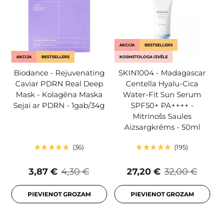
AKCIJA
BESTSELLERS
AKCIJA
BESTSELLERS
KOSMETOLOGA IZVĒLE
Biodance - Rejuvenating
SKIN1004 - Madagascar
Caviar PDRN Real Deep
Centella Hyalu-Cica
Mask - Kolagēna Maska
Water-Fit Sun Serum
Sejai ar PDRN - 1gab/34g
SPF50+ PA++++ -
Mitrinošs Saules
Aizsargkrēms - 50ml
36
195
3,87 €
4,30 €
27,20 €
32,00 €
PIEVIENOT GROZAM
PIEVIENOT GROZAM