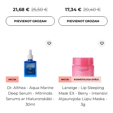
21,68 €
25,50 €
17,34 €
20,40 €
PIEVIENOT GROZAM
PIEVIENOT GROZAM
AKCIJA
AKCIJA
KOSMETOLOGA IZVĒLE
Dr. Althea - Aqua Marine
Laneige - Lip Sleeping
Deep Serum - Mitrinošs
Mask EX - Berry - Intensīvi
Serums ar Hialuronskābi -
Atjaunojoša Lūpu Maska -
30ml
3g