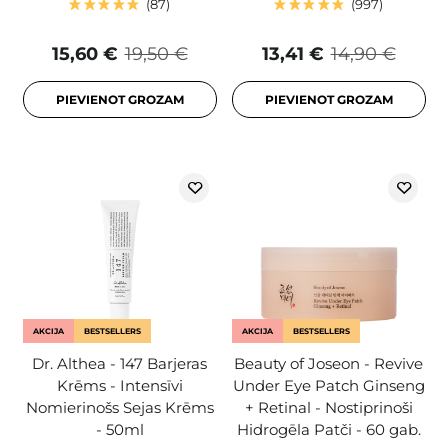
87
997
15,60 €
19,50 €
13,41 €
14,90 €
PIEVIENOT GROZAM
PIEVIENOT GROZAM
AKCIJA
BESTSELLERS
AKCIJA
BESTSELLERS
Dr. Althea - 147 Barjeras
Beauty of Joseon - Revive
Krēms - Intensīvi
Under Eye Patch Ginseng
Nomierinošs Sejas Krēms
+ Retinal - Nostiprinoši
- 50ml
Hidrogēla Patči - 60 gab.