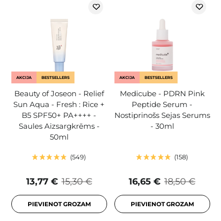
AKCIJA
BESTSELLERS
AKCIJA
BESTSELLERS
Beauty of Joseon - Relief
Medicube - PDRN Pink
Sun Aqua - Fresh : Rice +
Peptide Serum -
B5 SPF50+ PA++++ -
Nostiprinošs Sejas Serums
Saules Aizsargkrēms -
- 30ml
50ml
549
158
13,77 €
15,30 €
16,65 €
18,50 €
PIEVIENOT GROZAM
PIEVIENOT GROZAM