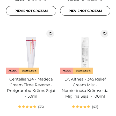
PIEVIENOT GROZAM
PIEVIENOT GROZAM
AKCIJA
BESTSELLERS
AKCIJA
BESTSELLERS
Centellian24 - Madeca
Dr. Althea - 345 Relief
Cream Time Reverse -
Cream Mist -
Pretgrumbu Krēms Sejai
Nomierinoša Krēmveida
- 50ml
Migliņa Sejai - 100ml
33
43