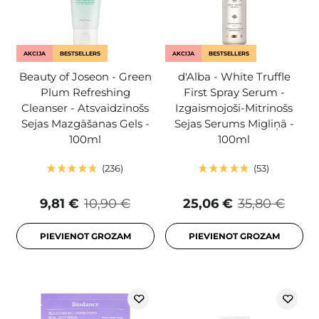
AKCIJA
BESTSELLERS
AKCIJA
BESTSELLERS
Beauty of Joseon - Green
d'Alba - White Truffle
Plum Refreshing
First Spray Serum -
Cleanser - Atsvaidzinošs
Izgaismojoši-Mitrinošs
Sejas Mazgāšanas Gels -
Sejas Serums Migliņā -
100ml
100ml
236
53
9,81 €
10,90 €
25,06 €
35,80 €
PIEVIENOT GROZAM
PIEVIENOT GROZAM