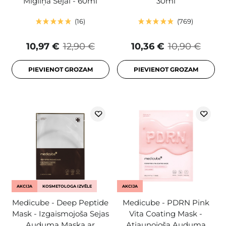
Migliņa Sejai - 60ml
30ml
16
769
10,97 €
12,90 €
10,36 €
10,90 €
PIEVIENOT GROZAM
PIEVIENOT GROZAM
AKCIJA
KOSMETOLOGA IZVĒLE
AKCIJA
Medicube - Deep Peptide
Medicube - PDRN Pink
Mask - Izgaismojoša Sejas
Vita Coating Mask -
Auduma Maska ar
Atjaunojoša Auduma