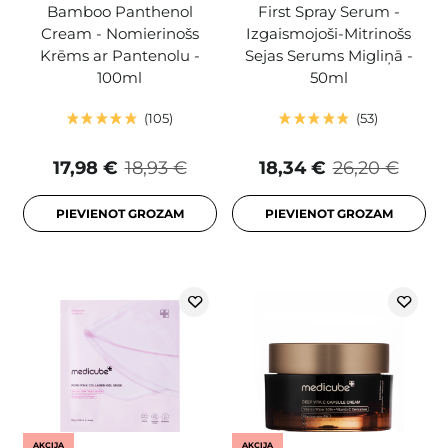
Bamboo Panthenol
First Spray Serum -
Cream - Nomierinošs
Izgaismojoši-Mitrinošs
Krēms ar Pantenolu -
Sejas Serums Migliņā -
100ml
50ml
105
53
17,98 €
18,93 €
18,34 €
26,20 €
PIEVIENOT GROZAM
PIEVIENOT GROZAM
AKCIJA
AKCIJA