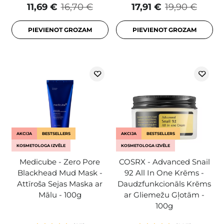
11,69 €
16,70 €
17,91 €
19,90 €
PIEVIENOT GROZAM
PIEVIENOT GROZAM
AKCIJA
BESTSELLERS
AKCIJA
BESTSELLERS
KOSMETOLOGA IZVĒLE
KOSMETOLOGA IZVĒLE
Medicube - Zero Pore
COSRX - Advanced Snail
Blackhead Mud Mask -
92 All In One Krēms -
Attīroša Sejas Maska ar
Daudzfunkcionāls Krēms
Mālu - 100g
ar Gliemežu Gļotām -
100g