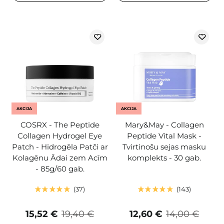
AKCIJA
AKCIJA
COSRX - The Peptide
Mary&May - Collagen
Collagen Hydrogel Eye
Peptide Vital Mask -
Patch - Hidrogēla Patči ar
Tvirtinošu sejas masku
Kolagēnu Ādai zem Acīm
komplekts - 30 gab.
- 85g/60 gab.
37
143
15,52 €
19,40 €
12,60 €
14,00 €