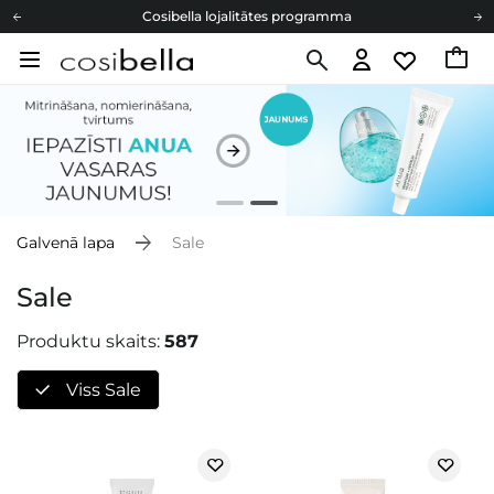
Cosibella lojalitātes programma
Bezmaskas piegāde no 49,00 €
Dāvanu Kartes
Cosibella lojalitātes programma
Bezmaskas piegāde no 49,00 €
Dāvanu Kartes
Galvenā lapa
Sale
Sale
Produktu skaits:
587
Viss Sale