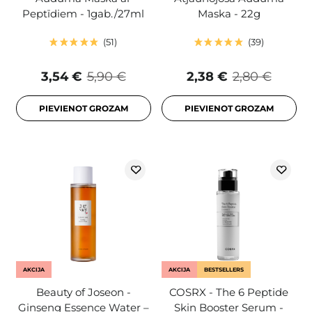
Peptīdiem - 1gab./27ml
Maska - 22g
51
39
3,54 €
5,90 €
2,38 €
2,80 €
PIEVIENOT GROZAM
PIEVIENOT GROZAM
AKCIJA
AKCIJA
BESTSELLERS
Beauty of Joseon -
COSRX - The 6 Peptide
Ginseng Essence Water –
Skin Booster Serum -