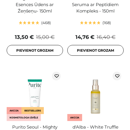
Esences Ūdens ar
Seruma ar Peptīdiem
Žeņšeņu- 150ml
Kompleks - 150ml
468
168
13,50 €
15,00 €
14,76 €
16,40 €
PIEVIENOT GROZAM
PIEVIENOT GROZAM
AKCIJA
BESTSELLERS
KOSMETOLOGA IZVĒLE
AKCIJA
Purito Seoul - Mighty
d'Alba - White Truffle