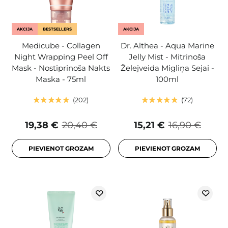
AKCIJA
BESTSELLERS
AKCIJA
Medicube - Collagen
Dr. Althea - Aqua Marine
Night Wrapping Peel Off
Jelly Mist - Mitrinoša
Mask - Nostiprinoša Nakts
Želejveida Migliņa Sejai -
Maska - 75ml
100ml
202
72
19,38 €
20,40 €
15,21 €
16,90 €
PIEVIENOT GROZAM
PIEVIENOT GROZAM