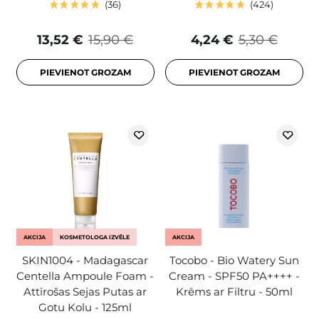
36
424
13,52 €
15,90 €
4,24 €
5,30 €
PIEVIENOT GROZAM
PIEVIENOT GROZAM
AKCIJA
KOSMETOLOGA IZVĒLE
AKCIJA
SKIN1004 - Madagascar
Tocobo - Bio Watery Sun
Centella Ampoule Foam -
Cream - SPF50 PA++++ -
Attīrošas Sejas Putas ar
Krēms ar Filtru - 50ml
Gotu Kolu - 125ml