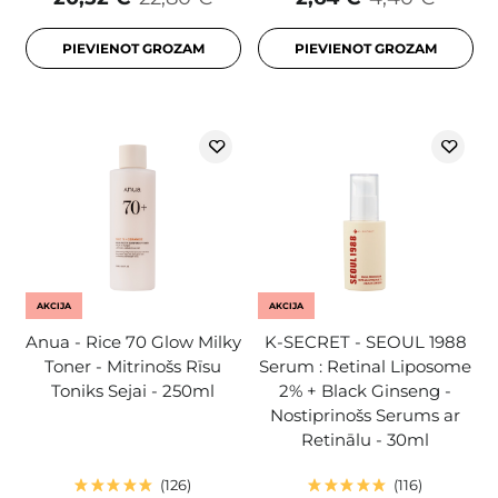
PIEVIENOT GROZAM
PIEVIENOT GROZAM
AKCIJA
AKCIJA
Anua - Rice 70 Glow Milky
K-SECRET - SEOUL 1988
Toner - Mitrinošs Rīsu
Serum : Retinal Liposome
Toniks Sejai - 250ml
2% + Black Ginseng -
Nostiprinošs Serums ar
Retinālu - 30ml
126
116