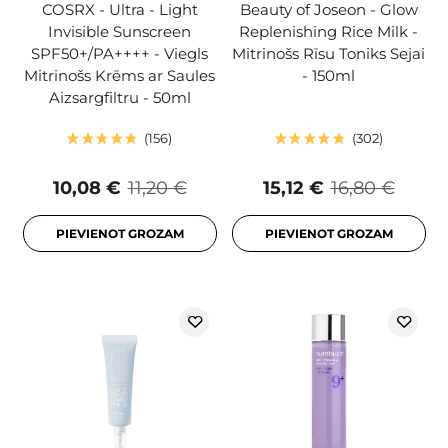
COSRX - Ultra - Light
Beauty of Joseon - Glow
Invisible Sunscreen
Replenishing Rice Milk -
SPF50+/PA++++ - Viegls
Mitrinošs Rīsu Toniks Sejai
Mitrinošs Krēms ar Saules
- 150ml
Aizsargfiltru - 50ml
156
302
10,08 €
11,20 €
15,12 €
16,80 €
PIEVIENOT GROZAM
PIEVIENOT GROZAM