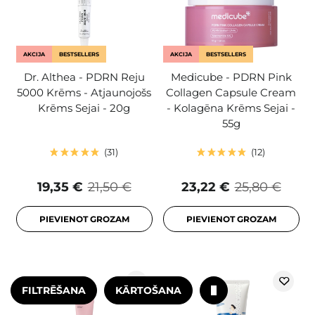
AKCIJA
BESTSELLERS
AKCIJA
BESTSELLERS
Dr. Althea - PDRN Reju
Medicube - PDRN Pink
5000 Krēms - Atjaunojošs
Collagen Capsule Cream
Krēms Sejai - 20g
- Kolagēna Krēms Sejai -
55g
31
12
19,35 €
21,50 €
23,22 €
25,80 €
PIEVIENOT GROZAM
PIEVIENOT GROZAM
FILTRĒŠANA
KĀRTOŠANA