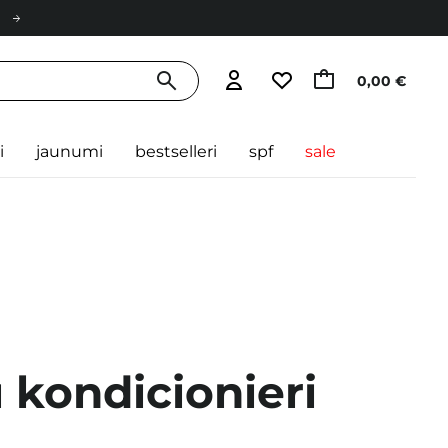
0,00 €
i
jaunumi
bestselleri
spf
sale
kondicionieri