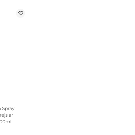
 Spray
ejs ar
200ml