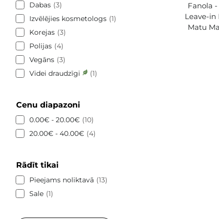
Dabas
3
Fanola -
Leave-in 
Izvēlējies kosmetologs
1
Matu Mas
Korejas
3
Polijas
4
Vegāns
3
Videi draudzīgi
1
Cenu diapazoni
0.00€ - 20.00€
10
20.00€ - 40.00€
4
Rādīt tikai
Pieejams noliktavā
13
Sale
1