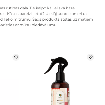
rutīnas daļa. Tie kalpo kā lieliska bāze
s. Kā tos pareizi lietot? Uzklāj kondicionieri uz
ed lieko mitrumu. Šāds produkts atstās uz matiem
epazīsties ar mūsu piedāvājumu!