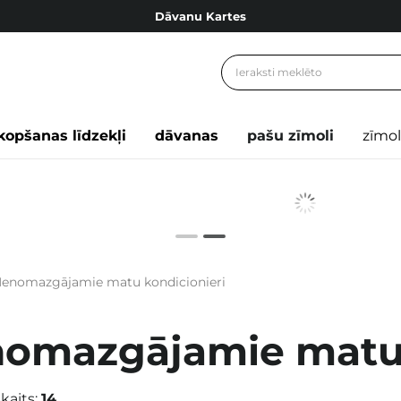
Dāvanu Kartes
Cosibella lojalitātes programma
Bezmaskas piegāde no 49,00 €
Dāvanu Kartes
kopšanas līdzekļi
dāvanas
pašu zīmoli
zīmol
enomazgājamie matu kondicionieri
omazgājamie matu 
kaits:
14