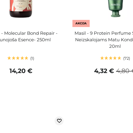
AKCIJA
 - Molecular Bond Repair -
Masil - 9 Protein Perfume 
aunojoša Esence- 250ml
Neizskalojams Matu Kondic
20ml
1
72
14,20 €
4,32 €
4,80 