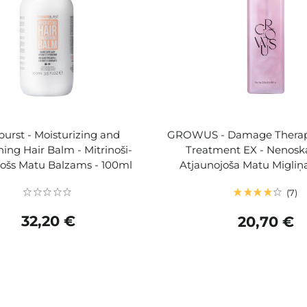
burst - Moisturizing and
GROWUS - Damage Therap
ing Hair Balm - Mitrinoši-
Treatment EX - Nenosk
inošs Matu Balzams - 100ml
Atjaunojoša Matu Migliņ
7
32,20 €
20,70 €