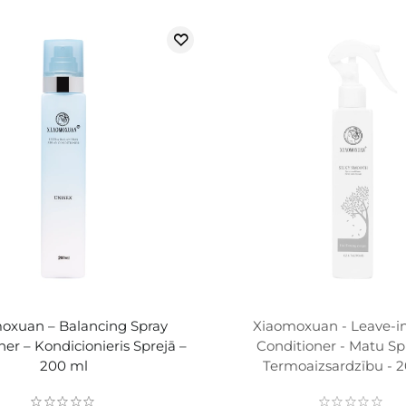
oxuan – Balancing Spray
Xiaomoxuan - Leave-in
ner – Kondicionieris Sprejā –
Conditioner - Matu Spr
200 ml
Termoaizsardzību - 