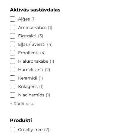
Aktīvās sastāvdaļas
Aļģes
1
Aminoskābes
1
Ekstrakti
3
Eļļas / Sviesti
4
Emolienti
4
Hialuronskābe
1
Humektanti
2
Keramīdi
1
Kolagēns
1
Niacinamīds
1
+ Rādīt visu
Produkti
Cruelty free
2