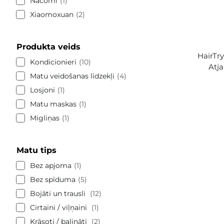
Nacomi
1
Xiaomoxuan
2
Produkta veids
HairTry
Kondicionieri
10
Atj
Matu veidošanas līdzekļi
4
Losjoni
1
Matu maskas
1
Migliņas
1
Matu tips
Bez apjoma
1
Bez spīduma
5
Bojāti un trausli
12
Cirtaini / viļņaini
1
Krāsoti / balināti
2