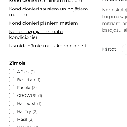
Kondicionieri cirtainiem matiem
Kondicionieri sausiem un bojātiem
Nenoskaloj
matiem
turpmākajie
Kondicionieri plāniem matiem
mitriem, a
barojošu, 
Nenomazgājamie matu
kondicionieri
Izsmidzināmie matu kondicionieri
Kārtot
Zīmols
A'Pieu
1
BasicLab
1
Fanola
3
GROWUS
1
Hairburst
1
HairTry
2
Masil
2