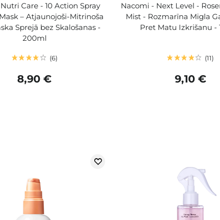
 Nutri Care - 10 Action Spray
Nacomi - Next Level - Ros
Mask – Atjaunojoši-Mitrinoša
Mist - Rozmarīna Migla G
ka ​​Sprejā bez Skalošanas -
Pret Matu Izkrišanu -
200ml
6
11
8,90 €
9,10 €