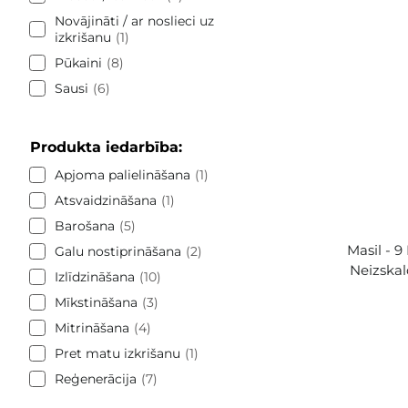
Novājināti / ar noslieci uz
izkrišanu
1
Pūkaini
8
Sausi
6
Produkta iedarbība:
Apjoma palielināšana
1
Atsvaidzināšana
1
Barošana
5
Masil - 9
Galu nostiprināšana
2
Neizskal
Izlīdzināšana
10
Mīkstināšana
3
Mitrināšana
4
Pret matu izkrišanu
1
Reģenerācija
7