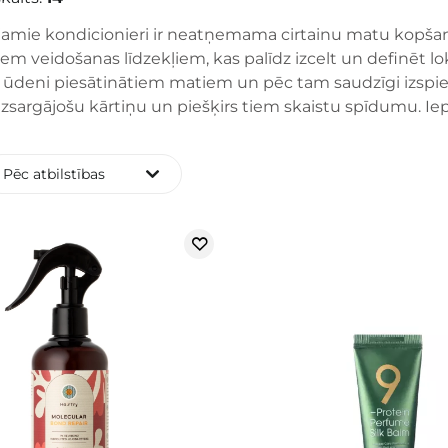
amie kondicionieri ir neatņemama cirtainu matu kopšanas 
m veidošanas līdzekļiem, kas palīdz izcelt un definēt loka
r ūdeni piesātinātiem matiem un pēc tam saudzīgi izspi
aizsargājošu kārtiņu un piešķirs tiem skaistu spīdumu. I
Pēc atbilstības