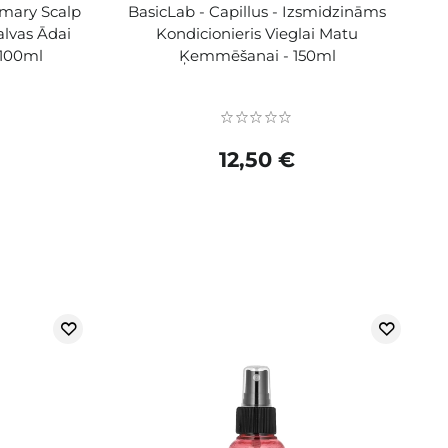
emary Scalp
BasicLab - Capillus - Izsmidzināms
alvas Ādai
Kondicionieris Vieglai Matu
 100ml
Ķemmēšanai - 150ml
12,50 €