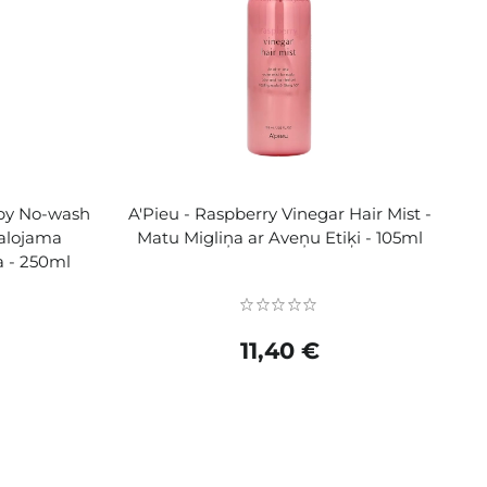
y No-wash
A'Pieu - Raspberry Vinegar Hair Mist -
alojama
Matu Migliņa ar Aveņu Etiķi - 105ml
a - 250ml
11,40 €