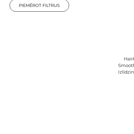
PIEMĒROT FILTRUS
Hair
Smooth
Izlīdz