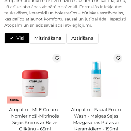
Atopalm produkti efektīvi mazina sausumu un kairinājumu,
kā arī uzlabo ādas vispārējo stāvokli. Formulās ir iekļautas
taukskābes, keramīdi un holesterīns – būtiskas sastāvdaļas,
kas palīdz atjaunot komfortu sausai un jutīgai ādai. Iepazīsti
Atopalm un sniedz savai ādai atvieglojumu!
Visi
Mitrināšana
Attīrīšana
AKCIJA
Atopalm - MLE Cream -
Atopalm - Facial Foam
Nomierinoši-Mitrinošs
Wash - Maigas Sejas
Sejas Krēms ar Beta-
Mazgāšanas Putas ar
Glikānu - 65ml
Keramīdiem - 150ml