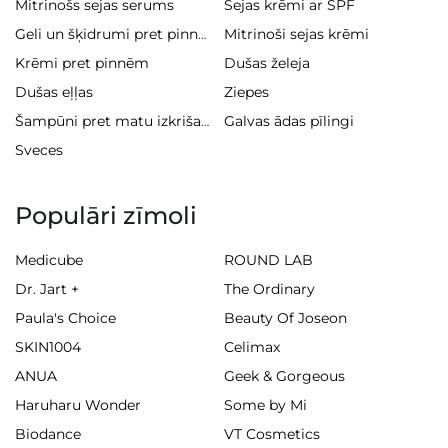
Mitrinošs sejas serums
Sejas krēmi ar SPF
Mitrinoši sejas krēmi
Geli un šķidrumi pret pinnēm
Krēmi pret pinnēm
Dušas želeja
Dušas eļļas
Ziepes
Galvas ādas pīlingi
Šampūni pret matu izkrišanu
Sveces
Populāri zīmoli
Medicube
ROUND LAB
Dr. Jart +
The Ordinary
Paula's Choice
Beauty Of Joseon
SKIN1004
Celimax
ANUA
Geek & Gorgeous
Haruharu Wonder
Some by Mi
Biodance
VT Cosmetics