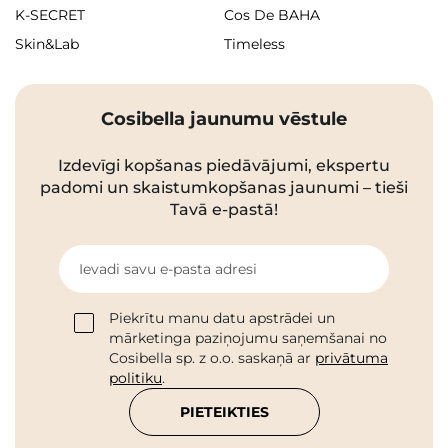
K-SECRET
Cos De BAHA
Skin&Lab
Timeless
Cosibella jaunumu vēstule
Izdevīgi kopšanas piedāvājumi, ekspertu
padomi un skaistumkopšanas jaunumi – tieši
Tavā e-pastā!
Ievadi savu e-pasta adresi
Piekrītu manu datu apstrādei un
mārketinga paziņojumu saņemšanai no
Cosibella sp. z o.o. saskaņā ar
privātuma
politiku
.
PIETEIKTIES