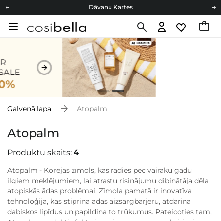
Dāvanu Kartes
Cosibella lojalitātes programma
Bezmaskas piegāde no 49,00 €
Dāvanu Kartes
Galvenā lapa
Atopalm
Atopalm
Produktu skaits:
4
Atopalm - Korejas zīmols, kas radies pēc vairāku gadu
ilgiem meklējumiem, lai atrastu risinājumu dibinātāja dēla
atopiskās ādas problēmai. Zīmola pamatā ir inovatīva
tehnoloģija, kas stiprina ādas aizsargbarjeru, atdarina
dabiskos lipīdus un papildina to trūkumus. Pateicoties tam,