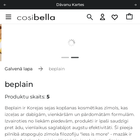
Dāvanu Kartes
Cosibella lojalitātes programma
Bezmaskas piegāde no 49,00 €
Dāvanu Kartes
Galvenā lapa
beplain
beplain
Produktu skaits:
5
Beplain ir Korejas sejas kopšanas kosmētikas zīmols, kas
izceļas ar dabīgām, vienkāršām un pārdomātām formulām.
Izvairoties no liekām piedevām, produkti ir īpaši saudzīgi
pret ādu, vienlaikus saglabājot augstu efektivitāti. Šī pieeja
pilnībā atspoguļo zīmola filozofiju "less is more" - mazāk ir