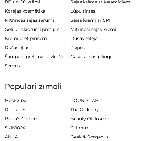
BB un CC krēmi
Sejas krēms ar keramīdiem
Korejas kosmētika
Lūpu tintes
Mitrinošs sejas serums
Sejas krēmi ar SPF
Mitrinoši sejas krēmi
Geli un šķidrumi pret pinnēm
Krēmi pret pinnēm
Dušas želeja
Dušas eļļas
Ziepes
Galvas ādas pīlingi
Šampūni pret matu izkrišanu
Sveces
Populāri zīmoli
Medicube
ROUND LAB
Dr. Jart +
The Ordinary
Paula's Choice
Beauty Of Joseon
SKIN1004
Celimax
ANUA
Geek & Gorgeous