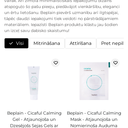
vairāk. Arī zīmola minimālistiskais iepakojumu dizains
atspoguļo šo pašu pieeju, piedāvājot vienkāršību, eleganci
un ērtu lietošanu. Beplain pievērš uzmanību arī ilgtspējai,
tāpēc daudzi iepakojumi tiek veidoti no pārstrādājamiem
materiāliem. Iepazīsti Beplain produktu klāstu jau šodien
un izceļ savu dabisko skaistumu!
Visi
Mitrināšana
Attīrīšana
Pret nepil
Beplain - Cicaful Calming
Beplain - Cicaful Calming
Gel - Atjaunojoša un
Mask - Atjaunojoša un
Dzesējošs Sejas Gels ar
Nomierinoša Auduma