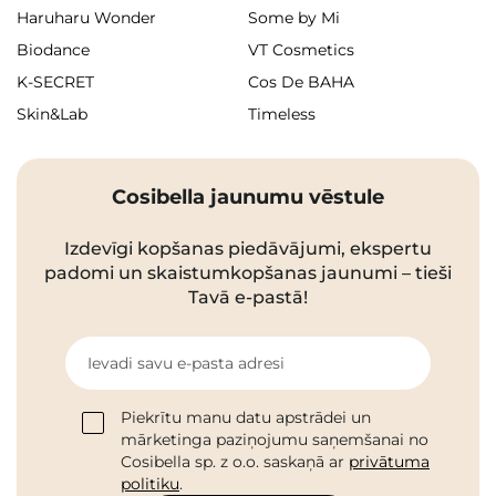
Haruharu Wonder
Some by Mi
Biodance
VT Cosmetics
K-SECRET
Cos De BAHA
Skin&Lab
Timeless
Cosibella jaunumu vēstule
Izdevīgi kopšanas piedāvājumi, ekspertu
padomi un skaistumkopšanas jaunumi – tieši
Tavā e-pastā!
Ievadi savu e-pasta adresi
Piekrītu manu datu apstrādei un
mārketinga paziņojumu saņemšanai no
Cosibella sp. z o.o. saskaņā ar
privātuma
politiku
.