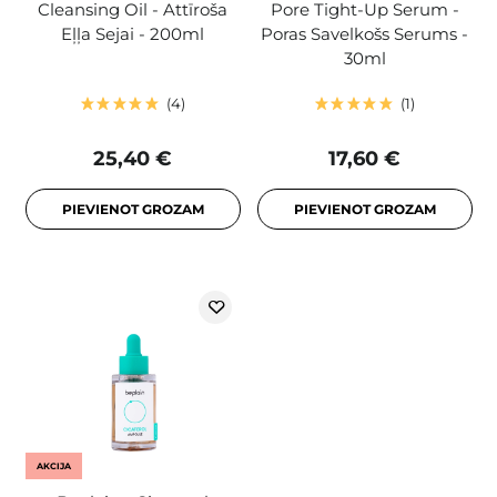
Cleansing Oil - Attīroša
Pore Tight-Up Serum -
Eļļa Sejai - 200ml
Poras Savelkošs Serums -
30ml
4
1
25,40 €
17,60 €
PIEVIENOT GROZAM
PIEVIENOT GROZAM
AKCIJA