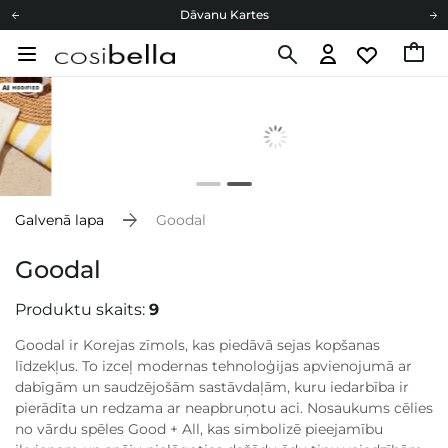
Dāvanu Kartes
Cosibella lojalitātes programma
Bezmaskas piegāde no 49,00 €
Dāvanu Kartes
Galvenā lapa
Goodal
Goodal
Produktu skaits:
9
Goodal ir Korejas zīmols, kas piedāvā sejas kopšanas
līdzekļus. To izceļ modernas tehnoloģijas apvienojumā ar
dabīgām un saudzējošām sastāvdaļām, kuru iedarbība ir
pierādīta un redzama ar neapbruņotu aci. Nosaukums cēlies
no vārdu spēles Good + All, kas simbolizē pieejamību