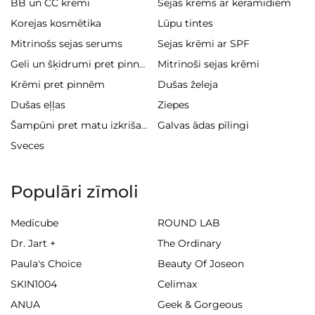
BB un CC krēmi
Sejas krēms ar keramīdiem
Korejas kosmētika
Lūpu tintes
Mitrinošs sejas serums
Sejas krēmi ar SPF
Mitrinoši sejas krēmi
Geli un šķidrumi pret pinnēm
Krēmi pret pinnēm
Dušas želeja
Dušas eļļas
Ziepes
Galvas ādas pīlingi
Šampūni pret matu izkrišanu
Sveces
Populāri zīmoli
Medicube
ROUND LAB
Dr. Jart +
The Ordinary
Paula's Choice
Beauty Of Joseon
SKIN1004
Celimax
ANUA
Geek & Gorgeous