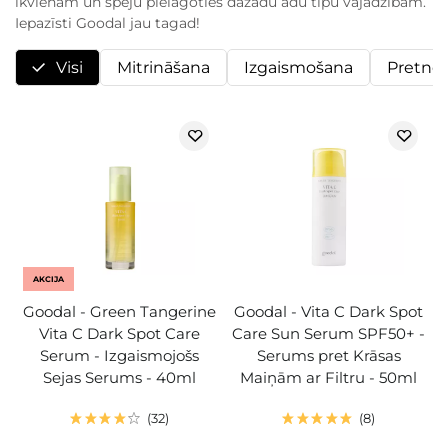
ikvienam un spēju pielāgoties dažādu ādu tipu vajadzībām.
Iepazīsti Goodal jau tagad!
Visi
Mitrināšana
Izgaismošana
Pretno
AKCIJA
Goodal - Green Tangerine
Goodal - Vita C Dark Spot
Vita C Dark Spot Care
Care Sun Serum SPF50+ -
Serum - Izgaismojošs
Serums pret Krāsas
Sejas Serums - 40ml
Maiņām ar Filtru - 50ml
32
8