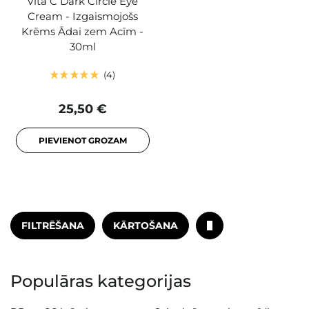
Vita C Dark Circle Eye
Cream - Izgaismojošs
Krēms Ādai zem Acīm -
30ml
4
25,50 €
PIEVIENOT GROZAM
FILTRĒŠANA
KĀRTOŠANA
Populāras kategorijas