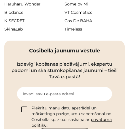
Haruharu Wonder
Some by Mi
Biodance
VT Cosmetics
K-SECRET
Cos De BAHA
Skin&Lab
Timeless
Cosibella jaunumu vēstule
Izdevīgi kopšanas piedāvājumi, ekspertu
padomi un skaistumkopšanas jaunumi – tieši
Tavā e-pastā!
Ievadi savu e-pasta adresi
Piekrītu manu datu apstrādei un
mārketinga paziņojumu saņemšanai no
Cosibella sp. z o.o. saskaņā ar
privātuma
politiku
.