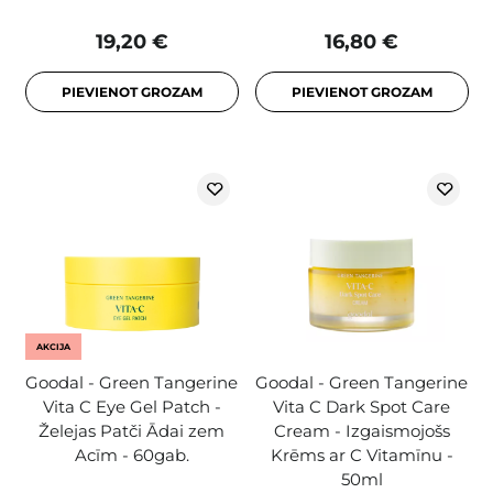
19,20 €
16,80 €
PIEVIENOT GROZAM
PIEVIENOT GROZAM
AKCIJA
Goodal - Green Tangerine
Goodal - Green Tangerine
Vita C Eye Gel Patch -
Vita C Dark Spot Care
Želejas Patči Ādai zem
Cream - Izgaismojošs
Acīm - 60gab.
Krēms ar C Vitamīnu -
50ml