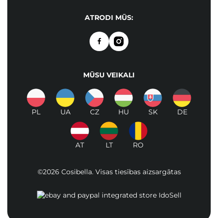
ATRODI MŪS:
MŪSU VEIKALI
PL
UA
CZ
HU
SK
DE
AT
LT
RO
©2026 Cosibella. Visas tiesības aizsargātas