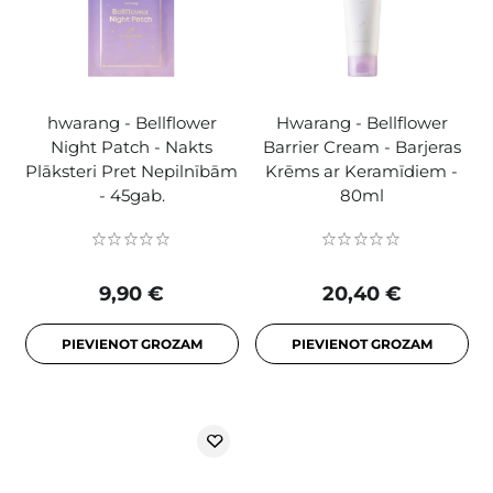
hwarang - Bellflower
Hwarang - Bellflower
Night Patch - Nakts
Barrier Cream - Barjeras
Plāksteri Pret Nepilnībām
Krēms ar Keramīdiem -
- 45gab.
80ml
9,90 €
20,40 €
PIEVIENOT GROZAM
PIEVIENOT GROZAM