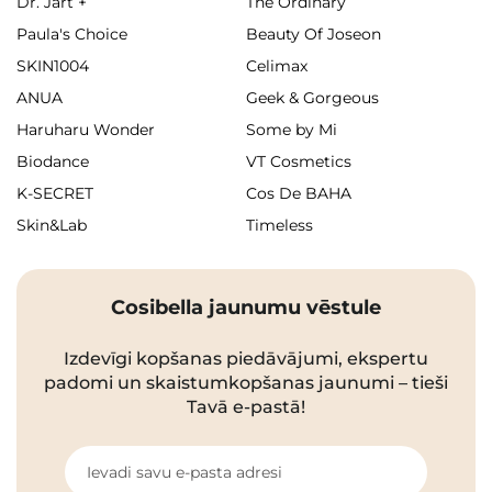
Dr. Jart +
The Ordinary
Paula's Choice
Beauty Of Joseon
SKIN1004
Celimax
ANUA
Geek & Gorgeous
Haruharu Wonder
Some by Mi
Biodance
VT Cosmetics
K-SECRET
Cos De BAHA
Skin&Lab
Timeless
Cosibella jaunumu vēstule
Izdevīgi kopšanas piedāvājumi, ekspertu
padomi un skaistumkopšanas jaunumi – tieši
Tavā e-pastā!
Ievadi savu e-pasta adresi