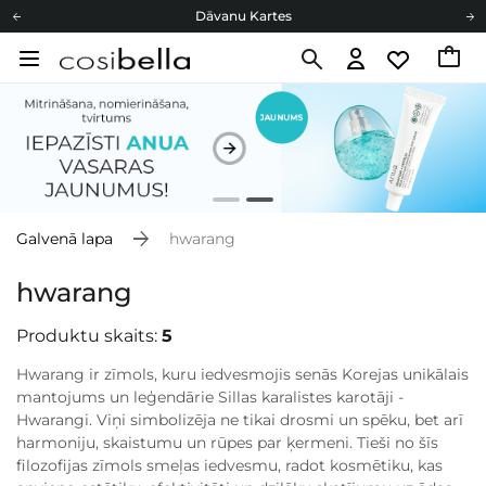
Dāvanu Kartes
Cosibella lojalitātes programma
Bezmaskas piegāde no 49,00 €
Dāvanu Kartes
Galvenā lapa
hwarang
hwarang
Produktu skaits:
5
Hwarang ir zīmols, kuru iedvesmojis senās Korejas unikālais
mantojums un leģendārie Sillas karalistes karotāji -
Hwarangi. Viņi simbolizēja ne tikai drosmi un spēku, bet arī
harmoniju, skaistumu un rūpes par ķermeni. Tieši no šīs
filozofijas zīmols smeļas iedvesmu, radot kosmētiku, kas