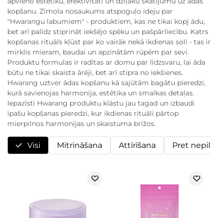
apvieno estētiku, efektivitāti un dziļāku skatījumu uz ādas
kopšanu. Zīmola nosaukums atspoguļo ideju par
"Hwarangu labumiem" - produktiem, kas ne tikai kopj ādu,
bet arī palīdz stiprināt iekšējo spēku un pašpārliecību. Katrs
kopšanas rituāls kļūst par ko vairāk nekā ikdienas soli - tas ir
mirklis mieram, baudai un apzinātām rūpēm par sevi.
Produktu formulas ir radītas ar domu par līdzsvaru, lai āda
būtu ne tikai skaista ārēji, bet arī stipra no iekšienes.
Hwarang uztver ādas kopšanu kā sajūtām bagātu pieredzi,
kurā savienojas harmonija, estētika un smalkas detaļas.
Iepazīsti Hwarang produktu klāstu jau tagad un izbaudi
īpašu kopšanas pieredzi, kur ikdienas rituāli pārtop
mierpilnos harmonijas un skaistuma brīžos.
Visi
Mitrināšana
Attīrīšana
Pret nepil