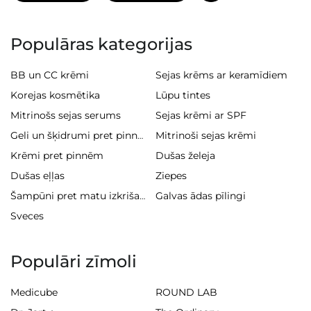
Populāras kategorijas
BB un CC krēmi
Sejas krēms ar keramīdiem
Korejas kosmētika
Lūpu tintes
Mitrinošs sejas serums
Sejas krēmi ar SPF
Mitrinoši sejas krēmi
Geli un šķidrumi pret pinnēm
Krēmi pret pinnēm
Dušas želeja
Dušas eļļas
Ziepes
Galvas ādas pīlingi
Šampūni pret matu izkrišanu
Sveces
Populāri zīmoli
Medicube
ROUND LAB