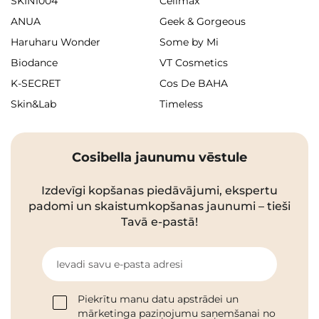
SKIN1004
Celimax
ANUA
Geek & Gorgeous
Haruharu Wonder
Some by Mi
Biodance
VT Cosmetics
K-SECRET
Cos De BAHA
Skin&Lab
Timeless
Cosibella jaunumu vēstule
Izdevīgi kopšanas piedāvājumi, ekspertu
padomi un skaistumkopšanas jaunumi – tieši
Tavā e-pastā!
Ievadi savu e-pasta adresi
Piekrītu manu datu apstrādei un
mārketinga paziņojumu saņemšanai no