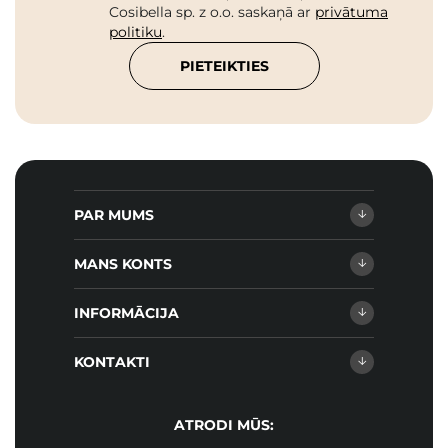
Cosibella sp. z o.o. saskaņā ar
privātuma
politiku
.
PIETEIKTIES
PAR MUMS
MANS KONTS
INFORMĀCIJA
KONTAKTI
ATRODI MŪS: