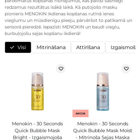
pārdomātus kopšanas risinājumus, kas palīdz sasniegt
redzamus rezultātus īsākā laikā. Kā putojošo masku
pionieris MENOKIN ikdienas kopšanas rutīnā ienes
vieglumu un mūsdienīgu pieeju, pārvēršot to patīkamā un
sensorā pieredzē. Iepazīsti MENOKIN un baudi vieglu,
burbuļojošu sejas kopšanu ikdienā!
Visi
Mitrināšana
Attīrīšana
Izgaismoša
AKCIJA
Menokin - 30 Seconds
Menokin - 30 Seconds
Quick Bubble Mask
Quick Bubble Mask Moist
Bright - Izgaismojoša
- Mitrinoša Sejas Maska