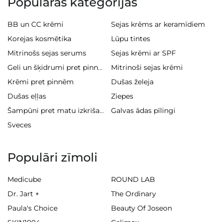
Populāras kategorijas
BB un CC krēmi
Sejas krēms ar keramīdiem
Korejas kosmētika
Lūpu tintes
Mitrinošs sejas serums
Sejas krēmi ar SPF
Mitrinoši sejas krēmi
Geli un šķidrumi pret pinnēm
Krēmi pret pinnēm
Dušas želeja
Dušas eļļas
Ziepes
Galvas ādas pīlingi
Šampūni pret matu izkrišanu
Sveces
Populāri zīmoli
Medicube
ROUND LAB
Dr. Jart +
The Ordinary
Paula's Choice
Beauty Of Joseon