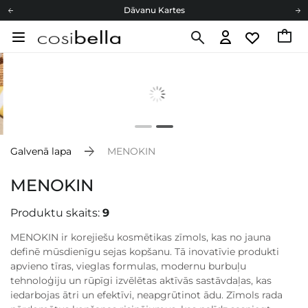
Dāvanu Kartes
Cosibella lojalitātes programma
Bezmaskas piegāde no 49,00 €
Dāvanu Kartes
Galvenā lapa
MENOKIN
MENOKIN
Produktu skaits:
9
MENOKIN ir korejiešu kosmētikas zīmols, kas no jauna
definē mūsdienīgu sejas kopšanu. Tā inovatīvie produkti
apvieno tīras, vieglas formulas, modernu burbuļu
tehnoloģiju un rūpīgi izvēlētas aktīvās sastāvdaļas, kas
iedarbojas ātri un efektīvi, neapgrūtinot ādu. Zīmols rada