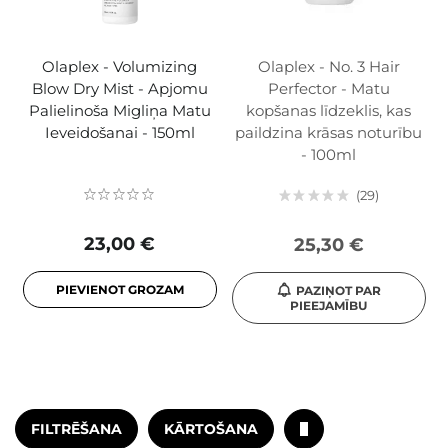
Olaplex - Volumizing
Olaplex - No. 3 Hair
Blow Dry Mist - Apjomu
Perfector - Matu
Palielinoša Migliņa Matu
kopšanas līdzeklis, kas
Ieveidošanai - 150ml
paildzina krāsas noturību
- 100ml
29
23,00 €
25,30 €
PIEVIENOT GROZAM
PAZIŅOT PAR
PIEEJAMĪBU
FILTRĒŠANA
KĀRTOŠANA