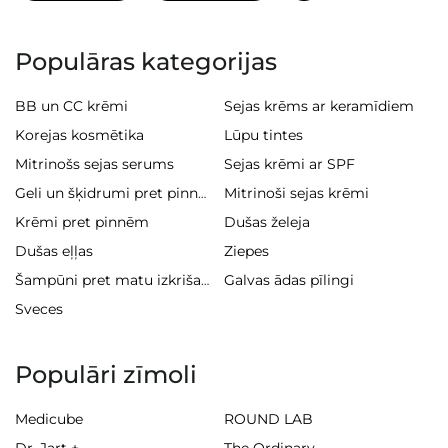
Populāras kategorijas
BB un CC krēmi
Sejas krēms ar keramīdiem
Korejas kosmētika
Lūpu tintes
Mitrinošs sejas serums
Sejas krēmi ar SPF
Mitrinoši sejas krēmi
Geli un šķidrumi pret pinnēm
Krēmi pret pinnēm
Dušas želeja
Dušas eļļas
Ziepes
Galvas ādas pīlingi
Šampūni pret matu izkrišanu
Sveces
Populāri zīmoli
Medicube
ROUND LAB