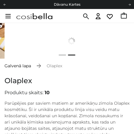
Dāvanu Kartes
Cosibella lojalitātes programma
Bezmaskas piegāde no 49,00 €
Dāvanu Kartes
Galvenā lapa
Olaplex
Olaplex
Produktu skaits:
10
Parūpējies par saviem matiem ar amerikāņu zīmola Olaplex
kosmētiku. Šī ir unikāla produktu līnija visu veidu matu
krāsošanai, veidošanai un kopšanai. Zīmola nosaukums ir
arī unikāla ķīmiska savienojuma apraksts, kas rada un
atjauno bojātas saites, atjaunojot matu struktūru un