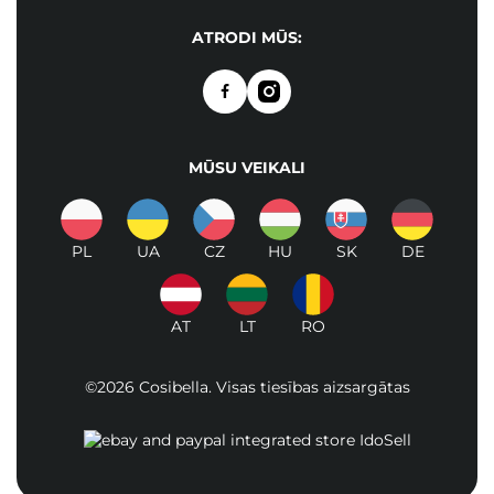
ATRODI MŪS:
MŪSU VEIKALI
PL
UA
CZ
HU
SK
DE
AT
LT
RO
©2026 Cosibella. Visas tiesības aizsargātas