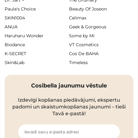
Dr. Jart +
The Ordinary
Paula's Choice
Beauty Of Joseon
SKIN1004
Celimax
ANUA
Geek & Gorgeous
Haruharu Wonder
Some by Mi
Biodance
VT Cosmetics
K-SECRET
Cos De BAHA
Skin&Lab
Timeless
Cosibella jaunumu vēstule
Izdevīgi kopšanas piedāvājumi, ekspertu
padomi un skaistumkopšanas jaunumi – tieši
Tavā e-pastā!
Ievadi savu e-pasta adresi