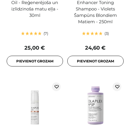
Oil - Reģenerējoša un
Enhancer Toning
izlīdzinoša matu eļļa -
Shampoo - Violets
30ml
Šampūns Blondiem
Matiem - 250ml
7
3
25,00 €
24,60 €
PIEVIENOT GROZAM
PIEVIENOT GROZAM