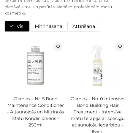
piešķirot tiem skaistu izskatu. Izmanto mūsu plašo
piedāvājumu un pasūti vislabāko profesionālo matu
kosmētiku!
Visi
Mitrināšana
Attīrīšana
Olaplex - Nr. 5 Bond
Olaplex - No. 0 Intensive
Maintenance Conditioner
Bond Building Hair
- Atjaunojošs un Mitrinošs
Treatment - Intensīva
Matu Kondicionieris -
matu terapija ar spēcīgu
250ml
atjaunojošu iedarbību -
155ml