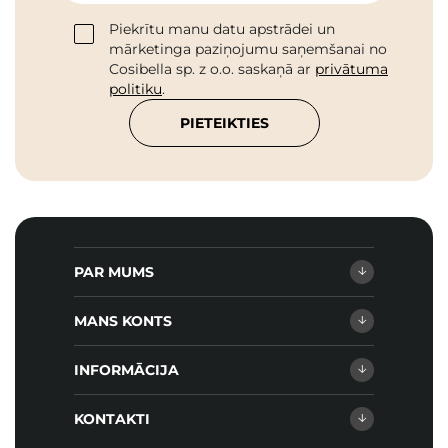
Piekrītu manu datu apstrādei un
mārketinga paziņojumu saņemšanai no
Cosibella sp. z o.o. saskaņā ar
privātuma
politiku
.
PIETEIKTIES
PAR MUMS
MANS KONTS
INFORMĀCIJA
KONTAKTI