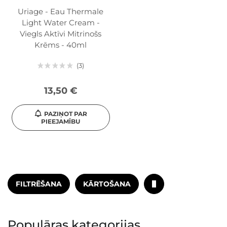
Uriage - Eau Thermale
Light Water Cream -
Viegls Aktīvi Mitrinošs
Krēms - 40ml
3
13,50 €
PAZIŅOT PAR
PIEEJAMĪBU
FILTRĒŠANA
KĀRTOŠANA
Populāras kategorijas