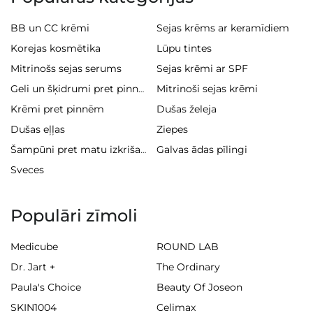
BB un CC krēmi
Sejas krēms ar keramīdiem
Korejas kosmētika
Lūpu tintes
Mitrinošs sejas serums
Sejas krēmi ar SPF
Mitrinoši sejas krēmi
Geli un šķidrumi pret pinnēm
Krēmi pret pinnēm
Dušas želeja
Dušas eļļas
Ziepes
Galvas ādas pīlingi
Šampūni pret matu izkrišanu
Sveces
Populāri zīmoli
Medicube
ROUND LAB
Dr. Jart +
The Ordinary
Paula's Choice
Beauty Of Joseon
SKIN1004
Celimax