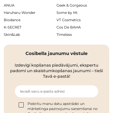
ANUA
Geek & Gorgeous
Haruharu Wonder
Some by Mi
Biodance
VT Cosmetics
K-SECRET
Cos De BAHA
Skin&Lab
Timeless
Cosibella jaunumu vēstule
Izdevīgi kopšanas piedāvājumi, ekspertu
padomi un skaistumkopšanas jaunumi – tieši
Tavā e-pastā!
Ievadi savu e-pasta adresi
Piekrītu manu datu apstrādei un
mārketinga paziņojumu saņemšanai no