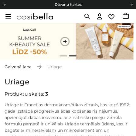
Dāvanu Kartes
Cosibella lojalitātes programma
Bezmaskas piegāde no 49,00 €
Dāvanu Kartes
Galvenā lapa
Uriage
Uriage
Produktu skaits:
3
Uriage ir Francijas dermokosmētikas zīmols, kas kopš 1992.
gada izstrādā progresīvus ādas kopšanas risinājumus,
apvienojot dabas iedvesmu ar zinātnisku pieeju. Zīmola
formulu pamatā ir unikālais Uriage termālais ūdens, kas ir
bagāts ar minerālvielām un mikroelementiem un