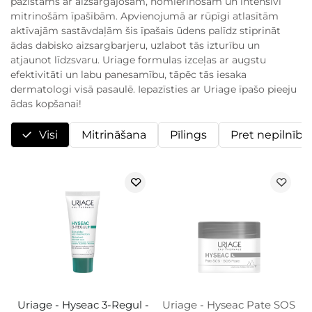
pazīstams ar aizsargājošām, nomierinošām un intensīvi
mitrinošām īpašībām. Apvienojumā ar rūpīgi atlasītām
aktīvajām sastāvdaļām šis īpašais ūdens palīdz stiprināt
ādas dabisko aizsargbarjeru, uzlabot tās izturību un
atjaunot līdzsvaru. Uriage formulas izceļas ar augstu
efektivitāti un labu panesamību, tāpēc tās iesaka
dermatologi visā pasaulē. Iepazīsties ar Uriage īpašo pieeju
ādas kopšanai!
Visi
Mitrināšana
Pīlings
Pret nepilnīb
Uriage - Hyseac 3-Regul -
Uriage - Hyseac Pate SOS