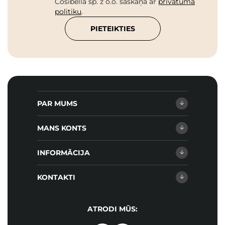
Cosibella sp. z o.o. saskaņā ar
privātuma
politiku
.
PIETEIKTIES
PAR MUMS
MANS KONTS
INFORMĀCIJA
KONTAKTI
ATRODI MŪS: