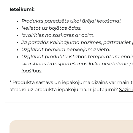
Ieteikumi:
Produkts paredzēts tikai ārējai lietošanai.
Nelietot uz bojātas ādas.
Izvairīties no saskares ar acīm.
Ja parādās kairinājuma pazīmes, pārtrauciet 
Uzglabāt bērniem nepieejamā vietā.
Uzglabāt produktu istabas temperatūrā ēnai
svārstības transportēšanas laikā neietekmē pr
īpašības.
* Produkta sastāvs un iepakojuma dizains var mainīti
atradīsi uz produkta iepakojuma. Ir jautājumi?
Sazin