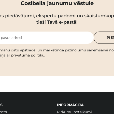
Cosibella jaunumu vēstule
as piedāvājumi, ekspertu padomi un skaistumko
tieši Tavā e-pastā!
-pasta adresi
PIE
 manu datu apstrādei un mārketinga paziņojumu saņemšanai no C
kaņā ar
privātuma politiku
.
S
INFORMĀCIJA
rozs
Pirkumu noteikumi