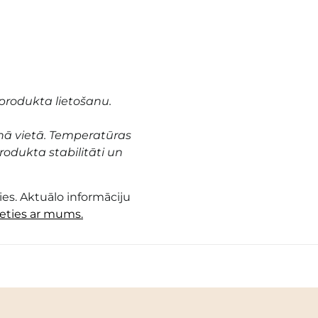
produkta lietošanu.
nā vietā. Temperatūras
odukta stabilitāti un
es. Aktuālo informāciju
ieties ar mums.