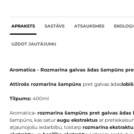
APRAKSTS
SASTĀVS
ATSAUKSMES
EKOLOĢI
UZDOT JAUTĀJUMU
Aromatica - Rozmarīna galvas ādas šampūns pret
Attīrošs rozmarīna
šampūns
pret galvas ādas
lobī
Tilpums:
400ml
Aromatica
- rozmarīna šampūns pret galvas ādas 
šampūns, kas satur
augu ekstraktus
ar pretiekaisu
atjaunojošu iedarbību, tostarp
rozmarīna
ekstraktu