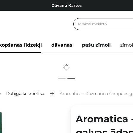
Dāvanu Kartes
Cosibella lojalitātes programma
Bezmaskas piegāde no 49,00 €
Dāvanu Kartes
kopšanas līdzekļi
dāvanas
pašu zīmoli
zīmol
Dabīgā kosmētika
Aromatica - Rozmarīna šampūns gal
Aromatica 
galvas ādas