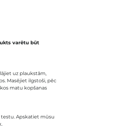
dukts varētu būt
ājiet uz plaukstām,
. Masējiet ilgstoši, pēc
ākos matu kopšanas
as testu. Apskatiet mūsu
k.