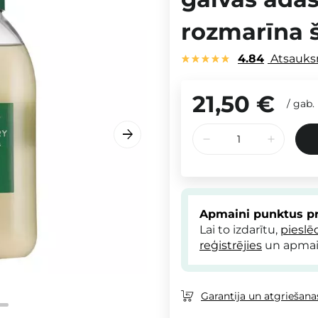
rozmarīna 
4.84
Atsauk
21,50 €
/
gab.
Apmaini punktus pr
Lai to izdarītu,
pieslē
reģistrējies
un apmai
Garantija un atgriešanas