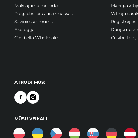
Maksājuma metodes
Mani pasūtī
Piegādes laiks un izmaksas
Vēlmju sarak
Sazinies ar mums
Reģistrējies
Ekoloģija
Darījumu vē
Cosibella Wholesale
Cosibella lo
ATRODI MŪS:
MŪSU VEIKALI