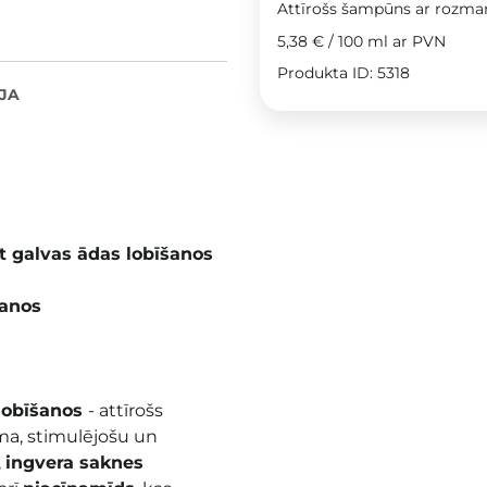
Attīrošs šampūns ar rozma
5,38 €
/
100 ml
ar PVN
Produkta ID: 5318
JA
 galvas ādas lobīšanos
šanos
lobīšanos
- attīrošs
ma, stimulējošu un
,
ingvera saknes