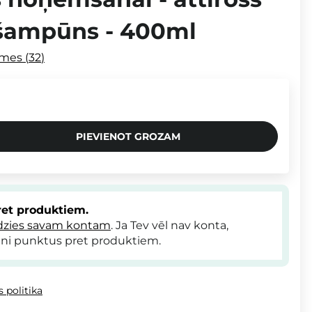
šampūns - 400ml
smes
32
PIEVIENOT GROZAM
et produktiem.
dzies savam kontam
. Ja Tev vēl nav konta,
ni punktus pret produktiem.
 politika