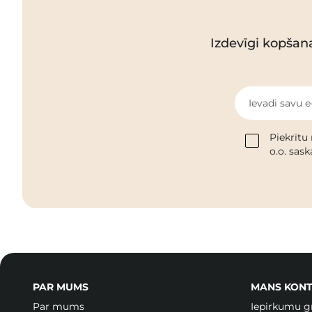
Izdevīgi kopšan
Ievadi savu e
Piekrītu
o.o. sas
PAR MUMS
MANS KONT
Par mums
Iepirkumu g