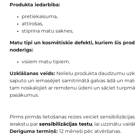
Produkta iedarbība:
pretiekaisuma,
attīrošas,
stiprina matu saknes,
Matu tipi un kosmētiskie defekti, kuriem šis pro
noderīgs:
visiem matu tipiem.
Uzklāšanas veids:
Nelielu produkta daudzumu uzkl
saputo un iemasējiet samitrinātā galvas ādā un matos
tam noskalojiet ar remdenu ūdeni un sāciet turpm
pasākumus.
Pirms pirmās lietošanas reizes veiciet sensibilizācij
ierakstu par
sensibilizācijas testu
, lai uzzinātu vairā
Derīguma termiņš:
12 mēneši pēc atvēršanas.