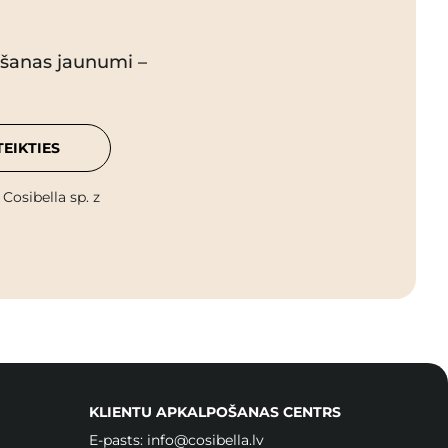
pšanas jaunumi –
TEIKTIES
osibella sp. z
KLIENTU APKALPOŠANAS CENTRS
E-pasts:
info@cosibella.lv