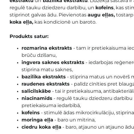
ekstraktu
un
bazilika ekstraktu
. Līdzekļa sastāvā ir 
regulē
tauku dziedzeru darbību, un
kofeīns
, kas sti
stiprinot galvas ādu. Pievienotas
augu eļļas,
tostar
koka eļļa,
kas kondicionē un baroto.
Produkts satur:
rozmarīna ekstrakts
- tam ir pretiekaisuma ied
brūču dzīšanu,
ingvera saknes ekstrakts
- iedarbojas reģenerēj
stiprina matu saknes,
bazilika ekstrakts
- stiprina matus un novērš m
raudenes ekstrakts
- palīdz cīnīties pret blau
salicilskābe
- tai ir pretiekaisuma, antibakteriāl
niacīnamīds
- regulē tauku dziedzeru darbību
pretiekaisuma iedarbībā,
kofeīns
- stimulē ādas mikrocirkulāciju, stiprin
moringa eļļa
- baro un mitrina,
ciedru koka eļļa
- baro, atjauno un atjauno ādu