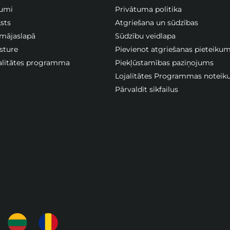
jumi
Privātuma politika
sts
Atgriešana un sūdzības
 mājaslapā
Sūdzību veidlapa
sture
Pievienot atgriešanas pieteiku
jalitātes programma
Piekļūstamības paziņojums
Lojalitātes Programmas noteik
Pārvaldīt sīkfailus