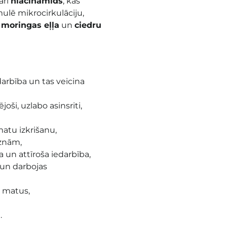
arī
niacīnamīds
, kas
mulē mikrocirkulāciju,
p
moringas eļļa
un
ciedru
arbība un tas veicina
oši, uzlabo asinsriti,
atu izkrišanu,
gznām,
a un attīroša iedarbība,
 un darbojas
a matus,
.