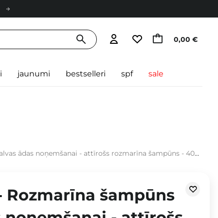
0,00 €
i
jaunumi
bestselleri
spf
sale
vas ādas noņemšanai - attīrošs rozmarīna šampūns - 400ml
- Rozmarīna šampūns
 noņemšanai - attīrošs