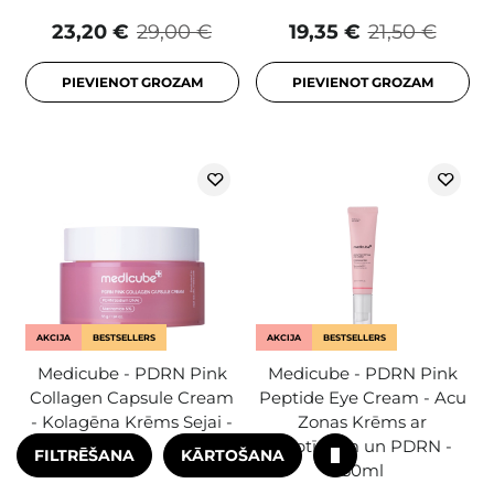
23,20 €
29,00 €
19,35 €
21,50 €
PIEVIENOT GROZAM
PIEVIENOT GROZAM
AKCIJA
BESTSELLERS
AKCIJA
BESTSELLERS
Medicube - PDRN Pink
Medicube - PDRN Pink
Collagen Capsule Cream
Peptide Eye Cream - Acu
- Kolagēna Krēms Sejai -
Zonas Krēms ar
55g
Peptīdiem un PDRN -
FILTRĒŠANA
KĀRTOŠANA
30ml