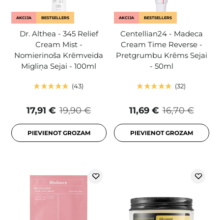
AKCIJA
BESTSELLERS
AKCIJA
BESTSELLERS
Dr. Althea - 345 Relief
Centellian24 - Madeca
Cream Mist -
Cream Time Reverse -
Nomierinoša Krēmveida
Pretgrumbu Krēms Sejai
Migliņa Sejai - 100ml
- 50ml
43
32
17,91 €
19,90 €
11,69 €
16,70 €
PIEVIENOT GROZAM
PIEVIENOT GROZAM