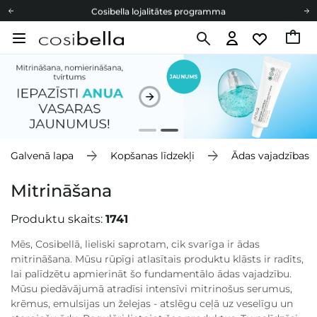
Cosibella lojalitātes programma
Bezmaskas piegāde no 49,00 €
Dāvanu Kartes
Cosibella lojalitātes programma
Bezmaskas piegāde no 49,00 €
Dāvanu Kartes
Galvenā lapa
Kopšanas līdzekļi
Ādas vajadzības
Mitrināšana
Produktu skaits:
1741
Mēs, Cosibellā, lieliski saprotam, cik svarīga ir ādas
mitrināšana. Mūsu rūpīgi atlasītais produktu klāsts ir radīts,
lai palīdzētu apmierināt šo fundamentālo ādas vajadzību.
Mūsu piedāvājumā atradīsi intensīvi mitrinošus serumus,
krēmus, emulsijas un želejas - atslēgu ceļā uz veselīgu un