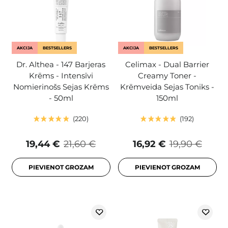
AKCIJA
BESTSELLERS
AKCIJA
BESTSELLERS
Dr. Althea - 147 Barjeras
Celimax - Dual Barrier
Krēms - Intensīvi
Creamy Toner -
Nomierinošs Sejas Krēms
Krēmveida Sejas Toniks -
- 50ml
150ml
220
192
19,44 €
21,60 €
16,92 €
19,90 €
PIEVIENOT GROZAM
PIEVIENOT GROZAM