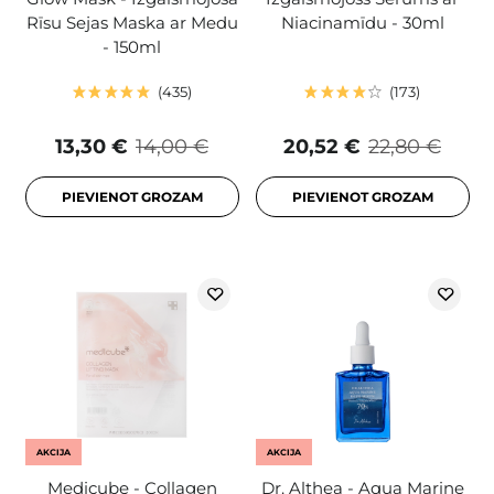
Rīsu Sejas Maska ar Medu
Niacinamīdu - 30ml
- 150ml
435
173
13,30 €
14,00 €
20,52 €
22,80 €
PIEVIENOT GROZAM
PIEVIENOT GROZAM
AKCIJA
AKCIJA
Medicube - Collagen
Dr. Althea - Aqua Marine