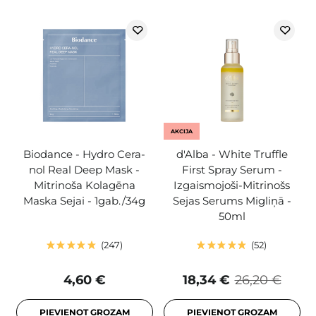
AKCIJA
Biodance - Hydro Cera-
d'Alba - White Truffle
nol Real Deep Mask -
First Spray Serum -
Mitrinoša Kolagēna
Izgaismojoši-Mitrinošs
Maska Sejai - 1gab./34g
Sejas Serums Migliņā -
50ml
247
52
4,60 €
18,34 €
26,20 €
PIEVIENOT GROZAM
PIEVIENOT GROZAM