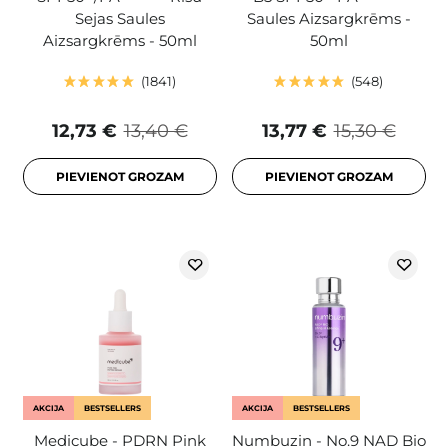
Sejas Saules
Saules Aizsargkrēms -
Aizsargkrēms - 50ml
50ml
1841
548
12,73 €
13,40 €
13,77 €
15,30 €
PIEVIENOT GROZAM
PIEVIENOT GROZAM
AKCIJA
BESTSELLERS
AKCIJA
BESTSELLERS
Medicube - PDRN Pink
Numbuzin - No.9 NAD Bio