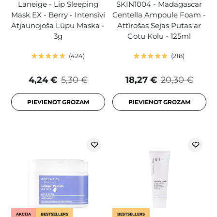
Laneige - Lip Sleeping
SKIN1004 - Madagascar
Mask EX - Berry - Intensīvi
Centella Ampoule Foam -
Atjaunojoša Lūpu Maska -
Attīrošas Sejas Putas ar
3g
Gotu Kolu - 125ml
424
218
4,24 €
5,30 €
18,27 €
20,30 €
PIEVIENOT GROZAM
PIEVIENOT GROZAM
AKCIJA
BESTSELLERS
BESTSELLERS