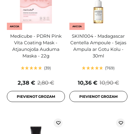
AKCIJA
AKCIJA
Medicube - PDRN Pink
SKIN1004 - Madagascar
Vita Coating Mask -
Centella Ampoule - Sejas
Atjaunojoša Auduma
Ampula ar Gotu Kolu -
Maska - 22g
30ml
39
769
2,38 €
2,80 €
10,36 €
10,90 €
PIEVIENOT GROZAM
PIEVIENOT GROZAM