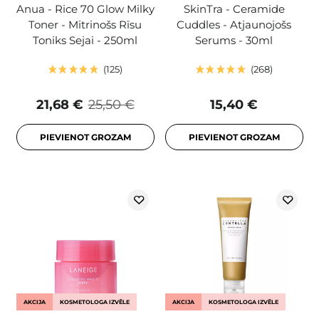
Anua - Rice 70 Glow Milky
SkinTra - Ceramide
Toner - Mitrinošs Rīsu
Cuddles - Atjaunojošs
Toniks Sejai - 250ml
Serums - 30ml
125
268
21,68 €
25,50 €
15,40 €
PIEVIENOT GROZAM
PIEVIENOT GROZAM
AKCIJA
KOSMETOLOGA IZVĒLE
AKCIJA
KOSMETOLOGA IZVĒLE