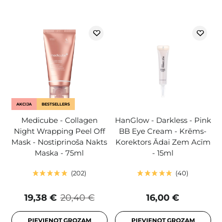
AKCIJA
BESTSELLERS
Medicube - Collagen
HanGlow - Darkless - Pink
Night Wrapping Peel Off
BB Eye Cream - Krēms-
Mask - Nostiprinoša Nakts
Korektors Ādai Zem Acīm
Maska - 75ml
- 15ml
202
40
19,38 €
20,40 €
16,00 €
PIEVIENOT GROZAM
PIEVIENOT GROZAM