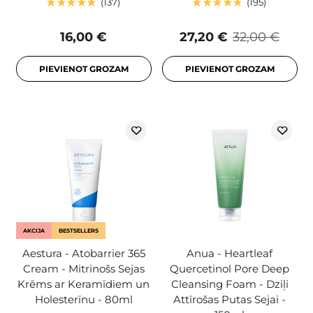
137
195
16,00 €
27,20 €
32,00 €
PIEVIENOT GROZAM
PIEVIENOT GROZAM
AKCIJA
BESTSELLERS
Aestura - Atobarrier 365
Anua - Heartleaf
Cream - Mitrinošs Sejas
Quercetinol Pore Deep
Krēms ar Keramīdiem un
Cleansing Foam - Dziļi
Holesterīnu - 80ml
Attīrošas Putas Sejai -