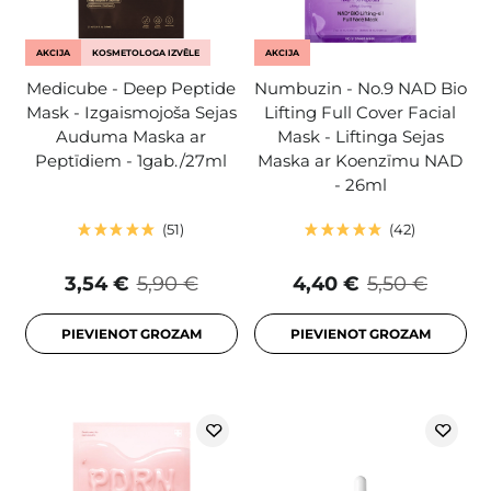
AKCIJA
KOSMETOLOGA IZVĒLE
AKCIJA
Medicube - Deep Peptide
Numbuzin - No.9 NAD Bio
Mask - Izgaismojoša Sejas
Lifting Full Cover Facial
Auduma Maska ar
Mask - Liftinga Sejas
Peptīdiem - 1gab./27ml
Maska ar Koenzīmu NAD
- 26ml
51
42
3,54 €
5,90 €
4,40 €
5,50 €
PIEVIENOT GROZAM
PIEVIENOT GROZAM