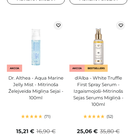
AKCIJA
AKCIJA
BESTSELLERS
Dr. Althea - Aqua Marine
d'Alba - White Truffle
Jelly Mist - Mitrinoša
First Spray Serum -
Želejveida Migliņa Sejai -
Izgaismojoši-Mitrinošs
100ml
Sejas Serums Migliņā -
100ml
71
52
15,21 €
16,90 €
25,06 €
35,80 €