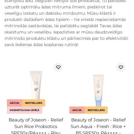
starojošu ādu. Regulāri lietojot šos produktus, Tu palīdzēsi
uzturēt optimālu ādas mitruma līmeni, piešķirot tai
veselīgu izskatu un dabisku mirdzumu. Mūsu klāstā ir
produkti dažādiem ādas tipiem – tie sniedz nepieciešamās
mitrinošās sastāvdaļas, lai palīdzētu saglabāt Tavas ādas
skaistumu un veselību. Iepazīsties ar mūsu daudzveidīgo
mitrinošo produktu klāstu un pārliecinies par to efektivitāti
savā ikdienas ādas kopšanas rutīnā!
AKCIJA
BESTSELLERS
KOSMETOLOGA IZVĒLE
AKCIJA
BESTSELLERS
Beauty of Joseon - Relief
Beauty of Joseon - Relief
Sun Rice Probiotics
Sun Aqua - Fresh : Rice +
SPF50+/PA++++ - Rīsu
B5 SPF50+ PA++++ -