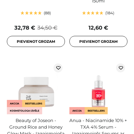
150ml
88
184
32,78 €
34,50 €
12,60 €
PIEVIENOT GROZAM
PIEVIENOT GROZAM
AKCIJA
BESTSELLERS
KOSMETOLOGA IZVĒLE
AKCIJA
BESTSELLERS
Beauty of Joseon -
Anua - Niacinamide 10% +
Ground Rice and Honey
TXA 4% Serum -
Glow Mask - Izgaismojoša
Izgaismojošs Serums ar