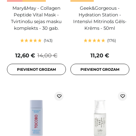
Mary&May - Collagen
Geek&Gorgeous -
Peptide Vital Mask -
Hydration Station -
Tvirtinošu sejas masku
Intensīvi Mitrinošs Gēls-
komplekts - 30 gab.
Krēms - 50ml
143
176
12,60 €
14,00 €
11,20 €
PIEVIENOT GROZAM
PIEVIENOT GROZAM