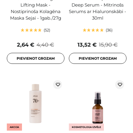
Lifting Mask -
Deep Serum - Mitrinošs
Nostiprinoša Kolagēna
Serums ar Hialuronskābi -
Maska Sejai - 1gab./27g
30ml
52
36
2,64 €
4,40 €
13,52 €
15,90 €
PIEVIENOT GROZAM
PIEVIENOT GROZAM
AKCIJA
KOSMETOLOGA IZVĒLE