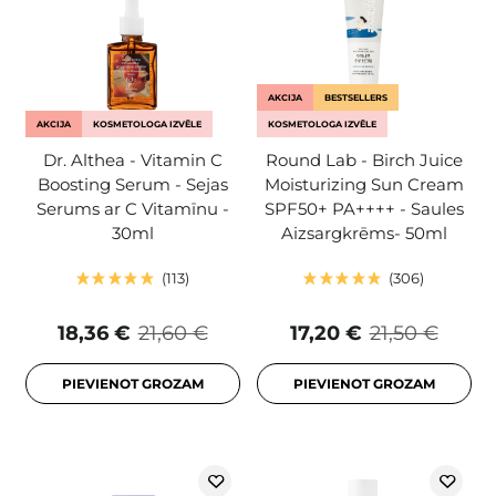
AKCIJA
BESTSELLERS
AKCIJA
KOSMETOLOGA IZVĒLE
KOSMETOLOGA IZVĒLE
Dr. Althea - Vitamin C
Round Lab - Birch Juice
Boosting Serum - Sejas
Moisturizing Sun Cream
Serums ar C Vitamīnu -
SPF50+ PA++++ - Saules
30ml
Aizsargkrēms- 50ml
113
306
18,36 €
21,60 €
17,20 €
21,50 €
PIEVIENOT GROZAM
PIEVIENOT GROZAM