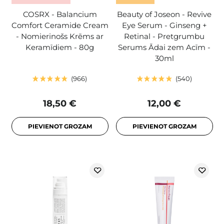
COSRX - Balancium
Beauty of Joseon - Revive
Comfort Ceramide Cream
Eye Serum - Ginseng +
- Nomierinošs Krēms ar
Retinal - Pretgrumbu
Keramīdiem - 80g
Serums Ādai zem Acīm -
30ml
966
540
18,50 €
12,00 €
PIEVIENOT GROZAM
PIEVIENOT GROZAM