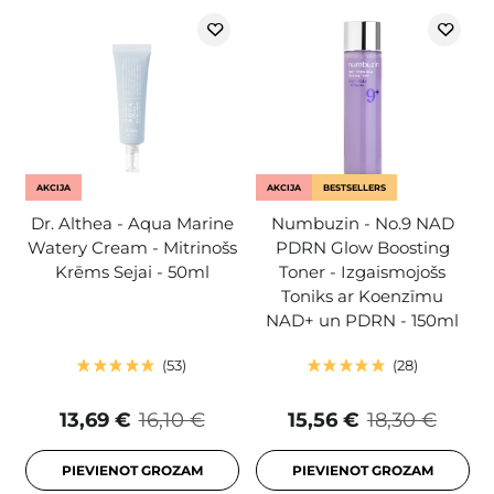
AKCIJA
AKCIJA
BESTSELLERS
Dr. Althea - Aqua Marine
Numbuzin - No.9 NAD
Watery Cream - Mitrinošs
PDRN Glow Boosting
Krēms Sejai - 50ml
Toner - Izgaismojošs
Toniks ar Koenzīmu
NAD+ un PDRN - 150ml
53
28
13,69 €
16,10 €
15,56 €
18,30 €
PIEVIENOT GROZAM
PIEVIENOT GROZAM