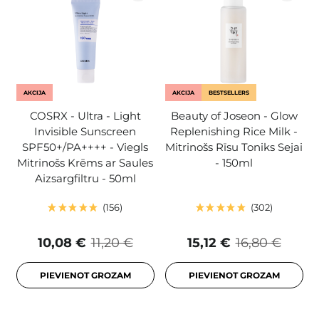
AKCIJA
AKCIJA
BESTSELLERS
COSRX - Ultra - Light
Beauty of Joseon - Glow
Invisible Sunscreen
Replenishing Rice Milk -
SPF50+/PA++++ - Viegls
Mitrinošs Rīsu Toniks Sejai
Mitrinošs Krēms ar Saules
- 150ml
Aizsargfiltru - 50ml
156
302
10,08 €
11,20 €
15,12 €
16,80 €
PIEVIENOT GROZAM
PIEVIENOT GROZAM