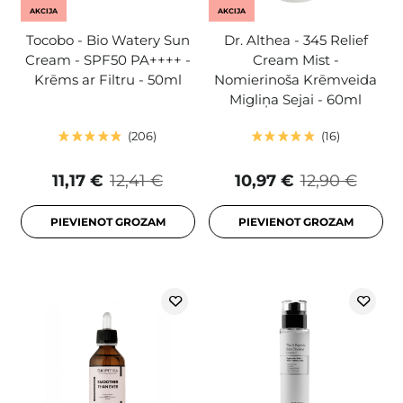
AKCIJA
AKCIJA
Tocobo - Bio Watery Sun
Dr. Althea - 345 Relief
Cream - SPF50 PA++++ -
Cream Mist -
Krēms ar Filtru - 50ml
Nomierinoša Krēmveida
Migliņa Sejai - 60ml
206
16
11,17 €
12,41 €
10,97 €
12,90 €
PIEVIENOT GROZAM
PIEVIENOT GROZAM