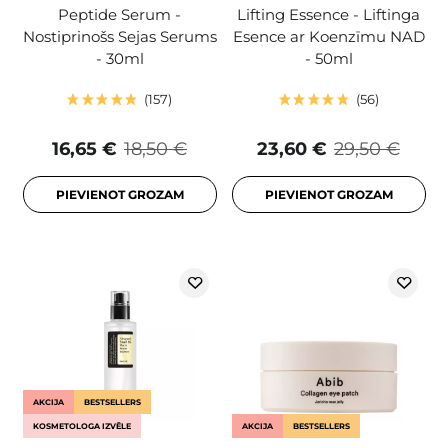
Peptide Serum -
Lifting Essence - Liftinga
Nostiprinošs Sejas Serums
Esence ar Koenzīmu NAD
- 30ml
- 50ml
157
56
16,65 €
18,50 €
23,60 €
29,50 €
PIEVIENOT GROZAM
PIEVIENOT GROZAM
AKCIJA
BESTSELLERS
KOSMETOLOGA IZVĒLE
AKCIJA
BESTSELLERS