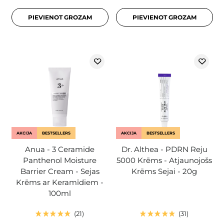
PIEVIENOT GROZAM
PIEVIENOT GROZAM
AKCIJA
BESTSELLERS
AKCIJA
BESTSELLERS
Anua - 3 Ceramide
Dr. Althea - PDRN Reju
Panthenol Moisture
5000 Krēms - Atjaunojošs
Barrier Cream - Sejas
Krēms Sejai - 20g
Krēms ar Keramīdiem -
100ml
21
31