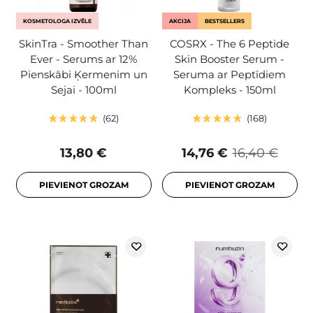
KOSMETOLOGA IZVĒLE
AKCIJA
BESTSELLERS
SkinTra - Smoother Than
COSRX - The 6 Peptide
Ever - Serums ar 12%
Skin Booster Serum -
Pienskābi Ķermenim un
Seruma ar Peptīdiem
Sejai - 100ml
Kompleks - 150ml
62
168
13,80 €
14,76 €
16,40 €
PIEVIENOT GROZAM
PIEVIENOT GROZAM