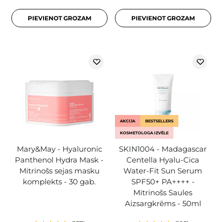
PIEVIENOT GROZAM
PIEVIENOT GROZAM
AKCIJA
BESTSELLERS
KOSMETOLOGA IZVĒLE
Mary&May - Hyaluronic
SKIN1004 - Madagascar
Panthenol Hydra Mask -
Centella Hyalu-Cica
Mitrinošs sejas masku
Water-Fit Sun Serum
komplekts - 30 gab.
SPF50+ PA++++ -
Mitrinošs Saules
Aizsargkrēms - 50ml