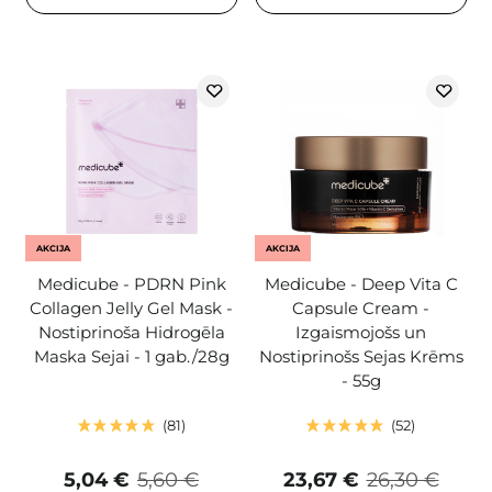
AKCIJA
AKCIJA
Medicube - PDRN Pink
Medicube - Deep Vita C
Collagen Jelly Gel Mask -
Capsule Cream -
Nostiprinoša Hidrogēla
Izgaismojošs un
Maska Sejai - 1 gab./28g
Nostiprinošs Sejas Krēms
- 55g
81
52
5,04 €
5,60 €
23,67 €
26,30 €