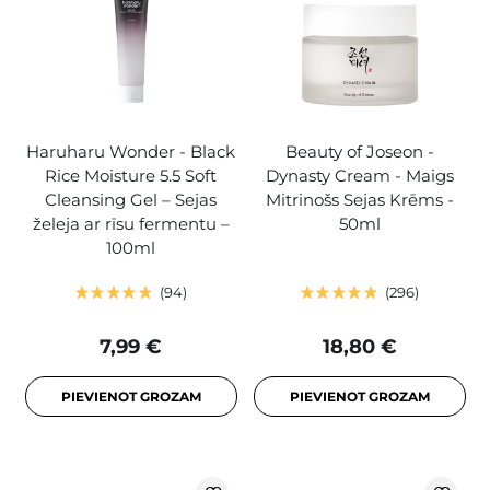
Haruharu Wonder - Black
Beauty of Joseon -
Rice Moisture 5.5 Soft
Dynasty Cream - Maigs
Cleansing Gel – Sejas
Mitrinošs Sejas Krēms -
želeja ar rīsu fermentu –
50ml
100ml
94
296
7,99 €
18,80 €
PIEVIENOT GROZAM
PIEVIENOT GROZAM