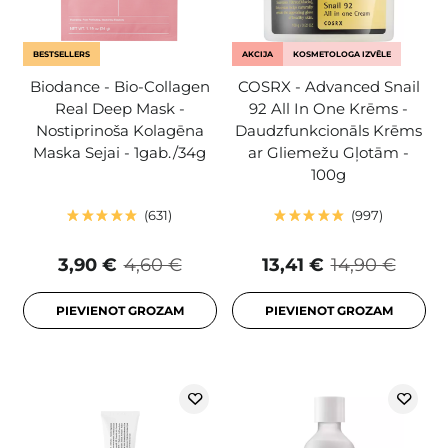
BESTSELLERS
AKCIJA
KOSMETOLOGA IZVĒLE
Biodance - Bio-Collagen
COSRX - Advanced Snail
Real Deep Mask -
92 All In One Krēms -
Nostiprinoša Kolagēna
Daudzfunkcionāls Krēms
Maska Sejai - 1gab./34g
ar Gliemežu Gļotām -
100g
631
997
3,90 €
4,60 €
13,41 €
14,90 €
PIEVIENOT GROZAM
PIEVIENOT GROZAM