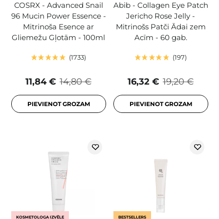
COSRX - Advanced Snail
Abib - Collagen Eye Patch
96 Mucin Power Essence -
Jericho Rose Jelly -
Mitrinoša Esence ar
Mitrinošs Patči Ādai zem
Gliemežu Gļotām - 100ml
Acīm - 60 gab.
1733
197
11,84 €
14,80 €
16,32 €
19,20 €
PIEVIENOT GROZAM
PIEVIENOT GROZAM
KOSMETOLOGA IZVĒLE
BESTSELLERS