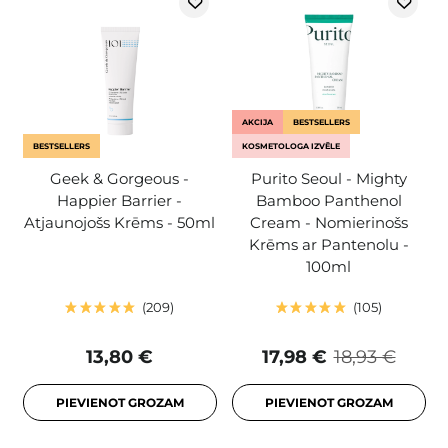
AKCIJA
BESTSELLERS
BESTSELLERS
KOSMETOLOGA IZVĒLE
Geek & Gorgeous -
Purito Seoul - Mighty
Happier Barrier -
Bamboo Panthenol
Atjaunojošs Krēms - 50ml
Cream - Nomierinošs
Krēms ar Pantenolu -
100ml
209
105
13,80 €
17,98 €
18,93 €
PIEVIENOT GROZAM
PIEVIENOT GROZAM