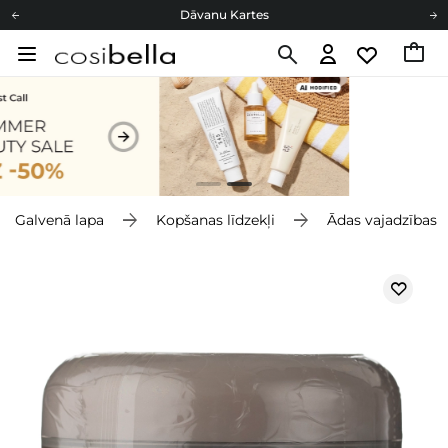
Dāvanu Kartes
Cosibella lojalitātes programma
Bezmaskas piegāde no 49,00 €
Dāvanu Kartes
Galvenā lapa
Kopšanas līdzekļi
Ādas vajadzības