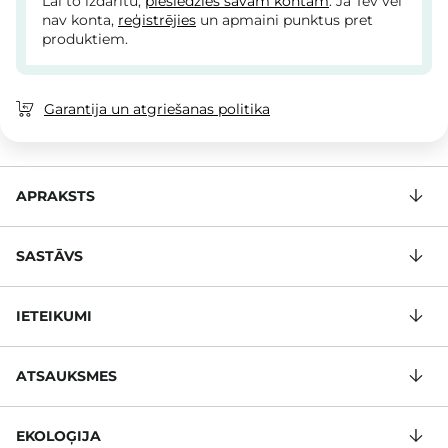
Lai to izdarītu,
pieslēdzies savam kontam
. Ja Tev vēl
nav konta,
reģistrējies
un apmaini punktus pret
produktiem.
Garantija un atgriešanas politika
APRAKSTS
SASTĀVS
IETEIKUMI
ATSAUKSMES
EKOLOĢIJA