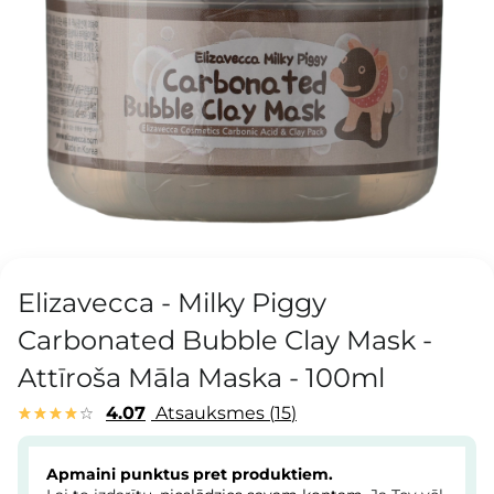
Elizavecca - Milky Piggy
Carbonated Bubble Clay Mask -
Attīroša Māla Maska - 100ml
4.07
Atsauksmes
15
Apmaini punktus pret produktiem.