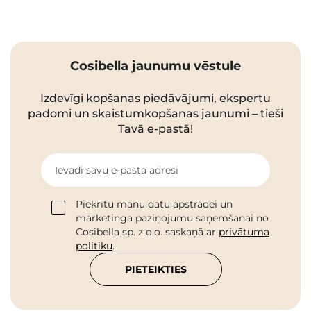
Cosibella jaunumu vēstule
Izdevīgi kopšanas piedāvājumi, ekspertu
padomi un skaistumkopšanas jaunumi – tieši
Tavā e-pastā!
Ievadi savu e-pasta adresi
Piekrītu manu datu apstrādei un
mārketinga paziņojumu saņemšanai no
Cosibella sp. z o.o. saskaņā ar
privātuma
politiku
.
PIETEIKTIES