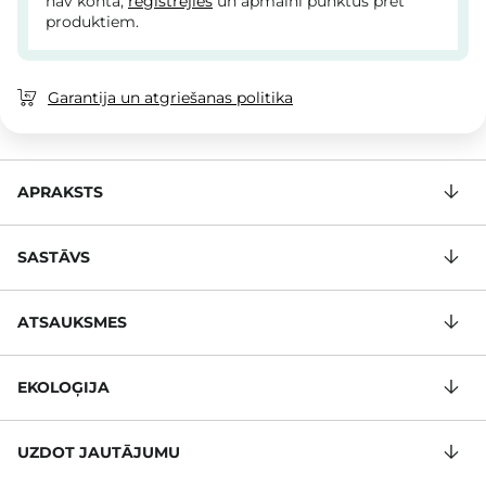
nav konta,
reģistrējies
un apmaini punktus pret
produktiem.
Garantija un atgriešanas politika
APRAKSTS
SASTĀVS
ATSAUKSMES
EKOLOĢIJA
UZDOT JAUTĀJUMU