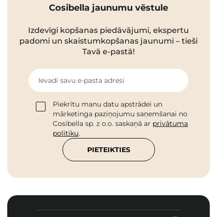
Cosibella jaunumu vēstule
Izdevīgi kopšanas piedāvājumi, ekspertu
padomi un skaistumkopšanas jaunumi – tieši
Tavā e-pastā!
Ievadi savu e-pasta adresi
Piekrītu manu datu apstrādei un
mārketinga paziņojumu saņemšanai no
Cosibella sp. z o.o. saskaņā ar
privātuma
politiku
.
PIETEIKTIES