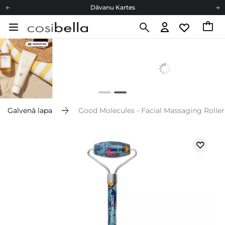
Dāvanu Kartes
Cosibella lojalitātes programma
Bezmaskas piegāde no 49,00 €
Dāvanu Kartes
Galvenā lapa
Good Molecules - Facial Massaging Roller 