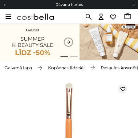
Dāvanu Kartes
Cosibella lojalitātes programma
Bezmaskas piegāde no 49,00 €
Dāvanu Kartes
Galvenā lapa
Kopšanas līdzekļi
Pasaules kosmēt