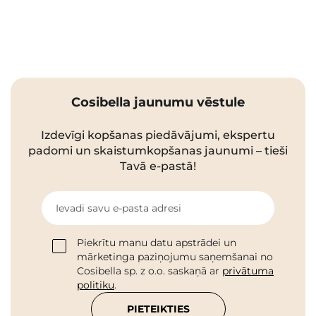
Cosibella jaunumu vēstule
Izdevīgi kopšanas piedāvājumi, ekspertu
padomi un skaistumkopšanas jaunumi – tieši
Tavā e-pastā!
Ievadi savu e-pasta adresi
Piekrītu manu datu apstrādei un
mārketinga paziņojumu saņemšanai no
Cosibella sp. z o.o. saskaņā ar
privātuma
politiku
.
PIETEIKTIES