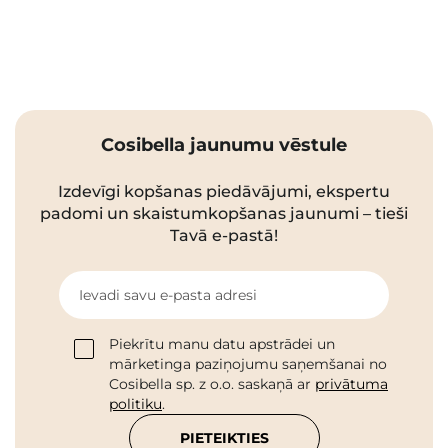
Cosibella jaunumu vēstule
Izdevīgi kopšanas piedāvājumi, ekspertu
padomi un skaistumkopšanas jaunumi – tieši
Tavā e-pastā!
Ievadi savu e-pasta adresi
Piekrītu manu datu apstrādei un
mārketinga paziņojumu saņemšanai no
Cosibella sp. z o.o. saskaņā ar
privātuma
politiku
.
PIETEIKTIES