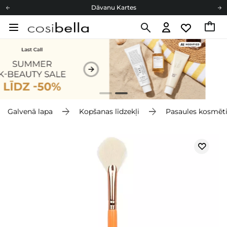
Dāvanu Kartes
Cosibella lojalitātes programma
Bezmaskas piegāde no 49,00 €
Dāvanu Kartes
Galvenā lapa
Kopšanas līdzekļi
Pasaules kosmēt