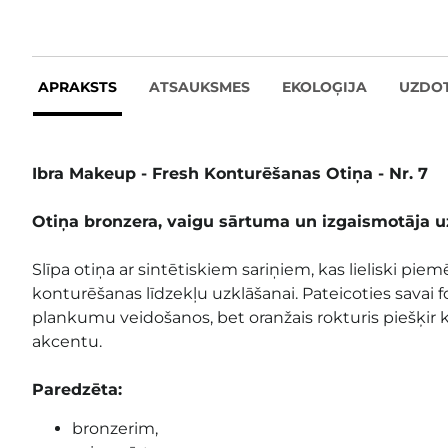
APRAKSTS
ATSAUKSMES
EKOLOĢIJA
UZDO
Ibra Makeup - Fresh Konturēšanas Otiņa - Nr. 7
Otiņa bronzera, vaigu sārtuma un izgaismotāja u
Slīpa otiņa ar sintētiskiem sariņiem, kas lieliski pie
konturēšanas līdzekļu uzklāšanai. Pateicoties savai f
plankumu veidošanos, bet oranžais rokturis piešķir
akcentu.
Paredzēta:
bronzerim,