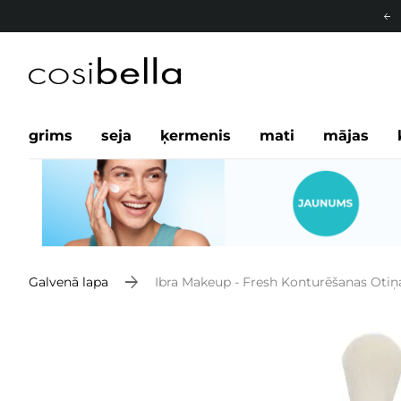
grims
seja
ķermenis
mati
mājas
Galvenā lapa
Ibra Makeup - Fresh Konturēšanas Otiņa