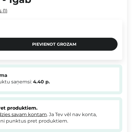
s
1
PIEVIENOT GROZAM
mma
duktu saņemsi:
4.40
p.
et produktiem.
dzies savam kontam
. Ja Tev vēl nav konta,
ni punktus pret produktiem.