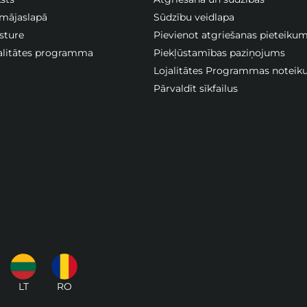
 mājaslapā
Sūdzību veidlapa
sture
Pievienot atgriešanas pieteiku
jalitātes programma
Piekļūstamības paziņojums
Lojalitātes Programmas noteik
Pārvaldīt sīkfailus
LT
RO