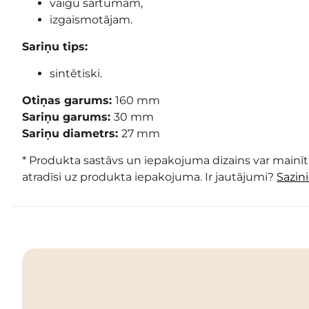
vaigu sārtumam,
izgaismotājam.
Sariņu tips:
sintētiski.
Otiņas garums:
160 mm
Sariņu garums:
30 mm
Sariņu diametrs:
27 mm
* Produkta sastāvs un iepakojuma dizains var mainīti
atradīsi uz produkta iepakojuma. Ir jautājumi?
Sazin