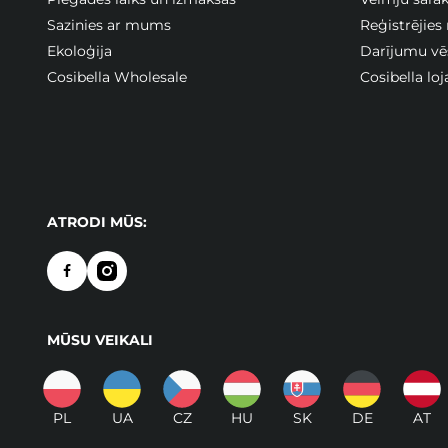
Sazinies ar mums
Reģistrējies
Ekoloģija
Darījumu vē
Cosibella Wholesale
Cosibella lo
ATRODI MŪS:
MŪSU VEIKALI
PL
UA
CZ
HU
SK
DE
AT