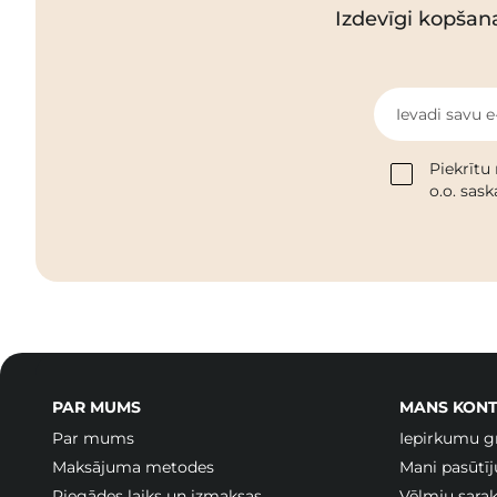
Izdevīgi kopšan
Ievadi savu e
Piekrītu
o.o. sas
PAR MUMS
MANS KONT
Par mums
Iepirkumu g
Maksājuma metodes
Mani pasūtī
Piegādes laiks un izmaksas
Vēlmju sarak