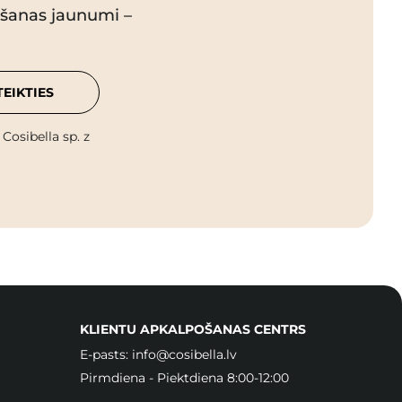
pšanas jaunumi –
TEIKTIES
osibella sp. z
KLIENTU APKALPOŠANAS CENTRS
E-pasts:
info@cosibella.lv
Pirmdiena - Piektdiena 8:00-12:00