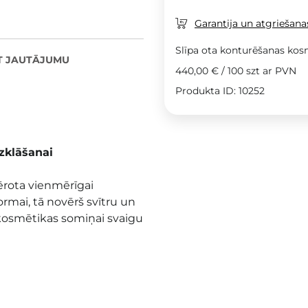
Garantija un atgriešanas
Slīpa ota konturēšanas kos
T JAUTĀJUMU
440,00 €
/
100 szt
ar PVN
Produkta ID: 10252
zklāšanai
mērota vienmērīgai
ormai, tā novērš svītru un
 kosmētikas somiņai svaigu