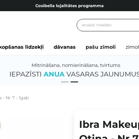
Bezmaskas piegāde no 49,00 €
Dāvanu Kartes
Cosibella lojalitātes programma
Bezmaskas piegāde no 49,00 €
kopšanas līdzekļi
dāvanas
pašu zīmoli
zīmol
Dāvanu Kartes
 - Nr 7 - 1gab
Ibra Makeu
Otiņa - Nr 7