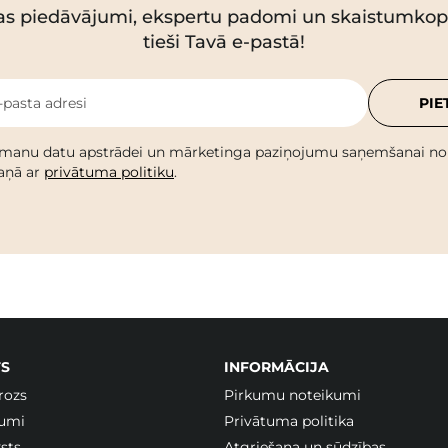
as piedāvājumi, ekspertu padomi un skaistumko
tieši Tavā e-pastā!
-pasta adresi
PIE
 manu datu apstrādei un mārketinga paziņojumu saņemšanai no C
kaņā ar
privātuma politiku
.
S
INFORMĀCIJA
rozs
Pirkumu noteikumi
jumi
Privātuma politika
sts
Atgriešana un sūdzības