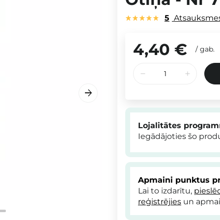
5
Atsauksme
4,40 €
/
gab.
Lojalitātes progra
Iegādājoties šo pro
Apmaini punktus pr
Lai to izdarītu,
pieslē
reģistrējies
un apmai