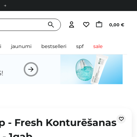
0,00 €
i
jaunumi
bestselleri
spf
sale
p - Fresh Konturēšanas
 - 1gab