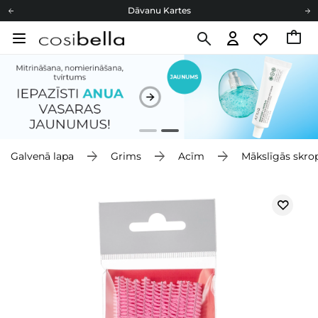
Dāvanu Kartes
Cosibella lojalitātes programma
Bezmaskas piegāde no 49,00 €
Dāvanu Kartes
Galvenā lapa
Grims
Acīm
Mākslīgās skro