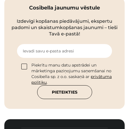
Cosibella jaunumu vēstule
Izdevīgi kopšanas piedāvājumi, ekspertu
padomi un skaistumkopšanas jaunumi – tieši
Tavā e-pastā!
Ievadi savu e-pasta adresi
Piekrītu manu datu apstrādei un
mārketinga paziņojumu saņemšanai no
Cosibella sp. z o.o. saskaņā ar
privātuma
politiku
.
PIETEIKTIES