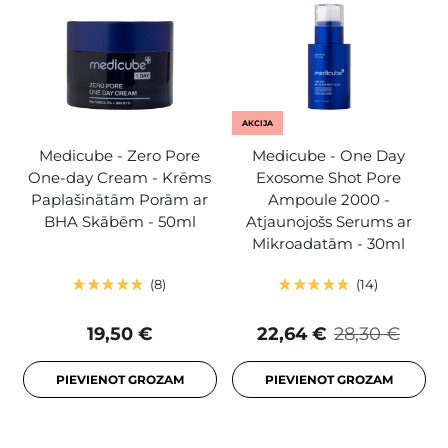
AKCIJA
Medicube - Zero Pore
Medicube - One Day
One-day Cream - Krēms
Exosome Shot Pore
Paplašinātām Porām ar
Ampoule 2000 -
BHA Skābēm - 50ml
Atjaunojošs Serums ar
Mikroadatām - 30ml
8
14
19,50 €
22,64 €
28,30 €
PIEVIENOT GROZAM
PIEVIENOT GROZAM