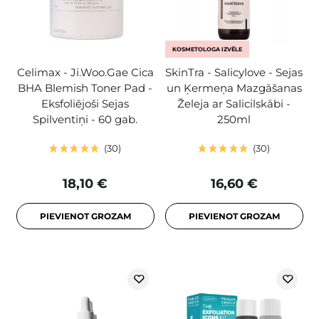
KOSMETOLOGA IZVĒLE
Celimax - Ji.Woo.Gae Cica
SkinTra - Salicylove - Sejas
BHA Blemish Toner Pad -
un Ķermeņa Mazgāšanas
Eksfoliējoši Sejas
Želeja ar Salicilskābi -
Spilventiņi - 60 gab.
250ml
30
30
18,10 €
16,60 €
PIEVIENOT GROZAM
PIEVIENOT GROZAM