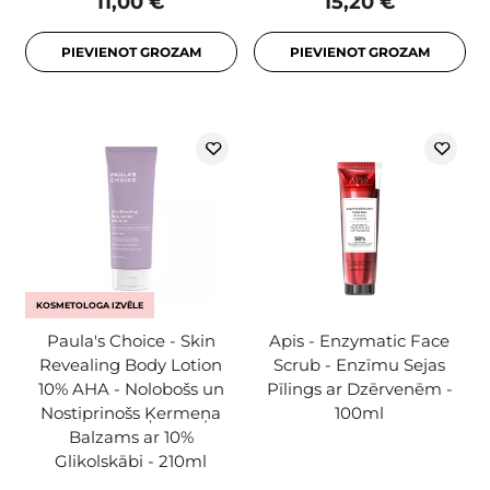
11,00 €
15,20 €
PIEVIENOT GROZAM
PIEVIENOT GROZAM
KOSMETOLOGA IZVĒLE
Paula's Choice - Skin
Apis - Enzymatic Face
Revealing Body Lotion
Scrub - Enzīmu Sejas
10% AHA - Nolobošs un
Pīlings ar Dzērvenēm -
Nostiprinošs Ķermeņa
100ml
Balzams ar 10%
Glikolskābi - 210ml