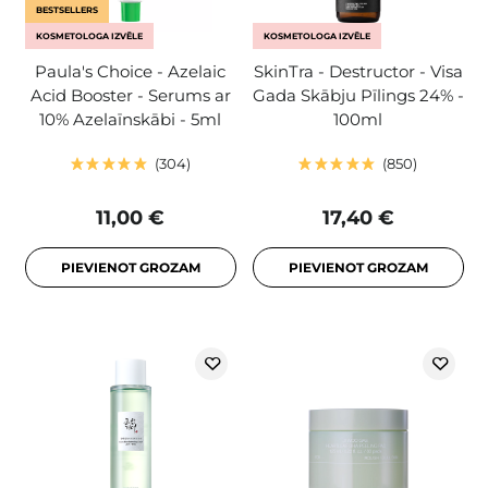
BESTSELLERS
KOSMETOLOGA IZVĒLE
KOSMETOLOGA IZVĒLE
Paula's Choice - Azelaic
SkinTra - Destructor - Visa
Acid Booster - Serums ar
Gada Skābju Pīlings 24% -
10% Azelaīnskābi - 5ml
100ml
304
850
11,00 €
17,40 €
PIEVIENOT GROZAM
PIEVIENOT GROZAM