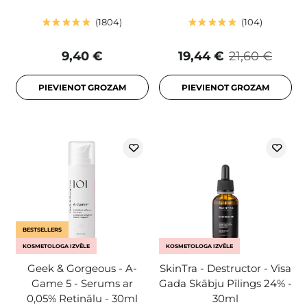
1804
104
9,40 €
19,44 €
21,60 €
PIEVIENOT GROZAM
PIEVIENOT GROZAM
BESTSELLERS
KOSMETOLOGA IZVĒLE
KOSMETOLOGA IZVĒLE
Geek & Gorgeous - A-
SkinTra - Destructor - Visa
Game 5 - Serums ar
Gada Skābju Pīlings 24% -
0,05% Retinālu - 30ml
30ml