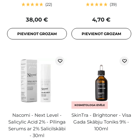
22
39
38,00 €
4,70 €
PIEVIENOT GROZAM
PIEVIENOT GROZAM
KOSMETOLOGA IZVĒLE
Nacomi - Next Level -
SkinTra - Brightoner - Visa
Salicylic Acid 2% - Pīlinga
Gada Skābju Toniks 9% -
Serums ar 2% Salicilskābi
100ml
- 30ml