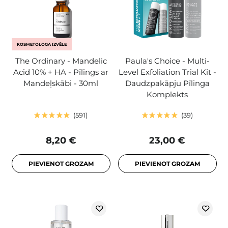
KOSMETOLOGA IZVĒLE
The Ordinary - Mandelic
Paula's Choice - Multi-
Acid 10% + HA - Pīlings ar
Level Exfoliation Trial Kit -
Mandeļskābi - 30ml
Daudzpakāpju Pīlinga
Komplekts
591
39
8,20 €
23,00 €
PIEVIENOT GROZAM
PIEVIENOT GROZAM