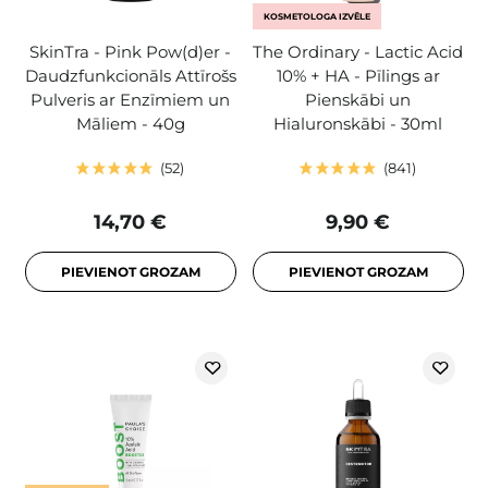
KOSMETOLOGA IZVĒLE
SkinTra - Pink Pow(d)er -
The Ordinary - Lactic Acid
Daudzfunkcionāls Attīrošs
10% + HA - Pīlings ar
Pulveris ar Enzīmiem un
Pienskābi un
Māliem - 40g
Hialuronskābi - 30ml
52
841
14,70 €
9,90 €
PIEVIENOT GROZAM
PIEVIENOT GROZAM