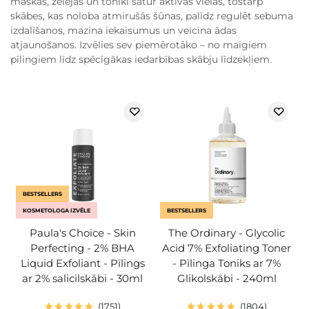
maskas, želejas un toniki satur aktīvās vielas, tostarp
skābes, kas noloba atmirušās šūnas, palīdz regulēt sebuma
izdalīšanos, mazina iekaisumus un veicina ādas
atjaunošanos. Izvēlies sev piemērotāko – no maigiem
pīlingiem līdz spēcīgākas iedarbības skābju līdzekļiem.
BESTSELLERS
KOSMETOLOGA IZVĒLE
BESTSELLERS
Paula's Choice - Skin
The Ordinary - Glycolic
Perfecting - 2% BHA
Acid 7% Exfoliating Toner
Liquid Exfoliant - Pīlings
- Pīlinga Toniks ar 7%
ar 2% salicilskābi - 30ml
Glikolskābi - 240ml
1751
1804