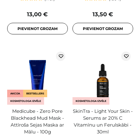
13,00 €
13,50 €
PIEVIENOT GROZAM
PIEVIENOT GROZAM
AKCIJA
BESTSELLERS
KOSMETOLOGA IZVĒLE
KOSMETOLOGA IZVĒLE
Medicube - Zero Pore
SkinTra - Light Your Skin -
Blackhead Mud Mask -
Serums ar 20% C
Attīroša Sejas Maska ar
Vitamīnu un Ferulskābi -
Mālu - 100g
30ml