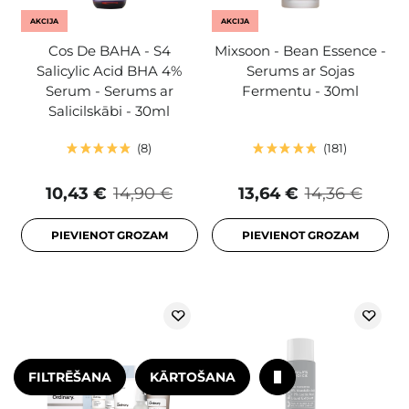
AKCIJA
AKCIJA
Cos De BAHA - S4
Mixsoon - Bean Essence -
Salicylic Acid BHA 4%
Serums ar Sojas
Serum - Serums ar
Fermentu - 30ml
Salicilskābi - 30ml
8
181
10,43 €
14,90 €
13,64 €
14,36 €
PIEVIENOT GROZAM
PIEVIENOT GROZAM
FILTRĒŠANA
KĀRTOŠANA