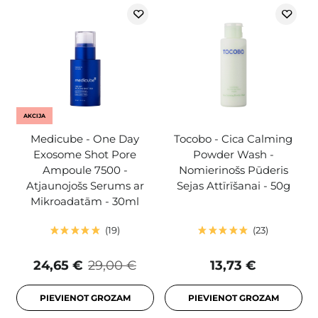
AKCIJA
Medicube - One Day
Tocobo - Cica Calming
Exosome Shot Pore
Powder Wash -
Ampoule 7500 -
Nomierinošs Pūderis
Atjaunojošs Serums ar
Sejas Attīrīšanai - 50g
Mikroadatām - 30ml
19
23
24,65 €
29,00 €
13,73 €
PIEVIENOT GROZAM
PIEVIENOT GROZAM