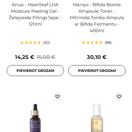
Anua - Heartleaf LHA
Ma:nyo - Bifida Biome
Moisture Peeling Gel -
Ampoule Toner -
Želejveida Pīlings Sejai -
Mitrinošs Toniks-Ampula
120ml
ar Bifida Fermentu -
400ml
30
88
14,25 €
15,00 €
30,10 €
PIEVIENOT GROZAM
PIEVIENOT GROZAM