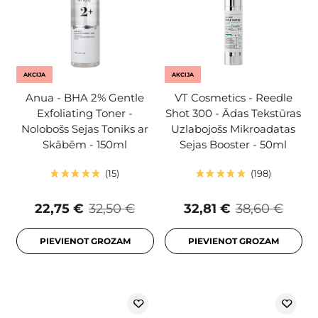
AKCIJA
AKCIJA
Anua - BHA 2% Gentle
VT Cosmetics - Reedle
Exfoliating Toner -
Shot 300 - Ādas Tekstūras
Nolobošs Sejas Toniks ar
Uzlabojošs Mikroadatas
Skābēm - 150ml
Sejas Booster - 50ml
15
198
22,75 €
32,50 €
32,81 €
38,60 €
PIEVIENOT GROZAM
PIEVIENOT GROZAM