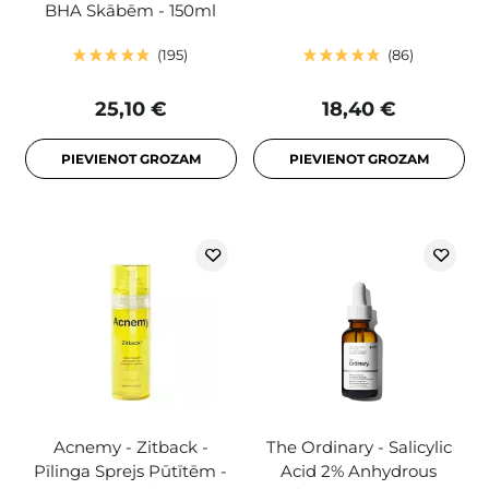
BHA Skābēm - 150ml
195
86
25,10 €
18,40 €
PIEVIENOT GROZAM
PIEVIENOT GROZAM
Acnemy - Zitback -
The Ordinary - Salicylic
Pīlinga Sprejs Pūtītēm -
Acid 2% Anhydrous