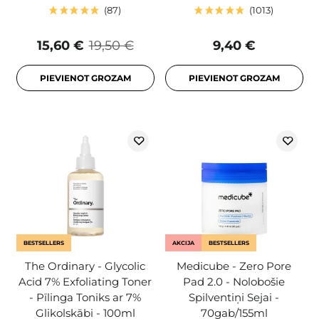
87
1013
15,60 €
19,50 €
9,40 €
PIEVIENOT GROZAM
PIEVIENOT GROZAM
BESTSELLERS
AKCIJA
BESTSELLERS
The Ordinary - Glycolic
Medicube - Zero Pore
Acid 7% Exfoliating Toner
Pad 2.0 - Nolobošie
- Pīlinga Toniks ar 7%
Spilventiņi Sejai -
Glikolskābi - 100ml
70gab/155ml