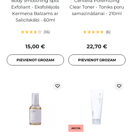
Body Smoothing Spot
Centella Poremizing
Exfoliant - Eksfoliējošs
Clear Toner - Toniks poru
Ķermeņa Balzams ar
samazināšanai - 210ml
Salicilskābi - 60ml
16
6
15,00 €
22,70 €
PIEVIENOT GROZAM
PIEVIENOT GROZAM
AKCIJA