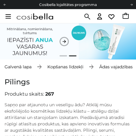
Cosibella lojalitātes programma
Bezmaskas piegāde no 49,00 €
Dāvanu Kartes
Cosibella lojalitātes programma
Bezmaskas piegāde no 49,00 €
Dāvanu Kartes
Galvenā lapa
Kopšanas līdzekļi
Ādas vajadzības
Pīlings
Produktu skaits:
267
Sapņo par atjaunotu un veselīgu ādu? Atklāj mūsu
eksfoliējošo kosmētikas līdzekļu klāstu – atslēgu dziļai
attīrīšanai un starojošam izskatam. Piedāvājumā atradīsi
rūpīgi atlasītus produktus, kas apvieno inovatīvas formulas
ar augstākās kvalitātes sastāvdaļām. PĪlingi, serumi,