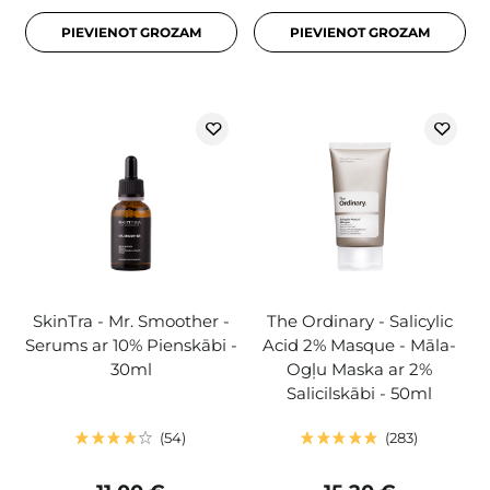
PIEVIENOT GROZAM
PIEVIENOT GROZAM
SkinTra - Mr. Smoother -
The Ordinary - Salicylic
Serums ar 10% Pienskābi -
Acid 2% Masque - Māla-
30ml
Ogļu Maska ​​ar 2%
Salicilskābi - 50ml
54
283