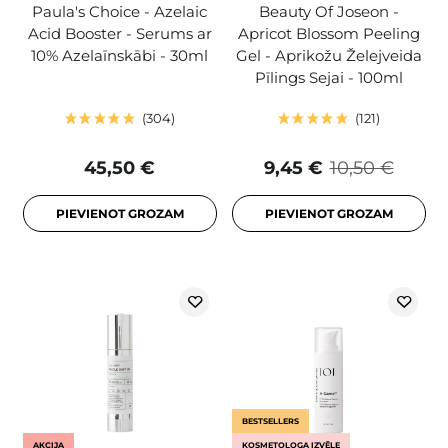
Paula's Choice - Azelaic
Beauty Of Joseon -
Acid Booster - Serums ar
Apricot Blossom Peeling
10% Azelaīnskābi - 30ml
Gel - Aprikožu Želejveida
Pīlings Sejai - 100ml
304
121
45,50 €
9,45 €
10,50 €
PIEVIENOT GROZAM
PIEVIENOT GROZAM
BESTSELLERS
AKCIJA
KOSMETOLOGA IZVĒLE