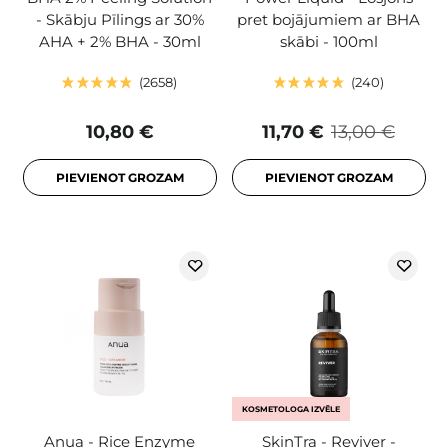
- Skābju Pīlings ar 30%
pret bojājumiem ar BHA
AHA + 2% BHA - 30ml
skābi - 100ml
2658
240
10,80 €
11,70 €
13,00 €
PIEVIENOT GROZAM
PIEVIENOT GROZAM
KOSMETOLOGA IZVĒLE
Anua - Rice Enzyme
SkinTra - Reviver -