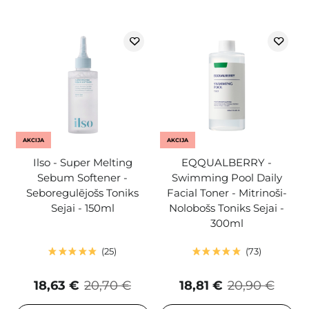
AKCIJA
AKCIJA
Ilso - Super Melting
EQQUALBERRY -
Sebum Softener -
Swimming Pool Daily
Seboregulējošs Toniks
Facial Toner - Mitrinoši-
Sejai - 150ml
Nolobošs Toniks Sejai -
300ml
25
73
18,63 €
20,70 €
18,81 €
20,90 €