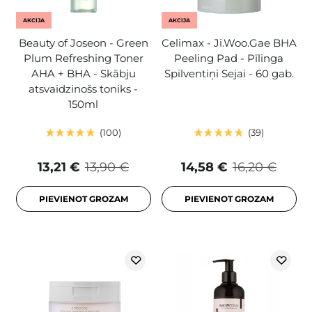
AKCIJA
AKCIJA
Beauty of Joseon - Green
Celimax - Ji.Woo.Gae BHA
Plum Refreshing Toner
Peeling Pad - Pīlinga
AHA + BHA - Skābju
Spilventiņi Sejai - 60 gab.
atsvaidzinošs toniks -
150ml
100
39
13,21 €
13,90 €
14,58 €
16,20 €
PIEVIENOT GROZAM
PIEVIENOT GROZAM