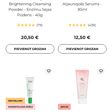
Brightening Cleansing
Atjaunojošs Serums -
Powder - Enzīmu Sejas
30ml
Pūderis - 40g
79
439
20,50 €
12,50 €
PIEVIENOT GROZAM
PIEVIENOT GROZAM
BESTSELLERS
KOSMETOLOGA IZVĒLE
AKCIJA