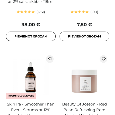
ar 2% salicilskābi - 118ml
1751
190
38,00 €
7,50 €
PIEVIENOT GROZAM
PIEVIENOT GROZAM
KOSMETOLOGA IZVĒLE
SkinTra - Smoother Than
Beauty Of Joseon - Red
Ever - Serums ar 12%
Bean Refreshing Pore