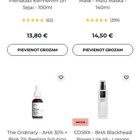
Pienskābi Ķermenim un
Mask - Mālu Maska -
Sejai - 100ml
140ml
62
399
13,80 €
14,50 €
PIEVIENOT GROZAM
PIEVIENOT GROZAM
AKCIJA
The Ordinary - AHA 30% +
COSRX - BHA Blackhead
BHA 2% Peeling Solution
Power Liquid - Losjons