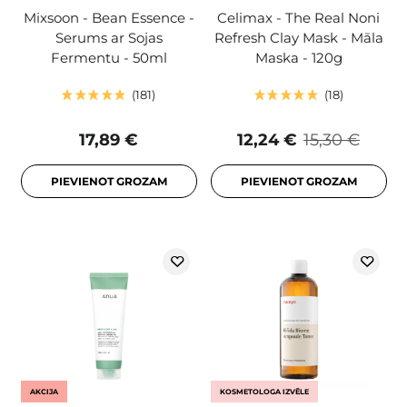
Mixsoon - Bean Essence -
Celimax - The Real Noni
Serums ar Sojas
Refresh Clay Mask - Māla
Fermentu - 50ml
Maska - 120g
181
18
17,89 €
12,24 €
15,30 €
PIEVIENOT GROZAM
PIEVIENOT GROZAM
AKCIJA
KOSMETOLOGA IZVĒLE