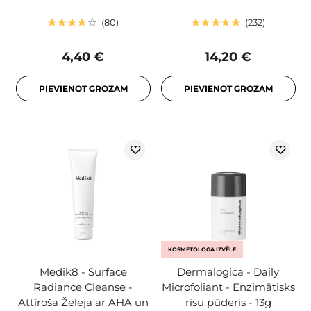
80
232
4,40 €
14,20 €
PIEVIENOT GROZAM
PIEVIENOT GROZAM
KOSMETOLOGA IZVĒLE
Medik8 - Surface
Dermalogica - Daily
Radiance Cleanse -
Microfoliant - Enzimātisks
Attīroša Želeja ar AHA un
rīsu pūderis - 13g