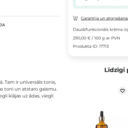
Garantija un atgriešanas
JA
Daudzfunkcionāls krēma i
290,00 €
/
100 g
ar PVN
Produkta ID: 17713
Līdzīgi
. Tam ir universāls tonis,
as toni un atstaro gaismu.
gli klājas uz ādas, viegli