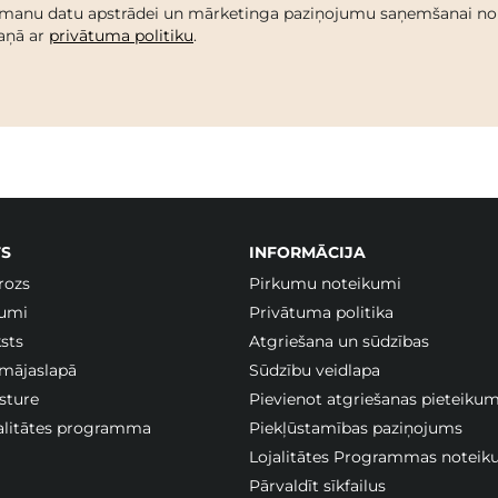
 manu datu apstrādei un mārketinga paziņojumu saņemšanai no C
kaņā ar
privātuma politiku
.
S
INFORMĀCIJA
rozs
Pirkumu noteikumi
jumi
Privātuma politika
sts
Atgriešana un sūdzības
 mājaslapā
Sūdzību veidlapa
sture
Pievienot atgriešanas pieteiku
jalitātes programma
Piekļūstamības paziņojums
Lojalitātes Programmas noteik
Pārvaldīt sīkfailus