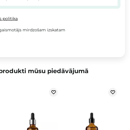
 politika
zgaismotājs mirdzošam izskatam
 produkti mūsu piedāvājumā