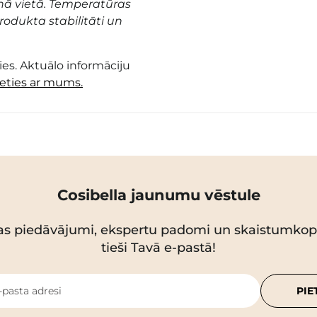
nā vietā. Temperatūras
odukta stabilitāti un
es. Aktuālo informāciju
ieties ar mums.
Cosibella jaunumu vēstule
as piedāvājumi, ekspertu padomi un skaistumko
tieši Tavā e-pastā!
-pasta adresi
PIE