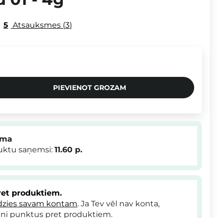
5
Atsauksmes
3
PIEVIENOT GROZAM
mma
duktu saņemsi:
11.60
p.
et produktiem.
dzies savam kontam
. Ja Tev vēl nav konta,
ni punktus pret produktiem.