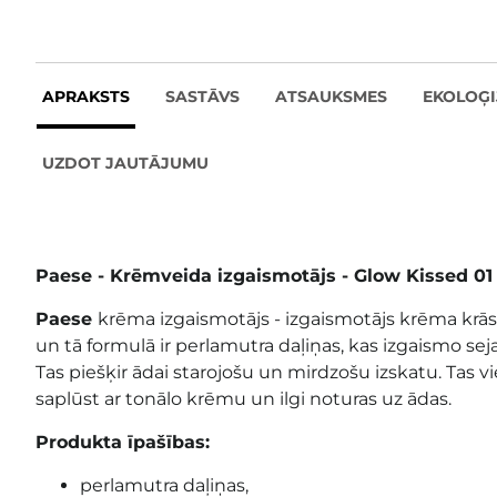
APRAKSTS
SASTĀVS
ATSAUKSMES
EKOLOĢI
UZDOT JAUTĀJUMU
Paese - Krēmveida izgaismotājs - Glow Kissed 01
Paese
krēma izgaismotājs - izgaismotājs krēma krāsā
un tā formulā ir perlamutra daļiņas, kas izgaismo sej
Tas piešķir ādai starojošu un mirdzošu izskatu. Tas vie
saplūst ar tonālo krēmu un ilgi noturas uz ādas.
Produkta īpašības:
perlamutra daļiņas,