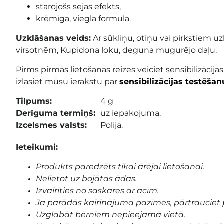
starojošs sejas efekts,
krēmīga, viegla formula.
Uzklāšanas veids:
Ar sūkliņu, otiņu vai pirkstiem uz
virsotnēm, Kupidona loku, deguna mugurējo daļu
.
Pirms pirmās lietošanas reizes veiciet sensibilizācijas
izlasiet mūsu ierakstu par
sensibilizācijas testēšan
Tilpums:
4 g
Derīguma termiņš:
uz iepakojuma.
Izcelsmes valsts:
Polija.
Ieteikumi:
Produkts paredzēts tikai ārējai lietošanai.
Nelietot uz bojātas ādas.
Izvairīties no saskares ar acīm.
Ja parādās kairinājuma pazīmes, pārtrauciet 
Uzglabāt bērniem nepieejamā vietā.