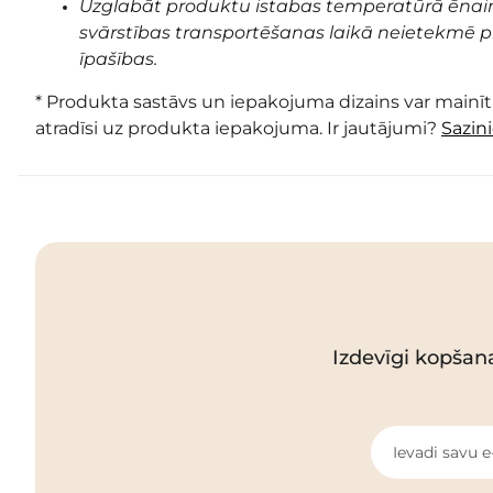
Uzglabāt produktu istabas temperatūrā ēnai
svārstības transportēšanas laikā neietekmē pr
īpašības.
* Produkta sastāvs un iepakojuma dizains var mainīti
atradīsi uz produkta iepakojuma. Ir jautājumi?
Sazin
Izdevīgi kopšan
Ievadi savu e