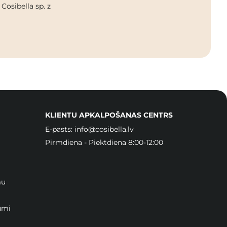
osibella sp. z
KLIENTU APKALPOŠANAS CENTRS
E-pasts:
info@cosibella.lv
Pirmdiena - Piektdiena 8:00-12:00
mu
umi