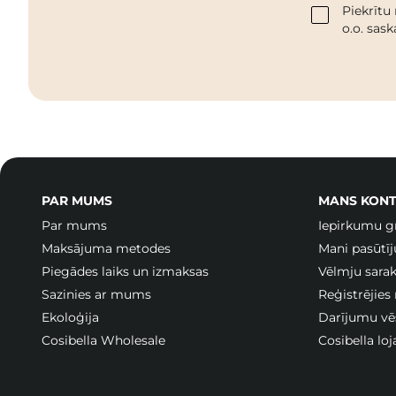
Piekrītu
o.o. sas
PAR MUMS
MANS KONT
Par mums
Iepirkumu g
Maksājuma metodes
Mani pasūtī
Piegādes laiks un izmaksas
Vēlmju sarak
Sazinies ar mums
Reģistrējies
Ekoloģija
Darījumu vē
Cosibella Wholesale
Cosibella lo