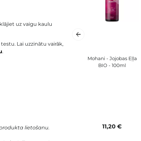
klājiet uz
vaigu kaulu
 testu. Lai uzzinātu vairāk,
u
.
Mohani - Jojobas Eļļa
BIO - 100ml
11,20 €
produkta lietošanu.