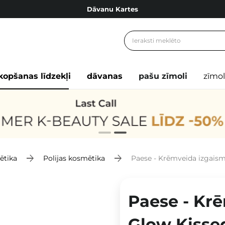
Dāvanu Kartes
Cosibella lojalitātes programma
Bezmaskas piegāde no 49,00 €
Dāvanu Kartes
kopšanas līdzekļi
dāvanas
pašu zīmoli
zīmol
ētika
Polijas kosmētika
Paese - Krēmveida izgaismo
Paese - Krē
Glow Kissed