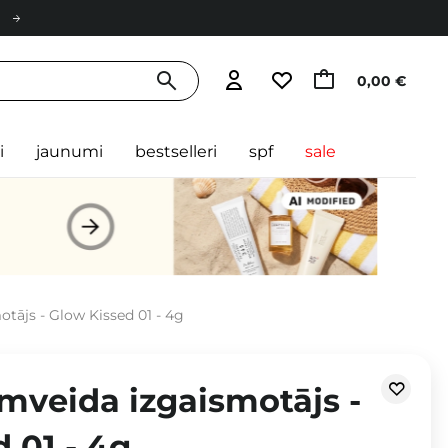
0,00 €
i
jaunumi
bestselleri
spf
sale
tājs - Glow Kissed 01 - 4g
mveida izgaismotājs -
 01 - 4g