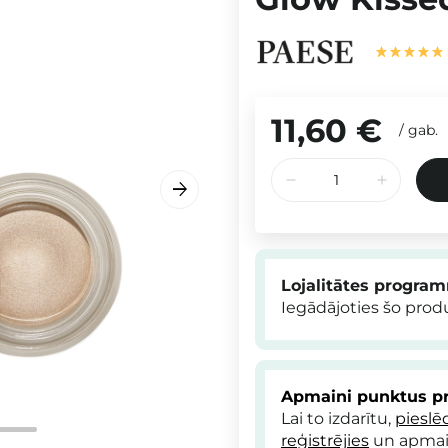
11,60 €
/
gab.
Lojalitātes progra
Iegādājoties šo pro
Apmaini punktus pr
Lai to izdarītu,
pieslē
reģistrējies
un apmai