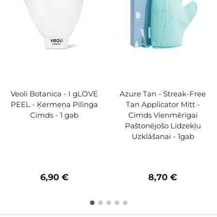
Veoli Botanica - I gLOVE
Azure Tan - Streak-Free
PEEL - Ķermeņa Pīlinga
Tan Applicator Mitt -
Cimds - 1 gab
Cimds Vienmērīgai
Paštonējošo Līdzekļu
Uzklāšanai - 1gab
6,90 €
8,70 €