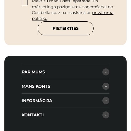
Piekrītu manu datu apstrādei un
mārketinga paziņojumu saņemšanai no
Cosibella sp. z o.o. saskaņā ar
privātuma
politiku
.
PIETEIKTIES
PAR MUMS
MANS KONTS
INFORMĀCIJA
KONTAKTI