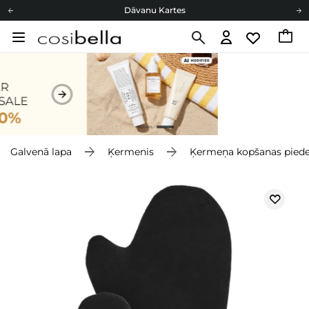
Dāvanu Kartes
Cosibella lojalitātes programma
Bezmaskas piegāde no 49,00 €
Dāvanu Kartes
Galvenā lapa
Ķermenis
Ķermeņa kopšanas pied