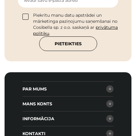
Ievadi savu e-pasta adresi
Piekrītu manu datu apstrādei un
mārketinga paziņojumu saņemšanai no
Cosibella sp. z o.o. saskaņā ar
privātuma
politiku
.
PIETEIKTIES
PAR MUMS
MANS KONTS
INFORMĀCIJA
KONTAKTI