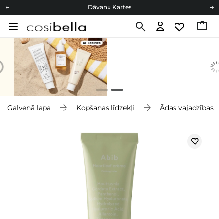
Dāvanu Kartes
Cosibella lojalitātes programma
Bezmaskas piegāde no 49,00 €
Dāvanu Kartes
Galvenā lapa
Kopšanas līdzekļi
Ādas vajadzības