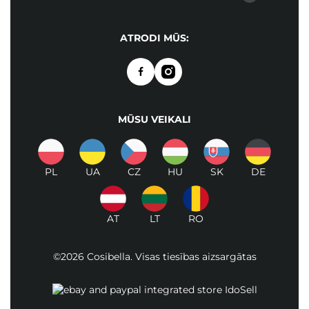
ATRODI MŪS:
MŪSU VEIKALI
PL
UA
CZ
HU
SK
DE
AT
LT
RO
©2026 Cosibella. Visas tiesības aizsargātas