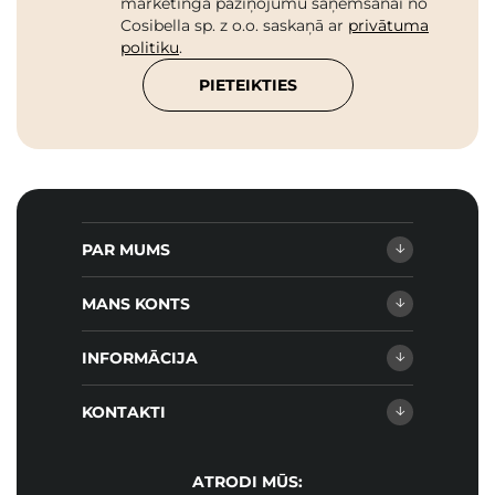
mārketinga paziņojumu saņemšanai no
Cosibella sp. z o.o. saskaņā ar
privātuma
politiku
.
PIETEIKTIES
PAR MUMS
MANS KONTS
INFORMĀCIJA
KONTAKTI
ATRODI MŪS: