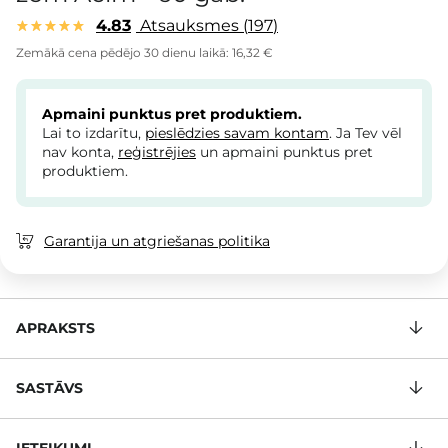
4.83
Atsauksmes
197
Zemākā cena pēdējo 30 dienu laikā:
16,32 €
Apmaini punktus pret produktiem.
Lai to izdarītu,
pieslēdzies savam kontam
. Ja Tev vēl
nav konta,
reģistrējies
un apmaini punktus pret
produktiem.
Garantija un atgriešanas politika
APRAKSTS
SASTĀVS