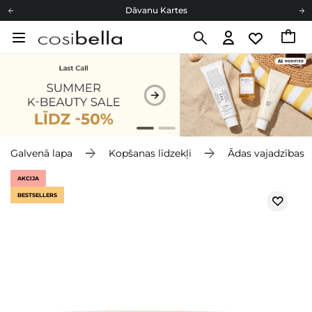
Dāvanu Kartes
Cosibella lojalitātes programma
Bezmaskas piegāde no 49,00 €
Dāvanu Kartes
Galvenā lapa
Kopšanas līdzekļi
Ādas vajadzības
AKCIJA
BESTSELLERS