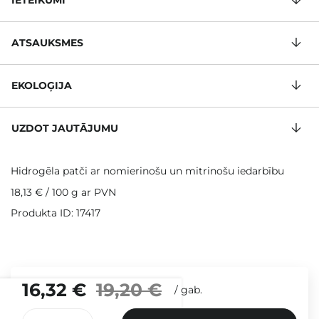
IETEIKUMI
ATSAUKSMES
EKOLOĢIJA
UZDOT JAUTĀJUMU
Hidrogēla patči ar nomierinošu un mitrinošu iedarbību
18,13 €
/
100 g
ar PVN
Produkta ID: 17417
16,32 €
19,20 €
/
gab.